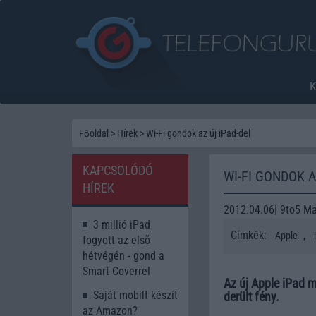
Főoldal
>
Hírek
>
Wi-Fi gondok az új iPad-del
KAPCSOLÓDÓ
WI-FI GONDOK A
HÍREK
2012.04.06| 9to5 M
3 millió iPad
Címkék:
,
Apple
fogyott az elsõ
hétvégén - gond a
Smart Coverrel
Az új Apple iPad 
Saját mobilt készít
derült fény.
az Amazon?