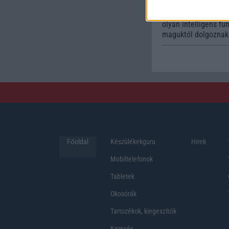
Sok felhasználó kül
esküszik, pedig az 
olyan intelligens fu
maguktól dolgoznak 
Főoldal
Készülékekguru
Hirek
Mobiltelefonok
Tabletek
Okosórák
Tartozékok, kiegeszítők
Keresés