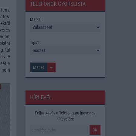
TELEFONOK GYORSLISTA
fény.
atos.
Márka :
ekről
veres
inden,
Tipus :
bként
eg túl
tés. A
zéria
n nem
HÍRLEVÉL
Feliratkozás a Telefonguru ingyenes
hírlevelére
OK