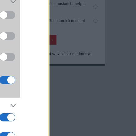
Nem, nekem a mostani tárhely is
elég
Inkább felhőben tárolok mindent
Korábbi szavazások eredményei