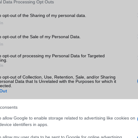
l Data Processing Opt Outs
o opt-out of the Sharing of my personal data.
In
o opt-out of the Sale of my Personal Data.
In
SM kiemelt ajánlatok
to opt-out of processing my Personal Data for Targeted
ing.
In
e 17e
Apple iPhone 16e
Apple iPad (2025)
o opt-out of Collection, Use, Retention, Sale, and/or Sharing
ersonal Data that Is Unrelated with the Purposes for which it
lected.
Out
consents
o allow Google to enable storage related to advertising like cookies on
evice identifiers in apps.
m
Euro Gsm
Euro Gsm
(új)
188.000 Ft (új)
128.000 Ft (új)
o allow my user data to be sent to Google for online advertising