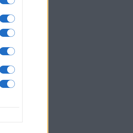
um -
az
okról
 Pro
t,
a
kan