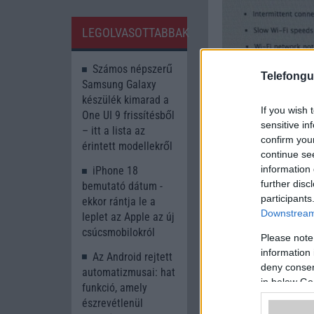
LEGOLVASOTTABBAK
Számos népszerű
Telefongu
Samsung Galaxy
készülék kimarad a
If you wish 
One UI 9 frissítésből
sensitive in
– itt a lista az
confirm you
érintett modellekről
continue se
information 
iPhone 18
further disc
bemutató dátum -
participants
ekkor rántja le a
Downstream 
leplet az Apple az új
Kattintson ide 
csúcsmobilokról
Please note
A cikkhez kapcsolód
information 
Az Android rejtett
deny consent
9to5 Mac
automatizmusai: hat
in below Go
funkció, amely
Into Mobile
észrevétlenül