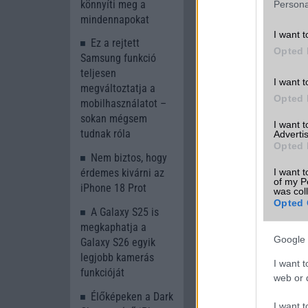
könnyíti meg a
Persona
mindennapokat
I want t
Ez a rejtett
Opted 
Samsung funkció
teljesen
I want t
megváltoztatja a
Opted 
mobilhasználatot –
Új és Használt G
sokan mégsem
I want 
tudnak róla
Advertis
Opted 
Apple iPhon
Nem biztos, hogy
I want t
érdemes kivárni az
of my P
iPhone 18 Prot
was col
Opted 
A Galaxy S25 is
megkaphatja a
Google 
Galaxy S26 egyik
legjobb kamerás
I want t
funkcióját
web or d
Euro Gs
Élőképeken a Dark
229.000 Ft 
I want t