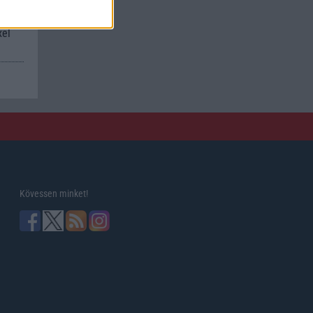
xel
Kövessen minket!