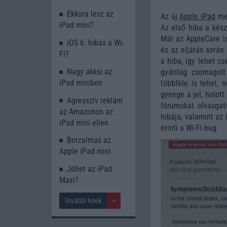
Ekkora lesz az
Az új
Apple iPad
meg
iPad mini?
Az első hiba a kész
Már az AppleCare i
iOS 6: hibás a Wi-
és az eljárás során
Fi?
a hiba, így lehet c
Nagy akksi az
gyárilag csomagolt
iPad miniben
többféle is lehet, 
gyenge a jel, holott
Agresszív reklám
fórumokat olvasgat
az Amazonon az
hibája, valamint az
iPad mini ellen
érinti a Wi-Fi bug.
Borzalmas az
Apple iPad mini
Jöhet az iPad
Maxi?
További hírek