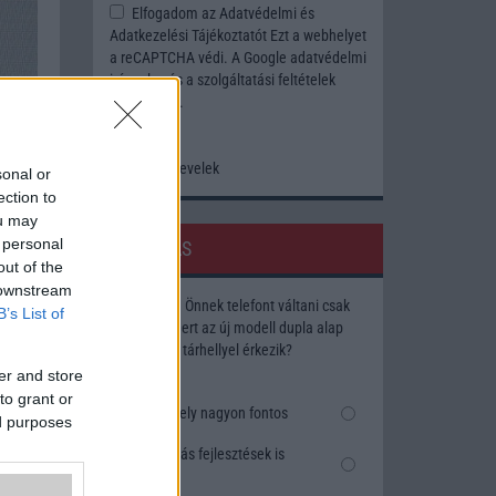
Elfogadom az
Adatvédelmi és
Adatkezelési Tájékoztatót
Ezt a webhelyet
a reCAPTCHA védi. A Google
adatvédelmi
irányelve
és a
szolgáltatási feltételek
érvényesek.
Korábbi hírlevelek
sonal or
ection to
ou may
 personal
SZAVAZÁS
out of the
 downstream
Megérné Önnek telefont váltani csak
B’s List of
azért, mert az új modell dupla alap
tárhellyel érkezik?
er and store
to grant or
Igen, a tárhely nagyon fontos
ed purposes
Talán, ha más fejlesztések is
vannak