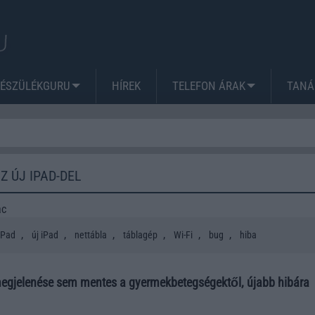
KÉSZÜLÉKGURU
HÍREK
TELEFON ÁRAK
TANÁ
Z ÚJ IPAD-DEL
ac
,
,
,
,
,
,
iPad
új iPad
nettábla
táblagép
Wi-Fi
bug
hiba
megjelenése sem mentes a gyermekbetegségektől, újabb hibára