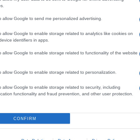
s.
to allow Google to send me personalized advertising.
s népszerű Samsung
iPhone 18 bemutató dát
o allow Google to enable storage related to analytics like cookies on
 készülék kimarad a
ekkor rántja le a leplet 
evice identifiers in apps.
9 frissítésből – itt a
Apple az új csúcsmobil
z érintett modellekről
2026.06.29
| Phone Arena
o allow Google to enable storage related to functionality of the website
 Arena
A szeptemberi eseményen az iPhone 18
 új mesterséges
modellek mellett a régóta pletykált
ókat és továbbfejlesztett
hajlítható iPhone Ultra is bemutatkozha
o allow Google to enable storage related to personalization.
, azonban több korábbi
miközben az áremelésekről szóló
középkategóriás Galaxy
találgatások továbbra is beárnyékolják 
o allow Google to enable storage related to security, including
 lesz az út vége.
rajtot.
cation functionality and fraud prevention, and other user protection.
oid rejtett
Ez a rejtett Samsung
tizmusai: hat
funkció teljesen
ó, amely észrevétlenül
megváltoztatja a
CONFIRM
ti meg a
mobilhasználatot – so
mégsem tudnak róla
d Police
2026.07.12
| Android Central