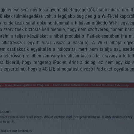
jelenése sem mentes a gyermekbetegségektől, újabb hibára derült 
ülékek túlmelegedése volt, a legújabb bug pedig a Wi-Fi-vel kapcsol
s rendelkezik saját dokumentummal a hibásan működő Wi-Fi egység
 a szerviznek biztosra kell mennie, hogy nem szoftveres, hanem hard
serélni a teljes készüléket a hibát produkáló iPad-ek esetében (ha m
 alkatrésszel együtt viszi vissza a vásárló). A Wi-Fi hibája egyé
nem csatlakozik egyáltalán a hálózatra, mert nem találja azt, esetl
 a jelerősség rendben van vagy irreálisan lassú a le- és/vagy a feltöl
va kiderül, hogy rengeteg iPad-et érint a dolog, ez nem egy kis s
 is egyértelmű, hogy a 4G LTE-támogatást élvező iPad-eket egyáltalá