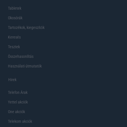
Tabletek
Okosórák
Tartozékok, kiegeszítők
Keresés
Tesztek
Összehasonlítás
Használati útmutatók
Hirek
Telefon Árak
Yettel akciók
One akciók
Telekom akciók