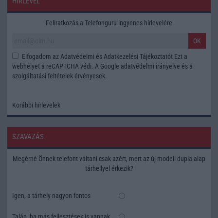
HÍRLEVÉL
Feliratkozás a Telefonguru ingyenes hírlevelére
OK
Elfogadom az
Adatvédelmi és Adatkezelési Tájékoztatót
Ezt a
webhelyet a reCAPTCHA védi. A Google
adatvédelmi irányelve
és a
szolgáltatási feltételek
érvényesek.
Korábbi hírlevelek
SZAVAZÁS
Megérné Önnek telefont váltani csak azért, mert az új modell dupla alap
tárhellyel érkezik?
Igen, a tárhely nagyon fontos
Talán, ha más fejlesztések is vannak