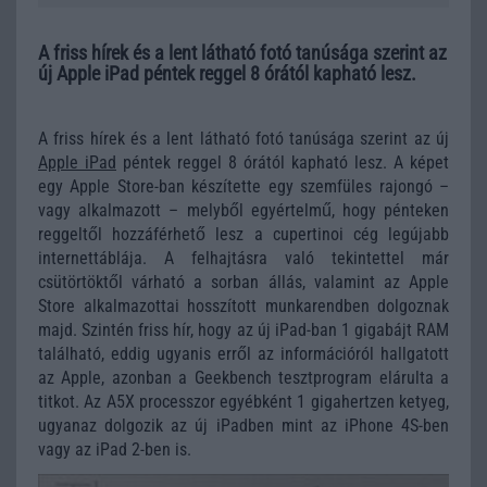
A friss hírek és a lent látható fotó tanúsága szerint az
új Apple iPad péntek reggel 8 órától kapható lesz.
A friss hírek és a lent látható fotó tanúsága szerint az új
Apple iPad
péntek reggel 8 órától kapható lesz. A képet
egy Apple Store-ban készítette egy szemfüles rajongó –
vagy alkalmazott – melyből egyértelmű, hogy pénteken
reggeltől hozzáférhető lesz a cupertinoi cég legújabb
internettáblája. A felhajtásra való tekintettel már
csütörtöktől várható a sorban állás, valamint az Apple
Store alkalmazottai hosszított munkarendben dolgoznak
majd. Szintén friss hír, hogy az új iPad-ban 1 gigabájt RAM
található, eddig ugyanis erről az információról hallgatott
az Apple, azonban a Geekbench tesztprogram elárulta a
titkot. Az A5X processzor egyébként 1 gigahertzen ketyeg,
ugyanaz dolgozik az új iPadben mint az iPhone 4S-ben
vagy az iPad 2-ben is.