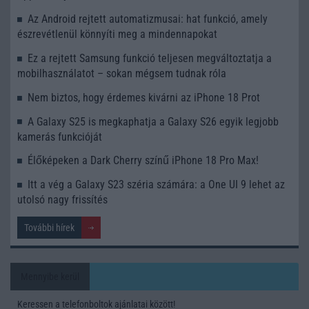
Az Android rejtett automatizmusai: hat funkció, amely
észrevétlenül könnyíti meg a mindennapokat
Ez a rejtett Samsung funkció teljesen megváltoztatja a
mobilhasználatot – sokan mégsem tudnak róla
Nem biztos, hogy érdemes kivárni az iPhone 18 Prot
A Galaxy S25 is megkaphatja a Galaxy S26 egyik legjobb
kamerás funkcióját
Élőképeken a Dark Cherry színű iPhone 18 Pro Max!
Itt a vég a Galaxy S23 széria számára: a One UI 9 lehet az
utolsó nagy frissítés
További hírek
Mennyibe kerül
Keressen a telefonboltok ajánlatai között!