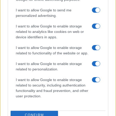
Euro Gsm
232.000 Ft (új)
I want to allow Google to send me
personalized advertising.
Apple iPhone 15 Pro Max
I want to allow Google to enable storage
related to analytics like cookies on web or
device identifiers in apps.
I want to allow Google to enable storage
related to functionality of the website or app.
I want to allow Google to enable storage
related to personalization.
Nelly GSM
230.000 Ft (használt)
I want to allow Google to enable storage
related to security, including authentication
functionality and fraud prevention, and other
user protection.
Számos népszerű Samsung Galaxy
készülék kimarad a One UI 9
CONFIRM