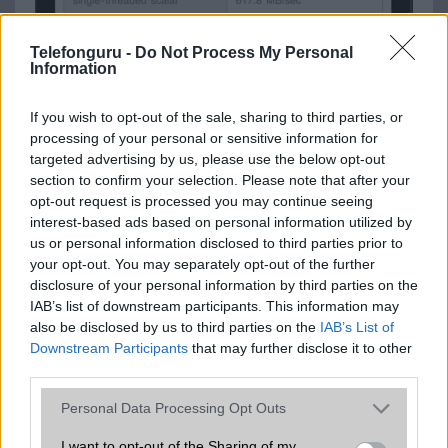
Telefonguru -
Do Not Process My Personal
Information
If you wish to opt-out of the sale, sharing to third parties, or
processing of your personal or sensitive information for
targeted advertising by us, please use the below opt-out
section to confirm your selection. Please note that after your
Kattintson ide a Telefonguru legfrissebb híreiért!
opt-out request is processed you may continue seeing
interest-based ads based on personal information utilized by
us or personal information disclosed to third parties prior to
your opt-out. You may separately opt-out of the further
disclosure of your personal information by third parties on the
IAB’s list of downstream participants. This information may
also be disclosed by us to third parties on the
IAB’s List of
Downstream Participants
that may further disclose it to other
third parties.
Új és Használt GSM kiemelt ajánlatok
Please note that this website/app uses one or more Google
Personal Data Processing Opt Outs
services and may gather and store information including but
Xiaomi 15T Pro
not limited to your visit or usage behaviour. You may click to
I want to opt-out of the Sharing of my