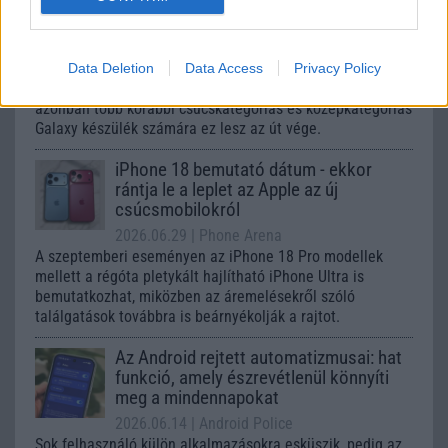
frissítésből – itt a lista az érintett
modellekről
2026.06.30
| Phone Arena
A One UI 9 érkezése új mesterséges intelligencia-
Data Deletion
Data Access
Privacy Policy
funkciókat és továbbfejlesztett kezelőfelületet hoz,
azonban több korábbi csúcskategóriás és középkategóriás
Galaxy készülék számára ez lesz az út vége.
iPhone 18 bemutató dátum - ekkor
rántja le a leplet az Apple az új
csúcsmobilokról
2026.06.29
| Phone Arena
A szeptemberi eseményen az iPhone 18 Pro modellek
mellett a régóta pletykált hajlítható iPhone Ultra is
bemutatkozhat, miközben az áremelésekről szóló
találgatások továbbra is beárnyékolják a rajtot.
Az Android rejtett automatizmusai: hat
funkció, amely észrevétlenül könnyíti
meg a mindennapokat
2026.06.14
| Android Police
Sok felhasználó külön alkalmazásokra esküszik, pedig az