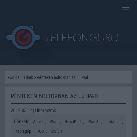
Toggle
naviga
Főoldal
>
Hírek
>
Pénteken boltokban az új iPad
PÉNTEKEN BOLTOKBAN AZ ÚJ IPAD
2012.03.14| Übergizmo
Címkék:
,
,
,
,
,
Apple
iPad
New iPad
iPad 3
nettábla
,
,
táblagép
iOS
iOS 5.1