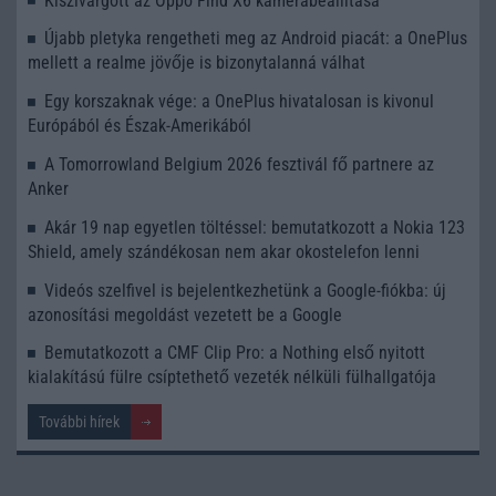
Kiszivárgott az Oppo Find X6 kamerabeállítása
Újabb pletyka rengetheti meg az Android piacát: a OnePlus
mellett a realme jövője is bizonytalanná válhat
Egy korszaknak vége: a OnePlus hivatalosan is kivonul
Európából és Észak-Amerikából
A Tomorrowland Belgium 2026 fesztivál fő partnere az
Anker
Akár 19 nap egyetlen töltéssel: bemutatkozott a Nokia 123
Shield, amely szándékosan nem akar okostelefon lenni
Videós szelfivel is bejelentkezhetünk a Google-fiókba: új
azonosítási megoldást vezetett be a Google
Bemutatkozott a CMF Clip Pro: a Nothing első nyitott
kialakítású fülre csíptethető vezeték nélküli fülhallgatója
További hírek