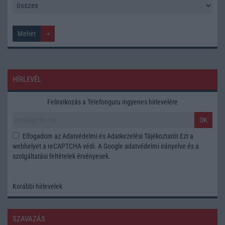
HÍRLEVÉL
Feliratkozás a Telefonguru ingyenes hírlevelére
OK
Elfogadom az
Adatvédelmi és Adatkezelési Tájékoztatót
Ezt a
webhelyet a reCAPTCHA védi. A Google
adatvédelmi irányelve
és a
szolgáltatási feltételek
érvényesek.
Korábbi hírlevelek
SZAVAZÁS