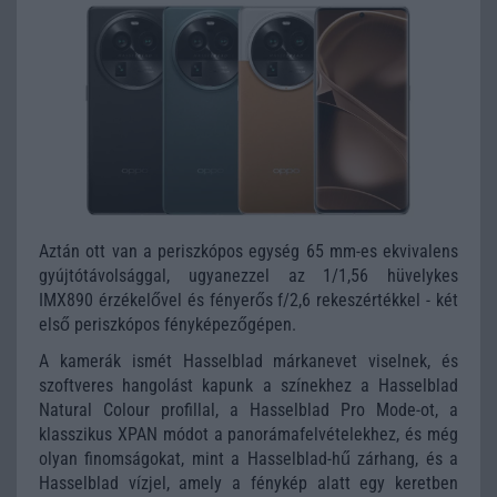
Aztán ott van a periszkópos egység 65 mm-es ekvivalens
gyújtótávolsággal, ugyanezzel az 1/1,56 hüvelykes
IMX890 érzékelővel és fényerős f/2,6 rekeszértékkel - két
első periszkópos fényképezőgépen.
A kamerák ismét Hasselblad márkanevet viselnek, és
szoftveres hangolást kapunk a színekhez a Hasselblad
Natural Colour profillal, a Hasselblad Pro Mode-ot, a
klasszikus XPAN módot a panorámafelvételekhez, és még
olyan finomságokat, mint a Hasselblad-hű zárhang, és a
Hasselblad vízjel, amely a fénykép alatt egy keretben