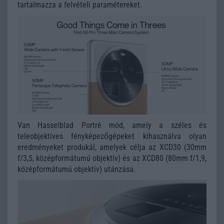
tartalmazza a felvételi paramétereket.
Van Hasselblad Portré mód, amely a széles és
teleobjektíves fényképezőgépeket kihasználva olyan
eredményeket produkál, amelyek célja az XCD30 (30mm
f/3,5, középformátumú objektív) és az XCD80 (80mm f/1,9,
középformátumú objektív) utánzása.