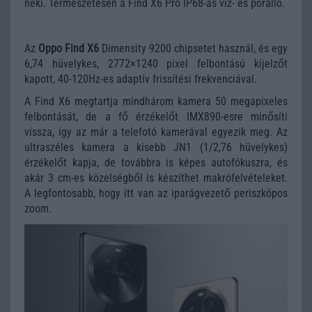
neki. Természetesen a Find X6 Pro IP68-as víz- és porálló.
Az
Oppo Find X6
Dimensity 9200 chipsetet használ, és egy
6,74 hüvelykes, 2772×1240 pixel felbontású kijelzőt
kapott, 40-120Hz-es adaptív frissítési frekvenciával.
A Find X6 megtartja mindhárom kamera 50 megapixeles
felbontását, de a fő érzékelőt IMX890-esre minősíti
vissza, így az már a telefotó kamerával egyezik meg. Az
ultraszéles kamera a kisebb JN1 (1/2,76 hüvelykes)
érzékelőt kapja, de továbbra is képes autofókuszra, és
akár 3 cm-es közelségből is készíthet makrófelvételeket.
A legfontosabb, hogy itt van az iparágvezető periszkópos
zoom.