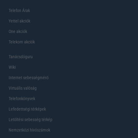
Telefon Árak
Yettel akciók
One akciók
Telekom akciók
Tanácsdóguru
Wiki
Internet sebességmérő
Virtuális valóság
Telefonkönyvek
Lefedettségi térképek
Letöltési sebesség térkép
Nemzetközi hívószámok