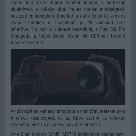
képes lesz 6x-os hibrid zoomot kínálni a periszkóp
objektívvel, a vállalat által "teljes optikai minőségnek"
nevezett minőségben. Emellett a natív 3x-os és a 6x-os
zoom szinteken is hasonlóan jó 4K videókat tesz
lehetővé. Ha már a videóról beszélünk, a Find X6 Pro
támogatja a teljes Dolby Vision 4K HDR-ben történő
felvételkészítést.
Az ultraszéles kamera támogatja a makrófelvételeket akár
4 cm-es közelségből, és az Oppo szerint az objektív
kevesebb mint 1%-os aberrációval rendelkezik.
Az előlapi kamera 32MP IMX709 érzékelővel rendelkezik,