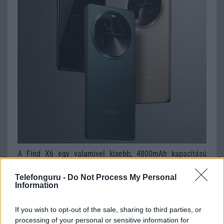
A Find X6 egy valamivel kisebb, 4800mAh kapacitású
akkumulátorral és 80W-os vezetékes töltéssel rendelkezik,
de a vezeték nélküli támogatásról lemarad. A Find X6
Telefonguru -
Do Not Process My Personal
Information
csak IP64-es védettségű.
Mindkét okostelefon Android 13 operációs rendszerrel
If you wish to opt-out of the sale, sharing to third parties, or
érkezik a márka ColorOS 13.1 szoftvere alatt.
processing of your personal or sensitive information for