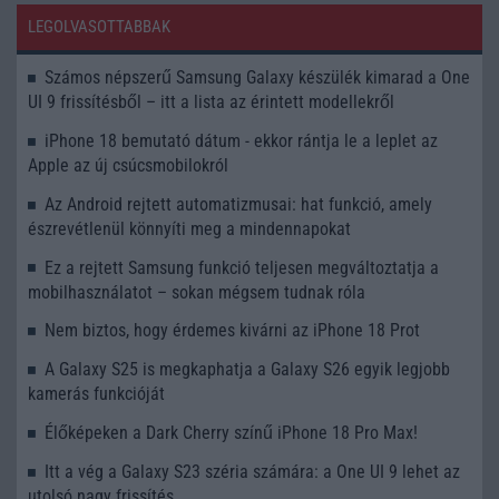
LEGOLVASOTTABBAK
Számos népszerű Samsung Galaxy készülék kimarad a One
UI 9 frissítésből – itt a lista az érintett modellekről
iPhone 18 bemutató dátum - ekkor rántja le a leplet az
Apple az új csúcsmobilokról
Az Android rejtett automatizmusai: hat funkció, amely
észrevétlenül könnyíti meg a mindennapokat
Ez a rejtett Samsung funkció teljesen megváltoztatja a
mobilhasználatot – sokan mégsem tudnak róla
Nem biztos, hogy érdemes kivárni az iPhone 18 Prot
A Galaxy S25 is megkaphatja a Galaxy S26 egyik legjobb
kamerás funkcióját
Élőképeken a Dark Cherry színű iPhone 18 Pro Max!
Itt a vég a Galaxy S23 széria számára: a One UI 9 lehet az
utolsó nagy frissítés