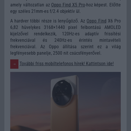
amely változatlan az
Oppo Find X5 Pro
-hoz képest. Előtte
egy széles 21mm-es f/2.4 objektív ül.
A hardver többi része is lenyűgöző. Az
Oppo Find
X6 Pro
6,82 hüvelykes 3168×1440 pixel felbontású AMOLED
kijelzővel rendelkezik, 120Hz-es adaptív frissítési
frekvenciával és 240Hz-es érintés mintavételi
frekvenciával. Az Oppo állítása szerint ez a világ
legfényesebb panelje, 2500 nit csúcsfényerővel.
További friss mobiltelefonos hírek! Kattintson ide!