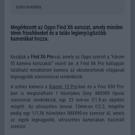
üzleti mobilitás
Megérkezett az Oppo Find X6 sorozat, amely minden
téren frissítéseket és a talán leglenyűgözőbb
kamerákat hozza.
Kezdjük a
Find X6 Pro
-val, amely az Oppo szerint a "három
fő kamera korszakát" vezeti be. A Find X6 Pro hátlapján
található mindhárom kamera az okostelefonok világának
legnagyobb szenzoraival rendelkezik.
A széles kamera a
Xiaomi 13 Pro
-ban és a Vivo X90 Pro-
ban is megtalálható 1 hüvelykes Sony IMX989 típusú
szenzorral rendelkezik, egy 23 mm-es f/1.8-as objektív
mögött. Az ultraszéles lencse 15mm-es f/2.2, mögötte
pedig egy 1/1,56 hüvelykes IMX890-es szenzor ül, amely
az egyik legnagyobb, ultraszéles kamerában használt
szenzor.