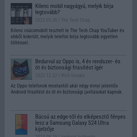
Kilenc mobil nagyágyú, melyik bírja
legtovább?
2023.05.30
| The Tech Chap
Kilenc csúcsmobilt tesztelt le The Tech Chap YouTuber és
ebből kiderült, melyik telefon bírja legtovább egyetlen
töltéssel.
Bedurvul az Oppo is, 4 év rendszer- és
öt év biztonsági frissítést ígér
2022.12.22
| 9to5 Google
Az Oppo telefonok mostantól akár négy évnyi jelentős
Android frissítést és öt év biztonsági javításokat kapnak.
Búcsú az edge-től és elképesztő fényes
lesz a Samsung Galaxy S24 Ultra
kijelzője
2023.08.29
| Android Authority