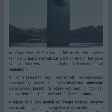
Az Oppo Find X6 Pro barna, fekete és zöld színben
kapható. A barna színváltozat a hátlap tetején fémszerű
üveg, a többi részen pedig vegán bőr kombinációjával
rendelkezik.
A kameraszigetet egy lekerekített lencsemodulba
csomagolták, amely repülőgép-űrhajózási minőségű
alumíniumból készült. Az egész úgy készült, hogy egy
vintage fényképezőgép kinézetét és érzetét utánozza.
A fekete és a zöld modell AG üveget használ, amelyet
políroztak, hogy fémes megjelenést és érzetet adjanak