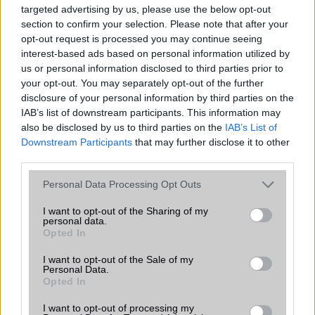
Az igazán szomorú hír, hogy az Oppo Find X6 sorozat csak
targeted advertising by us, please use the below opt-out
Kínában lesz elérhető.
section to confirm your selection. Please note that after your
opt-out request is processed you may continue seeing
Az Oppo Find X6 Pro ára a 12/256 GB-os modellért
interest-based ads based on personal information utilized by
CNY 5,999 (€810), a 16/256 GB-os konfigurációért
us or personal information disclosed to third parties prior to
CNY 6,499 (€880)és a 16/51 2GB-os modellért CNY
your opt-out. You may separately opt-out of the further
6,999 (€950).
disclosure of your personal information by third parties on the
IAB’s list of downstream participants. This information may
Az Oppo Find X6 CNY 4,499 (€610) összegről indul a
also be disclosed by us to third parties on the
IAB’s List of
12/256GB-os modellért.
Downstream Participants
that may further disclose it to other
A cikkhez kapcsolódó linkek:
third parties.
GSM Arena
Please note that this website/app uses one or more Google
Personal Data Processing Opt Outs
services and may gather and store information including but
not limited to your visit or usage behaviour. You may click to
I want to opt-out of the Sharing of my
personal data.
grant or deny consent to Google and its third-party tags to
Opted In
use your data for below specified purposes in below Google
consent section.
I want to opt-out of the Sale of my
Personal Data.
Opted In
I want to opt-out of processing my