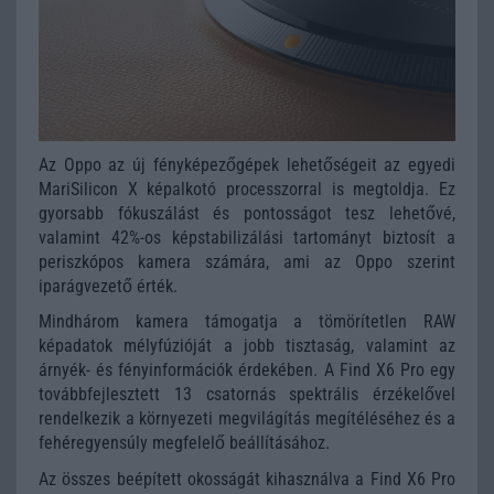
Az Oppo az új fényképezőgépek lehetőségeit az egyedi
MariSilicon X képalkotó processzorral is megtoldja. Ez
gyorsabb fókuszálást és pontosságot tesz lehetővé,
valamint 42%-os képstabilizálási tartományt biztosít a
periszkópos kamera számára, ami az Oppo szerint
iparágvezető érték.
Mindhárom kamera támogatja a tömörítetlen RAW
képadatok mélyfúzióját a jobb tisztaság, valamint az
árnyék- és fényinformációk érdekében. A Find X6 Pro egy
továbbfejlesztett 13 csatornás spektrális érzékelővel
rendelkezik a környezeti megvilágítás megítéléséhez és a
fehéregyensúly megfelelő beállításához.
Az összes beépített okosságát kihasználva a Find X6 Pro