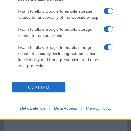
I want to allow Google to enable storage
related to functionality of the website or app.
Euro Gsm
222.000 Ft (új)
I want to allow Google to enable storage
related to personalization.
Samsung Galaxy S26
I want to allow Google to enable storage
related to security, including authentication
functionality and fraud prevention, and other
user protection.
CONFIRM
Nelly GSM
245.000 Ft (új)
Data Deletion
Data Access
Privacy Policy