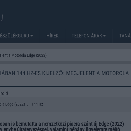
KÉSZÜLÉKGURU
HÍREK
TELEFON ÁRAK
TANÁ
elent a Motorola Edge (2022)
ÁBAN 144 HZ-ES KIJELZŐ: MEGJELENT A MOTOROLA
droid
,
ola Edge (2022)
144 Hz
losan is bemutatta a nemzetközi piacra szánt új Edge (2022)
y enyhe újratervezéssel, valamint néhány figyelemre méltó