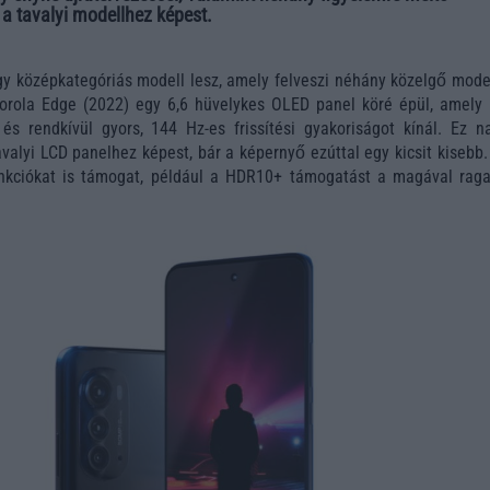
k a tavalyi modellhez képest.
gy középkategóriás modell lesz, amely felveszi néhány közelgő model
torola Edge (2022) egy 6,6 hüvelykes OLED panel köré épül, amely
és rendkívül gyors, 144 Hz-es frissítési gyakoriságot kínál. Ez n
avalyi LCD panelhez képest, bár a képernyő ezúttal egy kicsit kisebb
funkciókat is támogat, például a HDR10+ támogatást a magával rag