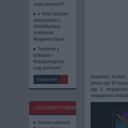
szánt keretedet?
A Yettel teljesen
újragondolta a
feltöltőkártyás
mobilozást
Magyarországon
Telefonok a
táskában –
Középkategóriás
vagy prémium?
Képalkotó fronton
További hírek
amely egy 50 megap
egy 2 megapixele
megapixeles előlapi
LEGOLVASOTTABBAK
Számos népszerű