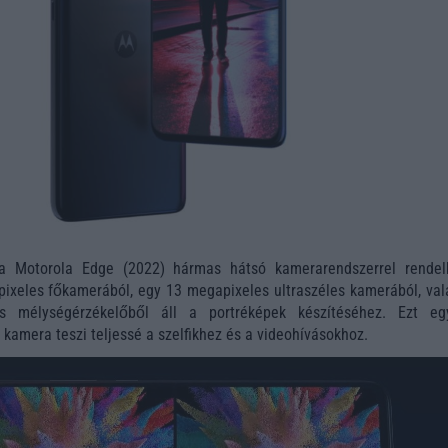
 a Motorola Edge (2022) hármas hátsó kamerarendszerrel rendelk
ixeles főkamerából, egy 13 megapixeles ultraszéles kamerából, val
s mélységérzékelőből áll a portréképek készítéséhez. Ezt e
 kamera teszi teljessé a szelfikhez és a videohívásokhoz.