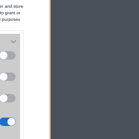
er and store
to grant or
ed purposes
vőben
an az
többet