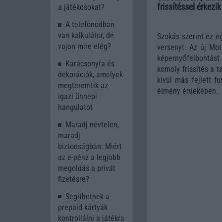
frissítéssel érkezi
a játékosokat?
A telefonodban
van kalkulátor, de
Szokás szerint ez e
vajon mire elég?
versenyt. Az új Mo
képernyőfelbontást 
Karácsonyfa és
komoly frissítés a t
dekorációk, amelyek
kívül más fejlett 
megteremtik az
élmény érdekében.
igazi ünnepi
hangulatot
Maradj névtelen,
maradj
biztonságban: Miért
az e-pénz a legjobb
megoldás a privát
fizetésre?
Segíthetnek a
prepaid kártyák
kontrollálni a játékra