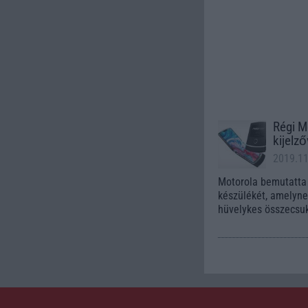
Régi M
kijelző
2019.1
Motorola bemutatta 
készülékét, amelyne
hüvelykes összecsuk