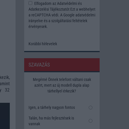
Elfogadom az
Adatvédelmi és
Adatkezelési Tájékoztatót
Ezt a webhelyet
a reCAPTCHA védi. A Google
adatvédelmi
irányelve
és a
szolgáltatási feltételek
érvényesek.
Korábbi hírlevelek
SZAVAZÁS
ezik,
Megérné Önnek telefont váltani csak
amint
azért, mert az új modell dupla alap
gy 32
tárhellyel érkezik?
Igen, a tárhely nagyon fontos
Talán, ha más fejlesztések is
vannak