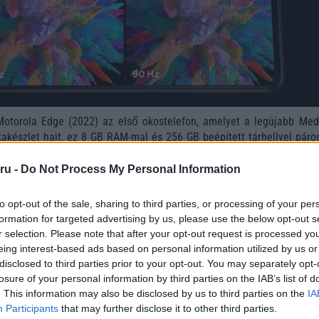
 Motorola Edge (2022) az első okostelefon, amelyet a legújabb Med
akészlet hajt, ez 8 GB RAM-mal és 256 GB beépített tárhellyel páros
 5000 mAh-s akkumulátort és 30 W-os TurboPower töltést használja,
 most már támogatja a 15 W-os vezeték nélküli töltést is.
ru -
Do Not Process My Personal Information
a Telefonguru legfrissebb híreiért!
to opt-out of the sale, sharing to third parties, or processing of your per
formation for targeted advertising by us, please use the below opt-out s
tból a Motorola Edge (2022) az Android 12 operációs rendszerre 
r selection. Please note that after your opt-out request is processed y
rkezik. A telefon további legfontosabb jellemzői közé tartozik a kij
eing interest-based ads based on personal information utilized by us or
at-olvasó, valamint a Dolby Atomos támogatással rendelkező k
disclosed to third parties prior to your opt-out. You may separately opt-
losure of your personal information by third parties on the IAB’s list of
. This information may also be disclosed by us to third parties on the
IA
Participants
that may further disclose it to other third parties.