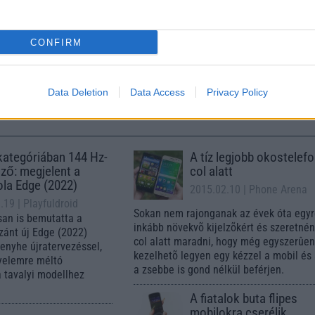
CONFIRM
SM
Euro Gsm
Euro Gsm
(új)
112.000 Ft (új)
222.000 Ft (új)
Data Deletion
Data Access
Privacy Policy
ategóriában 144 Hz-
A tíz legjobb okostelefo
lző: megjelent a
col alatt
la Edge (2022)
2015.02.10
| Phone Arena
8.19
| Playfuldroid
Sokan nem rajonganak az évek óta egy
san is bemutatta a
inkább növekvõ kijelzõkért és szeretné
zánt új Edge (2022)
col alatt maradni, hogy még egyszerûe
 enyhe újratervezéssel,
kezelhetõ legyen egy kézzel a mobil és
yelemre méltó
a zsebbe is gond nélkül beférjen.
 a tavalyi modellhez
A fiatalok buta flipes
mobilokra cserélik