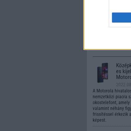
Nelly G
245.000 Ft 
Középk
es kije
Motoro
2022.0
A Motorola hivatalo
nemzetközi piacra s
okostelefont, amely
valamint néhány fig
frissítéssel érkezik
képest.