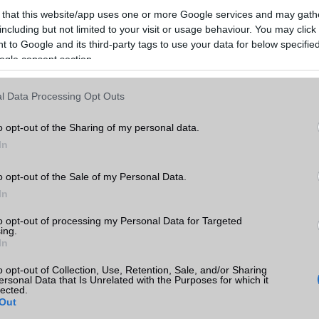
 that this website/app uses one or more Google services and may gath
including but not limited to your visit or usage behaviour. You may click 
 to Google and its third-party tags to use your data for below specifi
ogle consent section.
l Data Processing Opt Outs
o opt-out of the Sharing of my personal data.
In
o opt-out of the Sale of my Personal Data.
In
to opt-out of processing my Personal Data for Targeted
ing.
In
 Edge (2022) egyetlen színben jelenik meg, bár a telefon a közeljö
o opt-out of Collection, Use, Retention, Sale, and/or Sharing
ersonal Data that Is Unrelated with the Purposes for which it
érhető lehet. Ezenkívül a Motorola még nem erősítette meg hivatalos
lected.
ésre állást, de biztosak lehetünk benne, hogy a következő hetekben 
Out