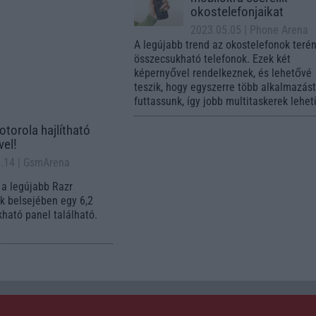
okostelefonjaikat
2023.05.05
| Phone Arena
A legújabb trend az okostelefonok teré
összecsukható telefonok. Ezek két
képernyővel rendelkeznek, és lehetővé
teszik, hogy egyszerre több alkalmazás
futtassunk, így jobb multitaskerek lehet
otorola hajlítható
vel!
1.14
| GsmArena
a legújabb Razr
k belsejében egy 6,2
ható panel található.