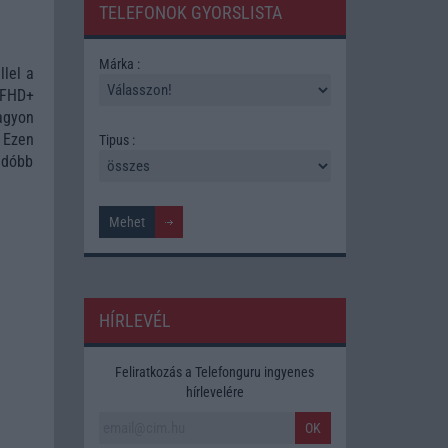
TELEFONOK GYORSLISTA
Márka :
lel a
 FHD+
agyon
. Ezen
Tipus :
adóbb
HÍRLEVÉL
Feliratkozás a Telefonguru ingyenes
hírlevelére
OK