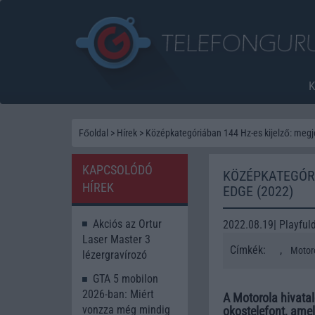
Főoldal
>
Hírek
>
Középkategóriában 144 Hz-es kijelző: megj
KAPCSOLÓDÓ
KÖZÉPKATEGÓRI
HÍREK
EDGE (2022)
Akciós az Ortur
2022.08.19| Playful
Laser Master 3
Címkék:
,
Motor
lézergravírozó
GTA 5 mobilon
2026-ban: Miért
A Motorola hivata
vonzza még mindig
okostelefont, amel