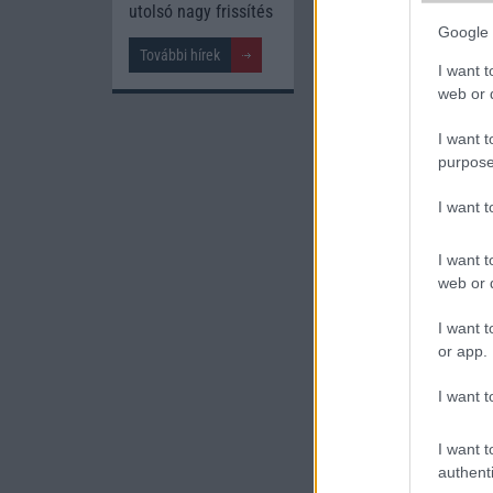
utolsó nagy frissítés
Google 
További hírek
A cikkhez kapcsolód
I want t
web or d
Playfuldroid
I want t
purpose
I want 
I want t
web or d
Új és Használt G
I want t
or app.
Samsung Gala
I want t
I want t
authenti