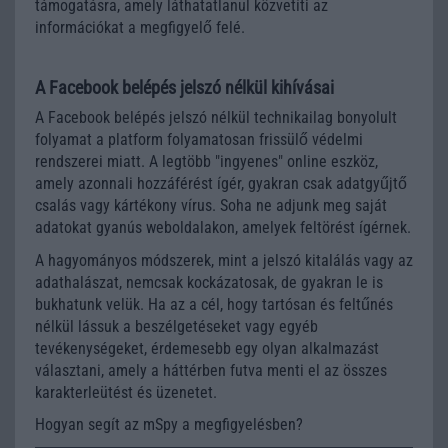
támogatásra, amely láthatatlanul közvetíti az
információkat a megfigyelő felé.
A Facebook belépés jelszó nélkül kihívásai
A Facebook belépés jelszó nélkül technikailag bonyolult
folyamat a platform folyamatosan frissülő védelmi
rendszerei miatt. A legtöbb "ingyenes" online eszköz,
amely azonnali hozzáférést ígér, gyakran csak adatgyűjtő
csalás vagy kártékony vírus. Soha ne adjunk meg saját
adatokat gyanús weboldalakon, amelyek feltörést ígérnek.
A hagyományos módszerek, mint a jelszó kitalálás vagy az
adathalászat, nemcsak kockázatosak, de gyakran le is
bukhatunk velük. Ha az a cél, hogy tartósan és feltűnés
nélkül lássuk a beszélgetéseket vagy egyéb
tevékenységeket, érdemesebb egy olyan alkalmazást
választani, amely a háttérben futva menti el az összes
karakterleütést és üzenetet.
Hogyan segít az mSpy a megfigyelésben?