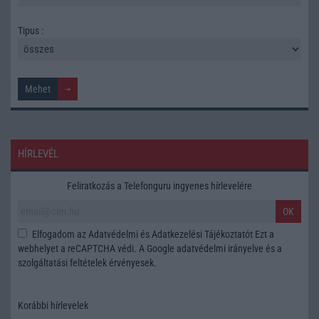
Tipus :
HÍRLEVÉL
Feliratkozás a Telefonguru ingyenes hírlevelére
OK
Elfogadom az
Adatvédelmi és Adatkezelési Tájékoztatót
Ezt a
webhelyet a reCAPTCHA védi. A Google
adatvédelmi irányelve
és a
szolgáltatási feltételek
érvényesek.
Korábbi hírlevelek