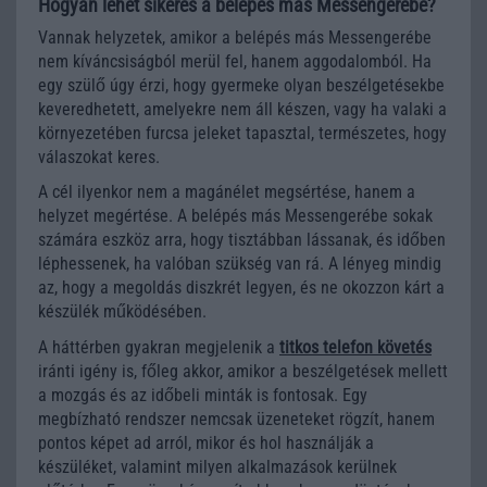
Hogyan lehet sikeres a belépés más Messengerébe?
Vannak helyzetek, amikor a belépés más Messengerébe
nem kíváncsiságból merül fel, hanem aggodalomból. Ha
egy szülő úgy érzi, hogy gyermeke olyan beszélgetésekbe
keveredhetett, amelyekre nem áll készen, vagy ha valaki a
környezetében furcsa jeleket tapasztal, természetes, hogy
válaszokat keres.
A cél ilyenkor nem a magánélet megsértése, hanem a
helyzet megértése. A belépés más Messengerébe sokak
számára eszköz arra, hogy tisztábban lássanak, és időben
léphessenek, ha valóban szükség van rá. A lényeg mindig
az, hogy a megoldás diszkrét legyen, és ne okozzon kárt a
készülék működésében.
A háttérben gyakran megjelenik a
titkos telefon követés
iránti igény is, főleg akkor, amikor a beszélgetések mellett
a mozgás és az időbeli minták is fontosak. Egy
megbízható rendszer nemcsak üzeneteket rögzít, hanem
pontos képet ad arról, mikor és hol használják a
készüléket, valamint milyen alkalmazások kerülnek