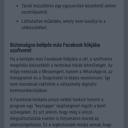
Távoli hozzáférés egy egyszerűen kezelhető online
vezérlőpultról.
Láthatatlan működés, amely nem lassítja le a
célkészüléket.
Biztonságos belépés más Facebook fiókjába
szoftverrel
Ha a belépés más Facebook fiókjába a cél, a szoftveres
megoldás kiküszöböli a technikai hibák lehetőségét. Az
mSpy nemcsak a Messengert, hanem a WhatsApp-ot, az
Instagramot és a Snapchatet is képes monitorozni. Így
nem maradnak vakfoltok a célszemély digitális
kommunikációjában.
A Facebook belépés jelszó nélkül funkció helyett a
program egy "keylogger" segítségével rögzíti a beírt
szövegeket. Ez azt jelenti, hogy még a jelszó
megváltoztatása esetén is folyamatos marad az
adatszolgáltatás. Ez a legbiztosabb módja annak, hogy