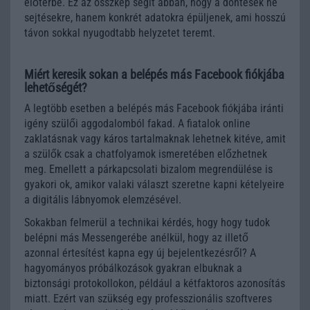
előtérbe. Ez az összkép segít abban, hogy a döntések ne
sejtésekre, hanem konkrét adatokra épüljenek, ami hosszú
távon sokkal nyugodtabb helyzetet teremt.
Miért keresik sokan a belépés más Facebook fiókjába
lehetőségét?
A legtöbb esetben a belépés más Facebook fiókjába iránti
igény szülői aggodalomból fakad. A fiatalok online
zaklatásnak vagy káros tartalmaknak lehetnek kitéve, amit
a szülők csak a chatfolyamok ismeretében előzhetnek
meg. Emellett a párkapcsolati bizalom megrendülése is
gyakori ok, amikor valaki választ szeretne kapni kételyeire
a digitális lábnyomok elemzésével.
Sokakban felmerül a technikai kérdés, hogy hogy tudok
belépni más Messengerébe anélkül, hogy az illető
azonnal értesítést kapna egy új bejelentkezésről? A
hagyományos próbálkozások gyakran elbuknak a
biztonsági protokollokon, például a kétfaktoros azonosítás
miatt. Ezért van szükség egy professzionális szoftveres