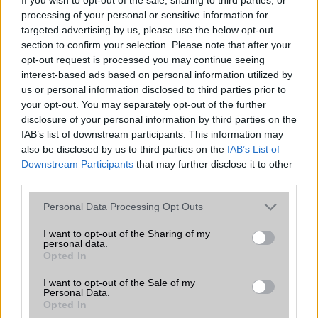
processing of your personal or sensitive information for
targeted advertising by us, please use the below opt-out
section to confirm your selection. Please note that after your
opt-out request is processed you may continue seeing
interest-based ads based on personal information utilized by
Euro Gsm
us or personal information disclosed to third parties prior to
267.000 Ft (új)
your opt-out. You may separately opt-out of the further
disclosure of your personal information by third parties on the
Samsung Galaxy S25 Ultra
IAB’s list of downstream participants. This information may
also be disclosed by us to third parties on the
IAB’s List of
Downstream Participants
that may further disclose it to other
third parties.
Please note that this website/app uses one or more Google
Personal Data Processing Opt Outs
services and may gather and store information including but
not limited to your visit or usage behaviour. You may click to
I want to opt-out of the Sharing of my
personal data.
grant or deny consent to Google and its third-party tags to
Opted In
use your data for below specified purposes in below Google
Nelly GSM
consent section.
245.000 Ft (használt)
I want to opt-out of the Sale of my
Personal Data.
Opted In