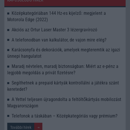
KAPCSOLÓDÓ HÍREK
Középkategóriában 144 Hz-es kijelző: megjelent a
Motorola Edge (2022)
Akciós az Ortur Laser Master 3 lézergravírozó
A telefonodban van kalkulátor, de vajon mire elég?
Karácsonyfa és dekorációk, amelyek megteremtik az igazi
ünnepi hangulatot
Maradj névtelen, maradj biztonságban: Miért az e-pénz a
legjobb megoldás a privát fizetésre?
Segíthetnek a prepaid kártyák kontrollálni a játékra szánt
keretedet?
A Yettel teljesen újragondolta a feltöltőkártyás mobilozást
Magyarországon
Telefonok a táskában – Középkategóriás vagy prémium?
További hírek