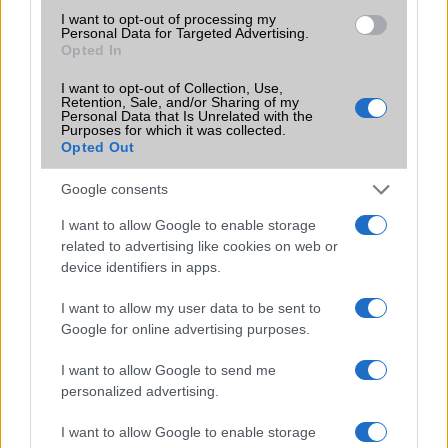
I want to opt-out of processing my
Personal Data for Targeted Advertising.
Opted In
Számos népszerű Samsung Galaxy
készülék kimarad a One UI 9
I want to opt-out of Collection, Use,
Retention, Sale, and/or Sharing of my
frissítésből – itt a lista az érintett
Personal Data that Is Unrelated with the
modellekről
Purposes for which it was collected.
Opted Out
2026.06.30
| Phone Arena
A One UI 9 érkezése új mesterséges intelligencia-
Google consents
funkciókat és továbbfejlesztett kezelőfelületet hoz,
azonban több korábbi csúcskategóriás és középkategóriás
I want to allow Google to enable storage
Galaxy készülék számára ez lesz az út vége.
related to advertising like cookies on web or
device identifiers in apps.
iPhone 18 bemutató dátum - ekkor
rántja le a leplet az Apple az új
I want to allow my user data to be sent to
csúcsmobilokról
Google for online advertising purposes.
2026.06.29
| Phone Arena
A szeptemberi eseményen az iPhone 18 Pro modellek
I want to allow Google to send me
mellett a régóta pletykált hajlítható iPhone Ultra is
personalized advertising.
bemutatkozhat, miközben az áremelésekről szóló
találgatások továbbra is beárnyékolják a rajtot.
I want to allow Google to enable storage