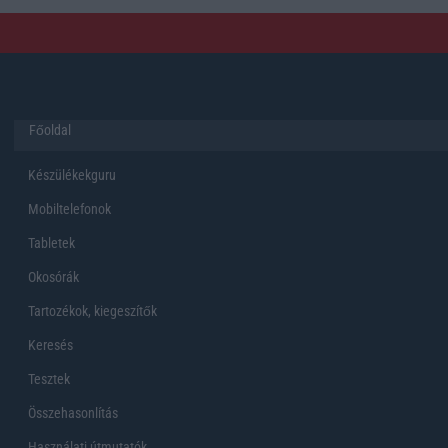
Főoldal
Készülékekguru
Mobiltelefonok
Tabletek
Okosórák
Tartozékok, kiegeszítők
Keresés
Tesztek
Összehasonlítás
Használati útmutatók