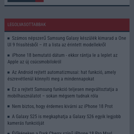
LEGOLVASOTTABBAK
Számos népszerű Samsung Galaxy készülék kimarad a One
UI 9 frissítésből – itt a lista az érintett modellekről
iPhone 18 bemutató dátum - ekkor rántja le a leplet az
Apple az új csúcsmobilokról
Az Android rejtett automatizmusai: hat funkció, amely
észrevétlenül könnyíti meg a mindennapokat
Ez a rejtett Samsung funkció teljesen megváltoztatja a
mobilhasználatot – sokan mégsem tudnak róla
Nem biztos, hogy érdemes kivárni az iPhone 18 Prot
A Galaxy S25 is megkaphatja a Galaxy S26 egyik legjobb
kamerás funkcióját
Élőképeken a Dark Cherry színű iPhone 18 Pro Max!