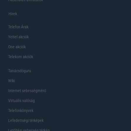
Hirek
Telefon Árak
Yettel akciók
One akciók
Telekom akciók
Tanácsdóguru
Wiki
Internet sebességmérő
Virtuális valóság
Telefonkönyvek
Lefedettségi térképek
Letöltési sebesség térkép