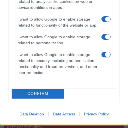
related to analytics like cookies on web or
Az Android rejtett automatizmusai: hat
device identifiers in apps.
funkció, amely észrevétlenül könnyíti
meg a mindennapokat
I want to allow Google to enable storage
2026.06.14
| Android Police
related to functionality of the website or app.
Sok felhasználó külön alkalmazásokra esküszik, pedig az
Android már évek óta olyan intelligens funkciókat kínál,
I want to allow Google to enable storage
amelyek maguktól dolgoznak a háttérben.
related to personalization.
I want to allow Google to enable storage
Ez a rejtett Samsung funkció teljesen
megváltoztatja a mobilhasználatot –
related to security, including authentication
sokan mégsem tudnak róla
functionality and fraud prevention, and other
user protection.
2026.07.12
| Android Central
Az Edge Panel az egyik leghasznosabb funkció, amely
jelentősen felgyorsítja a mindennapi használatot,
miközben a Pixel telefonokból továbbra is hiányzik.
CONFIRM
Data Deletion
Data Access
Privacy Policy