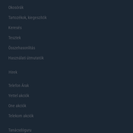
Okosórák
Tartozékok, kiegeszítők
Keresés
Tesztek
Összehasonlítás
Használati útmutatók
Hirek
Telefon Árak
Yettel akciók
One akciók
Telekom akciók
Tanácsdóguru