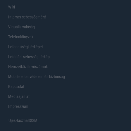
Wiki
Internet sebességmérő
Virtuális valóság
Telefonkönyvek
Lefedettségi térképek
Letöltési sebesség térkép
Nemzetközi hívószámok
Mobiltelefon védelem és biztonság
Kapcsolat
Médiaajánlat
Impresszum
UjesHasznaltGSM