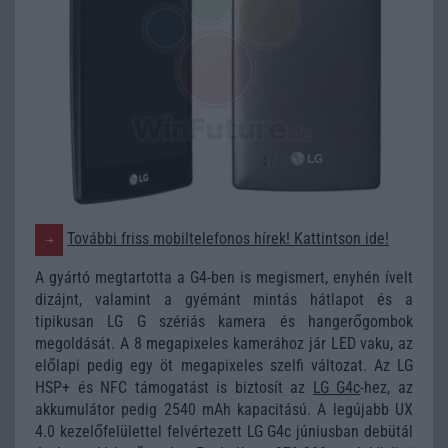
További friss mobiltelefonos hírek! Kattintson ide!
A gyártó megtartotta a G4-ben is megismert, enyhén ívelt
dizájnt, valamint a gyémánt mintás hátlapot és a
tipikusan LG G szériás kamera és hangerőgombok
megoldását. A 8 megapixeles kamerához jár LED vaku, az
előlapi pedig egy öt megapixeles szelfi változat. Az LG
HSP+ és NFC támogatást is biztosít az
LG G4c
-hez, az
akkumulátor pedig 2540 mAh kapacitású. A legújabb UX
4.0 kezelőfelülettel felvértezett LG G4c júniusban debütál