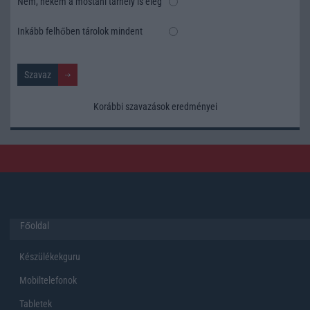
Nem, nekem a mostani tárhely is elég
Inkább felhőben tárolok mindent
Korábbi szavazások eredményei
Főoldal
Készülékekguru
Mobiltelefonok
Tabletek