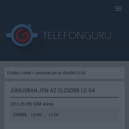
Toggle
naviga
Főoldal
>
Hírek
>
Júniusban jön az olcsóbb LG G4
JÚNIUSBAN JÖN AZ OLCSÓBB LG G4
2015.05.08| GSM Arena
Címkék:
,
LG G4c
LG G4