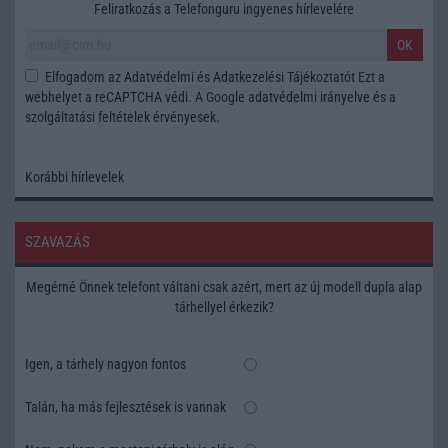
Feliratkozás a Telefonguru ingyenes hírlevelére
OK
Elfogadom az
Adatvédelmi és Adatkezelési Tájékoztatót
Ezt a
webhelyet a reCAPTCHA védi. A Google
adatvédelmi irányelve
és a
szolgáltatási feltételek
érvényesek.
Korábbi hírlevelek
SZAVAZÁS
Megérné Önnek telefont váltani csak azért, mert az új modell dupla alap
tárhellyel érkezik?
Igen, a tárhely nagyon fontos
Talán, ha más fejlesztések is vannak