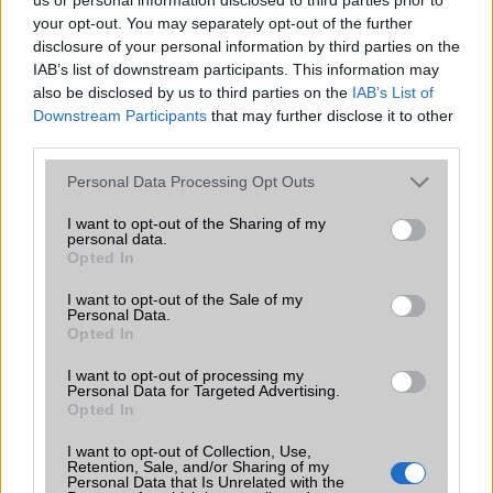
your opt-out. You may separately opt-out of the further
MIUI 9: osztott kijelzővel, gyorsabban
disclosure of your personal information by third parties on the
2017.07.27
| Phone Arena
IAB’s list of downstream participants. This information may
also be disclosed by us to third parties on the
IAB’s List of
Downstream Participants
that may further disclose it to other
A Xiaomi bejelentette a MIUI 9 kezelőfelületet és nem
third parties.
aprózta el az új funkciók számát.
Please note that this website/app uses one or more Google
Personal Data Processing Opt Outs
services and may gather and store information including but
not limited to your visit or usage behaviour. You may click to
I want to opt-out of the Sharing of my
personal data.
grant or deny consent to Google and its third-party tags to
Opted In
use your data for below specified purposes in below Google
consent section.
I want to opt-out of the Sale of my
KAPCSOLÓDÓ HÍREK
Personal Data.
Opted In
A Vodafone-nál a meg sem jelent LG G4 Mini
I want to opt-out of processing my
Personal Data for Targeted Advertising.
Világrekordot döntött az LG szelfizésben
Opted In
Lehet még jobb az LG G4? Igen!
I want to opt-out of Collection, Use,
Retention, Sale, and/or Sharing of my
Gyorsasági teszt: Note 5 vs OnePlus 2 vs G4
Personal Data that Is Unrelated with the