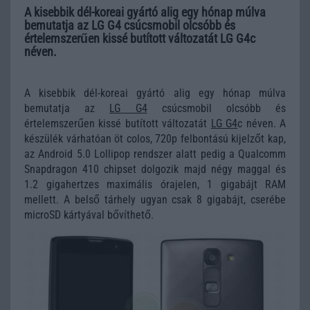
A kisebbik dél-koreai gyártó alig egy hónap múlva
bemutatja az LG G4 csúcsmobil olcsóbb és
értelemszerűen kissé butított változatát LG G4c
néven.
A kisebbik dél-koreai gyártó alig egy hónap múlva
bemutatja az
LG G4
csúcsmobil olcsóbb és
értelemszerűen kissé butított változatát
LG G4
c néven. A
készülék várhatóan öt colos, 720p felbontású kijelzőt kap,
az Android 5.0 Lollipop rendszer alatt pedig a Qualcomm
Snapdragon 410 chipset dolgozik majd négy maggal és
1.2 gigahertzes maximális órajelen, 1 gigabájt RAM
mellett. A belső tárhely ugyan csak 8 gigabájt, cserébe
microSD kártyával bővíthető.