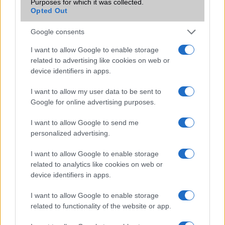
Purposes for which it was collected.
Nagy képernyős akció a Telenornál
Opted Out
A világon elsőként az LG G4 frissül az új OS-re
Google consents
Decemberre itt az LG G3 Marshmallow frissítése
I want to allow Google to enable storage
related to advertising like cookies on web or
LG G4 tulajdonosok: megérkezett a Marshmallow
device identifiers in apps.
Európába!
I want to allow my user data to be sent to
További hírek
Google for online advertising purposes.
I want to allow Google to send me
personalized advertising.
LEGOLVASOTTABBAK
I want to allow Google to enable storage
Számos népszerű Samsung Galaxy készülék kimarad a One
related to analytics like cookies on web or
UI 9 frissítésből – itt a lista az érintett modellekről
device identifiers in apps.
iPhone 18 bemutató dátum - ekkor rántja le a leplet az
I want to allow Google to enable storage
Apple az új csúcsmobilokról
related to functionality of the website or app.
Az Android rejtett automatizmusai: hat funkció, amely