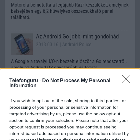
Motorola bemutatta a legújabb Razr készülékét, amelynek
belsejében egy 6,2 hüvelykes összecsukható panel
található.
Az Android Go jobb, mint gondolnád
2018.03.16
| Android Police
A Google a tavalyi I/O-n beszélt először a Go rendszerről,
amely az Android OS egyszerűbb változata.
Telefonguru -
Do Not Process My Personal
Information
Ha gyors vagy, 17 ezerért lehet mobilod
If you wish to opt-out of the sale, sharing to third parties, or
2019.03.18
| (x)
processing of your personal or sensitive information for
targeted advertising by us, please use the below opt-out
A Gearbest újfent gyorsasági akciót is hirdet a megszokott
section to confirm your selection. Please note that after your
előrendelési árazás mellett.
opt-out request is processed you may continue seeing
interest-based ads based on personal information utilized by
us or personal information disclosed to third parties prior to