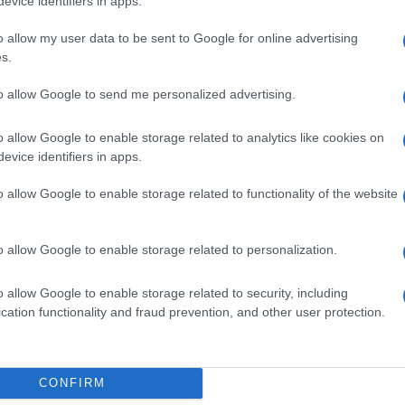
evice identifiers in apps.
o allow my user data to be sent to Google for online advertising
m
Nelly GSM
Euro Gsm
s.
(új)
245.000 Ft (új)
392.000 Ft (új)
to allow Google to send me personalized advertising.
o allow Google to enable storage related to analytics like cookies on
evice identifiers in apps.
s népszerű Samsung
iPhone 18 bemutató dát
 készülék kimarad a
ekkor rántja le a leplet 
o allow Google to enable storage related to functionality of the website
9 frissítésből – itt a
Apple az új csúcsmobil
z érintett modellekről
2026.06.29
| Phone Arena
 Arena
A szeptemberi eseményen az iPhone 18
o allow Google to enable storage related to personalization.
 új mesterséges
modellek mellett a régóta pletykált
ókat és továbbfejlesztett
hajlítható iPhone Ultra is bemutatkozha
o allow Google to enable storage related to security, including
, azonban több korábbi
miközben az áremelésekről szóló
cation functionality and fraud prevention, and other user protection.
középkategóriás Galaxy
találgatások továbbra is beárnyékolják 
 lesz az út vége.
rajtot.
oid rejtett
Ez a rejtett Samsung
CONFIRM
tizmusai: hat
funkció teljesen