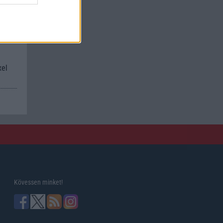
kan
xel
Kövessen minket!