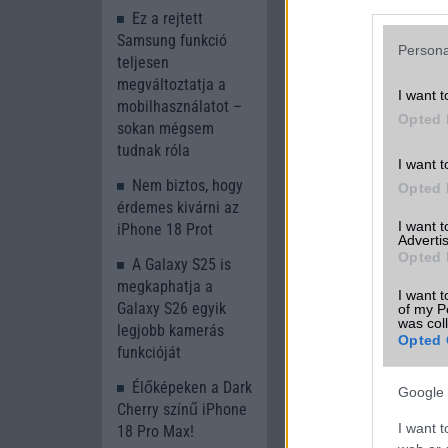
Ez a rejtett
A cikkhez kapcsolód
Samsung funkció
Persona
Into Mobile
teljesen
megváltoztatja a
I want t
mobilhasználatot –
Opted 
sokan mégsem
tudnak róla
I want t
Nem biztos, hogy
Opted 
érdemes kivárni az
I want 
iPhone 18 Prot
Advertis
Opted 
Új és Használt G
A Galaxy S25 is
megkaphatja a
I want t
Galaxy S26 egyik
Samsung Gala
of my P
was col
legjobb kamerás
Opted 
funkcióját
Élőképeken a Dark
Google 
Cherry színű iPhone
I want t
18 Pro Max!