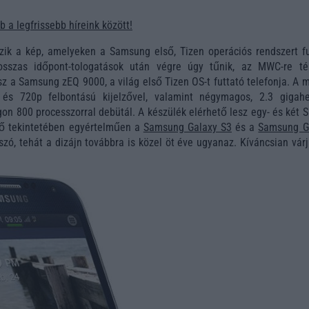
 a legfrissebb híreink között!
ik a kép, amelyeken a Samsung első, Tizen operációs rendszert fu
Hosszas időpont-tologatások után végre úgy tűnik, az MWC-re té
z a Samsung zEQ 9000, a világ első Tizen OS-t futtató telefonja. A 
 és 720p felbontású kijelzővel, valamint négymagos, 2.3 gigahe
 800 processzorral debütál. A készülék elérhető lesz egy- és két S
lső tekintetében egyértelműen a
Samsung Galaxy S3
és a
Samsung G
zó, tehát a dizájn továbbra is közel öt éve ugyanaz. Kíváncsian vár