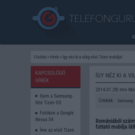
Főoldal
>
Hírek
>
Így néz ki a világ első Tizen mobilja!
KAPCSOLÓDÓ
ÍGY NÉZ KI A V
HÍREK
2014.01.28| Into Mo
Ilyen a Samsung-
Címkék:
Samsung
féle Tizen OS
Fotókon a Google
Nexus S4
Romániából szárma
futtató mobilja lát
Íme az első Tizen