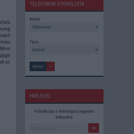
TELEFONOK GYORSLISTA
Márka :
ttató
nyleg
modell
rtzes
Tipus :
IM-es
alaxy
juk az
HÍRLEVÉL
Feliratkozás a Telefonguru ingyenes
hírlevelére
OK