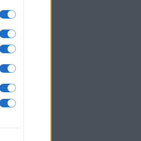
um -
az
okról
 Pro
t,
a