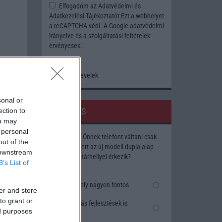
Elfogadom az
Adatvédelmi és
Adatkezelési Tájékoztatót
Ezt a webhelyet
a reCAPTCHA védi. A Google
adatvédelmi
irányelve
és a
szolgáltatási feltételek
érvényesek.
Korábbi hírlevelek
sonal or
SZAVAZÁS
ection to
ou may
 personal
Megérné Önnek telefont váltani csak
out of the
azért, mert az új modell dupla alap
 downstream
tárhellyel érkezik?
B’s List of
Igen, a tárhely nagyon fontos
er and store
to grant or
Talán, ha más fejlesztések is
ed purposes
vannak