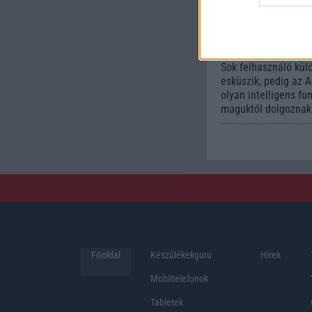
funkci
könnyí
mindennapokat
2026.06.14
| Androi
Sok felhasználó kül
esküszik, pedig az 
olyan intelligens fu
maguktól dolgoznak 
Főoldal
Készülékekguru
Hirek
Mobiltelefonok
Tabletek