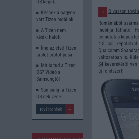
OS képek
Olvasson tovább
Késnek a nagyon
várt Tizen mobilok
Romániából származ
mobilja látható. 
A Tizen nem
bemutatás-képes les
késik: halott
4.8 col képátlóval
Íme az első Tizen
Qualcomm Snapdragon
tablet prototípusa
változatban is. Kü
S4
keverékéről van s
Mit is tud a Tizen
új rendszert!
OS? Videó a
Samsungtól
Samsung: a Tizen
OS-nek vége
További hírek