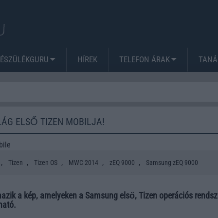
KÉSZÜLÉKGURU
HÍREK
TELEFON ÁRAK
TANÁ
ILÁG ELSŐ TIZEN MOBILJA!
bile
,
,
,
,
,
Tizen
Tizen OS
MWC 2014
zEQ 9000
Samsung zEQ 9000
zik a kép, amelyeken a Samsung első, Tizen operációs rendsz
ható.