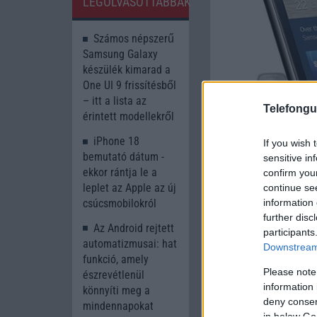
LEGOLVASOTTABBAK
Számos népszerű
Samsung Galaxy
készülék kimarad a
One UI 9 frissítésből
– itt a lista az
Telefongu
érintett modellekről
iPhone 18
If you wish 
bemutató dátum -
sensitive in
ekkor rántja le a
confirm you
leplet az Apple az új
continue se
information 
csúcsmobilokról
further disc
Az Android rejtett
participants
automatizmusai: hat
Downstream 
funkció, amely
Please note
észrevétlenül
information 
könnyíti meg a
deny consent
mindennapokat
in below Go