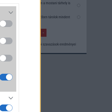
Nem, nekem a mostani tárhely is
elég
Inkább felhőben tárolok mindent
Korábbi szavazások eredményei
a