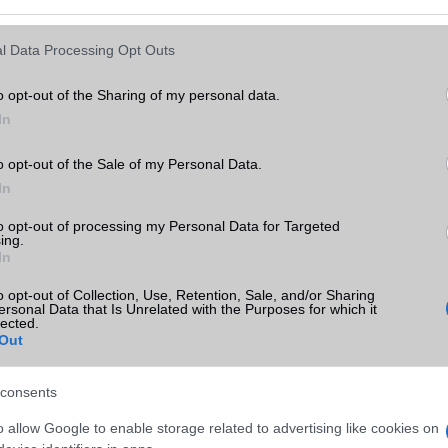
ó linkek:
l Data Processing Opt Outs
o opt-out of the Sharing of my personal data.
In
o opt-out of the Sale of my Personal Data.
In
to opt-out of processing my Personal Data for Targeted
ing.
In
SM kiemelt ajánlatok
o opt-out of Collection, Use, Retention, Sale, and/or Sharing
xy A56
Samsung Galaxy S26
Samsung Galaxy S26 Ultr
ersonal Data that Is Unrelated with the Purposes for which it
lected.
Out
consents
o allow Google to enable storage related to advertising like cookies on