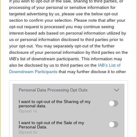
If you wish to opt-out of the sale, sharing to third parties, or
processing of your personal or sensitive information for
targeted advertising by us, please use the below opt-out
section to confirm your selection. Please note that after your
opt-out request is processed you may continue seeing
interest-based ads based on personal information utilized by
KAPCSOLÓDÓ HÍREK
us or personal information disclosed to third parties prior to
your opt-out. You may separately opt-out of the further
disclosure of your personal information by third parties on the
Fotókon a 20 megapixeles Sony Xperia Honami
IAB’s list of downstream participants. This information may
Íme az első hivatalos Sony Xperia Z1 videó!
also be disclosed by us to third parties on the
IAB’s List of
Downstream Participants
that may further disclose it to other
Órákkal a bemutató előtt: Sony Xperia Z1 és a
third parties.
csatlakoztatható lencsék
Please note that this website/app uses one or more Google
Personal Data Processing Opt Outs
Sony Xperia Z1: 20 megapixel, vízálló burkolat
services and may gather and store information including but
not limited to your visit or usage behaviour. You may click to
I want to opt-out of the Sharing of my
CES 2014: megjelent a Sony Xperia Z1 Compact
personal data.
grant or deny consent to Google and its third-party tags to
Opted In
Új kamera fícsör a Sony Xperia Z1-ben
use your data for below specified purposes in below Google
consent section.
I want to opt-out of the Sale of my
Tovább késik a Sony Xperia Z2 megjelenése
Personal Data.
Opted In
További hírek