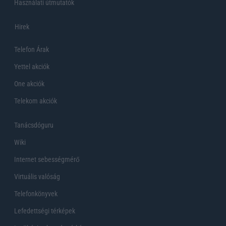
Használati útmutatók
Hirek
Telefon Árak
Yettel akciók
One akciók
Telekom akciók
Tanácsdóguru
Wiki
Internet sebességmérő
Virtuális valóság
Telefonkönyvek
Lefedettségi térképek