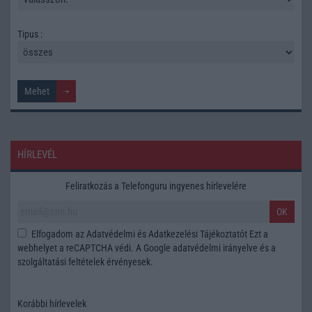
Tipus :
HÍRLEVÉL
Feliratkozás a Telefonguru ingyenes hírlevelére
OK
Elfogadom az
Adatvédelmi és Adatkezelési Tájékoztatót
Ezt a
webhelyet a reCAPTCHA védi. A Google
adatvédelmi irányelve
és a
szolgáltatási feltételek
érvényesek.
Korábbi hírlevelek