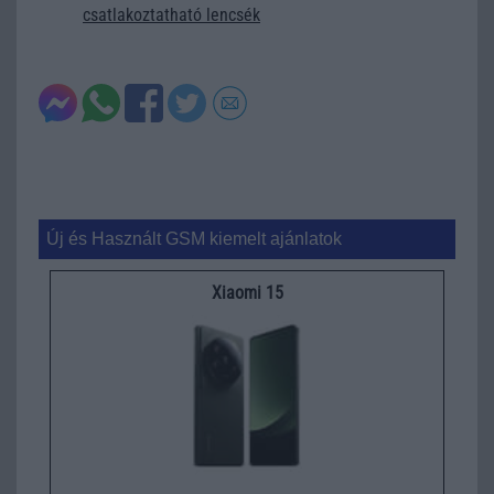
csatlakoztatható lencsék
Új és Használt GSM kiemelt ajánlatok
Xiaomi 15