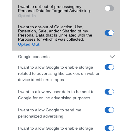
I want to opt-out of processing my
Personal Data for Targeted Advertising.
Opted In
LEGOLVASOTTABBAK
I want to opt-out of Collection, Use,
Retention, Sale, and/or Sharing of my
Personal Data that Is Unrelated with the
Purposes for which it was collected.
Számos népszerű Samsung Galaxy készülék kimarad a One
Opted Out
UI 9 frissítésből – itt a lista az érintett modellekről
iPhone 18 bemutató dátum - ekkor rántja le a leplet az
Google consents
Apple az új csúcsmobilokról
I want to allow Google to enable storage
Az Android rejtett automatizmusai: hat funkció, amely
related to advertising like cookies on web or
észrevétlenül könnyíti meg a mindennapokat
device identifiers in apps.
Ez a rejtett Samsung funkció teljesen megváltoztatja a
I want to allow my user data to be sent to
mobilhasználatot – sokan mégsem tudnak róla
Google for online advertising purposes.
Nem biztos, hogy érdemes kivárni az iPhone 18 Prot
I want to allow Google to send me
personalized advertising.
A Galaxy S25 is megkaphatja a Galaxy S26 egyik legjobb
kamerás funkcióját
I want to allow Google to enable storage