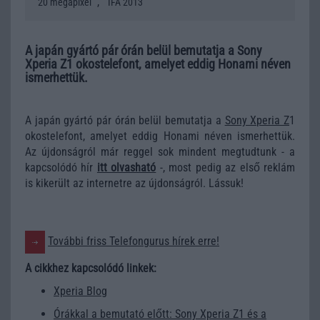
,
20 megapixel
IFA 2013
A japán gyártó pár órán belül bemutatja a Sony
Xperia Z1 okostelefont, amelyet eddig Honami néven
ismerhettük.
A japán gyártó pár órán belül bemutatja a
Sony Xperia Z
1
okostelefont, amelyet eddig Honami néven ismerhettük.
Az újdonságról már reggel sok mindent megtudtunk - a
kapcsolódó hír
itt olvasható
-, most pedig az első reklám
is kikerült az internetre az újdonságról. Lássuk!
További friss Telefongurus hírek erre!
A cikkhez kapcsolódó linkek:
Xperia Blog
Órákkal a bemutató előtt: Sony Xperia Z1 és a