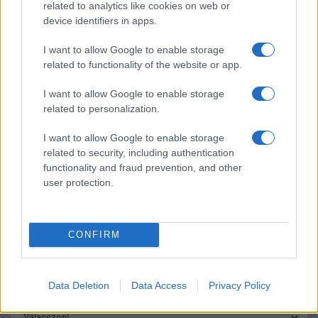
Élőképeken a Dark Cherry színű iPhone 18 Pro Max!
related to analytics like cookies on web or
device identifiers in apps.
Itt a vég a Galaxy S23 széria számára: a One UI 9 lehet az
utolsó nagy frissítés
I want to allow Google to enable storage
related to functionality of the website or app.
További hírek
I want to allow Google to enable storage
related to personalization.
Mennyibe kerül
I want to allow Google to enable storage
Keressen a telefonboltok ajánlatai között!
related to security, including authentication
functionality and fraud prevention, and other
user protection.
CONFIRM
TELEFONOK GYORSLISTA
Data Deletion
Data Access
Privacy Policy
Márka :