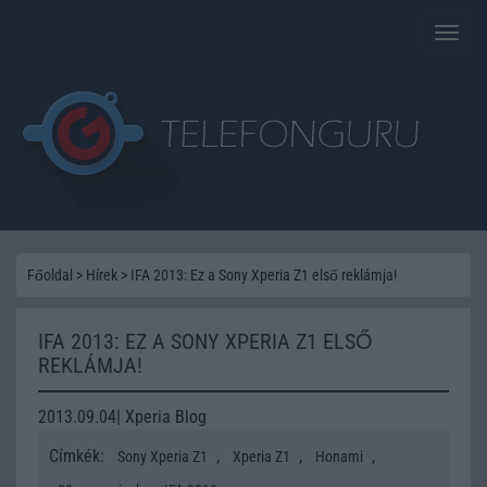
Toggle
naviga
Főoldal
>
Hírek
>
IFA 2013: Ez a Sony Xperia Z1 első reklámja!
IFA 2013: EZ A SONY XPERIA Z1 ELSŐ
REKLÁMJA!
2013.09.04| Xperia Blog
Címkék:
,
,
,
Sony Xperia Z1
Xperia Z1
Honami