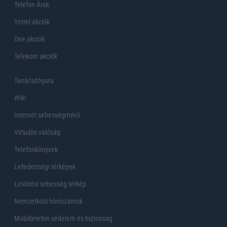
Telefon Árak
Yettel akciók
One akciók
Telekom akciók
Tanácsdóguru
Wiki
Internet sebességmérő
Virtuális valóság
Telefonkönyvek
Lefedettségi térképek
Letöltési sebesség térkép
Nemzetközi hívószámok
Mobiltelefon védelem és biztonság