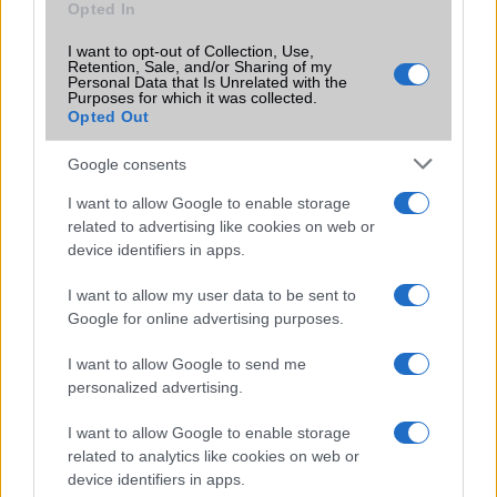
Opted In
Samsung Galaxy S26
I want to opt-out of Collection, Use,
Retention, Sale, and/or Sharing of my
Personal Data that Is Unrelated with the
Purposes for which it was collected.
Opted Out
Google consents
I want to allow Google to enable storage
related to advertising like cookies on web or
Nelly GSM
device identifiers in apps.
245.000 Ft (új)
I want to allow my user data to be sent to
Google for online advertising purposes.
I want to allow Google to send me
personalized advertising.
Különleges összeállításban érkezett az
iHunt legerősebb strapamobilja
I want to allow Google to enable storage
2019.06.01
| Telefonguru
related to analytics like cookies on web or
device identifiers in apps.
Az S100 Apex szinte minden fizikai behatásnak ellenáll,