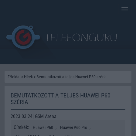
Toggle
naviga
Főoldal
>
Hírek
>
Bemutatkozott a teljes Huawei P60 széria
BEMUTATKOZOTT A TELJES HUAWEI P60
SZÉRIA
2023.03.24| GSM Arena
Címkék:
,
,
Huawei P60
Huawei P60 Pro