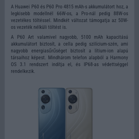
A Huawei P60 és P60 Pro 4815 mAh-s akkumulátort hoz, a
legkisebb modellnél 66W-os, a Pro-nál pedig 88W-os
vezetékes töltéssel. Mindkét változat támogatja az 50W-
os vezeték nélküli töltést is.
A P60 Art valamivel nagyobb, 5100 mAh kapacitású
akkumulátort biztosít, a cella pedig szilícium-szén, ami
nagyobb energiasűrűséget biztosít a lítium-ion alapú
társaihoz képest. Mindhárom telefon alapból a Harmony
OS 3.1 rendszert indítja el, és IP68-as védettséggel
rendelkezik.