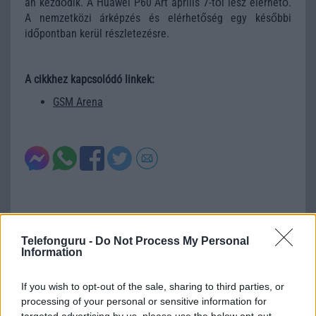
án kezdődik. A Huawei P60 Art április 7-től lesz elérhető.
A nemzetközi árképzés és elérhetőség egy későbbi
időpontban kerül részletezésre.
A cikkhez kapcsolódó linkek:
GSM Arena
Telefonguru -
Do Not Process My Personal
Új és Használt GSM kiemelt ajánlatok
Information
Apple iPhone 16 Pro
If you wish to opt-out of the sale, sharing to third parties, or
processing of your personal or sensitive information for