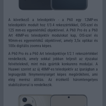
A következő a teleobjektív - a P60 egy 12MP-es
teleobjektív modult hoz f/3.4 rekeszértékkel, OIS-szel és
125 mm-es egyenértékű objektívvel. A P60 Pro és a P60
Art 48MP-es teleobjektív modulokat kap, OIS-szel és
90mm-es egyenértékű objektívvel, amely 3,5x optikai és
100x digitális zoomra képes.
A P60 Pro és a P60 Art teleobjektívje f/2.1 rekeszértékkel
rendelkezik, amely sokkal jobban teljesít az éjszakai
felvételeknél, mint más gyártók konkurens moduljai. A
Huawei szerint az új 48MP-es teleobjektív az iparágban a
legnagyobb fénymennyiséget képes megörökíteni, ami
elég merész állítás. Az érzékelő háromtengelyes
stabilizátorral is rendelkezik.