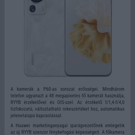
A kamerák a P60-as sorozat erősségei. Mindhárom
telefon ugyanazt a 48 megapixeles fő kamerát használja,
RYYB érzékelővel és OIS-szel. Az érzékelő f/1,4-f/4,0
tízfokozatú, változtatható rekeszértéket hoz, automatikus
jelenetalapú kapcsolással.
A Huawei marketinganyagai iparágvezetőnek emlegetik
az új RYYB szenzor fénybefogási képességeit. A főkamera