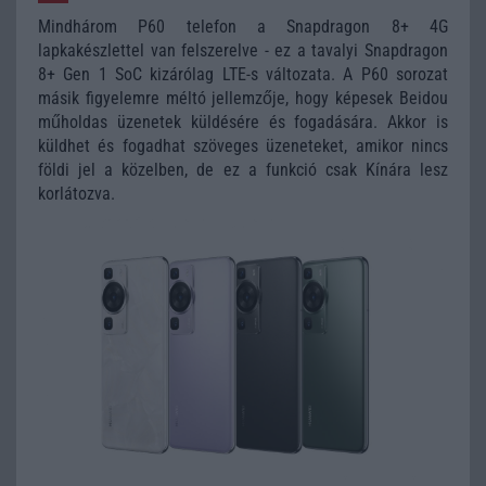
Mindhárom P60 telefon a Snapdragon 8+ 4G
lapkakészlettel van felszerelve - ez a tavalyi Snapdragon
8+ Gen 1 SoC kizárólag LTE-s változata. A P60 sorozat
másik figyelemre méltó jellemzője, hogy képesek Beidou
műholdas üzenetek küldésére és fogadására. Akkor is
küldhet és fogadhat szöveges üzeneteket, amikor nincs
földi jel a közelben, de ez a funkció csak Kínára lesz
korlátozva.