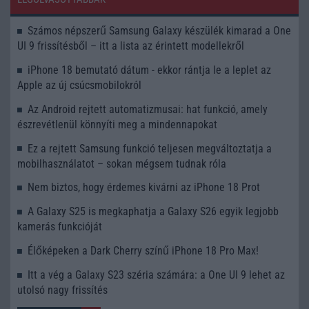
Számos népszerű Samsung Galaxy készülék kimarad a One
UI 9 frissítésből – itt a lista az érintett modellekről
iPhone 18 bemutató dátum - ekkor rántja le a leplet az
Apple az új csúcsmobilokról
Az Android rejtett automatizmusai: hat funkció, amely
észrevétlenül könnyíti meg a mindennapokat
Ez a rejtett Samsung funkció teljesen megváltoztatja a
mobilhasználatot – sokan mégsem tudnak róla
Nem biztos, hogy érdemes kivárni az iPhone 18 Prot
A Galaxy S25 is megkaphatja a Galaxy S26 egyik legjobb
kamerás funkcióját
Élőképeken a Dark Cherry színű iPhone 18 Pro Max!
Itt a vég a Galaxy S23 széria számára: a One UI 9 lehet az
utolsó nagy frissítés