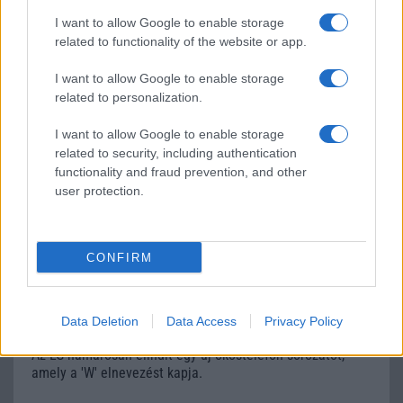
128 gigabájt tárhellyel és gyönyörű kijelzővel érhető el
I want to allow Google to enable storage
hazánkban.
related to functionality of the website or app.
I want to allow Google to enable storage
Nagy Huawei akció november végéig
related to personalization.
2023.11.17
| Huawei
I want to allow Google to enable storage
related to security, including authentication
2023. november 30-ig a MediaMarkt több üzletében és
functionality and fraud prevention, and other
webáruházában a Huawei kínál számos okos eszközt
jelentős kedvezménnyel a Black Friday akció keretében.
user protection.
Az akcióban szereplő termékek között megtalálható a
HUAWEI P60 Pro okostelefon, a WATCH 3 és GT okosórák,
valamint vezeték nélküli fülhallgatók is.
CONFIRM
Új LG készülék a láthatáron
2019.06.12
| GsmArena
Data Deletion
Data Access
Privacy Policy
Az LG hamarosan elindít egy új okostelefon sorozatot,
amely a 'W' elnevezést kapja.