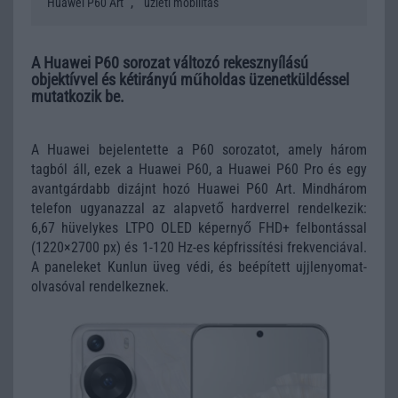
,
Huawei P60 Art
üzleti mobilitás
A Huawei P60 sorozat változó rekesznyílású
objektívvel és kétirányú műholdas üzenetküldéssel
mutatkozik be.
A Huawei bejelentette a P60 sorozatot, amely három
tagból áll, ezek a Huawei P60, a Huawei P60 Pro és egy
avantgárdabb dizájnt hozó Huawei P60 Art. Mindhárom
telefon ugyanazzal az alapvető hardverrel rendelkezik:
6,67 hüvelykes LTPO OLED képernyő FHD+ felbontással
(1220×2700 px) és 1-120 Hz-es képfrissítési frekvenciával.
A paneleket Kunlun üveg védi, és beépített ujjlenyomat-
olvasóval rendelkeznek.