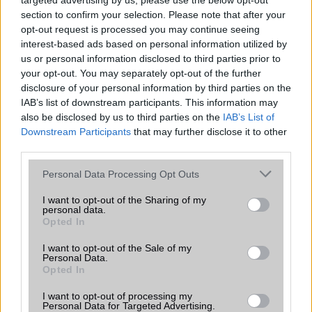
targeted advertising by us, please use the below opt-out
section to confirm your selection. Please note that after your
opt-out request is processed you may continue seeing
interest-based ads based on personal information utilized by
us or personal information disclosed to third parties prior to
your opt-out. You may separately opt-out of the further
disclosure of your personal information by third parties on the
Nyugati GSM
IAB’s list of downstream participants. This information may
360.000 Ft (új)
also be disclosed by us to third parties on the
IAB’s List of
Downstream Participants
that may further disclose it to other
third parties.
Apple iPhone 14 Pro Max
Please note that this website/app uses one or more Google
Personal Data Processing Opt Outs
services and may gather and store information including but
not limited to your visit or usage behaviour. You may click to
I want to opt-out of the Sharing of my
personal data.
grant or deny consent to Google and its third-party tags to
Opted In
use your data for below specified purposes in below Google
consent section.
I want to opt-out of the Sale of my
Personal Data.
Opted In
Nyugati GSM
I want to opt-out of processing my
250.000 Ft (használt)
Personal Data for Targeted Advertising.