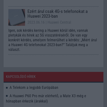
Ezért árul csak 4G-s telefonokat a
Huawei 2023-ban
2023.06.16
| Huawei Central
Igen, sok kérdés kering a Huawei körül idén, vannak
pletykák és hírek az 5G visszatéréséről. De van egy
konkrét kérdés, amelyen felmerülhet a kérdés: „Miért árul
a Huawei 4G telefonokat 2023-ban?” Találjuk meg a
választ.
KAPCSOLÓDÓ HÍREK
A Telekom a legjobb Európában
A Huawei P60 Pro már elérhető, a Mate X3 még e
hónapban érkezik (árakkal)