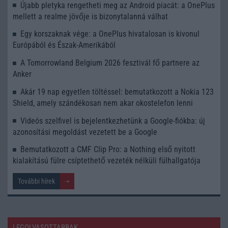
Újabb pletyka rengetheti meg az Android piacát: a OnePlus
mellett a realme jövője is bizonytalanná válhat
Egy korszaknak vége: a OnePlus hivatalosan is kivonul
Európából és Észak-Amerikából
A Tomorrowland Belgium 2026 fesztivál fő partnere az
Anker
Akár 19 nap egyetlen töltéssel: bemutatkozott a Nokia 123
Shield, amely szándékosan nem akar okostelefon lenni
Videós szelfivel is bejelentkezhetünk a Google-fiókba: új
azonosítási megoldást vezetett be a Google
Bemutatkozott a CMF Clip Pro: a Nothing első nyitott
kialakítású fülre csíptethető vezeték nélküli fülhallgatója
További hírek
LEGOLVASOTTABBAK