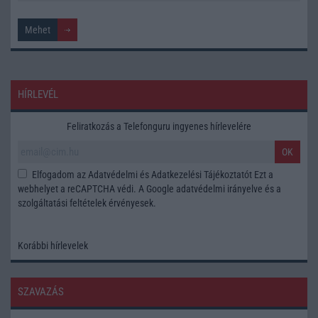
HÍRLEVÉL
Feliratkozás a Telefonguru ingyenes hírlevelére
OK
Elfogadom az
Adatvédelmi és Adatkezelési Tájékoztatót
Ezt a
webhelyet a reCAPTCHA védi. A Google
adatvédelmi irányelve
és a
szolgáltatási feltételek
érvényesek.
Korábbi hírlevelek
SZAVAZÁS