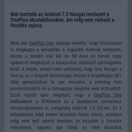
Már tesztelik az Android 7.0 Nougat rendszert a
OnePlus okostelefonokon, ám még nem várható a
frissítés sajnos.
Nem sok
OnePlus One
rajongó remélte, hogy hivatalosan
is megkapja a készüléke a legújabb Android rendszert,
hiszen a modell már két és fél éves és három nagy
update-et megkapott a hibajavítós, kötelező apróságokon
kívül. A másik, amiért nem valószínű, hogy lesz Nougat a
One-ra, az a chipset elavultsága, hiszen a Snapdragon 801
több generációval le van maradva a jelenleg futó
processzoroktól és a támogatás megléte sem biztosított.
Ezzel együtt igen meglepő, hogy a
OnePlus One
feklbukkant a GFXBench és a Geekbench szintetikus
tesztprogramban is, mégpedig Android 7.0 OS-sel. Ez a
felbukkanás több ember bizalmát hozta vissza, azonban
még nem kell adatot menteni és készülni a frissítés
érkezésére, ugyanis úgy tűnik, ez nem hivatalos