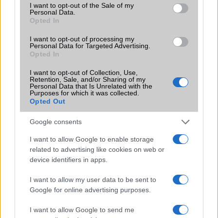
consent section.
I want to opt-out of the Sale of my
Personal Data.
A Vodafone Magyarország ügyfelei visszajelzései nyomán
Opted In
megújította havidíjas tarifa portfólióját.
I want to opt-out of processing my
Personal Data for Targeted Advertising.
Opted In
I want to opt-out of Collection, Use,
Retention, Sale, and/or Sharing of my
Personal Data that Is Unrelated with the
Purposes for which it was collected.
Opted Out
KAPCSOLÓDÓ HÍREK
Google consents
Így néz ki az új Nexus mobil prototípusa
I want to allow Google to enable storage
Videón az Android Nougat!
related to advertising like cookies on web or
A hónapban már jöhet az Android 7.0
device identifiers in apps.
Augusztus 22-én jön az Android 7.0!
I want to allow my user data to be sent to
Google for online advertising purposes.
Android 7.0 Nougat: úton feléd!
Hivatalos: az LG V20 lesz a világ első Nougat-os telefonja
I want to allow Google to send me