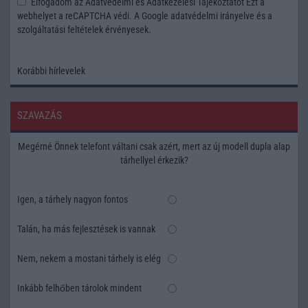
Elfogadom az
Adatvédelmi és Adatkezelési Tájékoztatót
Ezt a
webhelyet a reCAPTCHA védi. A Google
adatvédelmi irányelve
és a
szolgáltatási feltételek
érvényesek.
Korábbi hírlevelek
SZAVAZÁS
Megérné Önnek telefont váltani csak azért, mert az új modell dupla alap
tárhellyel érkezik?
Igen, a tárhely nagyon fontos
Talán, ha más fejlesztések is vannak
Nem, nekem a mostani tárhely is elég
Inkább felhőben tárolok mindent