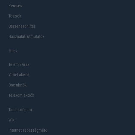
Keresés
Tesztek
Összehasonlítás
Használati útmutatók
Hirek
Telefon Árak
Yettel akciók
One akciók
Telekom akciók
Tanácsdóguru
Wiki
Internet sebességmérő