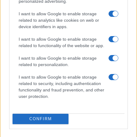
personalized advertising.
LG G5 tulajok figyelem: jön a Nougat!
I want to allow Google to enable storage
December 31-én indult a Nougat update OnePlus 3
related to analytics like cookies on web or
mobilokra!
device identifiers in apps.
További hírek
I want to allow Google to enable storage
related to functionality of the website or app.
I want to allow Google to enable storage
LEGOLVASOTTABBAK
related to personalization.
Számos népszerű Samsung Galaxy készülék kimarad a One
I want to allow Google to enable storage
UI 9 frissítésből – itt a lista az érintett modellekről
related to security, including authentication
functionality and fraud prevention, and other
iPhone 18 bemutató dátum - ekkor rántja le a leplet az
user protection.
Apple az új csúcsmobilokról
Az Android rejtett automatizmusai: hat funkció, amely
észrevétlenül könnyíti meg a mindennapokat
CONFIRM
Ez a rejtett Samsung funkció teljesen megváltoztatja a
mobilhasználatot – sokan mégsem tudnak róla