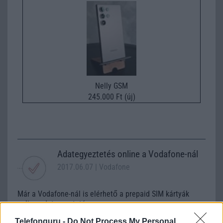
Nelly GSM
245.000 Ft (új)
Adategyeztetés online a Vodafone-nál
2017.06.07
| Vodafone
Már a Vodafone-nál is elérhető a prepaid SIM kártyák
online adategyeztetése
Telefonguru -
Do Not Process My Personal