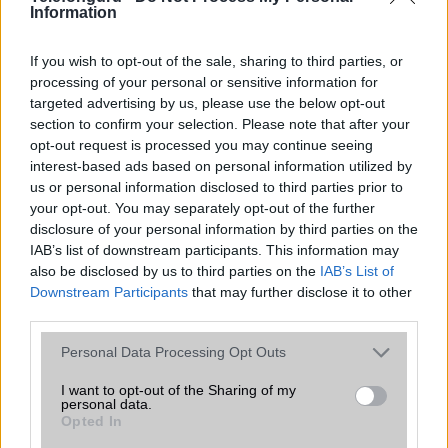
Information
A legjobb telefonok játékhoz
If you wish to opt-out of the sale, sharing to third parties, or
2022.11.04
processing of your personal or sensitive information for
targeted advertising by us, please use the below opt-out
Ha szeretünk telefonon, utazás vagy éppen várakozás
section to confirm your selection. Please note that after your
közben játszani, akkor mindenképpen egy játékokra
opt-out request is processed you may continue seeing
megfelelően optimalizált készülékre van szükségünk.
interest-based ads based on personal information utilized by
us or personal information disclosed to third parties prior to
your opt-out. You may separately opt-out of the further
A tíz legjobb okostelefon 5 col alatt
disclosure of your personal information by third parties on the
2015.02.10
| Phone Arena
IAB’s list of downstream participants. This information may
also be disclosed by us to third parties on the
IAB’s List of
Downstream Participants
that may further disclose it to other
Sokan nem rajonganak az évek óta egyre inkább növekvõ
third parties.
kijelzõkért és szeretnének 5 col alatt maradni, hogy még
egyszerûen kezelhetõ legyen egy kézzel a mobil és akár a
Please note that this website/app uses one or more Google
Personal Data Processing Opt Outs
zsebbe is gond nélkül beférjen.
services and may gather and store information including but
not limited to your visit or usage behaviour. You may click to
I want to opt-out of the Sharing of my
Új tarifacsomagok a Vodafone-nál
personal data.
grant or deny consent to Google and its third-party tags to
Opted In
2017.06.08
| Vodafone
use your data for below specified purposes in below Google