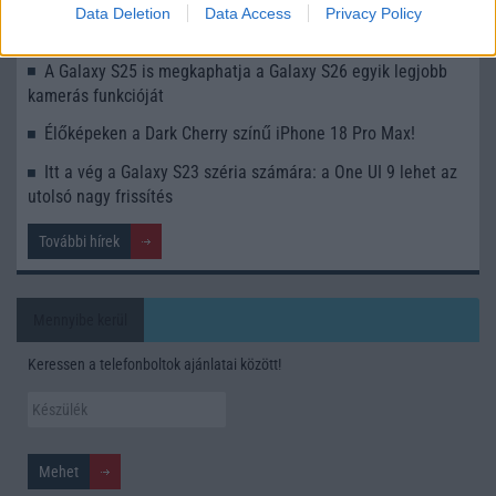
Data Deletion
Data Access
Privacy Policy
Nem biztos, hogy érdemes kivárni az iPhone 18 Prot
A Galaxy S25 is megkaphatja a Galaxy S26 egyik legjobb
kamerás funkcióját
Élőképeken a Dark Cherry színű iPhone 18 Pro Max!
Itt a vég a Galaxy S23 széria számára: a One UI 9 lehet az
utolsó nagy frissítés
További hírek
Mennyibe kerül
Keressen a telefonboltok ajánlatai között!