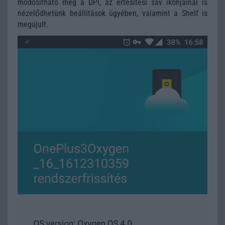
módosítható még a DPI, az értesítési sáv ikonjainál is
nézelődhetünk beállítások ügyében, valamint a Shelf is
megújult.