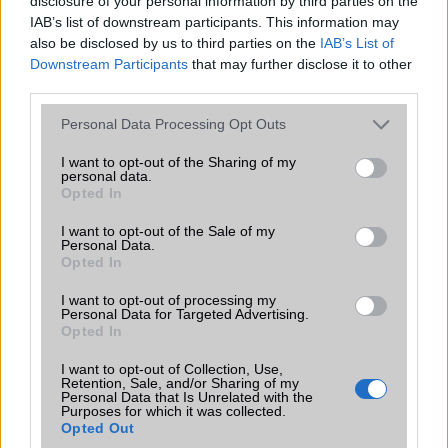
disclosure of your personal information by third parties on the
IAB’s list of downstream participants. This information may
also be disclosed by us to third parties on the
IAB’s List of
Downstream Participants
that may further disclose it to other
third parties.
Please note that this website/app uses one or more Google
Personal Data Processing Opt Outs
services and may gather and store information including but
not limited to your visit or usage behaviour. You may click to
I want to opt-out of the Sharing of my
personal data.
grant or deny consent to Google and its third-party tags to
Opted In
use your data for below specified purposes in below Google
consent section.
I want to opt-out of the Sale of my
Personal Data.
Opted In
I want to opt-out of processing my
Personal Data for Targeted Advertising.
Opted In
I want to opt-out of Collection, Use,
Retention, Sale, and/or Sharing of my
Personal Data that Is Unrelated with the
Purposes for which it was collected.
Opted Out