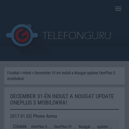
Toggle
naviga
Főoldal
>
Hírek
>
December 31-én indult a Nougat update OnePlus 3
mobilokra!
DECEMBER 31-ÉN INDULT A NOUGAT UPDATE
ONEPLUS 3 MOBILOKRA!
2017.01.02| Phone Arena
Címkék:
,
,
,
,
OnePlus 3
OnePlus 3T
Nougat
update