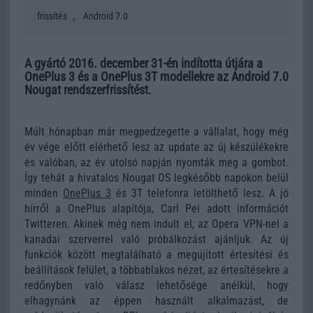
,
frissítés
Android 7.0
A gyártó 2016. december 31-én indította útjára a
OnePlus 3 és a OnePlus 3T modellekre az Android 7.0
Nougat rendszerfrissítést.
Múlt hónapban már megpedzegette a vállalat, hogy még
év vége előtt elérhető lesz az update az új készülékekre
és valóban, az év utolsó napján nyomták meg a gombot.
Így tehát a hivatalos Nougat OS legkésőbb napokon belül
minden
OnePlus 3
és 3T telefonra letölthető lesz. A jó
hírről a OnePlus alapítója, Carl Pei adott információt
Twitteren. Akinek még nem indult el, az Opera VPN-nel a
kanadai szerverrel való próbálkozást ajánljuk. Az új
funkciók között megtalálható a megújított értesítési és
beállítások felület, a többablakos nézet, az értesítésekre a
redőnyben való válasz lehetősége anélkül, hogy
elhagynánk az éppen használt alkalmazást, de