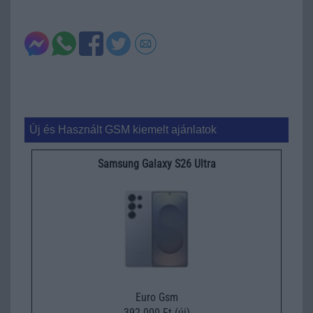
Új és Használt GSM kiemelt ajánlatok
Samsung Galaxy S26 Ultra
Euro Gsm
392.000 Ft (új)