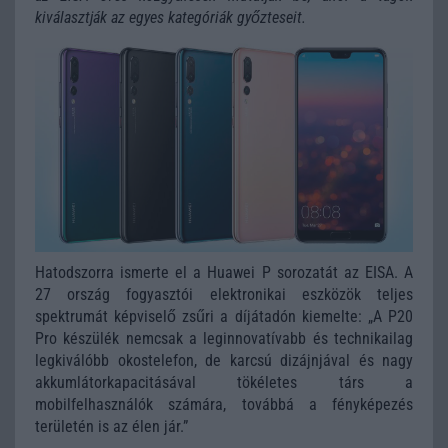
kiválasztják az egyes kategóriák győzteseit
.
Hatodszorra ismerte el a Huawei P sorozatát az EISA. A
27 ország fogyasztói elektronikai eszközök teljes
spektrumát képviselő zsűri a díjátadón kiemelte: „A P20
Pro készülék nemcsak a leginnovatívabb és technikailag
legkiválóbb okostelefon, de karcsú dizájnjával és nagy
akkumlátorkapacitásával tökéletes társ a
mobilfelhasználók számára, továbbá a fényképezés
területén is az élen jár.”