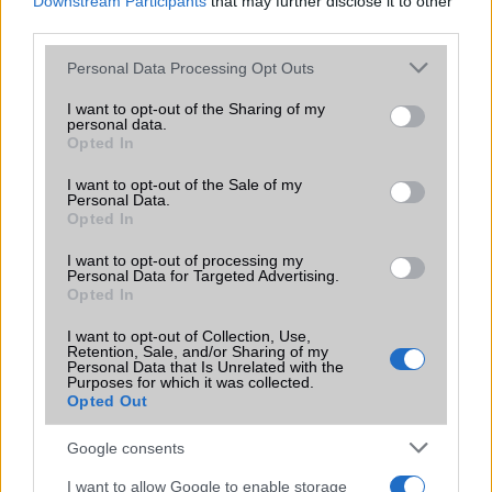
Downstream Participants
that may further disclose it to other
Nyereményjátékot indít a Telekom.
third parties.
Please note that this website/app uses one or more Google
Personal Data Processing Opt Outs
services and may gather and store information including but
not limited to your visit or usage behaviour. You may click to
I want to opt-out of the Sharing of my
Vegyél Huawei csúcsmobilt!
personal data.
grant or deny consent to Google and its third-party tags to
Opted In
2019.12.11
| (x)
use your data for below specified purposes in below Google
consent section.
I want to opt-out of the Sale of my
Personal Data.
Miért ne választanánk karácsonyra egyet a kínai gyártó
Opted In
zászlóshajói közül?
I want to opt-out of processing my
Personal Data for Targeted Advertising.
Opted In
Átverhető a Mate 20 Pro
I want to opt-out of Collection, Use,
2018.10.24
| Android Pit
Retention, Sale, and/or Sharing of my
Personal Data that Is Unrelated with the
Purposes for which it was collected.
Opted Out
A legújabb csúcsmobil arcfelismerője simán átverhető.
Google consents
I want to allow Google to enable storage