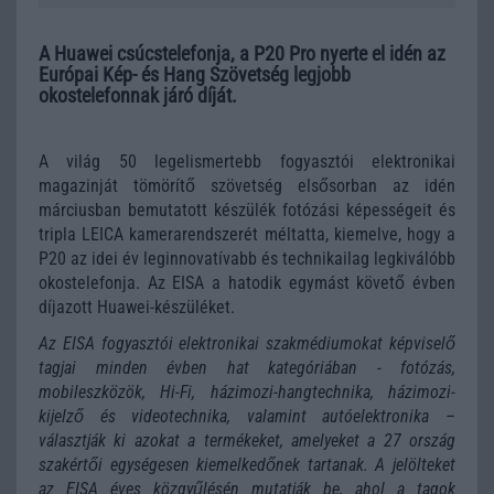
A Huawei csúcstelefonja, a P20 Pro nyerte el idén az
Európai Kép- és Hang Szövetség legjobb
okostelefonnak járó díját.
A világ 50 legelismertebb fogyasztói elektronikai
magazinját tömörítő szövetség elsősorban az idén
márciusban bemutatott készülék fotózási képességeit és
tripla LEICA kamerarendszerét méltatta, kiemelve, hogy a
P20 az idei év leginnovatívabb és technikailag legkiválóbb
okostelefonja. Az EISA a hatodik egymást követő évben
díjazott Huawei-készüléket.
Az EISA fogyasztói elektronikai szakmédiumokat képviselő
tagjai minden évben hat kategóriában - fotózás,
mobileszközök, Hi-Fi, házimozi-hangtechnika, házimozi-
kijelző és videotechnika, valamint autóelektronika –
választják ki azokat a termékeket, amelyeket a 27 ország
szakértői egységesen kiemelkedőnek tartanak. A jelölteket
az EISA éves közgyűlésén mutatják be, ahol a tagok