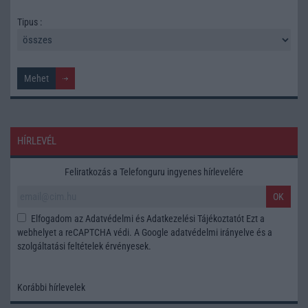
Tipus :
HÍRLEVÉL
Feliratkozás a Telefonguru ingyenes hírlevelére
OK
Elfogadom az
Adatvédelmi és Adatkezelési Tájékoztatót
Ezt a
webhelyet a reCAPTCHA védi. A Google
adatvédelmi irányelve
és a
szolgáltatási feltételek
érvényesek.
Korábbi hírlevelek