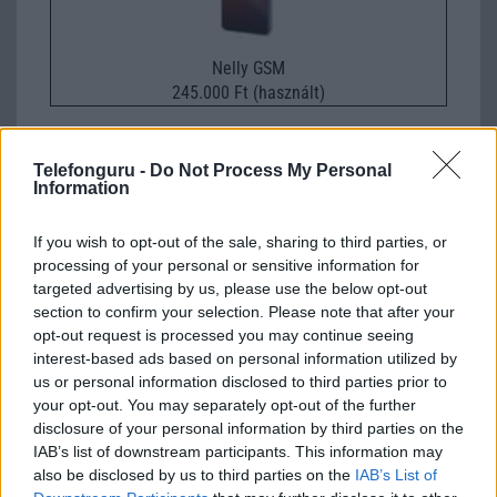
Nelly GSM
245.000 Ft (használt)
Telefonguru -
Do Not Process My Personal
Information
Mindent visz kamerában a Huawei P30
Pro
If you wish to opt-out of the sale, sharing to third parties, or
processing of your personal or sensitive information for
2019.03.27
| GSM Arena
targeted advertising by us, please use the below opt-out
Megjelent a Huawei P30 és a P30 Pro, természetesen már
section to confirm your selection. Please note that after your
most tesztek tömkelegét olvashatjuk róluk.
opt-out request is processed you may continue seeing
interest-based ads based on personal information utilized by
us or personal information disclosed to third parties prior to
your opt-out. You may separately opt-out of the further
Kezdd appal a napot és nyerj!
disclosure of your personal information by third parties on the
2018.12.07
| Telekom
IAB’s list of downstream participants. This information may
also be disclosed by us to third parties on the
IAB’s List of