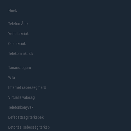
Hirek
Telefon Árak
Yettel akciók
One akciók
Telekom akciók
Tanácsdóguru
Wiki
Internet sebességmérő
Virtuális valóság
Telefonkönyvek
Lefedettségi térképek
Letöltési sebesség térkép