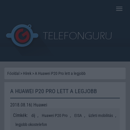
Toggle
naviga
Főoldal
>
Hírek
>
A Huawei P20 Pro lett a legjobb
A HUAWEI P20 PRO LETT A LEGJOBB
2018.08.16| Huawei
Címkék:
,
,
,
,
díj
Huawei P20 Pro
EISA
üzleti mobilitás
legjobb okostelefon