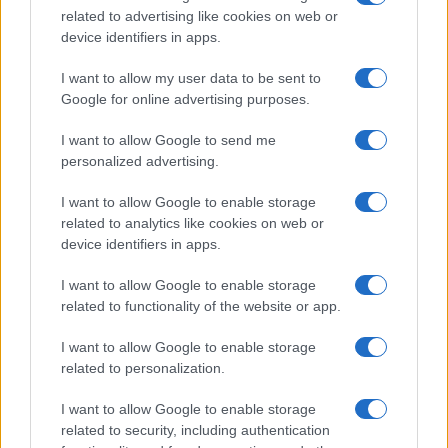
related to advertising like cookies on web or
device identifiers in apps.
I want to allow my user data to be sent to
KAPCSOLÓDÓ HÍREK
Google for online advertising purposes.
I want to allow Google to send me
A legjobb okostelefon kategória nyertese lett a P20 Pro
personalized advertising.
EISA díjat nyert a Honor 10 is
I want to allow Google to enable storage
Tízmilliós rekord a Huaweinél
related to analytics like cookies on web or
device identifiers in apps.
DxOMark díjat kaptak a Samsung Galaxy S10+ kamerái
A P30 Pro vitte az idei fotós Oscart
I want to allow Google to enable storage
related to functionality of the website or app.
A P30 Pro lett a legjobb kamerás okostelefon
I want to allow Google to enable storage
Ezek a legjobb Apple alkalmazások 2019-ben
related to personalization.
18 díjat kapott a Honor Magic5 szériája
I want to allow Google to enable storage
További hírek
related to security, including authentication