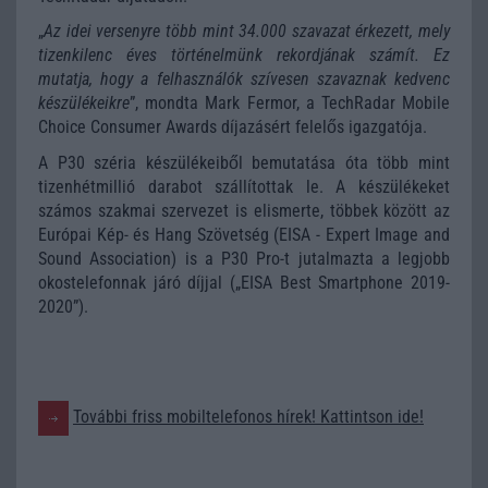
„
Az idei versenyre több mint 34.000 szavazat érkezett, mely
tizenkilenc éves történelmünk rekordjának számít. Ez
mutatja, hogy a felhasználók szívesen szavaznak kedvenc
készülékeikre
”, mondta Mark Fermor, a TechRadar Mobile
Choice Consumer Awards díjazásért felelős igazgatója.
A P30 széria készülékeiből bemutatása óta több mint
tizenhétmillió darabot szállítottak le. A készülékeket
számos szakmai szervezet is elismerte, többek között az
Európai Kép- és Hang Szövetség (EISA - Expert Image and
Sound Association) is a P30 Pro-t jutalmazta a legjobb
okostelefonnak járó díjjal („EISA Best Smartphone 2019-
2020”).
További friss mobiltelefonos hírek! Kattintson ide!