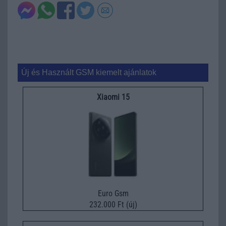
Új és Használt GSM kiemelt ajánlatok
Xiaomi 15
Euro Gsm
232.000 Ft (új)