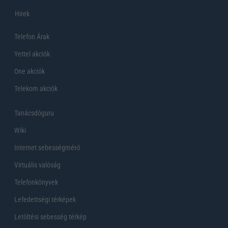
Hirek
Telefon Árak
Yettel akciók
One akciók
Telekom akciók
Tanácsdóguru
Wiki
Internet sebességmérő
Virtuális valóság
Telefonkönyvek
Lefedettségi térképek
Letöltési sebesség térkép