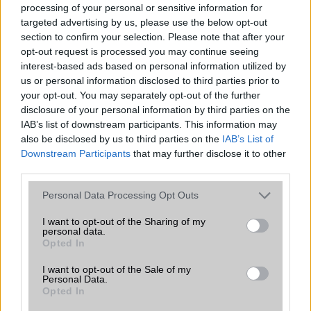
A szeptemberi eseményen az iPhone 18 Pro modellek
processing of your personal or sensitive information for
mellett a régóta pletykált hajlítható iPhone Ultra is
targeted advertising by us, please use the below opt-out
bemutatkozhat, miközben az áremelésekről szóló
section to confirm your selection. Please note that after your
találgatások továbbra is beárnyékolják a rajtot.
opt-out request is processed you may continue seeing
interest-based ads based on personal information utilized by
Az Android rejtett automatizmusai: hat
us or personal information disclosed to third parties prior to
funkció, amely észrevétlenül könnyíti
your opt-out. You may separately opt-out of the further
meg a mindennapokat
disclosure of your personal information by third parties on the
2026.06.14
| Android Police
IAB’s list of downstream participants. This information may
Sok felhasználó külön alkalmazásokra esküszik, pedig az
also be disclosed by us to third parties on the
IAB’s List of
Android már évek óta olyan intelligens funkciókat kínál,
Downstream Participants
that may further disclose it to other
amelyek maguktól dolgoznak a háttérben.
third parties.
Please note that this website/app uses one or more Google
Personal Data Processing Opt Outs
Ez a rejtett Samsung funkció teljesen
services and may gather and store information including but
megváltoztatja a mobilhasználatot –
not limited to your visit or usage behaviour. You may click to
I want to opt-out of the Sharing of my
sokan mégsem tudnak róla
personal data.
grant or deny consent to Google and its third-party tags to
Opted In
2026.07.12
| Android Central
use your data for below specified purposes in below Google
Az Edge Panel az egyik leghasznosabb funkció, amely
consent section.
I want to opt-out of the Sale of my
jelentősen felgyorsítja a mindennapi használatot,
Personal Data.
miközben a Pixel telefonokból továbbra is hiányzik.
Opted In