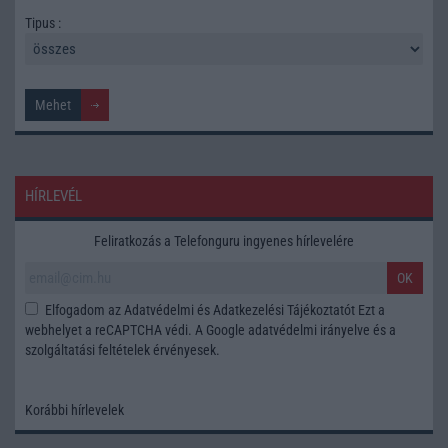
Tipus :
HÍRLEVÉL
Feliratkozás a Telefonguru ingyenes hírlevelére
OK
Elfogadom az
Adatvédelmi és Adatkezelési Tájékoztatót
Ezt a
webhelyet a reCAPTCHA védi. A Google
adatvédelmi irányelve
és a
szolgáltatási feltételek
érvényesek.
Korábbi hírlevelek