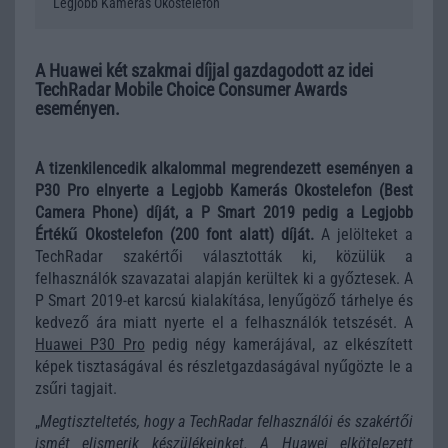
Legjobb Kamerás Okostelefon
A Huawei két szakmai díjjal gazdagodott az idei
TechRadar Mobile Choice Consumer Awards
eseményen.
A tizenkilencedik alkalommal megrendezett eseményen a
P30 Pro elnyerte a Legjobb Kamerás Okostelefon (Best
Camera Phone) díját, a P Smart 2019 pedig a Legjobb
Értékű Okostelefon (200 font alatt) díját.
A jelölteket a
TechRadar szakértői választották ki, közülük a
felhasználók szavazatai alapján kerültek ki a győztesek. A
P Smart 2019-et karcsú kialakítása, lenyűgöző tárhelye és
kedvező ára miatt nyerte el a felhasználók tetszését. A
Huawei P30 Pro
pedig négy kamerájával, az elkészített
képek tisztaságával és részletgazdaságával nyűgözte le a
zsűri tagjait.
„
Megtiszteltetés, hogy a TechRadar felhasználói és szakértői
ismét elismerik készülékeinket. A Huawei elkötelezett