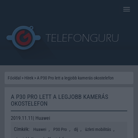
Toggle
naviga
Főoldal
>
Hírek
>
A P30 Pro lett a legjobb kamerás okostelefon
A P30 PRO LETT A LEGJOBB KAMERÁS
OKOSTELEFON
2019.11.11| Huawei
Címkék:
,
,
,
,
Huawei
P30 Pro
díj
üzleti mobilitás