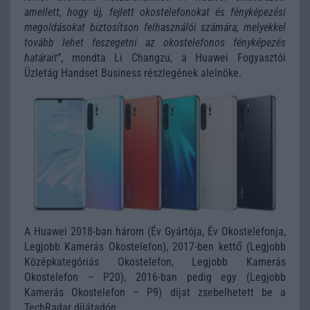
amellett, hogy új, fejlett okostelefonokat és fényképezési
megoldásokat biztosítson felhasználói számára, melyekkel
tovább lehet feszegetni az okostelefonos fényképezés
határait
”, mondta Li Changzu, a Huawei Fogyasztói
Üzletág Handset Business részlegének alelnöke.
A Huawei 2018-ban három (Év Gyártója, Év Okostelefonja,
Legjobb Kamerás Okostelefon), 2017-ben kettő (Legjobb
Középkategóriás Okostelefon, Legjobb Kamerás
Okostelefon – P20), 2016-ban pedig egy (Legjobb
Kamerás Okostelefon – P9) díjat zsebelhetett be a
TechRadar díjátadón.