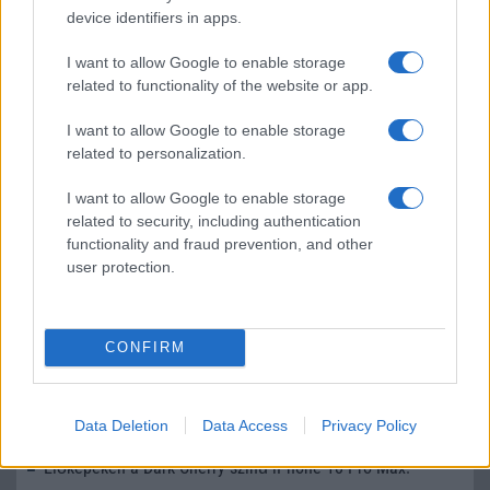
device identifiers in apps.
I want to allow Google to enable storage
LEGOLVASOTTABBAK
related to functionality of the website or app.
Számos népszerű Samsung Galaxy készülék kimarad a One
I want to allow Google to enable storage
UI 9 frissítésből – itt a lista az érintett modellekről
related to personalization.
iPhone 18 bemutató dátum - ekkor rántja le a leplet az
I want to allow Google to enable storage
Apple az új csúcsmobilokról
related to security, including authentication
Az Android rejtett automatizmusai: hat funkció, amely
functionality and fraud prevention, and other
észrevétlenül könnyíti meg a mindennapokat
user protection.
Ez a rejtett Samsung funkció teljesen megváltoztatja a
mobilhasználatot – sokan mégsem tudnak róla
CONFIRM
Nem biztos, hogy érdemes kivárni az iPhone 18 Prot
A Galaxy S25 is megkaphatja a Galaxy S26 egyik legjobb
Data Deletion
Data Access
Privacy Policy
kamerás funkcióját
Élőképeken a Dark Cherry színű iPhone 18 Pro Max!