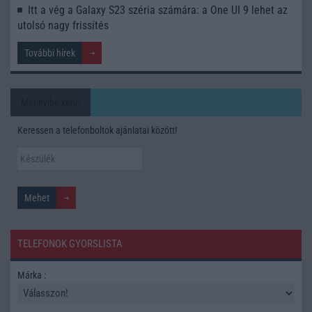
Itt a vég a Galaxy S23 széria számára: a One UI 9 lehet az
utolsó nagy frissítés
További hírek
Mennyibe kerül
Keressen a telefonboltok ajánlatai között!
TELEFONOK GYORSLISTA
Márka :