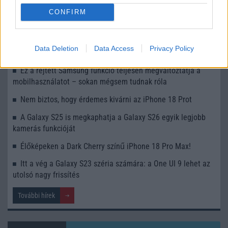
iPhone 18 bemutató dátum - ekkor rántja le a leplet az
CONFIRM
Apple az új csúcsmobilokról
Az Android rejtett automatizmusai: hat funkció, amely
Data Deletion
Data Access
Privacy Policy
észrevétlenül könnyíti meg a mindennapokat
Ez a rejtett Samsung funkció teljesen megváltoztatja a
mobilhasználatot – sokan mégsem tudnak róla
Nem biztos, hogy érdemes kivárni az iPhone 18 Prot
A Galaxy S25 is megkaphatja a Galaxy S26 egyik legjobb
kamerás funkcióját
Élőképeken a Dark Cherry színű iPhone 18 Pro Max!
Itt a vég a Galaxy S23 széria számára: a One UI 9 lehet az
utolsó nagy frissítés
További hírek