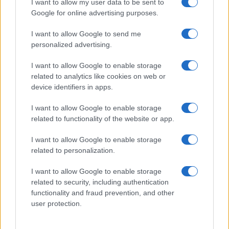
I want to allow my user data to be sent to
Google for online advertising purposes.
Zöldül a Huawei a Mate 40 Pro-val
15 milliárdért kelt el a Honor
I want to allow Google to send me
personalized advertising.
Kész! A Huawei eladta a Honort
I want to allow Google to enable storage
Nyerj a Huawei megújult oldalán!
related to analytics like cookies on web or
Akciózik a Huawei minden hó végén
device identifiers in apps.
Megújult a Huawei alkalmazásboltja, az AppGallery
I want to allow Google to enable storage
related to functionality of the website or app.
Már a Huawei okosórái is kompatibilisek a Strava appal
I want to allow Google to enable storage
További hírek
related to personalization.
I want to allow Google to enable storage
related to security, including authentication
LEGOLVASOTTABBAK
functionality and fraud prevention, and other
user protection.
Számos népszerű Samsung Galaxy készülék kimarad a One
UI 9 frissítésből – itt a lista az érintett modellekről