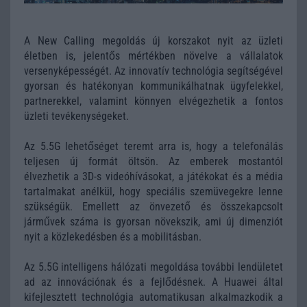
A New Calling megoldás új korszakot nyit az üzleti
életben is, jelentős mértékben növelve a vállalatok
versenyképességét. Az innovatív technológia segítségével
gyorsan és hatékonyan kommunikálhatnak ügyfelekkel,
partnerekkel, valamint könnyen elvégezhetik a fontos
üzleti tevékenységeket.
Az 5.5G lehetőséget teremt arra is, hogy a telefonálás
teljesen új formát öltsön. Az emberek mostantól
élvezhetik a 3D-s videóhívásokat, a játékokat és a média
tartalmakat anélkül, hogy speciális szemüvegekre lenne
szükségük. Emellett az önvezető és összekapcsolt
járművek száma is gyorsan növekszik, ami új dimenziót
nyit a közlekedésben és a mobilitásban.
Az 5.5G intelligens hálózati megoldása további lendületet
ad az innovációnak és a fejlődésnek. A Huawei által
kifejlesztett technológia automatikusan alkalmazkodik a