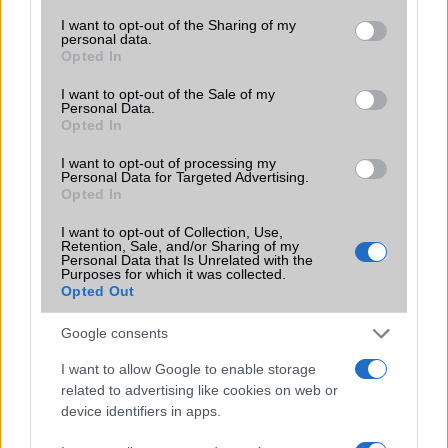
services and may gather and store information including but
2026.06.14
| Android Police
not limited to your visit or usage behaviour. You may click to
I want to opt-out of the Sharing of my
Sok felhasználó külön alkalmazásokra esküszik, pedig az
personal data.
grant or deny consent to Google and its third-party tags to
Android már évek óta olyan intelligens funkciókat kínál,
Opted In
use your data for below specified purposes in below Google
amelyek maguktól dolgoznak a háttérben.
consent section.
I want to opt-out of the Sale of my
Personal Data.
Ez a rejtett Samsung funkció teljesen
Opted In
megváltoztatja a mobilhasználatot –
sokan mégsem tudnak róla
I want to opt-out of processing my
Personal Data for Targeted Advertising.
2026.07.12
| Android Central
Opted In
Az Edge Panel az egyik leghasznosabb funkció, amely
jelentősen felgyorsítja a mindennapi használatot,
I want to opt-out of Collection, Use,
Retention, Sale, and/or Sharing of my
miközben a Pixel telefonokból továbbra is hiányzik.
Personal Data that Is Unrelated with the
Purposes for which it was collected.
Opted Out
Google consents
I want to allow Google to enable storage
KAPCSOLÓDÓ HÍREK
related to advertising like cookies on web or
device identifiers in apps.
Huawei: a jövő telefonja mesterséges intelligenciával fog
működni