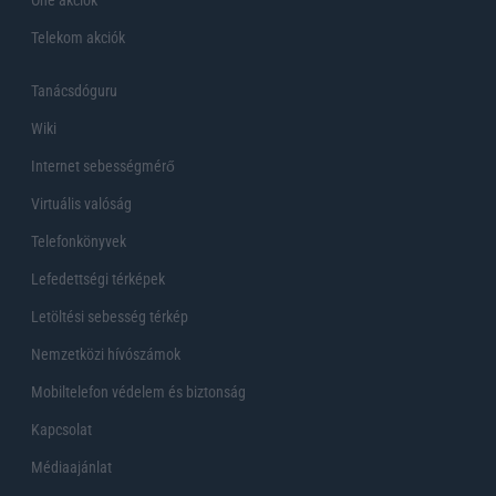
One akciók
Telekom akciók
Tanácsdóguru
Wiki
Internet sebességmérő
Virtuális valóság
Telefonkönyvek
Lefedettségi térképek
Letöltési sebesség térkép
Nemzetközi hívószámok
Mobiltelefon védelem és biztonság
Kapcsolat
Médiaajánlat