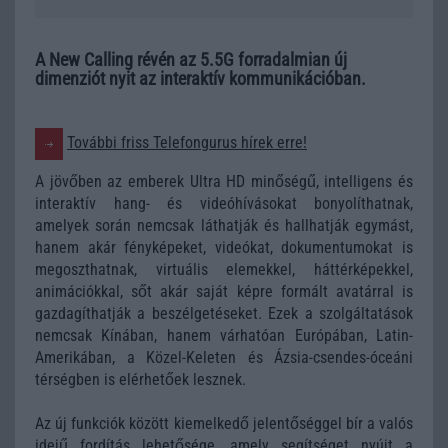
A New Calling révén az 5.5G forradalmian új
dimenziót nyit az interaktív kommunikációban.
További friss Telefongurus hírek erre!
A jövőben az emberek Ultra HD minőségű, intelligens és
interaktív hang- és videóhívásokat bonyolíthatnak,
amelyek során nemcsak láthatják és hallhatják egymást,
hanem akár fényképeket, videókat, dokumentumokat is
megoszthatnak, virtuális elemekkel, háttérképekkel,
animációkkal, sőt akár saját képre formált avatárral is
gazdagíthatják a beszélgetéseket. Ezek a szolgáltatások
nemcsak Kínában, hanem várhatóan Európában, Latin-
Amerikában, a Közel-Keleten és Ázsia-csendes-óceáni
térségben is elérhetőek lesznek.
Az új funkciók között kiemelkedő jelentőséggel bír a valós
idejű fordítás lehetősége, amely segítséget nyújt a