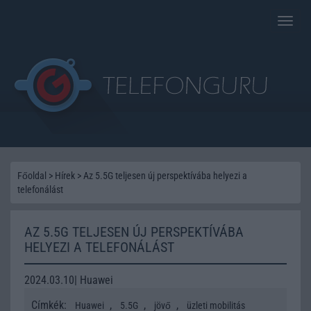
Toggle
naviga
Főoldal
>
Hírek
>
Az 5.5G teljesen új perspektívába helyezi a
telefonálást
AZ 5.5G TELJESEN ÚJ PERSPEKTÍVÁBA
HELYEZI A TELEFONÁLÁST
2024.03.10| Huawei
Címkék:
,
,
,
Huawei
5.5G
jövő
üzleti mobilitás