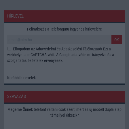
HÍRLEVÉL
Feliratkozás a Telefonguru ingyenes hírlevelére
OK
Elfogadom az
Adatvédelmi és Adatkezelési Tájékoztatót
Ezt a
webhelyet a reCAPTCHA védi. A Google
adatvédelmi irányelve
és a
szolgáltatási feltételek
érvényesek.
Korábbi hírlevelek
SZAVAZÁS
Megérné Önnek telefont váltani csak azért, mert az új modell dupla alap
tárhellyel érkezik?