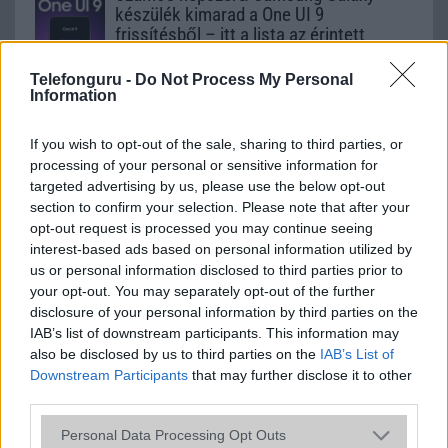
készülék kimarad a One UI 9
frissítésből – itt a lista az érintett
modellekről
Telefonguru -
Do Not Process My Personal
2026.06.30
| Phone Arena
Information
A One UI 9 érkezése új mesterséges intelligencia-
funkciókat és továbbfejlesztett kezelőfelületet hoz,
azonban több korábbi csúcskategóriás és középkategóriás
If you wish to opt-out of the sale, sharing to third parties, or
Galaxy készülék számára ez lesz az út vége.
processing of your personal or sensitive information for
targeted advertising by us, please use the below opt-out
iPhone 18 bemutató dátum - ekkor
section to confirm your selection. Please note that after your
rántja le a leplet az Apple az új
opt-out request is processed you may continue seeing
csúcsmobilokról
interest-based ads based on personal information utilized by
2026.06.29
| Phone Arena
us or personal information disclosed to third parties prior to
A szeptemberi eseményen az iPhone 18 Pro modellek
your opt-out. You may separately opt-out of the further
mellett a régóta pletykált hajlítható iPhone Ultra is
disclosure of your personal information by third parties on the
bemutatkozhat, miközben az áremelésekről szóló
IAB’s list of downstream participants. This information may
találgatások továbbra is beárnyékolják a rajtot.
also be disclosed by us to third parties on the
IAB’s List of
Downstream Participants
that may further disclose it to other
Az Android rejtett automatizmusai: hat
third parties.
funkció, amely észrevétlenül könnyíti
meg a mindennapokat
Please note that this website/app uses one or more Google
Personal Data Processing Opt Outs