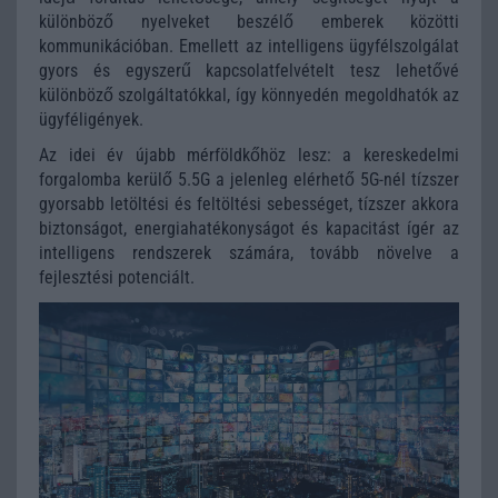
különböző nyelveket beszélő emberek közötti
kommunikációban. Emellett az intelligens ügyfélszolgálat
gyors és egyszerű kapcsolatfelvételt tesz lehetővé
különböző szolgáltatókkal, így könnyedén megoldhatók az
ügyféligények.
Az idei év újabb mérföldkőhöz lesz
: a kereskedelmi
forgalomba kerülő
5.5G a jelenleg elérhető 5G-nél tízszer
gyorsabb letöltési és feltöltési sebességet, tízszer akkora
biztonságot, energiahatékonyságot és kapacitást ígér az
intelligens rendszerek számára, tovább növelve a
fejlesztési potenciált
.