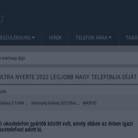
KÉSZÜLÉKGURU
HÍREK
TELEFON ÁRAK
TANÁ
telefonja díját
ULTRA NYERTE 2022 LEGJOBB NAGY TELEFONJA DÍJÁT
ile
,
,
alaxy Z Fold4
Samsung Galaxy S22 Ultra
MKBHD
 okostelefon gyártók között volt, amely ebben az évben igazi
ostelefont adott ki.