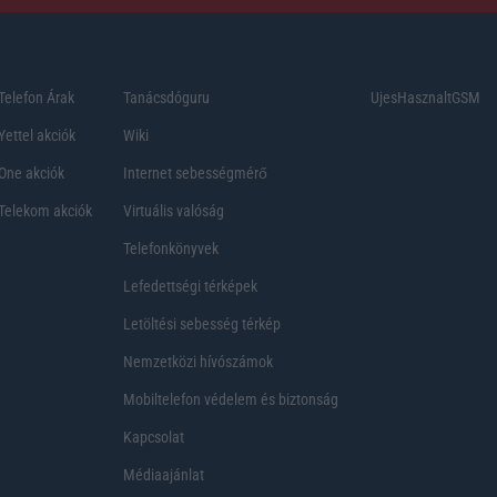
Telefon Árak
Tanácsdóguru
UjesHasznaltGSM
Yettel akciók
Wiki
One akciók
Internet sebességmérő
Telekom akciók
Virtuális valóság
Telefonkönyvek
Lefedettségi térképek
Letöltési sebesség térkép
Nemzetközi hívószámok
Mobiltelefon védelem és biztonság
Kapcsolat
Médiaajánlat