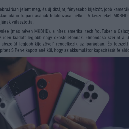
ebruárban jelent meg, és új dizájnt, fényesebb kijelzőt, jobb kamerá
kkumulátor kapacitásának feláldozása nélkül. A készüléket MKBHD
jának választotta.
nlee (más néven MKBHD), a híres amerikai tech YouTuber a Galax
az idén kiadott legjobb nagy okostelefonnak. Elmondása szerint a G
 abszolút legjobb kijelzővel” rendelkezik az iparágban. És tetszett
ített S Pen-t kapott anélkül, hogy az akkumulátor kapacitását feláld