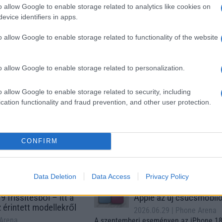
o allow Google to enable storage related to analytics like cookies on
xy A56
Samsung Galaxy S26
Samsung Galaxy S26 Ultr
evice identifiers in apps.
o allow Google to enable storage related to functionality of the website
o allow Google to enable storage related to personalization.
o allow Google to enable storage related to security, including
cation functionality and fraud prevention, and other user protection.
m
Euro Gsm
Nelly GSM
(új)
267.000 Ft (új)
350.000 Ft (új)
CONFIRM
s népszerű Samsung
iPhone 18 bemutató dát
Data Deletion
Data Access
Privacy Policy
 készülék kimarad a
ekkor rántja le a leplet 
9 frissítésből – itt a
Apple az új csúcsmobil
z érintett modellekről
2026.06.29
| Phone Arena
 Arena
A szeptemberi eseményen az iPhone 18