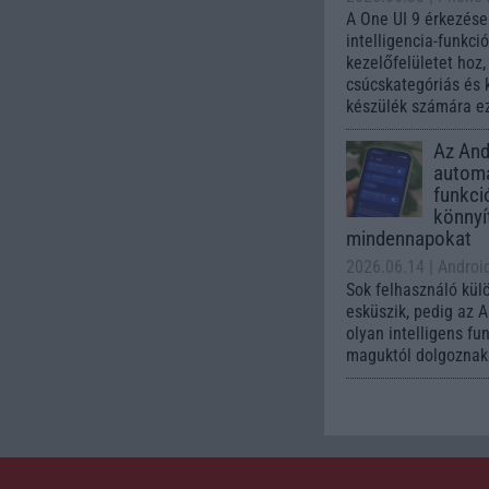
A One UI 9 érkezése
intelligencia-funkci
kezelőfelületet hoz
csúcskategóriás és 
készülék számára ez
Az Andr
automa
funkci
könnyí
mindennapokat
2026.06.14
| Androi
Sok felhasználó kül
esküszik, pedig az 
olyan intelligens fu
maguktól dolgoznak 