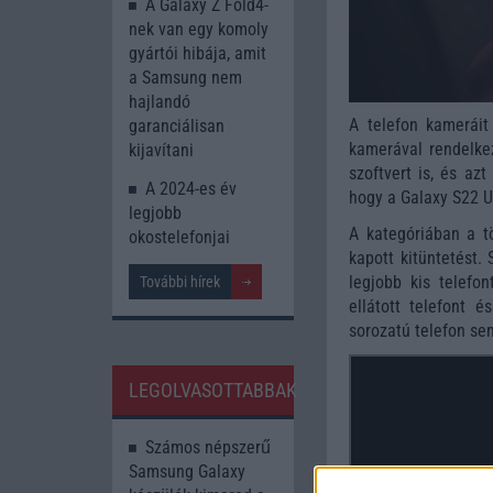
A Galaxy Z Fold4-
nek van egy komoly
gyártói hibája, amit
a Samsung nem
hajlandó
A telefon kameráit
garanciálisan
kamerával rendelkez
kijavítani
szoftvert is, és az
A 2024-es év
hogy a Galaxy S22 U
legjobb
A kategóriában a 
okostelefonjai
kapott kitüntetést.
legjobb kis telefon
További hírek
ellátott telefont 
sorozatú telefon sem
LEGOLVASOTTABBAK
Számos népszerű
Samsung Galaxy