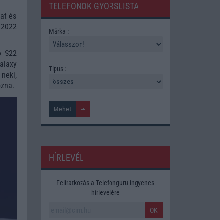
TELEFONOK GYORSLISTA
kat és
 2022
Márka :
y S22
alaxy
Tipus :
 neki,
ozná.
HÍRLEVÉL
Feliratkozás a Telefonguru ingyenes
hírlevelére
OK