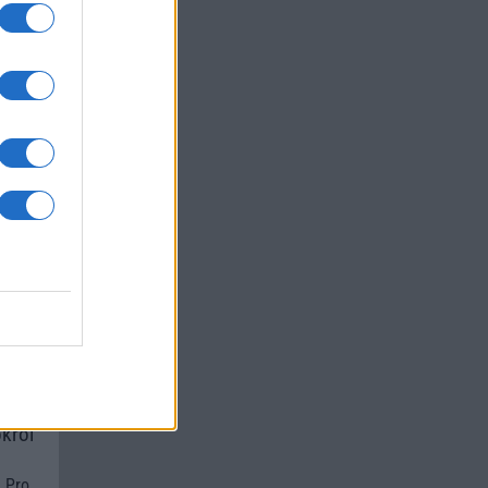
a
um -
az
okról
 Pro