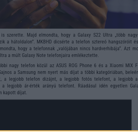
 is szerette. Majd elmondta, hogy a Galaxy S22 Ultra „több nagy
ik a hátoldalon”. MKBHD dicsérte a telefon sztereó hangszóróit és
t mondta, hogy a telefonnak „valójában nincs hardverhibája”. Azt mo
ltra a múlt Galaxy Note telefonjaira emlékeztette.
többi nagy telefon közül az ASUS ROG Phone 6 és a Xiaomi MIX F
 Sajnos a Samsung nem nyert más díjat a többi kategóriában, beleér
t, a legjobb telefon dizájnt, a legjobb fotós telefont, a legjobb a
és a legjobb ár-érték arányú telefont. Ráadásul idén egyetlen Gal
 kapott díjat.