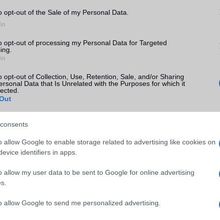
megérő telefon –
Google Pixel 7
o opt-out of the Sale of my Personal Data.
In
ábbfejlesztett telefon –
Google Pixel
7
to opt-out of processing my Personal Data for Targeted
ing.
In
a Telefonguru legfrissebb híreiért!
o opt-out of Collection, Use, Retention, Sale, and/or Sharing
ó linkek:
ersonal Data that Is Unrelated with the Purposes for which it
lected.
Out
consents
o allow Google to enable storage related to advertising like cookies on
evice identifiers in apps.
o allow my user data to be sent to Google for online advertising
s.
to allow Google to send me personalized advertising.
SM kiemelt ajánlatok