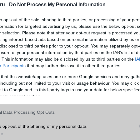
ru -
Do Not Process My Personal Information
to opt-out of the sale, sharing to third parties, or processing of your per
formation for targeted advertising by us, please use the below opt-out s
r selection. Please note that after your opt-out request is processed y
eing interest-based ads based on personal information utilized by us or
disclosed to third parties prior to your opt-out. You may separately opt-
losure of your personal information by third parties on the IAB’s list of
. This information may also be disclosed by us to third parties on the
IA
Participants
that may further disclose it to other third parties.
elefonok listája, amelyek elnyerték MKBHD 2022-es év telefonja díját.
 that this website/app uses one or more Google services and may gath
y telefon – Samsung Galaxy S22 Ultra
including but not limited to your visit or usage behaviour. You may click 
 telefon – ASUS Zenphone 9
 to Google and its third-party tags to use your data for below specifi
ogle consent section.
merarendszer –
Apple iPhone 14 Pro
umulátoros telefon – ASUS ROG Phone 6
l Data Processing Opt Outs
zésű telefon – Nothing Phone 1
o opt-out of the Sharing of my personal data.
ték arányú telefon –
Google Pixel 7
In
ása –
OnePlus 10T