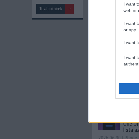
I want t
További hírek
Samsung Gala
web or d
I want t
or app.
I want t
I want t
authenti
Euro Gs
112.000 Ft 
Számo
Galaxy
One UI 
lista a
2026.06.30
| Phone