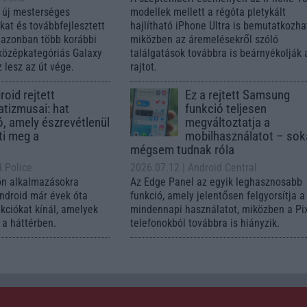
 új mesterséges
modellek mellett a régóta pletykált
ókat és továbbfejlesztett
hajlítható iPhone Ultra is bemutatkozha
, azonban több korábbi
miközben az áremelésekről szóló
középkategóriás Galaxy
találgatások továbbra is beárnyékolják 
 lesz az út vége.
rajtot.
oid rejtett
Ez a rejtett Samsung
tizmusai: hat
funkció teljesen
ó, amely észrevétlenül
megváltoztatja a
ti meg a
mobilhasználatot – so
mégsem tudnak róla
d Police
2026.07.12
| Android Central
ön alkalmazásokra
Az Edge Panel az egyik leghasznosabb
Android már évek óta
funkció, amely jelentősen felgyorsítja a
nkciókat kínál, amelyek
mindennapi használatot, miközben a Pi
a háttérben.
telefonokból továbbra is hiányzik.