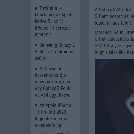
Továbbra is
A Galaxy S22 Ultra f
kitartanak az Apple
S Pent hozott az a
kedvelők az új
legjobb nagy telefon
iPhone 14 sorozat
Marques Keith Brow
mellett?
Ultrát választotta 
Samsung Galaxy Z
S22 Ultra „az egyik
Fold4: az androidos
hogy a készülék beép
csúcs
A Huawei új
összehajthatója
annyiba kerül, mint
egy Galaxy Z Fold4
és A54 együttvéve
Az Apple iPhone
15 Pro lett 2023
legjobb kamerás
okostelefonja