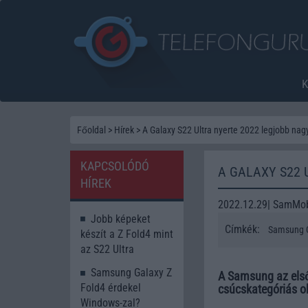
Főoldal
>
Hírek
>
A Galaxy S22 Ultra nyerte 2022 legjobb nagy 
KAPCSOLÓDÓ
A GALAXY S22 
HÍREK
2022.12.29| SamMob
Jobb képeket
Címkék:
Samsung G
készít a Z Fold4 mint
az S22 Ultra
Samsung Galaxy Z
A Samsung az első
Fold4 érdekel
csúcskategóriás ok
Windows-zal?