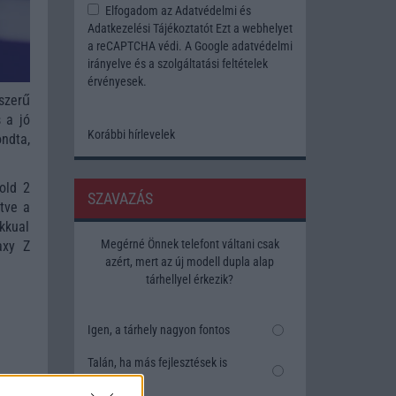
Elfogadom az
Adatvédelmi és
Adatkezelési Tájékoztatót
Ezt a webhelyet
a reCAPTCHA védi. A Google
adatvédelmi
irányelve
és a
szolgáltatási feltételek
érvényesek.
szerű
 a jó
Korábbi hírlevelek
ndta,
old 2
SZAVAZÁS
tve a
kkual
Megérné Önnek telefont váltani csak
axy Z
azért, mert az új modell dupla alap
tárhellyel érkezik?
Igen, a tárhely nagyon fontos
Talán, ha más fejlesztések is
vannak