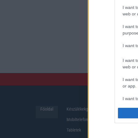
I want t
web or d
I want t
purpose
I want 
I want t
web or d
I want t
or app.
I want t
Főoldal
Készülékekguru
Hirek
I want t
Mobiltelefonok
authenti
Tabletek