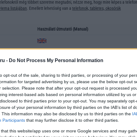
elefonokról még többet szeretne megtudni, nézze meg, hogy mire képes a telefon
Hema listájában
. Emellett lehetőség van a
telefonok, tabletes, okosórák
Használati útmutató (Manual)
ru -
Do Not Process My Personal Information
z
to opt-out of the sale, sharing to third parties, or processing of your per
átumban vannak. A PDF fájlok az INGYENES Acrobat Reader nevű programmal
formation for targeted advertising by us, please use the below opt-out s
ölthető le.
r selection. Please note that after your opt-out request is processed y
eing interest-based ads based on personal information utilized by us or
használati útmutatót? Írjon nekünk az
info@telefonguru.hu
emailcímre, és igyeks
disclosed to third parties prior to your opt-out. You may separately opt-
efon leírást. Igyekszünk rendszeresen frissíteni ezt az adatbázist, mivel úgy gond
losure of your personal information by third parties on the IAB’s list of
a pdf formátumban is elérhetőek a telefonok használati útmutatói
. This information may also be disclosed by us to third parties on the
IA
Participants
that may further disclose it to other third parties.
 that this website/app uses one or more Google services and may gath