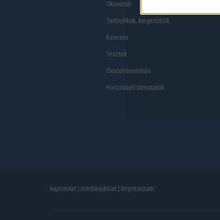
Okosórák
Tartozékok, kiegeszítők
Keresés
Tesztek
Összehasonlítás
Használati útmutatók
kapcsolat
|
médiaajánlat
|
impresszum