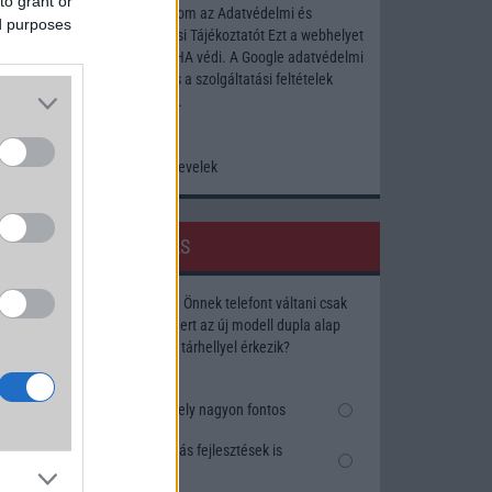
to grant or
Elfogadom az
Adatvédelmi és
ed purposes
Adatkezelési Tájékoztatót
Ezt a webhelyet
a reCAPTCHA védi. A Google
adatvédelmi
irányelve
és a
szolgáltatási feltételek
érvényesek.
Korábbi hírlevelek
SZAVAZÁS
Megérné Önnek telefont váltani csak
azért, mert az új modell dupla alap
tárhellyel érkezik?
Igen, a tárhely nagyon fontos
Talán, ha más fejlesztések is
vannak