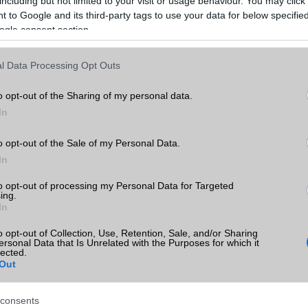
including but not limited to your visit or usage behaviour. You may click 
 to Google and its third-party tags to use your data for below specifi
ogle consent section.
l Data Processing Opt Outs
o opt-out of the Sharing of my personal data.
In
o opt-out of the Sale of my Personal Data.
In
to opt-out of processing my Personal Data for Targeted
ing.
In
o opt-out of Collection, Use, Retention, Sale, and/or Sharing
ersonal Data that Is Unrelated with the Purposes for which it
lected.
Out
consents