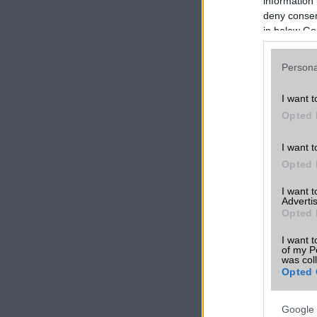
information 
deny consent
in below Go
Persona
I want t
Opted 
I want t
Opted 
I want 
Advertis
Opted 
I want t
of my P
was col
Opted 
Google 