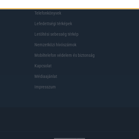
Telekom akciók
Virtuális valóság
Telefonkönyvek
Lefedettségi térképek
Letöltési sebesség térkép
Nemzetközi hívószámok
Mobiltelefon védelem és biztonság
Kapcsolat
Médiaajánlat
Impresszum