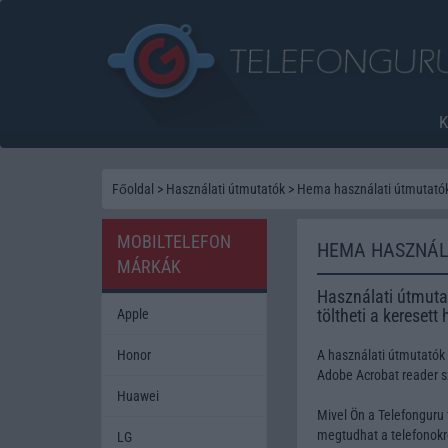
Főoldal
>
Használati útmutatók
>
Hema használati útmutató
MOBILTELEFON
HEMA HASZNÁL
MÁRKÁK
Használati útmutat
töltheti a keresett
Apple
Honor
A használati útmutatók
Adobe Acrobat reader 
Huawei
Mivel Ön a Telefonguru 
megtudhat a telefonokró
LG