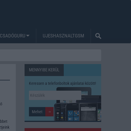
CSADÓGURU
UJESHASZNALTGSM
MENNYIBE KERÜL
Keressen a telefonboltok ajánlatai között!
tő
öbbet
tjeink