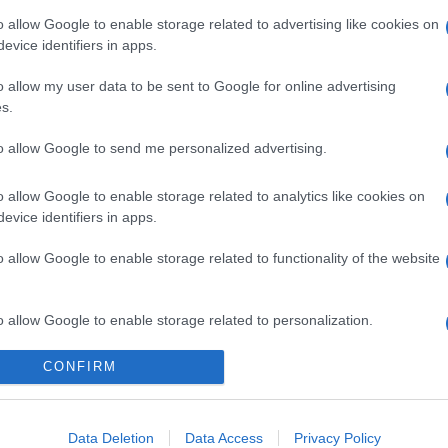
o allow Google to enable storage related to advertising like cookies on
evice identifiers in apps.
o allow my user data to be sent to Google for online advertising
s.
to allow Google to send me personalized advertising.
o allow Google to enable storage related to analytics like cookies on
evice identifiers in apps.
o allow Google to enable storage related to functionality of the website
o allow Google to enable storage related to personalization.
Telefon Árak
Tanácsdóguru
UjesHasznaltGSM
CONFIRM
o allow Google to enable storage related to security, including
Yettel akciók
Wiki
cation functionality and fraud prevention, and other user protection.
One akciók
Internet sebességmérő
Data Deletion
Data Access
Privacy Policy