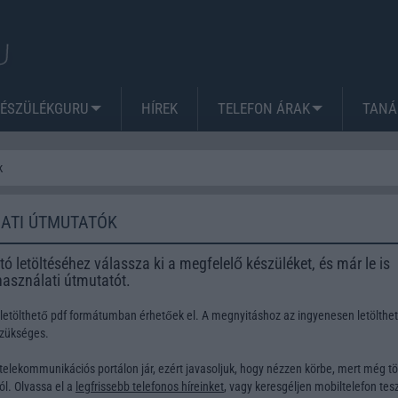
KÉSZÜLÉKGURU
HÍREK
TELEFON ÁRAK
TANÁ
k
ATI ÚTMUTATÓK
ó letöltéséhez válassza ki a megfelelő készüléket, és már le is
 használati útmutatót.
 letölthető pdf formátumban érhetőek el. A megnyitáshoz az ingyenesen letölthe
szükséges.
telekommunikációs portálon jár, ezért javasoljuk, hogy nézzen körbe, mert még t
l. Olvassa el a
legfrissebb telefonos híreinket
, vagy keresgéljen
mobiltelefon tesz