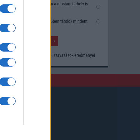
Nem, nekem a mostani tárhely is
elég
Inkább felhőben tárolok mindent
Korábbi szavazások eredményei
Kövessen minket!