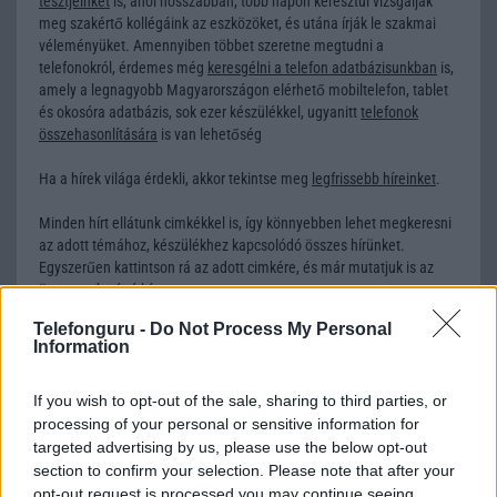
tesztjeinket
is, ahol hosszabban, több napon keresztül vizsgálják
meg szakértő kollégáink az eszközöket, és utána írják le szakmai
véleményüket. Amennyiben többet szeretne megtudni a
telefonokról, érdemes még
keresgélni a telefon adatbázisunkban
is,
amely a legnagyobb Magyarországon elérhető mobiltelefon, tablet
és okosóra adatbázis, sok ezer készülékkel, ugyanitt
telefonok
összehasonlítására
is van lehetőség
Ha a hírek világa érdekli, akkor tekintse meg
legfrissebb híreinket
.
Minden hírt ellátunk cimkékkel is, így könnyebben lehet megkeresni
az adott témához, készülékhez kapcsolódó összes hírünket.
Egyszerűen kattintson rá az adott cimkére, és már mutatjuk is az
összes odavágó hírt.
Telefonguru -
Do Not Process My Personal
Information
MOBILTELEFON MÁRKÁK
If you wish to opt-out of the sale, sharing to third parties, or
Apple
processing of your personal or sensitive information for
targeted advertising by us, please use the below opt-out
Honor
section to confirm your selection. Please note that after your
opt-out request is processed you may continue seeing