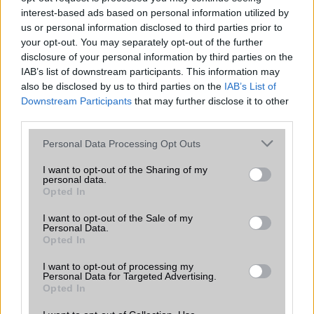
Huawei
interest-based ads based on personal information utilized by
us or personal information disclosed to third parties prior to
LG
your opt-out. You may separately opt-out of the further
disclosure of your personal information by third parties on the
Motorola
IAB’s list of downstream participants. This information may
also be disclosed by us to third parties on the
IAB’s List of
Nokia
Downstream Participants
that may further disclose it to other
third parties.
Realme
Please note that this website/app uses one or more Google
Personal Data Processing Opt Outs
Samsung
services and may gather and store information including but
not limited to your visit or usage behaviour. You may click to
I want to opt-out of the Sharing of my
personal data.
vivo
grant or deny consent to Google and its third-party tags to
Opted In
use your data for below specified purposes in below Google
Xiaomi
consent section.
I want to opt-out of the Sale of my
Personal Data.
ZTE
Opted In
Összes márka
I want to opt-out of processing my
Personal Data for Targeted Advertising.
Opted In
Mennyibe kerül