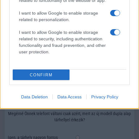
related to functionality of the website or app.
HÍRLEVÉL
I want to allow Google to enable storage
related to personalization.
Feliratkozás a Telefonguru ingyenes hírlevelére
I want to allow Google to enable storage
OK
related to security, including authentication
functionality and fraud prevention, and other
Elfogadom az
Adatvédelmi és Adatkezelési Tájékoztatót
Ezt a
user protection.
webhelyet a reCAPTCHA védi. A Google
adatvédelmi irányelve
és a
szolgáltatási feltételek
érvényesek.
CONFIRM
Korábbi hírlevelek
Data Deletion
Data Access
Privacy Policy
SZAVAZÁS
Megérné Önnek telefont váltani csak azért, mert az új modell dupla alap
tárhellyel érkezik?
Igen, a tárhely nagyon fontos