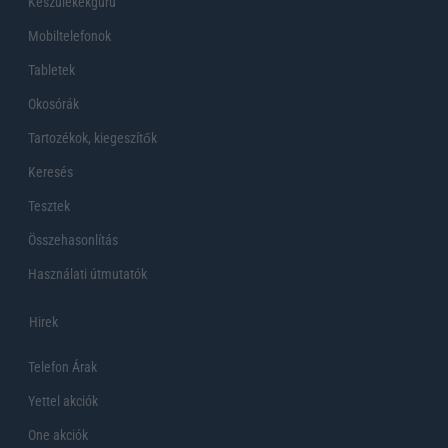
Készülékekguru
Mobiltelefonok
Tabletek
Okosórák
Tartozékok, kiegeszítők
Keresés
Tesztek
Összehasonlítás
Használati útmutatók
Hirek
Telefon Árak
Yettel akciók
One akciók