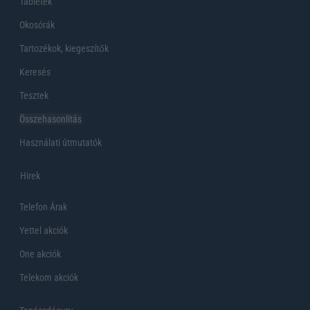
Tabletek
Okosórák
Tartozékok, kiegeszítők
Keresés
Tesztek
Összehasonlítás
Használati útmutatók
Hirek
Telefon Árak
Yettel akciók
One akciók
Telekom akciók