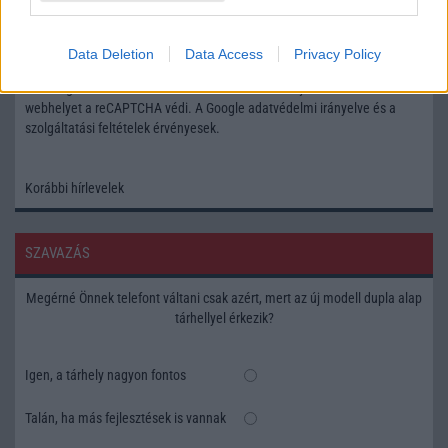
Feliratkozás a Telefonguru ingyenes hírlevelére
Data Deletion
Data Access
Privacy Policy
OK
Elfogadom az
Adatvédelmi és Adatkezelési Tájékoztatót
Ezt a
webhelyet a reCAPTCHA védi. A Google
adatvédelmi irányelve
és a
szolgáltatási feltételek
érvényesek.
Korábbi hírlevelek
SZAVAZÁS
Megérné Önnek telefont váltani csak azért, mert az új modell dupla alap
tárhellyel érkezik?
Igen, a tárhely nagyon fontos
Talán, ha más fejlesztések is vannak