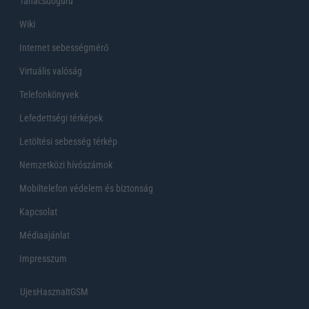
Tanácsdóguru
Wiki
Internet sebességmérő
Virtuális valóság
Telefonkönyvek
Lefedettségi térképek
Letöltési sebesség térkép
Nemzetközi hívószámok
Mobiltelefon védelem és biztonság
Kapcsolat
Médiaajánlat
Impresszum
UjesHasznaltGSM