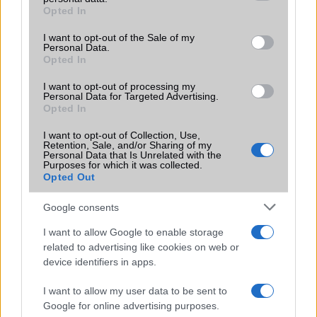
grant or deny consent to Google and its third-party tags to
Opted In
Motorola
use your data for below specified purposes in below Google
consent section.
I want to opt-out of the Sale of my
Nokia
Personal Data.
Opted In
Realme
I want to opt-out of processing my
Personal Data for Targeted Advertising.
Samsung
Opted In
vivo
I want to opt-out of Collection, Use,
Retention, Sale, and/or Sharing of my
Personal Data that Is Unrelated with the
Xiaomi
Purposes for which it was collected.
Opted Out
ZTE
Google consents
Összes márka
I want to allow Google to enable storage
related to advertising like cookies on web or
device identifiers in apps.
Mennyibe kerül
I want to allow my user data to be sent to
Keressen a telefonboltok ajánlatai között!
Google for online advertising purposes.