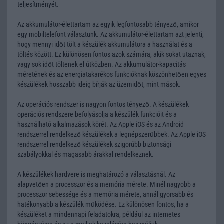
teljesítményét.
Az akkumulátor-élettartam az egyik legfontosabb tényező, amikor
egy mobiltelefont választunk. Az akkumulátor-élettartam azt jelenti,
hogy mennyi időt tölt a készülék akkumulátora a használat és a
töltés között. Ez különösen fontos azok számára, akik sokat utaznak,
vagy sok időt töltenek el útközben. Az akkumulátor-kapacitás
méretének és az energiatakarékos funkcióknak köszönhetően egyes
készülékek hosszabb ideig bírják az üzemidőt, mint mások.
Az operációs rendszer is nagyon fontos tényező. A készülékek
operációs rendszere befolyásolja a készülék funkcióit és a
használható alkalmazások körét. Az Apple iOS és az Android
rendszerrel rendelkező készülékek a legnépszerűbbek. Az Apple iOS
rendszerrel rendelkező készülékek szigorúbb biztonsági
szabályokkal és magasabb árakkal rendelkeznek.
A készülékek hardvere is meghatározó a választásnál. Az
alapvetően a processzor és a memória mérete. Minél nagyobb a
processzor sebessége és a memória mérete, annál gyorsabb és
hatékonyabb a készülék működése. Ez különösen fontos, ha a
készüléket a mindennapi feladatokra, például az internetes