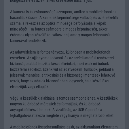
böngészésre és az e-mail-ek kezelésére használjuk.
A kamera is kulcsfontosságú szempont, amikor a mobiltelefonokat
hasonlítjuk össze. A kamerák képminősége változó, és az érzékelők
száma, a rekesz és az optika minősége befolyásolja a képek
minőségét. Ha fontos számodra a magas képminőség, akkor
érdemes olyan készüléket választani, amely magas felbontású
kamerával rendelkezik.
Az adatvédelem is fontos tényező, különösen a mobiltelefonok
esetében. Az ujjlenyomat-olvasók és az arcfelismerési rendszerek
biztonságosabbá teszik a készülékeinket, mert csak mi tudunk
hozzáférni azokhoz. Ezenkívül az adatvédelmi funkciók, például a
jelszavak mentése, a titkosítás és a biztonsági mentések lehetővé
teszik, hogy az adatok biztonságban legyenek, ha a készüléket
elveszítjük vagy ellopják.
Végül a készülék kialakítása is fontos szempont lehet. A készülékek
nagyon különböző méretűek és formájúak, és különböző
anyagokból készülhetnek. A vízállóság, az USB-C port és a
fejhallgató-csatlakozó megléte vagy hiánya is meghatározó lehet.
A mobiltelefonok összehasonlítása az ár, az akkumulátor-élettartam,