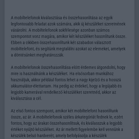
A mobiltelefonok kiválasztása és összehasonlítása az egyik
legfontosabb feladat azok számára, akik új készüléket szeretnének
vásárolni. A mobiltelefonok sokfélesége azonban számos
szempontot vonz magára, amikor két készüléket hasonlítunk össze.
Ebben a cikkben összehasonlítunk két szabadon választott
mobiltelefont, és segítünk megtalálni azokat az elemeket, amelyek
a döntésünket meghatározzák.
A mobiltelefonok összehasonlítása előtt érdemes átgondolni, hogy
mire is használnánk a készüléket. Ha elsősorban munkához
használjuk, akkor például fontos lehet a nagy kijelző és a hosszú
akkumulátor-élettartam. Ha pedig az érdekel, hogy a legújabb és
legjobb kamerával rendelkező készüléket szeretnéd, akkor az
kiválasztása a cél.
Az első fontos szempont, amikor két mobiltelefont hasonlítunk
össze, az ár. A mobiltelefonok széles árkategóriát fednek le, ezért
fontos, hogy az árakat összehasonlítsuk, és kiválasszuk a legjobb
értéket nyújtó készüléket. Az ár mellett figyelembe kell vennünk a
készülék belső hardverét, amely befolyásolja a készülék