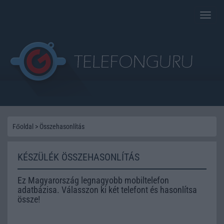
Toggle
naviga
Főoldal
>
Összehasonlítás
KÉSZÜLÉK ÖSSZEHASONLÍTÁS
Ez Magyarország legnagyobb mobiltelefon
adatbázisa. Válasszon ki két telefont és hasonlítsa
össze!