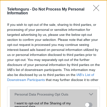
az operációs rendszer, a hardver, a kamera, az adatvédelem és a
kialakítás szempontjából döntő fontosságú lehet. Ezek a
Telefonguru -
Do Not Process My Personal
szempontok kritikusak ahhoz, hogy megtaláljuk azokat a
Information
mobiltelefonokat, amelyek megfelelnek az igényeinknek és
elvárásainknak.
If you wish to opt-out of the sale, sharing to third parties, or
processing of your personal or sensitive information for
Végül azt is fontos tudni, hogy a mobiltelefonok összehasonlítása
targeted advertising by us, please use the below opt-out
során minden felhasználó egyéni preferenciákkal rendelkezik, így a
section to confirm your selection. Please note that after your
választásuk eltérhet. Azonban azok, akik számára fontos a nagyobb
opt-out request is processed you may continue seeing
kijelző, hosszabb üzemidő, hatékony
interest-based ads based on personal information utilized by
us or personal information disclosed to third parties prior to
your opt-out. You may separately opt-out of the further
MOBILTELEFON MÁRKÁK
disclosure of your personal information by third parties on the
IAB’s list of downstream participants. This information may
Apple
also be disclosed by us to third parties on the
IAB’s List of
Downstream Participants
that may further disclose it to other
Honor
third parties.
Please note that this website/app uses one or more Google
Huawei
Personal Data Processing Opt Outs
services and may gather and store information including but
LG
not limited to your visit or usage behaviour. You may click to
I want to opt-out of the Sharing of my
personal data.