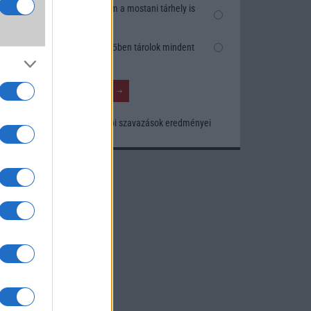
k
Nem, nekem a mostani tárhely is
szésre
elég
Inkább felhőben tárolok mindent
nősége
tos
Korábbi szavazások eredményei
khoz.
ó
kusak
knak.