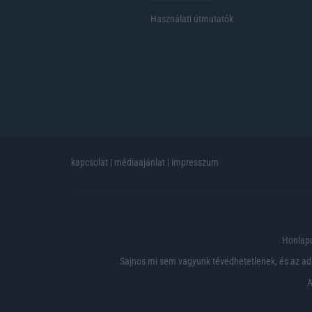
Használati útmutatók
kapcsolat
|
médiaajánlat
|
impresszum
Honlapu
Sajnos mi sem vagyunk tévedhetetlenek, és az ada
A