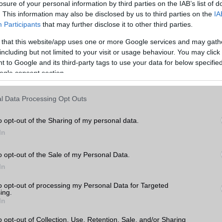
losure of your personal information by third parties on the IAB’s list of
hasonlítása előtt érdemes átgondolni, hogy mire is használnánk a készüléket. Ha
. This information may also be disclosed by us to third parties on the
IA
ználjuk, akkor például fontos lehet a nagy kijelző és a hosszú akkumulátor-
Participants
that may further disclose it to other third parties.
 érdekel, hogy a legújabb és legjobb kamerával rendelkező készüléket szeretnéd,
 that this website/app uses one or more Google services and may gath
including but not limited to your visit or usage behaviour. You may click 
, amikor két mobiltelefont hasonlítunk össze, az ár. A mobiltelefonok széles
 to Google and its third-party tags to use your data for below specifi
ezért fontos, hogy az árakat összehasonlítsuk, és kiválasszuk a legjobb értéket ny
ogle consent section.
tt figyelembe kell vennünk a készülék belső hardverét, amely befolyásolja a készü
l Data Processing Opt Outs
am az egyik legfontosabb tényező, amikor egy mobiltelefont választunk. Az
azt jelenti, hogy mennyi időt tölt a készülék akkumulátora a használat és a töltés
o opt-out of the Sharing of my personal data.
ntos azok számára, akik sokat utaznak, vagy sok időt töltenek el útközben. Az
In
méretének és az energiatakarékos funkcióknak köszönhetően egyes készülékek
az üzemidőt, mint mások.
o opt-out of the Sale of my Personal Data.
s nagyon fontos tényező. A készülékek operációs rendszere befolyásolja a készül
In
ató alkalmazások körét. Az Apple iOS és az Android rendszerrel rendelkező készü
Apple iOS rendszerrel rendelkező készülékek szigorúbb biztonsági szabályokkal é
to opt-out of processing my Personal Data for Targeted
ing.
elkeznek.
In
is meghatározó a választásnál. Az alapvetően a processzor és a memória mérete
o opt-out of Collection, Use, Retention, Sale, and/or Sharing