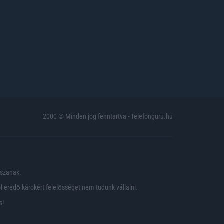
2000 © Minden jog fenntartva - Telefonguru.hu
pszanak.
 eredő károkért felelősséget nem tudunk vállalni.
s!