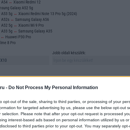
y A54
↔
Xiaomi Redmi 12
sung Galaxy A52 5g
y A53 5g
↔
Xiaomi Redmi Note 13 Pro 5g (2024)
y A52s
↔
Samsung Galaxy A56
y A52 5g
↔
Xiaomi Mi 9 Pro
y A33 5g
↔
Samsung Galaxy A35
o
↔
Huawei P30 Pro
lme 8 Pro
Jobb oldali készülék:
ru -
Do Not Process My Personal Information
to opt-out of the sale, sharing to third parties, or processing of your per
sztása és összehasonlítása az egyik legfontosabb feladat azok számára, akik új
formation for targeted advertising by us, please use the below opt-out s
 vásárolni. A mobiltelefonok sokfélesége azonban számos szempontot vonz mag
r selection. Please note that after your opt-out request is processed y
asonlítunk össze. Ebben a cikkben összehasonlítunk két szabadon választott
eing interest-based ads based on personal information utilized by us or
tünk megtalálni azokat az elemeket, amelyek a döntésünket meghatározzák.
disclosed to third parties prior to your opt-out. You may separately opt-