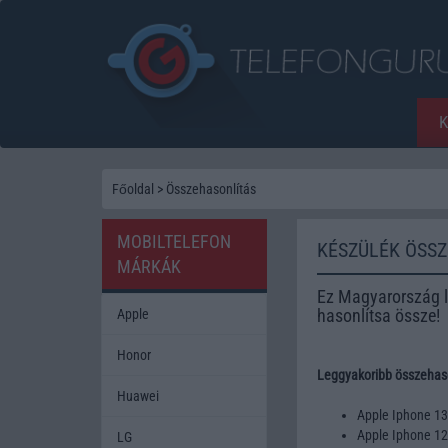
Főoldal
>
Összehasonlítás
MOBILTELEFON
KÉSZÜLÉK ÖSS
MÁRKÁK
Ez Magyarország l
hasonlítsa össze!
Apple
Honor
Leggyakoribb összehaso
Huawei
Apple Iphone 1
Apple Iphone 1
LG