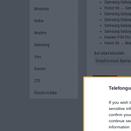
Samsung Galax
Honor 90
↔
Sam
Motorola
Samsung Galax
Samsung Galax
Nokia
Samsung Galax
Samsung Galax
Realme
Huawei P30 Pr
Honor 50
↔
Rea
Samsung
Bal oldali készülék:
Vivo
Xiaomi
ZTE
Telefongu
Összes márka
If you wish 
A mobiltelefonok kivála
sensitive in
készüléket szeretnének
confirm you
amikor két készüléket h
continue se
mobiltelefont, és segí
information 