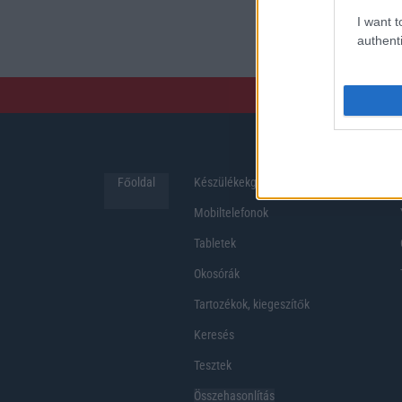
preferenciákkal rendelk
I want t
hosszabb üzemidő, hat
authenti
Főoldal
Készülékekguru
Hirek
Mobiltelefonok
Tabletek
Okosórák
Tartozékok, kiegeszítők
Keresés
Tesztek
Összehasonlítás