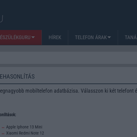
KÉSZÜLÉKGURU
HÍREK
TELEFON ÁRAK
TANÁ
ZEHASONLÍTÁS
egnagyobb mobiltelefon adatbázisa. Válasszon ki két telefont 
nlítások:
3
↔
Apple Iphone 13 Mini
2
↔
Xiaomi Redmi Note 12