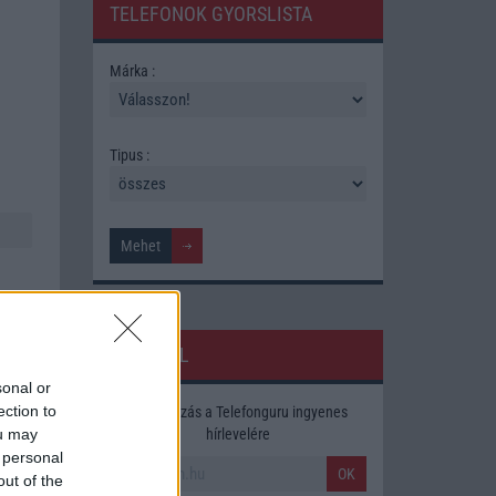
TELEFONOK GYORSLISTA
Márka :
Tipus :
HÍRLEVÉL
sonal or
ection to
Feliratkozás a Telefonguru ingyenes
ára,
hírlevelére
ou may
 personal
OK
out of the