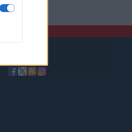
elző,
Kövessen minket!