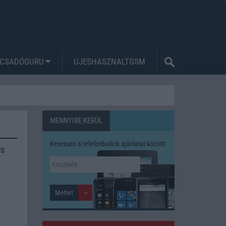
CSADÓGURU
UJESHASZNALTGSM
MENNYIBE KERÜL
Keressen a telefonboltok ajánlatai között!
és