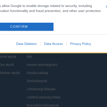
ezik, így a választásuk eltérhet. Azonban azok, akik számára fontos a nagyobb kij
o allow Google to enable storage related to security, including
ékony
cation functionality and fraud prevention, and other user protection.
CONFIRM
Data Deletion
Data Access
Privacy Policy
Telefon Árak
Tanácsdóguru
UjesHasznaltGSM
Yettel akciók
Wiki
One akciók
Internet sebességmérő
Telekom akciók
Virtuális valóság
Telefonkönyvek
Lefedettségi térképek
Letöltési sebesség térkép
Nemzetközi hívószámok