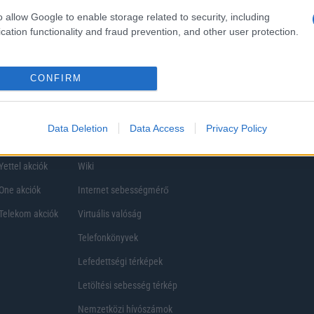
ezik, így a választásuk eltérhet. Azonban azok, akik számára fontos a nagyobb kij
o allow Google to enable storage related to security, including
ékony
cation functionality and fraud prevention, and other user protection.
CONFIRM
Data Deletion
Data Access
Privacy Policy
Telefon Árak
Tanácsdóguru
UjesHasznaltGSM
Yettel akciók
Wiki
One akciók
Internet sebességmérő
Telekom akciók
Virtuális valóság
Telefonkönyvek
Lefedettségi térképek
Letöltési sebesség térkép
Nemzetközi hívószámok