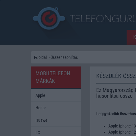
Főoldal
>
Összehasonlítás
MOBILTELEFON
KÉSZÜLÉK ÖSS
MÁRKÁK
Ez Magyarország l
hasonlítsa össze!
Apple
Honor
Leggyakoribb összehaso
Huawei
Apple Iphone 1
Apple Iphone 1
LG