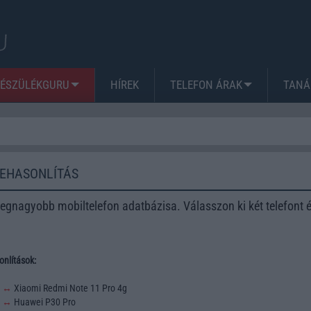
KÉSZÜLÉKGURU
HÍREK
TELEFON ÁRAK
TANÁ
ZEHASONLÍTÁS
egnagyobb mobiltelefon adatbázisa. Válasszon ki két telefont 
nlítások:
3
↔
Xiaomi Redmi Note 11 Pro 4g
2
↔
Huawei P30 Pro