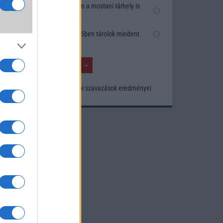
k
Nem, nekem a mostani tárhely is
szésre
elég
Inkább felhőben tárolok mindent
nősége
tos
Korábbi szavazások eredményei
khoz.
ó
kusak
knak.