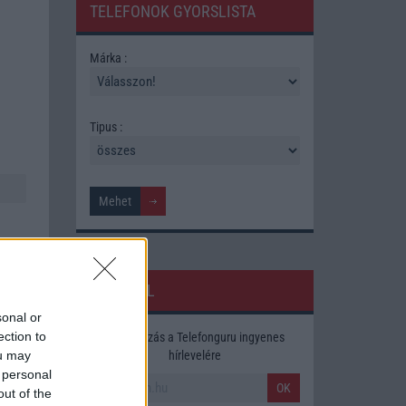
TELEFONOK GYORSLISTA
Márka :
Tipus :
HÍRLEVÉL
sonal or
ection to
Feliratkozás a Telefonguru ingyenes
ára,
hírlevelére
ou may
 personal
OK
out of the