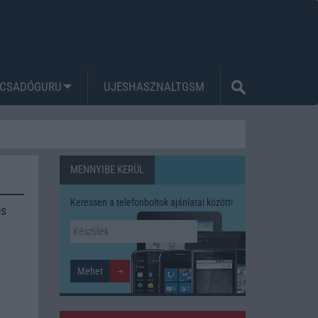
CSADÓGURU
UJESHASZNALTGSM
MENNYIBE KERÜL
Keressen a telefonboltok ajánlatai között!
és