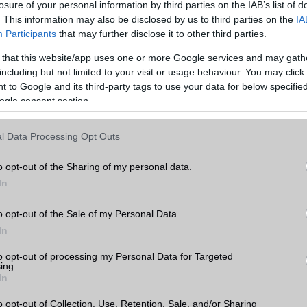
losure of your personal information by third parties on the IAB’s list of
hasonlítása előtt érdemes átgondolni, hogy mire is használnánk a készüléket. Ha
. This information may also be disclosed by us to third parties on the
IA
ználjuk, akkor például fontos lehet a nagy kijelző és a hosszú akkumulátor-
Participants
that may further disclose it to other third parties.
 érdekel, hogy a legújabb és legjobb kamerával rendelkező készüléket szeretnéd,
 that this website/app uses one or more Google services and may gath
including but not limited to your visit or usage behaviour. You may click 
, amikor két mobiltelefont hasonlítunk össze, az ár. A mobiltelefonok széles
 to Google and its third-party tags to use your data for below specifi
ezért fontos, hogy az árakat összehasonlítsuk, és kiválasszuk a legjobb értéket ny
ogle consent section.
tt figyelembe kell vennünk a készülék belső hardverét, amely befolyásolja a készü
l Data Processing Opt Outs
am az egyik legfontosabb tényező, amikor egy mobiltelefont választunk. Az
azt jelenti, hogy mennyi időt tölt a készülék akkumulátora a használat és a töltés
o opt-out of the Sharing of my personal data.
ntos azok számára, akik sokat utaznak, vagy sok időt töltenek el útközben. Az
In
méretének és az energiatakarékos funkcióknak köszönhetően egyes készülékek
az üzemidőt, mint mások.
o opt-out of the Sale of my Personal Data.
s nagyon fontos tényező. A készülékek operációs rendszere befolyásolja a készül
In
ató alkalmazások körét. Az Apple iOS és az Android rendszerrel rendelkező készü
Apple iOS rendszerrel rendelkező készülékek szigorúbb biztonsági szabályokkal é
to opt-out of processing my Personal Data for Targeted
ing.
elkeznek.
In
is meghatározó a választásnál. Az alapvetően a processzor és a memória mérete
o opt-out of Collection, Use, Retention, Sale, and/or Sharing