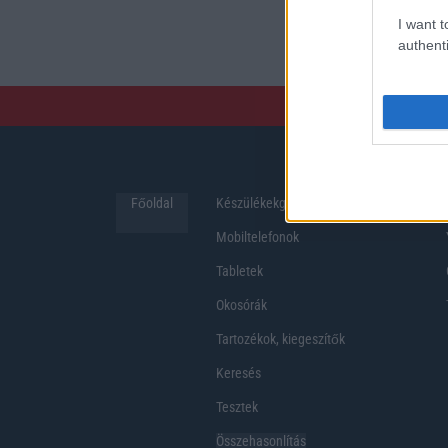
preferenciákkal rendelk
I want t
hosszabb üzemidő, hat
authenti
Főoldal
Készülékekguru
Hirek
Mobiltelefonok
Tabletek
Okosórák
Tartozékok, kiegeszítők
Keresés
Tesztek
Összehasonlítás