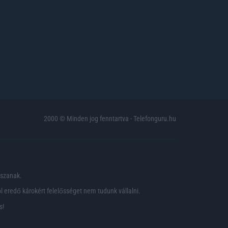
2000 © Minden jog fenntartva - Telefonguru.hu
pszanak.
 eredő károkért felelősséget nem tudunk vállalni.
s!