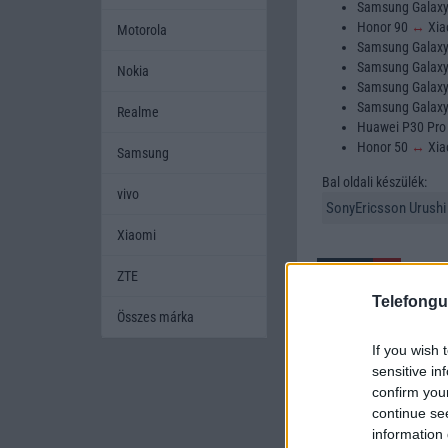
Samsung Galax
Honor 90
↔
Xia
Motorola
Samsung Galax
Samsung Galax
Nokia
Samsung Galax
Samsung Galax
Realme
Huawei P30 Pr
Honor 50
↔
Xia
Samsung
Bal oldali készülék:
vivo
Xiaomi
ZTE
Telefongu
Összes márka
If you wish 
A mobiltelefonok kivála
sensitive in
készüléket szeretnének
confirm you
amikor két készüléket h
continue se
mobiltelefont, és segí
information 