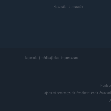
Használati útmutatók
kapcsolat
|
médiaajánlat
|
impresszum
Honlapu
Sajnos mi sem vagyunk tévedhetetlenek, és az ada
A