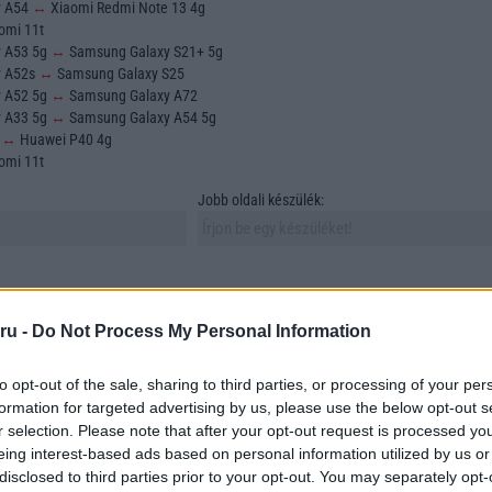
y A54
↔
Xiaomi Redmi Note 13 4g
omi 11t
y A53 5g
↔
Samsung Galaxy S21+ 5g
y A52s
↔
Samsung Galaxy S25
y A52 5g
↔
Samsung Galaxy A72
y A33 5g
↔
Samsung Galaxy A54 5g
o
↔
Huawei P40 4g
omi 11t
Jobb oldali készülék:
ru -
Do Not Process My Personal Information
to opt-out of the sale, sharing to third parties, or processing of your per
sztása és összehasonlítása az egyik legfontosabb feladat azok számára, akik új
formation for targeted advertising by us, please use the below opt-out s
 vásárolni. A mobiltelefonok sokfélesége azonban számos szempontot vonz mag
r selection. Please note that after your opt-out request is processed y
asonlítunk össze. Ebben a cikkben összehasonlítunk két szabadon választott
eing interest-based ads based on personal information utilized by us or
tünk megtalálni azokat az elemeket, amelyek a döntésünket meghatározzák.
disclosed to third parties prior to your opt-out. You may separately opt-