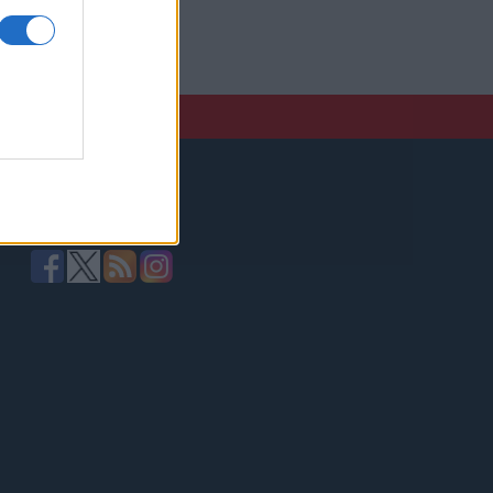
elző,
Kövessen minket!