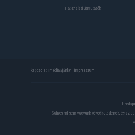
Használati útmutatók
kapcsolat
|
médiaajánlat
|
impresszum
Honlapu
Sajnos mi sem vagyunk tévedhetetlenek, és az ada
A