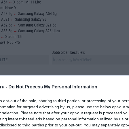
y A54
↔
Xiaomi Mi 11 Lite
mi Note 9
y A53 5g
↔
Samsung Galaxy A54 5g
y A52s
↔
Samsung Galaxy S8
y A52 5g
↔
Samsung Galaxy S21 5g
y A33 5g
↔
Samsung Galaxy S26 Ultra
o
↔
Xiaomi 15t
wei P30 Pro
Jobb oldali készülék:
ru -
Do Not Process My Personal Information
to opt-out of the sale, sharing to third parties, or processing of your per
sztása és összehasonlítása az egyik legfontosabb feladat azok számára, akik új
formation for targeted advertising by us, please use the below opt-out s
 vásárolni. A mobiltelefonok sokfélesége azonban számos szempontot vonz mag
r selection. Please note that after your opt-out request is processed y
asonlítunk össze. Ebben a cikkben összehasonlítunk két szabadon választott
eing interest-based ads based on personal information utilized by us or
tünk megtalálni azokat az elemeket, amelyek a döntésünket meghatározzák.
disclosed to third parties prior to your opt-out. You may separately opt-