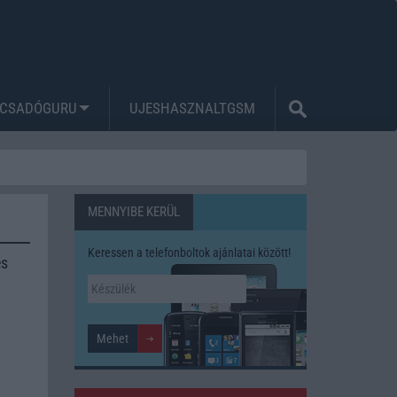
CSADÓGURU
UJESHASZNALTGSM
MENNYIBE KERÜL
Keressen a telefonboltok ajánlatai között!
és