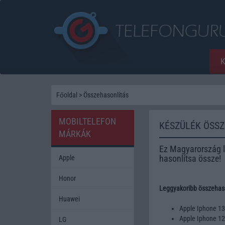
Főoldal
>
Összehasonlítás
MOBILTELEFON
KÉSZÜLÉK ÖSS
MÁRKÁK
Ez Magyarország l
hasonlítsa össze!
Apple
Honor
Leggyakoribb összehaso
Huawei
Apple Iphone 1
Apple Iphone 1
LG