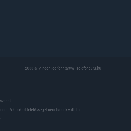
2000 © Minden jog fenntartva - Telefonguru.hu
pszanak.
 eredő károkért felelősséget nem tudunk vállalni.
s!