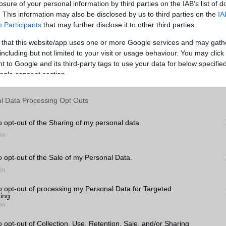
losure of your personal information by third parties on the IAB’s list of
hasonlítása előtt érdemes átgondolni, hogy mire is használnánk a készüléket. Ha
. This information may also be disclosed by us to third parties on the
IA
ználjuk, akkor például fontos lehet a nagy kijelző és a hosszú akkumulátor-
Participants
that may further disclose it to other third parties.
 érdekel, hogy a legújabb és legjobb kamerával rendelkező készüléket szeretnéd,
 that this website/app uses one or more Google services and may gath
including but not limited to your visit or usage behaviour. You may click 
, amikor két mobiltelefont hasonlítunk össze, az ár. A mobiltelefonok széles
 to Google and its third-party tags to use your data for below specifi
ezért fontos, hogy az árakat összehasonlítsuk, és kiválasszuk a legjobb értéket ny
ogle consent section.
tt figyelembe kell vennünk a készülék belső hardverét, amely befolyásolja a készü
l Data Processing Opt Outs
am az egyik legfontosabb tényező, amikor egy mobiltelefont választunk. Az
azt jelenti, hogy mennyi időt tölt a készülék akkumulátora a használat és a töltés
o opt-out of the Sharing of my personal data.
ntos azok számára, akik sokat utaznak, vagy sok időt töltenek el útközben. Az
In
méretének és az energiatakarékos funkcióknak köszönhetően egyes készülékek
az üzemidőt, mint mások.
o opt-out of the Sale of my Personal Data.
s nagyon fontos tényező. A készülékek operációs rendszere befolyásolja a készül
In
ató alkalmazások körét. Az Apple iOS és az Android rendszerrel rendelkező készü
Apple iOS rendszerrel rendelkező készülékek szigorúbb biztonsági szabályokkal é
to opt-out of processing my Personal Data for Targeted
ing.
elkeznek.
In
is meghatározó a választásnál. Az alapvetően a processzor és a memória mérete
o opt-out of Collection, Use, Retention, Sale, and/or Sharing