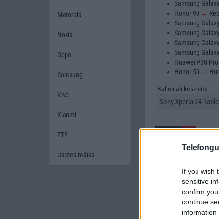
Samsung Galax
Honor 90
↔
Red
Motorola
Samsung Galax
Samsung Galax
Nokia
Samsung Galax
Samsung Galax
Oppo
Huawei P30 Pr
Honor 50
↔
Hua
Samsung
Bal oldali készülék:
Vivo
Xiaomi
ZTE
Telefongu
Összes márka
If you wish 
A mobiltelefonok kivála
sensitive in
készüléket szeretnének
confirm you
amikor két készüléket h
continue se
mobiltelefont, és segí
information 