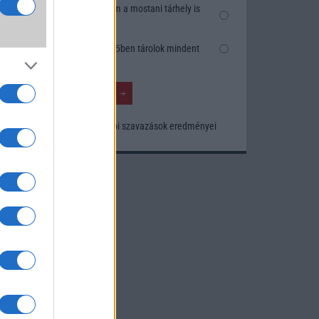
k
Nem, nekem a mostani tárhely is
szésre
elég
Inkább felhőben tárolok mindent
nősége
tos
Korábbi szavazások eredményei
khoz.
ó
kusak
knak.