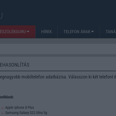
KÉSZÜLÉKGURU
HÍREK
TELEFON ÁRAK
TANÁ
ZEHASONLÍTÁS
egnagyobb mobiltelefon adatbázisa. Válasszon ki két telefont 
nlítások:
3
↔
Apple Iphone 8 Plus
2
↔
Samsung Galaxy S22 Ultra 5g