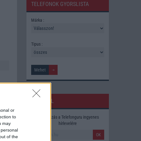
TELEFONOK GYORSLISTA
Márka :
Tipus :
HÍRLEVÉL
sonal or
ection to
Feliratkozás a Telefonguru ingyenes
ára,
hírlevelére
ou may
 personal
OK
out of the