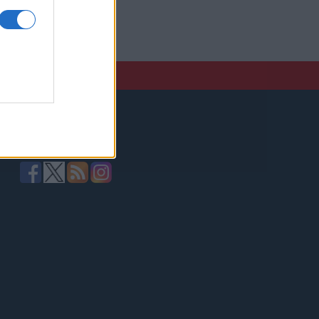
elző,
Kövessen minket!