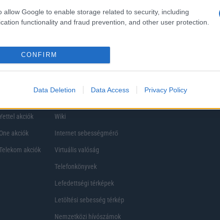
ezik, így a választásuk eltérhet. Azonban azok, akik számára fontos a nagyobb kij
o allow Google to enable storage related to security, including
ékony
cation functionality and fraud prevention, and other user protection.
CONFIRM
Data Deletion
Data Access
Privacy Policy
Telefon Árak
Tanácsdóguru
UjesHasznaltGSM
Yettel akciók
Wiki
One akciók
Internet sebességmérő
Telekom akciók
Virtuális valóság
Telefonkönyvek
Lefedettségi térképek
Letöltési sebesség térkép
Nemzetközi hívószámok