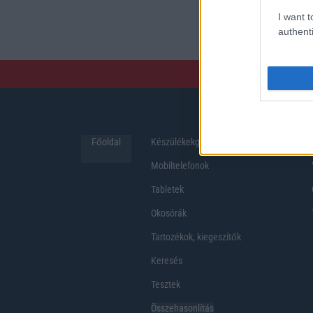
preferenciákkal rendelk
I want t
hosszabb üzemidő, hat
authenti
Főoldal
Készülékekguru
Hirek
Mobiltelefonok
Tabletek
Okosórák
Tartozékok, kiegeszítők
Keresés
Tesztek
Összehasonlítás