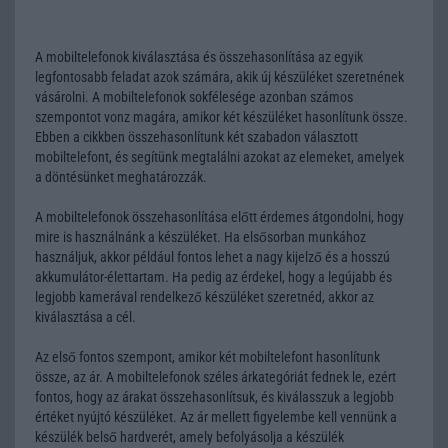
A mobiltelefonok kiválasztása és összehasonlítása az egyik
legfontosabb feladat azok számára, akik új készüléket szeretnének
vásárolni. A mobiltelefonok sokfélesége azonban számos
szempontot vonz magára, amikor két készüléket hasonlítunk össze.
Ebben a cikkben összehasonlítunk két szabadon választott
mobiltelefont, és segítünk megtalálni azokat az elemeket, amelyek
a döntésünket meghatározzák.
A mobiltelefonok összehasonlítása előtt érdemes átgondolni, hogy
mire is használnánk a készüléket. Ha elsősorban munkához
használjuk, akkor például fontos lehet a nagy kijelző és a hosszú
akkumulátor-élettartam. Ha pedig az érdekel, hogy a legújabb és
legjobb kamerával rendelkező készüléket szeretnéd, akkor az
kiválasztása a cél.
Az első fontos szempont, amikor két mobiltelefont hasonlítunk
össze, az ár. A mobiltelefonok széles árkategóriát fednek le, ezért
fontos, hogy az árakat összehasonlítsuk, és kiválasszuk a legjobb
értéket nyújtó készüléket. Az ár mellett figyelembe kell vennünk a
készülék belső hardverét, amely befolyásolja a készülék