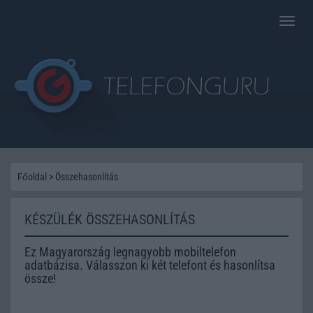
Toggle
naviga
Főoldal
>
Összehasonlítás
KÉSZÜLÉK ÖSSZEHASONLÍTÁS
Ez Magyarország legnagyobb mobiltelefon
adatbázisa. Válasszon ki két telefont és hasonlítsa
össze!