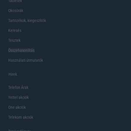
Tabletek
Okosórák
Tartozékok, kiegeszítők
Keresés
Tesztek
Összehasonlítás
Használati útmutatók
Hirek
Telefon Árak
Yettel akciók
One akciók
Telekom akciók