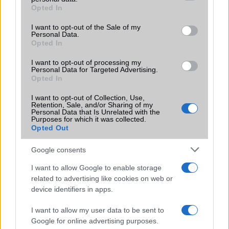
grant or deny consent to Google and its third-party tags to
Opted In
Motorola
use your data for below specified purposes in below Google
consent section.
I want to opt-out of the Sale of my
Nokia
Personal Data.
Opted In
Realme
I want to opt-out of processing my
Personal Data for Targeted Advertising.
Samsung
Opted In
vivo
I want to opt-out of Collection, Use,
Retention, Sale, and/or Sharing of my
Personal Data that Is Unrelated with the
Xiaomi
Purposes for which it was collected.
Opted Out
ZTE
Google consents
Összes márka
I want to allow Google to enable storage
related to advertising like cookies on web or
device identifiers in apps.
Mennyibe kerül
I want to allow my user data to be sent to
Keressen a telefonboltok ajánlatai között!
Google for online advertising purposes.