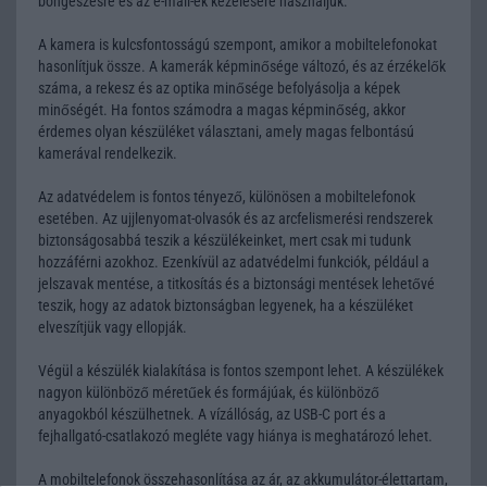
böngészésre és az e-mail-ek kezelésére használjuk.
A kamera is kulcsfontosságú szempont, amikor a mobiltelefonokat
hasonlítjuk össze. A kamerák képminősége változó, és az érzékelők
száma, a rekesz és az optika minősége befolyásolja a képek
minőségét. Ha fontos számodra a magas képminőség, akkor
érdemes olyan készüléket választani, amely magas felbontású
kamerával rendelkezik.
Az adatvédelem is fontos tényező, különösen a mobiltelefonok
esetében. Az ujjlenyomat-olvasók és az arcfelismerési rendszerek
biztonságosabbá teszik a készülékeinket, mert csak mi tudunk
hozzáférni azokhoz. Ezenkívül az adatvédelmi funkciók, például a
jelszavak mentése, a titkosítás és a biztonsági mentések lehetővé
teszik, hogy az adatok biztonságban legyenek, ha a készüléket
elveszítjük vagy ellopják.
Végül a készülék kialakítása is fontos szempont lehet. A készülékek
nagyon különböző méretűek és formájúak, és különböző
anyagokból készülhetnek. A vízállóság, az USB-C port és a
fejhallgató-csatlakozó megléte vagy hiánya is meghatározó lehet.
A mobiltelefonok összehasonlítása az ár, az akkumulátor-élettartam,