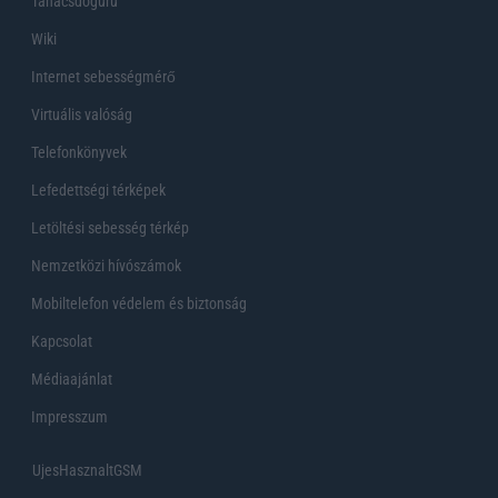
Tanácsdóguru
Wiki
Internet sebességmérő
Virtuális valóság
Telefonkönyvek
Lefedettségi térképek
Letöltési sebesség térkép
Nemzetközi hívószámok
Mobiltelefon védelem és biztonság
Kapcsolat
Médiaajánlat
Impresszum
UjesHasznaltGSM