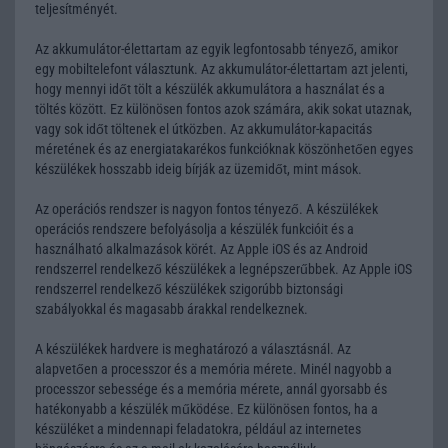
teljesítményét.
Az akkumulátor-élettartam az egyik legfontosabb tényező, amikor
egy mobiltelefont választunk. Az akkumulátor-élettartam azt jelenti,
hogy mennyi időt tölt a készülék akkumulátora a használat és a
töltés között. Ez különösen fontos azok számára, akik sokat utaznak,
vagy sok időt töltenek el útközben. Az akkumulátor-kapacitás
méretének és az energiatakarékos funkcióknak köszönhetően egyes
készülékek hosszabb ideig bírják az üzemidőt, mint mások.
Az operációs rendszer is nagyon fontos tényező. A készülékek
operációs rendszere befolyásolja a készülék funkcióit és a
használható alkalmazások körét. Az Apple iOS és az Android
rendszerrel rendelkező készülékek a legnépszerűbbek. Az Apple iOS
rendszerrel rendelkező készülékek szigorúbb biztonsági
szabályokkal és magasabb árakkal rendelkeznek.
A készülékek hardvere is meghatározó a választásnál. Az
alapvetően a processzor és a memória mérete. Minél nagyobb a
processzor sebessége és a memória mérete, annál gyorsabb és
hatékonyabb a készülék működése. Ez különösen fontos, ha a
készüléket a mindennapi feladatokra, például az internetes