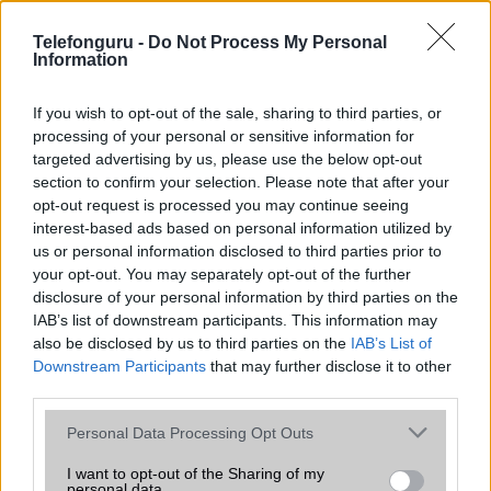
az operációs rendszer, a hardver, a kamera, az adatvédelem és a
kialakítás szempontjából döntő fontosságú lehet. Ezek a
Telefonguru -
Do Not Process My Personal
szempontok kritikusak ahhoz, hogy megtaláljuk azokat a
Information
mobiltelefonokat, amelyek megfelelnek az igényeinknek és
elvárásainknak.
If you wish to opt-out of the sale, sharing to third parties, or
processing of your personal or sensitive information for
Végül azt is fontos tudni, hogy a mobiltelefonok összehasonlítása
targeted advertising by us, please use the below opt-out
során minden felhasználó egyéni preferenciákkal rendelkezik, így a
section to confirm your selection. Please note that after your
választásuk eltérhet. Azonban azok, akik számára fontos a nagyobb
opt-out request is processed you may continue seeing
kijelző, hosszabb üzemidő, hatékony
interest-based ads based on personal information utilized by
us or personal information disclosed to third parties prior to
your opt-out. You may separately opt-out of the further
MOBILTELEFON MÁRKÁK
disclosure of your personal information by third parties on the
IAB’s list of downstream participants. This information may
Apple
also be disclosed by us to third parties on the
IAB’s List of
Downstream Participants
that may further disclose it to other
Honor
third parties.
Please note that this website/app uses one or more Google
Huawei
Personal Data Processing Opt Outs
services and may gather and store information including but
LG
not limited to your visit or usage behaviour. You may click to
I want to opt-out of the Sharing of my
personal data.