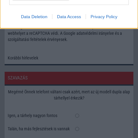
Feliratkozás a Telefonguru ingyenes hírlevelére
Data Deletion
Data Access
Privacy Policy
OK
Elfogadom az
Adatvédelmi és Adatkezelési Tájékoztatót
Ezt a
webhelyet a reCAPTCHA védi. A Google
adatvédelmi irányelve
és a
szolgáltatási feltételek
érvényesek.
Korábbi hírlevelek
SZAVAZÁS
Megérné Önnek telefont váltani csak azért, mert az új modell dupla alap
tárhellyel érkezik?
Igen, a tárhely nagyon fontos
Talán, ha más fejlesztések is vannak