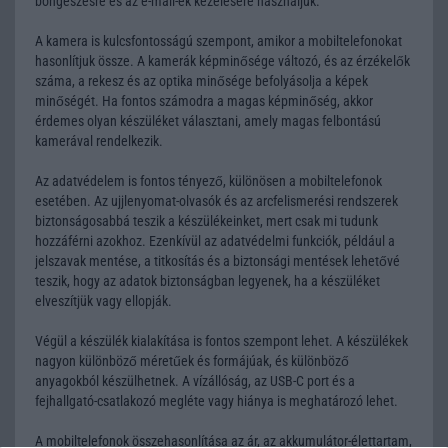
böngészésre és az e-mail-ek kezelésére használjuk.
A kamera is kulcsfontosságú szempont, amikor a mobiltelefonokat
hasonlítjuk össze. A kamerák képminősége változó, és az érzékelők
száma, a rekesz és az optika minősége befolyásolja a képek
minőségét. Ha fontos számodra a magas képminőség, akkor
érdemes olyan készüléket választani, amely magas felbontású
kamerával rendelkezik.
Az adatvédelem is fontos tényező, különösen a mobiltelefonok
esetében. Az ujjlenyomat-olvasók és az arcfelismerési rendszerek
biztonságosabbá teszik a készülékeinket, mert csak mi tudunk
hozzáférni azokhoz. Ezenkívül az adatvédelmi funkciók, például a
jelszavak mentése, a titkosítás és a biztonsági mentések lehetővé
teszik, hogy az adatok biztonságban legyenek, ha a készüléket
elveszítjük vagy ellopják.
Végül a készülék kialakítása is fontos szempont lehet. A készülékek
nagyon különböző méretűek és formájúak, és különböző
anyagokból készülhetnek. A vízállóság, az USB-C port és a
fejhallgató-csatlakozó megléte vagy hiánya is meghatározó lehet.
A mobiltelefonok összehasonlítása az ár, az akkumulátor-élettartam,