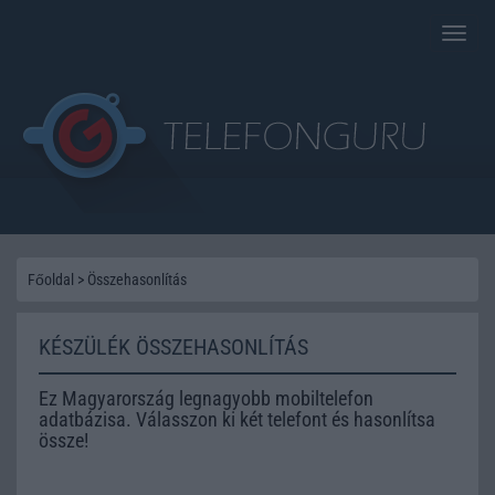
Toggle
naviga
Főoldal
>
Összehasonlítás
KÉSZÜLÉK ÖSSZEHASONLÍTÁS
Ez Magyarország legnagyobb mobiltelefon
adatbázisa. Válasszon ki két telefont és hasonlítsa
össze!