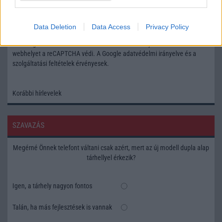
Feliratkozás a Telefonguru ingyenes hírlevelére
Data Deletion
Data Access
Privacy Policy
OK
Elfogadom az
Adatvédelmi és Adatkezelési Tájékoztatót
Ezt a
webhelyet a reCAPTCHA védi. A Google
adatvédelmi irányelve
és a
szolgáltatási feltételek
érvényesek.
Korábbi hírlevelek
SZAVAZÁS
Megérné Önnek telefont váltani csak azért, mert az új modell dupla alap
tárhellyel érkezik?
Igen, a tárhely nagyon fontos
Talán, ha más fejlesztések is vannak