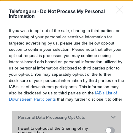
az operációs rendszer, a hardver, a kamera, az adatvédelem és a
kialakítás szempontjából döntő fontosságú lehet. Ezek a
Telefonguru -
Do Not Process My Personal
szempontok kritikusak ahhoz, hogy megtaláljuk azokat a
Information
mobiltelefonokat, amelyek megfelelnek az igényeinknek és
elvárásainknak.
If you wish to opt-out of the sale, sharing to third parties, or
processing of your personal or sensitive information for
Végül azt is fontos tudni, hogy a mobiltelefonok összehasonlítása
targeted advertising by us, please use the below opt-out
során minden felhasználó egyéni preferenciákkal rendelkezik, így a
section to confirm your selection. Please note that after your
választásuk eltérhet. Azonban azok, akik számára fontos a nagyobb
opt-out request is processed you may continue seeing
kijelző, hosszabb üzemidő, hatékony
interest-based ads based on personal information utilized by
us or personal information disclosed to third parties prior to
your opt-out. You may separately opt-out of the further
MOBILTELEFON MÁRKÁK
disclosure of your personal information by third parties on the
IAB’s list of downstream participants. This information may
Apple
also be disclosed by us to third parties on the
IAB’s List of
Downstream Participants
that may further disclose it to other
Honor
third parties.
Please note that this website/app uses one or more Google
Huawei
Personal Data Processing Opt Outs
services and may gather and store information including but
LG
not limited to your visit or usage behaviour. You may click to
I want to opt-out of the Sharing of my
personal data.