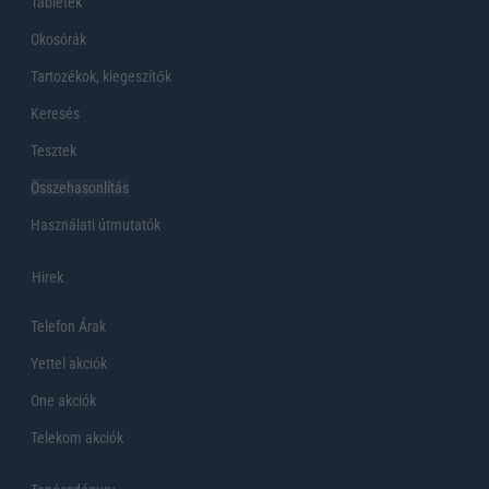
Tabletek
Okosórák
Tartozékok, kiegeszítők
Keresés
Tesztek
Összehasonlítás
Használati útmutatók
Hirek
Telefon Árak
Yettel akciók
One akciók
Telekom akciók