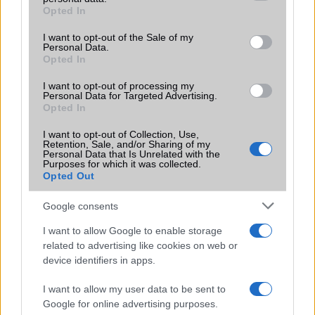
grant or deny consent to Google and its third-party tags to
Opted In
Motorola
use your data for below specified purposes in below Google
consent section.
I want to opt-out of the Sale of my
Nokia
Personal Data.
Opted In
Realme
I want to opt-out of processing my
Personal Data for Targeted Advertising.
Samsung
Opted In
vivo
I want to opt-out of Collection, Use,
Retention, Sale, and/or Sharing of my
Personal Data that Is Unrelated with the
Xiaomi
Purposes for which it was collected.
Opted Out
ZTE
Google consents
Összes márka
I want to allow Google to enable storage
related to advertising like cookies on web or
device identifiers in apps.
Mennyibe kerül
I want to allow my user data to be sent to
Keressen a telefonboltok ajánlatai között!
Google for online advertising purposes.