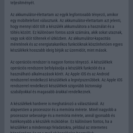
teljesítményét.
Az akkumulátor-élettartam az egyik legfontosabb tényező, amikor
egy mobiltelefont választunk. Az akkumulátor-élettartam azt jelenti,
hogy mennyi időt tölt a készülék akkumulátora a használat és a
töltés között. Ez különösen fontos azok számára, akik sokat utaznak,
vagy sok időt töltenek el útközben. Az akkumulátor-kapacitás
méretének és az energiatakarékos funkcióknak köszönhetően egyes
készülékek hosszabb ideig bírják az üzemidőt, mint mások.
Az operációs rendszer is nagyon fontos tényező. A készülékek
operációs rendszere befolyásolja a készülék funkcióit és a
használható alkalmazások körét. Az Apple iOS és az Android
rendszerrel rendelkező készülékek a legnépszerűbbek. Az Apple iOS
rendszerrel rendelkező készülékek szigorúbb biztonsági
szabályokkal és magasabb árakkal rendelkeznek.
A készülékek hardvere is meghatározó a választásnál. Az
alapvetően a processzor és a memória mérete. Minél nagyobb a
processzor sebessége és a memória mérete, annál gyorsabb és
hatékonyabb a készülék működése. Ez különösen fontos, ha a
készüléket a mindennapi feladatokra, például az internetes