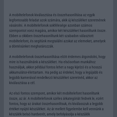
A mobiltelefonok kiválasztása és összehasonlítása az egyik
legfontosabb feladat azok számára, akik új készüléket szeretnének
vásárolni. A mobiltelefonok sokfélesége azonban számos
szempontot vonz magára, amikor két készüléket hasonlítunk össze.
Ebben a cikkben összehasonlítunk két szabadon választott
mobiltelefont, és segítünk megtalálni azokat az elemeket, amelyek
a döntésünket meghatározzák.
A mobiltelefonok összehasonlítása előtt érdemes átgondolni, hogy
mire is használnánk a készüléket. Ha elsősorban munkához
használjuk, akkor például fontos lehet a nagy kijelző és a hosszú
akkumulátor-élettartam. Ha pedig az érdekel, hogy a legújabb és
legjobb kamerával rendelkező készüléket szeretnéd, akkor az
kiválasztása a cél.
Az első fontos szempont, amikor két mobiltelefont hasonlítunk
össze, az ár. A mobiltelefonok széles árkategóriát fednek le, ezért
fontos, hogy az árakat összehasonlítsuk, és kiválasszuk a legjobb
értéket nyújtó készüléket. Az ár mellett figyelembe kell vennünk a
készülék belső hardverét, amely befolyásolja a készülék