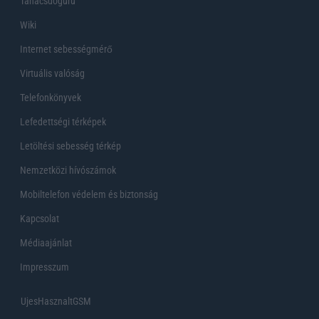
Tanácsdóguru
Wiki
Internet sebességmérő
Virtuális valóság
Telefonkönyvek
Lefedettségi térképek
Letöltési sebesség térkép
Nemzetközi hívószámok
Mobiltelefon védelem és biztonság
Kapcsolat
Médiaajánlat
Impresszum
UjesHasznaltGSM