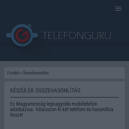
Toggle
naviga
Főoldal
>
Összehasonlítás
KÉSZÜLÉK ÖSSZEHASONLÍTÁS
Ez Magyarország legnagyobb mobiltelefon
adatbázisa. Válasszon ki két telefont és hasonlítsa
össze!