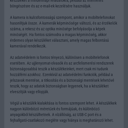
készüléket a mindennapi feladatokra, például az internetes
böngészésre és az e-mail-ek kezelésére használjuk.
A kamera is kulcsfontosságú szempont, amikor a mobiltelefonokat
hasonlítjuk össze. A kamerák képminősége változó, és az érzékelők
száma, a rekesz és az optika minősége befolyásolja a képek
minőségét. Ha fontos számodra a magas képminőség, akkor
érdemes olyan készüléket választani, amely magas felbontású
kamerával rendelkezik.
Az adatvédelem is fontos tényező, különösen a mobiltelefonok
esetében. Az ujjlenyomat-olvasók és az arcfelismerési rendszerek
biztonságosabbá teszik a készülékeinket, mert csak mi tudunk
hozzáférni azokhoz. Ezenkívül az adatvédelmi funkciók, például a
jelszavak mentése, a titkosítás és a biztonsági mentések lehetővé
teszik, hogy az adatok biztonságban legyenek, ha a készüléket
elveszítjük vagy ellopják.
Végül a készülék kialakítása is fontos szempont lehet. A készülékek
nagyon különböző méretűek és formájúak, és különböző
anyagokból készülhetnek. A vízállóság, az USB-C port és a
fejhallgató-csatlakozó megléte vagy hiánya is meghatározó lehet.