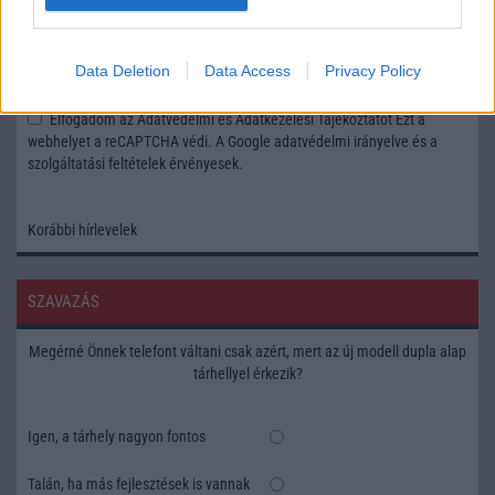
Feliratkozás a Telefonguru ingyenes hírlevelére
Data Deletion
Data Access
Privacy Policy
OK
Elfogadom az
Adatvédelmi és Adatkezelési Tájékoztatót
Ezt a
webhelyet a reCAPTCHA védi. A Google
adatvédelmi irányelve
és a
szolgáltatási feltételek
érvényesek.
Korábbi hírlevelek
SZAVAZÁS
Megérné Önnek telefont váltani csak azért, mert az új modell dupla alap
tárhellyel érkezik?
Igen, a tárhely nagyon fontos
Talán, ha más fejlesztések is vannak