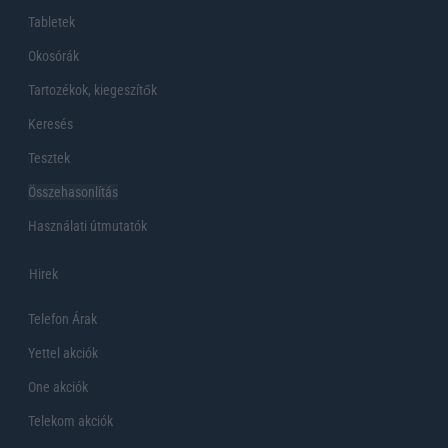
Tabletek
Okosórák
Tartozékok, kiegeszítők
Keresés
Tesztek
Összehasonlítás
Használati útmutatók
Hirek
Telefon Árak
Yettel akciók
One akciók
Telekom akciók