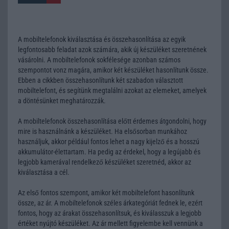
A mobiltelefonok kiválasztása és összehasonlítása az egyik
legfontosabb feladat azok számára, akik új készüléket szeretnének
vásárolni. A mobiltelefonok sokfélesége azonban számos
szempontot vonz magára, amikor két készüléket hasonlítunk össze.
Ebben a cikkben összehasonlítunk két szabadon választott
mobiltelefont, és segítünk megtalálni azokat az elemeket, amelyek
a döntésünket meghatározzák.
A mobiltelefonok összehasonlítása előtt érdemes átgondolni, hogy
mire is használnánk a készüléket. Ha elsősorban munkához
használjuk, akkor például fontos lehet a nagy kijelző és a hosszú
akkumulátor-élettartam. Ha pedig az érdekel, hogy a legújabb és
legjobb kamerával rendelkező készüléket szeretnéd, akkor az
kiválasztása a cél.
Az első fontos szempont, amikor két mobiltelefont hasonlítunk
össze, az ár. A mobiltelefonok széles árkategóriát fednek le, ezért
fontos, hogy az árakat összehasonlítsuk, és kiválasszuk a legjobb
értéket nyújtó készüléket. Az ár mellett figyelembe kell vennünk a