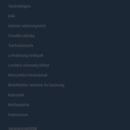
Tanácsdóguru
Wiki
Internet sebességmérő
Virtuális valóság
Telefonkönyvek
Lefedettségi térképek
Letöltési sebesség térkép
Nemzetközi hívószámok
Mobiltelefon védelem és biztonság
Kapcsolat
Médiaajánlat
Impresszum
UjesHasznaltGSM