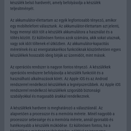
készülék belső hardverét, amely befolyásolja a készülék
teljesítményét.
Az akkumulátor-élettartam az egyik legfontosabb tényező, amikor
egy mobiltelefont választunk. Az akkumulátor-élettartam azt jelenti,
hogy mennyi időt tölt a készülék akkumulátora a használat és a
töltés között. Ez különösen fontos azok számára, akik sokat utaznak,
vagy sok időt töltenek el útközben. Az akkumulátor-kapacitás
méretének és az energiatakarékos funkcióknak köszönhetően egyes
készülékek hosszabb ideig bírják az üzemidőt, mint mások.
Az operációs rendszer is nagyon fontos tényező. A készülékek
operációs rendszere befolyásolja a készülék funkcióit és a
használható alkalmazások körét. Az Apple iOS és az Android
rendszerrel rendelkező készülékek a legnépszerűbbek. Az Apple iOS
rendszerrel rendelkező készülékek szigorúbb biztonsági
szabályokkal és magasabb árakkal rendelkeznek.
A készülékek hardvere is meghatározó a választásnál. Az
alapvetően a processzor és a memória mérete. Minél nagyobb a
processzor sebessége és a memória mérete, annál gyorsabb és
hatékonyabb a készülék működése. Ez különösen fontos, ha a