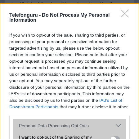
A mobiltelefonok összehasonlítása az ár, az akkumulátor-élettartam,
az operációs rendszer, a hardver, a kamera, az adatvédelem és a
Telefonguru -
Do Not Process My Personal
kialakítás szempontjából döntő fontosságú lehet. Ezek a
Information
szempontok kritikusak ahhoz, hogy megtaláljuk azokat a
mobiltelefonokat, amelyek megfelelnek az igényeinknek és
elvárásainknak.
If you wish to opt-out of the sale, sharing to third parties, or
processing of your personal or sensitive information for
Végül azt is fontos tudni, hogy a mobiltelefonok összehasonlítása
targeted advertising by us, please use the below opt-out
során minden felhasználó egyéni preferenciákkal rendelkezik, így a
section to confirm your selection. Please note that after your
választásuk eltérhet. Azonban azok, akik számára fontos a nagyobb
opt-out request is processed you may continue seeing
kijelző, hosszabb üzemidő, hatékony
interest-based ads based on personal information utilized by
us or personal information disclosed to third parties prior to
your opt-out. You may separately opt-out of the further
disclosure of your personal information by third parties on the
MOBILTELEFON MÁRKÁK
IAB’s list of downstream participants. This information may
also be disclosed by us to third parties on the
IAB’s List of
Apple
Downstream Participants
that may further disclose it to other
third parties.
Honor
Please note that this website/app uses one or more Google
Personal Data Processing Opt Outs
Huawei
services and may gather and store information including but
not limited to your visit or usage behaviour. You may click to
I want to opt-out of the Sharing of my