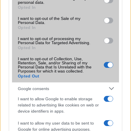
LG
personal data.
grant or deny consent to Google and its third-party tags to
Opted In
use your data for below specified purposes in below Google
Motorola
consent section.
I want to opt-out of the Sale of my
Personal Data.
Nokia
Opted In
Realme
I want to opt-out of processing my
Personal Data for Targeted Advertising.
Opted In
Samsung
I want to opt-out of Collection, Use,
Vivo
Retention, Sale, and/or Sharing of my
Personal Data that Is Unrelated with the
Purposes for which it was collected.
Xiaomi
Opted Out
ZTE
Google consents
Összes márka
I want to allow Google to enable storage
related to advertising like cookies on web or
device identifiers in apps.
Mennyibe kerül
I want to allow my user data to be sent to
Keressen a telefonboltok ajánlatai között!
Google for online advertising purposes.