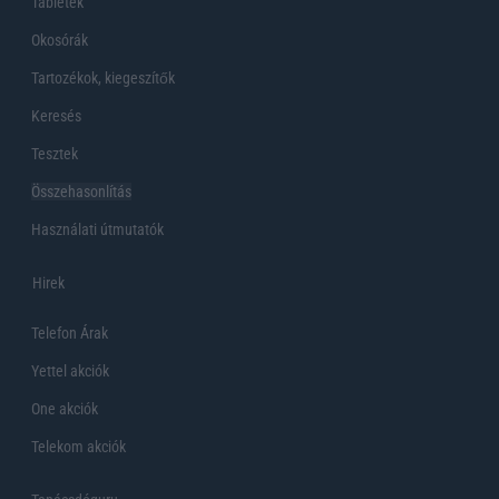
Tabletek
Okosórák
Tartozékok, kiegeszítők
Keresés
Tesztek
Összehasonlítás
Használati útmutatók
Hirek
Telefon Árak
Yettel akciók
One akciók
Telekom akciók