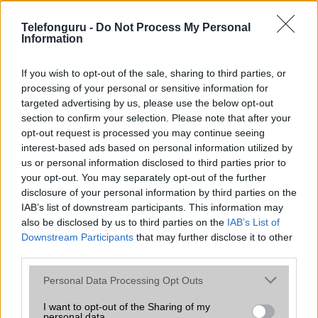
az operációs rendszer, a hardver, a kamera, az adatvédelem és a
kialakítás szempontjából döntő fontosságú lehet. Ezek a
Telefonguru -
Do Not Process My Personal
szempontok kritikusak ahhoz, hogy megtaláljuk azokat a
Information
mobiltelefonokat, amelyek megfelelnek az igényeinknek és
elvárásainknak.
If you wish to opt-out of the sale, sharing to third parties, or
processing of your personal or sensitive information for
Végül azt is fontos tudni, hogy a mobiltelefonok összehasonlítása
targeted advertising by us, please use the below opt-out
során minden felhasználó egyéni preferenciákkal rendelkezik, így a
section to confirm your selection. Please note that after your
választásuk eltérhet. Azonban azok, akik számára fontos a nagyobb
opt-out request is processed you may continue seeing
kijelző, hosszabb üzemidő, hatékony
interest-based ads based on personal information utilized by
us or personal information disclosed to third parties prior to
your opt-out. You may separately opt-out of the further
MOBILTELEFON MÁRKÁK
disclosure of your personal information by third parties on the
IAB’s list of downstream participants. This information may
Apple
also be disclosed by us to third parties on the
IAB’s List of
Downstream Participants
that may further disclose it to other
Honor
third parties.
Please note that this website/app uses one or more Google
Huawei
Personal Data Processing Opt Outs
services and may gather and store information including but
LG
not limited to your visit or usage behaviour. You may click to
I want to opt-out of the Sharing of my
personal data.