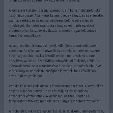
böngészésre és az e-mail-ek kezelésére használjuk.
A kamera is kulcsfontosságú szempont, amikor a mobiltelefonokat
hasonlítjuk össze. A kamerák képminősége változó, és az érzékelők
száma, a rekesz és az optika minősége befolyásolja a képek
minőségét. Ha fontos számodra a magas képminőség, akkor
érdemes olyan készüléket választani, amely magas felbontású
kamerával rendelkezik.
Az adatvédelem is fontos tényező, különösen a mobiltelefonok
esetében. Az ujjlenyomat-olvasók és az arcfelismerési rendszerek
biztonságosabbá teszik a készülékeinket, mert csak mi tudunk
hozzáférni azokhoz. Ezenkívül az adatvédelmi funkciók, például a
jelszavak mentése, a titkosítás és a biztonsági mentések lehetővé
teszik, hogy az adatok biztonságban legyenek, ha a készüléket
elveszítjük vagy ellopják.
Végül a készülék kialakítása is fontos szempont lehet. A készülékek
nagyon különböző méretűek és formájúak, és különböző
anyagokból készülhetnek. A vízállóság, az USB-C port és a
fejhallgató-csatlakozó megléte vagy hiánya is meghatározó lehet.
A mobiltelefonok összehasonlítása az ár, az akkumulátor-élettartam,