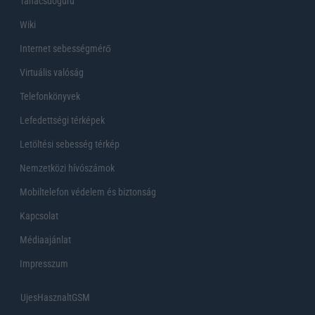
Tanácsdóguru
Wiki
Internet sebességmérő
Virtuális valóság
Telefonkönyvek
Lefedettségi térképek
Letöltési sebesség térkép
Nemzetközi hívószámok
Mobiltelefon védelem és biztonság
Kapcsolat
Médiaajánlat
Impresszum
UjesHasznaltGSM