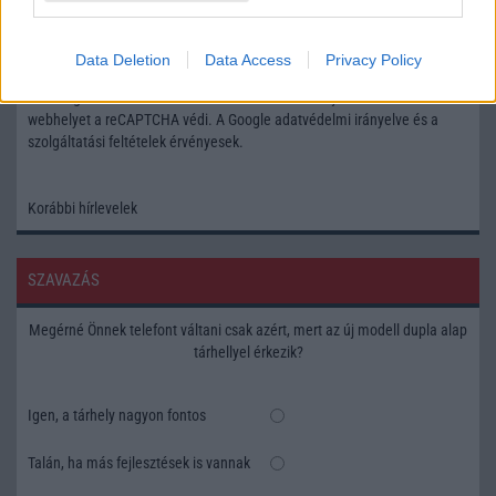
Feliratkozás a Telefonguru ingyenes hírlevelére
Data Deletion
Data Access
Privacy Policy
OK
Elfogadom az
Adatvédelmi és Adatkezelési Tájékoztatót
Ezt a
webhelyet a reCAPTCHA védi. A Google
adatvédelmi irányelve
és a
szolgáltatási feltételek
érvényesek.
Korábbi hírlevelek
SZAVAZÁS
Megérné Önnek telefont váltani csak azért, mert az új modell dupla alap
tárhellyel érkezik?
Igen, a tárhely nagyon fontos
Talán, ha más fejlesztések is vannak