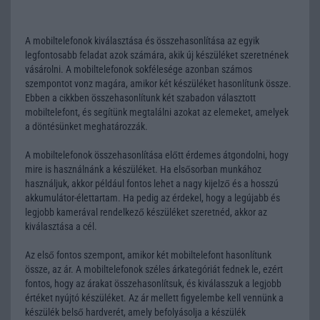
A mobiltelefonok kiválasztása és összehasonlítása az egyik
legfontosabb feladat azok számára, akik új készüléket szeretnének
vásárolni. A mobiltelefonok sokfélesége azonban számos
szempontot vonz magára, amikor két készüléket hasonlítunk össze.
Ebben a cikkben összehasonlítunk két szabadon választott
mobiltelefont, és segítünk megtalálni azokat az elemeket, amelyek
a döntésünket meghatározzák.
A mobiltelefonok összehasonlítása előtt érdemes átgondolni, hogy
mire is használnánk a készüléket. Ha elsősorban munkához
használjuk, akkor például fontos lehet a nagy kijelző és a hosszú
akkumulátor-élettartam. Ha pedig az érdekel, hogy a legújabb és
legjobb kamerával rendelkező készüléket szeretnéd, akkor az
kiválasztása a cél.
Az első fontos szempont, amikor két mobiltelefont hasonlítunk
össze, az ár. A mobiltelefonok széles árkategóriát fednek le, ezért
fontos, hogy az árakat összehasonlítsuk, és kiválasszuk a legjobb
értéket nyújtó készüléket. Az ár mellett figyelembe kell vennünk a
készülék belső hardverét, amely befolyásolja a készülék