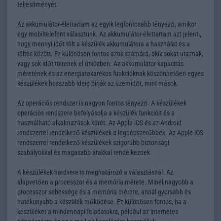
teljesítményét.
Az akkumulátor-élettartam az egyik legfontosabb tényező, amikor
egy mobiltelefont választunk. Az akkumulátor-élettartam azt jelenti,
hogy mennyi időt tölt a készülék akkumulátora a használat és a
töltés között. Ez különösen fontos azok számára, akik sokat utaznak,
vagy sok időt töltenek el útközben. Az akkumulátor-kapacitás
méretének és az energiatakarékos funkcióknak köszönhetően egyes
készülékek hosszabb ideig bírják az üzemidőt, mint mások.
Az operációs rendszer is nagyon fontos tényező. A készülékek
operációs rendszere befolyásolja a készülék funkcióit és a
használható alkalmazások körét. Az Apple iOS és az Android
rendszerrel rendelkező készülékek a legnépszerűbbek. Az Apple iOS
rendszerrel rendelkező készülékek szigorúbb biztonsági
szabályokkal és magasabb árakkal rendelkeznek.
A készülékek hardvere is meghatározó a választásnál. Az
alapvetően a processzor és a memória mérete. Minél nagyobb a
processzor sebessége és a memória mérete, annál gyorsabb és
hatékonyabb a készülék működése. Ez különösen fontos, ha a
készüléket a mindennapi feladatokra, például az internetes