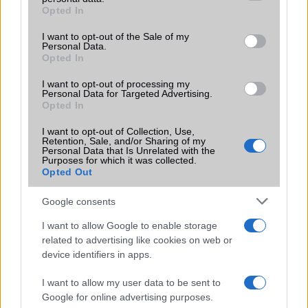
grant or deny consent to Google and its third-party tags to
Opted In
Motorola
use your data for below specified purposes in below Google
consent section.
I want to opt-out of the Sale of my
Nokia
Personal Data.
Opted In
Realme
I want to opt-out of processing my
Personal Data for Targeted Advertising.
Samsung
Opted In
Vivo
I want to opt-out of Collection, Use,
Retention, Sale, and/or Sharing of my
Personal Data that Is Unrelated with the
Xiaomi
Purposes for which it was collected.
Opted Out
ZTE
Google consents
Összes márka
I want to allow Google to enable storage
related to advertising like cookies on web or
device identifiers in apps.
Mennyibe kerül
I want to allow my user data to be sent to
Keressen a telefonboltok ajánlatai között!
Google for online advertising purposes.