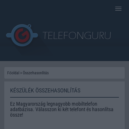
Toggle
naviga
Főoldal
>
Összehasonlítás
KÉSZÜLÉK ÖSSZEHASONLÍTÁS
Ez Magyarország legnagyobb mobiltelefon
adatbázisa. Válasszon ki két telefont és hasonlítsa
össze!