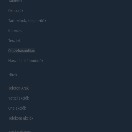
Tabletek
Okosórák
Tartozékok, kiegeszítők
Keresés
Tesztek
Összehasonlítás
Használati útmutatók
Hirek
Telefon Árak
Yettel akciók
One akciók
Telekom akciók