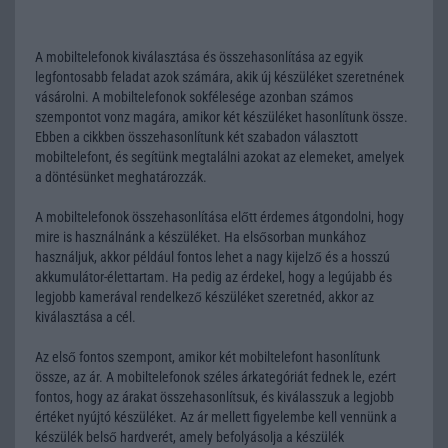
A mobiltelefonok kiválasztása és összehasonlítása az egyik
legfontosabb feladat azok számára, akik új készüléket szeretnének
vásárolni. A mobiltelefonok sokfélesége azonban számos
szempontot vonz magára, amikor két készüléket hasonlítunk össze.
Ebben a cikkben összehasonlítunk két szabadon választott
mobiltelefont, és segítünk megtalálni azokat az elemeket, amelyek
a döntésünket meghatározzák.
A mobiltelefonok összehasonlítása előtt érdemes átgondolni, hogy
mire is használnánk a készüléket. Ha elsősorban munkához
használjuk, akkor például fontos lehet a nagy kijelző és a hosszú
akkumulátor-élettartam. Ha pedig az érdekel, hogy a legújabb és
legjobb kamerával rendelkező készüléket szeretnéd, akkor az
kiválasztása a cél.
Az első fontos szempont, amikor két mobiltelefont hasonlítunk
össze, az ár. A mobiltelefonok széles árkategóriát fednek le, ezért
fontos, hogy az árakat összehasonlítsuk, és kiválasszuk a legjobb
értéket nyújtó készüléket. Az ár mellett figyelembe kell vennünk a
készülék belső hardverét, amely befolyásolja a készülék