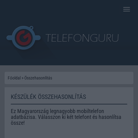
Toggle
naviga
Főoldal
>
Összehasonlítás
KÉSZÜLÉK ÖSSZEHASONLÍTÁS
Ez Magyarország legnagyobb mobiltelefon
adatbázisa. Válasszon ki két telefont és hasonlítsa
össze!