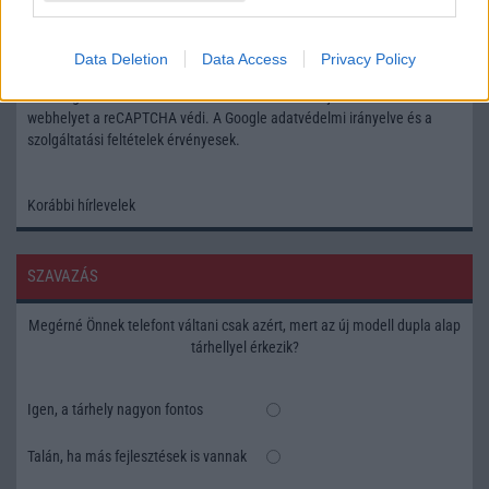
Feliratkozás a Telefonguru ingyenes hírlevelére
Data Deletion
Data Access
Privacy Policy
OK
Elfogadom az
Adatvédelmi és Adatkezelési Tájékoztatót
Ezt a
webhelyet a reCAPTCHA védi. A Google
adatvédelmi irányelve
és a
szolgáltatási feltételek
érvényesek.
Korábbi hírlevelek
SZAVAZÁS
Megérné Önnek telefont váltani csak azért, mert az új modell dupla alap
tárhellyel érkezik?
Igen, a tárhely nagyon fontos
Talán, ha más fejlesztések is vannak