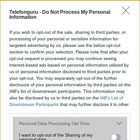
az operációs rendszer, a hardver, a kamera, az adatvédelem és a
kialakítás szempontjából döntő fontosságú lehet. Ezek a
Telefonguru -
Do Not Process My Personal
szempontok kritikusak ahhoz, hogy megtaláljuk azokat a
Information
mobiltelefonokat, amelyek megfelelnek az igényeinknek és
elvárásainknak.
If you wish to opt-out of the sale, sharing to third parties, or
processing of your personal or sensitive information for
Végül azt is fontos tudni, hogy a mobiltelefonok összehasonlítása
targeted advertising by us, please use the below opt-out
során minden felhasználó egyéni preferenciákkal rendelkezik, így a
section to confirm your selection. Please note that after your
választásuk eltérhet. Azonban azok, akik számára fontos a nagyobb
opt-out request is processed you may continue seeing
kijelző, hosszabb üzemidő, hatékony
interest-based ads based on personal information utilized by
us or personal information disclosed to third parties prior to
your opt-out. You may separately opt-out of the further
MOBILTELEFON MÁRKÁK
disclosure of your personal information by third parties on the
IAB’s list of downstream participants. This information may
Apple
also be disclosed by us to third parties on the
IAB’s List of
Downstream Participants
that may further disclose it to other
Honor
third parties.
Please note that this website/app uses one or more Google
Huawei
Personal Data Processing Opt Outs
services and may gather and store information including but
LG
not limited to your visit or usage behaviour. You may click to
I want to opt-out of the Sharing of my
personal data.