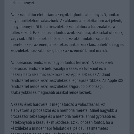
teljesítményét.
Az akkumulátor-élettartam az egyik legfontosabb tényező, amikor
egy mobiltelefont választunk. Az akkumulátor-élettartam azt jelenti,
hogy mennyi időt tölt a készülék akkumulátora a használat és a
töltés között. Ez különösen fontos azok számára, akik sokat utaznak,
vagy sok időt töltenek el útközben. Az akkumulátor-kapacitás
méretének és az energiatakarékos funkcióknak köszönhetően egyes
készülékek hosszabb ideig bírják az üzemidőt, mint mások.
Az operációs rendszer is nagyon fontos tényező. A készülékek
operációs rendszere befolyásolja a készülék funkcióit és a
használható alkalmazások körét. Az Apple iOS és az Android
rendszerrel rendelkező készülékek a legnépszerűbbek. Az Apple iOS
rendszerrel rendelkező készülékek szigorúbb biztonsági
szabályokkal és magasabb árakkal rendelkeznek.
A készülékek hardvere is meghatározó a választásnál. Az
alapvetően a processzor és a memória mérete. Minél nagyobb a
processzor sebessége és a memória mérete, annál gyorsabb és
hatékonyabb a készülék működése. Ez különösen fontos, ha a
készüléket a mindennapi feladatokra, például az internetes