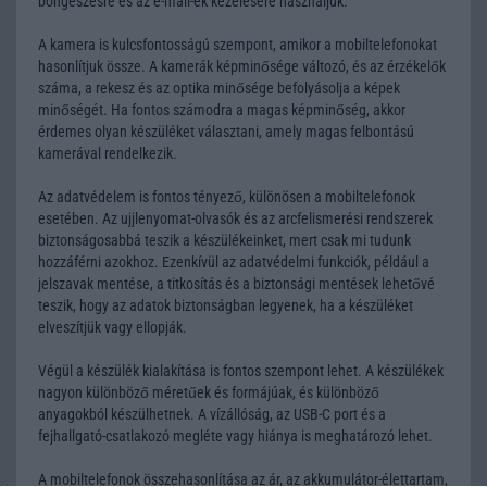
böngészésre és az e-mail-ek kezelésére használjuk.
A kamera is kulcsfontosságú szempont, amikor a mobiltelefonokat
hasonlítjuk össze. A kamerák képminősége változó, és az érzékelők
száma, a rekesz és az optika minősége befolyásolja a képek
minőségét. Ha fontos számodra a magas képminőség, akkor
érdemes olyan készüléket választani, amely magas felbontású
kamerával rendelkezik.
Az adatvédelem is fontos tényező, különösen a mobiltelefonok
esetében. Az ujjlenyomat-olvasók és az arcfelismerési rendszerek
biztonságosabbá teszik a készülékeinket, mert csak mi tudunk
hozzáférni azokhoz. Ezenkívül az adatvédelmi funkciók, például a
jelszavak mentése, a titkosítás és a biztonsági mentések lehetővé
teszik, hogy az adatok biztonságban legyenek, ha a készüléket
elveszítjük vagy ellopják.
Végül a készülék kialakítása is fontos szempont lehet. A készülékek
nagyon különböző méretűek és formájúak, és különböző
anyagokból készülhetnek. A vízállóság, az USB-C port és a
fejhallgató-csatlakozó megléte vagy hiánya is meghatározó lehet.
A mobiltelefonok összehasonlítása az ár, az akkumulátor-élettartam,