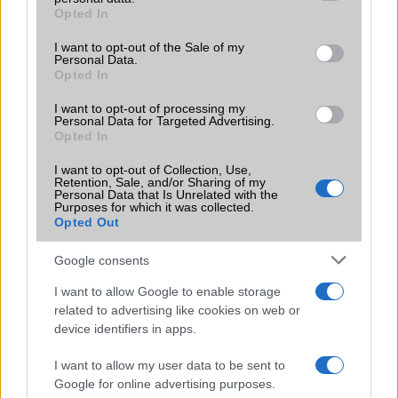
grant or deny consent to Google and its third-party tags to
Opted In
Motorola
use your data for below specified purposes in below Google
consent section.
I want to opt-out of the Sale of my
Nokia
Personal Data.
Opted In
Realme
I want to opt-out of processing my
Personal Data for Targeted Advertising.
Samsung
Opted In
vivo
I want to opt-out of Collection, Use,
Retention, Sale, and/or Sharing of my
Personal Data that Is Unrelated with the
Xiaomi
Purposes for which it was collected.
Opted Out
ZTE
Google consents
Összes márka
I want to allow Google to enable storage
related to advertising like cookies on web or
device identifiers in apps.
Mennyibe kerül
I want to allow my user data to be sent to
Keressen a telefonboltok ajánlatai között!
Google for online advertising purposes.