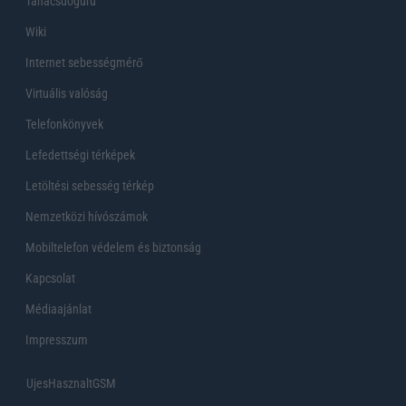
Tanácsdóguru
Wiki
Internet sebességmérő
Virtuális valóság
Telefonkönyvek
Lefedettségi térképek
Letöltési sebesség térkép
Nemzetközi hívószámok
Mobiltelefon védelem és biztonság
Kapcsolat
Médiaajánlat
Impresszum
UjesHasznaltGSM