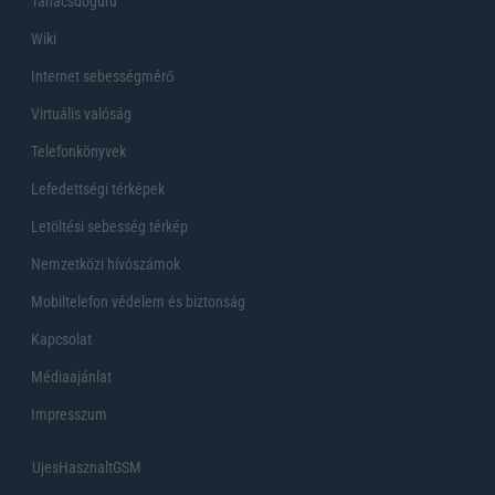
Tanácsdóguru
Wiki
Internet sebességmérő
Virtuális valóság
Telefonkönyvek
Lefedettségi térképek
Letöltési sebesség térkép
Nemzetközi hívószámok
Mobiltelefon védelem és biztonság
Kapcsolat
Médiaajánlat
Impresszum
UjesHasznaltGSM