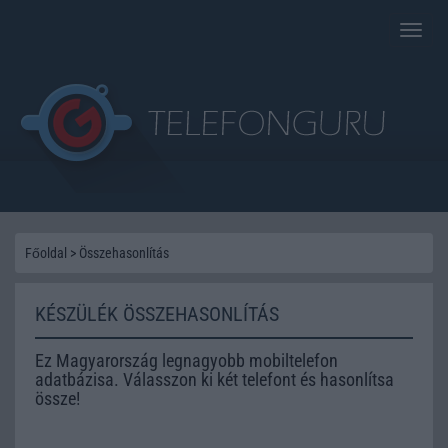
Toggle
naviga
Főoldal
>
Összehasonlítás
KÉSZÜLÉK ÖSSZEHASONLÍTÁS
Ez Magyarország legnagyobb mobiltelefon
adatbázisa. Válasszon ki két telefont és hasonlítsa
össze!