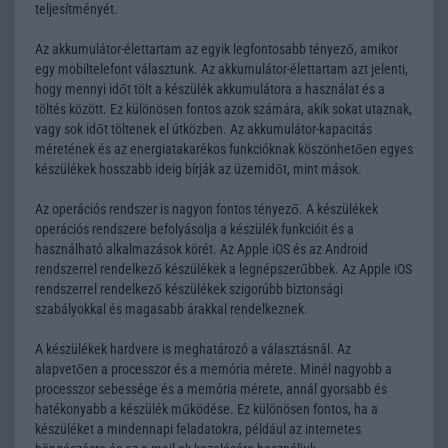
teljesítményét.
Az akkumulátor-élettartam az egyik legfontosabb tényező, amikor
egy mobiltelefont választunk. Az akkumulátor-élettartam azt jelenti,
hogy mennyi időt tölt a készülék akkumulátora a használat és a
töltés között. Ez különösen fontos azok számára, akik sokat utaznak,
vagy sok időt töltenek el útközben. Az akkumulátor-kapacitás
méretének és az energiatakarékos funkcióknak köszönhetően egyes
készülékek hosszabb ideig bírják az üzemidőt, mint mások.
Az operációs rendszer is nagyon fontos tényező. A készülékek
operációs rendszere befolyásolja a készülék funkcióit és a
használható alkalmazások körét. Az Apple iOS és az Android
rendszerrel rendelkező készülékek a legnépszerűbbek. Az Apple iOS
rendszerrel rendelkező készülékek szigorúbb biztonsági
szabályokkal és magasabb árakkal rendelkeznek.
A készülékek hardvere is meghatározó a választásnál. Az
alapvetően a processzor és a memória mérete. Minél nagyobb a
processzor sebessége és a memória mérete, annál gyorsabb és
hatékonyabb a készülék működése. Ez különösen fontos, ha a
készüléket a mindennapi feladatokra, például az internetes