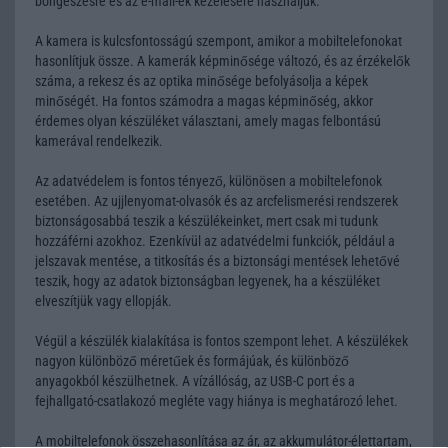
böngészésre és az e-mail-ek kezelésére használjuk.
A kamera is kulcsfontosságú szempont, amikor a mobiltelefonokat
hasonlítjuk össze. A kamerák képminősége változó, és az érzékelők
száma, a rekesz és az optika minősége befolyásolja a képek
minőségét. Ha fontos számodra a magas képminőség, akkor
érdemes olyan készüléket választani, amely magas felbontású
kamerával rendelkezik.
Az adatvédelem is fontos tényező, különösen a mobiltelefonok
esetében. Az ujjlenyomat-olvasók és az arcfelismerési rendszerek
biztonságosabbá teszik a készülékeinket, mert csak mi tudunk
hozzáférni azokhoz. Ezenkívül az adatvédelmi funkciók, például a
jelszavak mentése, a titkosítás és a biztonsági mentések lehetővé
teszik, hogy az adatok biztonságban legyenek, ha a készüléket
elveszítjük vagy ellopják.
Végül a készülék kialakítása is fontos szempont lehet. A készülékek
nagyon különböző méretűek és formájúak, és különböző
anyagokból készülhetnek. A vízállóság, az USB-C port és a
fejhallgató-csatlakozó megléte vagy hiánya is meghatározó lehet.
A mobiltelefonok összehasonlítása az ár, az akkumulátor-élettartam,