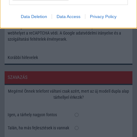
Feliratkozás a Telefonguru ingyenes hírlevelére
Data Deletion
Data Access
Privacy Policy
OK
Elfogadom az
Adatvédelmi és Adatkezelési Tájékoztatót
Ezt a
webhelyet a reCAPTCHA védi. A Google
adatvédelmi irányelve
és a
szolgáltatási feltételek
érvényesek.
Korábbi hírlevelek
SZAVAZÁS
Megérné Önnek telefont váltani csak azért, mert az új modell dupla alap
tárhellyel érkezik?
Igen, a tárhely nagyon fontos
Talán, ha más fejlesztések is vannak