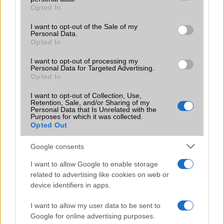
grant or deny consent to Google and its third-party tags to
Opted In
Motorola
use your data for below specified purposes in below Google
consent section.
I want to opt-out of the Sale of my
Nokia
Personal Data.
Opted In
Oppo
I want to opt-out of processing my
Personal Data for Targeted Advertising.
Samsung
Opted In
Vivo
I want to opt-out of Collection, Use,
Retention, Sale, and/or Sharing of my
Personal Data that Is Unrelated with the
Xiaomi
Purposes for which it was collected.
Opted Out
ZTE
Google consents
Összes márka
I want to allow Google to enable storage
related to advertising like cookies on web or
device identifiers in apps.
Mennyibe kerül
I want to allow my user data to be sent to
Keressen a telefonboltok ajánlatai között!
Google for online advertising purposes.