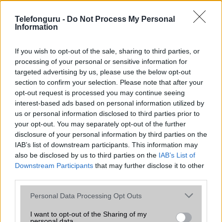
az operációs rendszer, a hardver, a kamera, az adatvédelem és a
kialakítás szempontjából döntő fontosságú lehet. Ezek a
Telefonguru -
Do Not Process My Personal
szempontok kritikusak ahhoz, hogy megtaláljuk azokat a
Information
mobiltelefonokat, amelyek megfelelnek az igényeinknek és
elvárásainknak.
If you wish to opt-out of the sale, sharing to third parties, or
processing of your personal or sensitive information for
Végül azt is fontos tudni, hogy a mobiltelefonok összehasonlítása
targeted advertising by us, please use the below opt-out
során minden felhasználó egyéni preferenciákkal rendelkezik, így a
section to confirm your selection. Please note that after your
választásuk eltérhet. Azonban azok, akik számára fontos a nagyobb
opt-out request is processed you may continue seeing
kijelző, hosszabb üzemidő, hatékony
interest-based ads based on personal information utilized by
us or personal information disclosed to third parties prior to
your opt-out. You may separately opt-out of the further
MOBILTELEFON MÁRKÁK
disclosure of your personal information by third parties on the
IAB’s list of downstream participants. This information may
Apple
also be disclosed by us to third parties on the
IAB’s List of
Downstream Participants
that may further disclose it to other
Honor
third parties.
Please note that this website/app uses one or more Google
Huawei
Personal Data Processing Opt Outs
services and may gather and store information including but
LG
not limited to your visit or usage behaviour. You may click to
I want to opt-out of the Sharing of my
personal data.