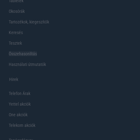
Tabletek
Okosórák
Tartozékok, kiegeszítők
Keresés
Tesztek
Összehasonlítás
Használati útmutatók
Hirek
Telefon Árak
Yettel akciók
One akciók
Telekom akciók