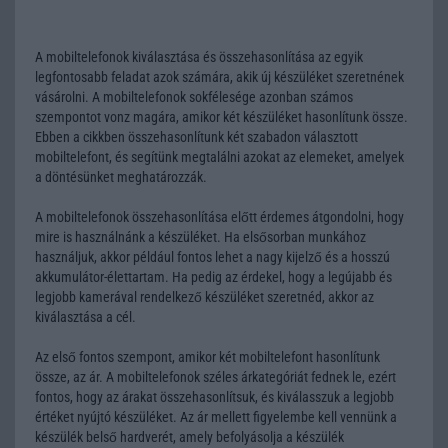
A mobiltelefonok kiválasztása és összehasonlítása az egyik
legfontosabb feladat azok számára, akik új készüléket szeretnének
vásárolni. A mobiltelefonok sokfélesége azonban számos
szempontot vonz magára, amikor két készüléket hasonlítunk össze.
Ebben a cikkben összehasonlítunk két szabadon választott
mobiltelefont, és segítünk megtalálni azokat az elemeket, amelyek
a döntésünket meghatározzák.
A mobiltelefonok összehasonlítása előtt érdemes átgondolni, hogy
mire is használnánk a készüléket. Ha elsősorban munkához
használjuk, akkor például fontos lehet a nagy kijelző és a hosszú
akkumulátor-élettartam. Ha pedig az érdekel, hogy a legújabb és
legjobb kamerával rendelkező készüléket szeretnéd, akkor az
kiválasztása a cél.
Az első fontos szempont, amikor két mobiltelefont hasonlítunk
össze, az ár. A mobiltelefonok széles árkategóriát fednek le, ezért
fontos, hogy az árakat összehasonlítsuk, és kiválasszuk a legjobb
értéket nyújtó készüléket. Az ár mellett figyelembe kell vennünk a
készülék belső hardverét, amely befolyásolja a készülék