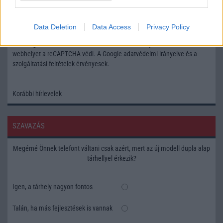
Feliratkozás a Telefonguru ingyenes hírlevelére
Data Deletion
Data Access
Privacy Policy
OK
Elfogadom az
Adatvédelmi és Adatkezelési Tájékoztatót
Ezt a
webhelyet a reCAPTCHA védi. A Google
adatvédelmi irányelve
és a
szolgáltatási feltételek
érvényesek.
Korábbi hírlevelek
SZAVAZÁS
Megérné Önnek telefont váltani csak azért, mert az új modell dupla alap
tárhellyel érkezik?
Igen, a tárhely nagyon fontos
Talán, ha más fejlesztések is vannak