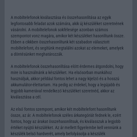
A mobiltelefonok kiválasztása és összehasonlítása az egyik
legfontosabb feladat azok számára, akik új készüléket szeretnének
vásárolni. A mobiltelefonok sokfélesége azonban számos
szempontot vonz magára, amikor két készüléket hasonlítunk össze.
Ebben a cikkben összehasonlítunk két szabadon választott
mobiltelefont, és segítünk megtalálni azokat az elemeket, amelyek
a döntésünket meghatározzák.
A mobiltelefonok összehasonlítása előtt érdemes átgondolni, hogy
mire is használnánk a készüléket. Ha elsősorban munkához
használjuk, akkor például fontos lehet a nagy kijelző és a hosszú
akkumulátor-élettartam. Ha pedig az érdekel, hogy a legújabb és
legjobb kamerával rendelkező készüléket szeretnéd, akkor az
kiválasztása a cél.
Az első fontos szempont, amikor két mobiltelefont hasonlítunk
össze, az ár. A mobiltelefonok széles árkategóriát fednek le, ezért
fontos, hogy az árakat összehasonlítsuk, és kiválasszuk a legjobb
értéket nyújtó készüléket. Az ár mellett figyelembe kell vennünk a
készülék belső hardverét, amely befolyásolja a készülék