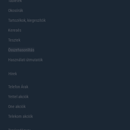
Tabletek
Okosórák
Tartozékok, kiegeszítők
Keresés
Tesztek
Összehasonlítás
Használati útmutatók
Hirek
Telefon Árak
Yettel akciók
One akciók
Telekom akciók