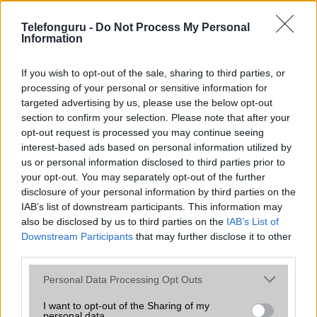
az operációs rendszer, a hardver, a kamera, az adatvédelem és a
kialakítás szempontjából döntő fontosságú lehet. Ezek a
Telefonguru -
Do Not Process My Personal
szempontok kritikusak ahhoz, hogy megtaláljuk azokat a
Information
mobiltelefonokat, amelyek megfelelnek az igényeinknek és
elvárásainknak.
If you wish to opt-out of the sale, sharing to third parties, or
processing of your personal or sensitive information for
Végül azt is fontos tudni, hogy a mobiltelefonok összehasonlítása
targeted advertising by us, please use the below opt-out
során minden felhasználó egyéni preferenciákkal rendelkezik, így a
section to confirm your selection. Please note that after your
választásuk eltérhet. Azonban azok, akik számára fontos a nagyobb
opt-out request is processed you may continue seeing
kijelző, hosszabb üzemidő, hatékony
interest-based ads based on personal information utilized by
us or personal information disclosed to third parties prior to
your opt-out. You may separately opt-out of the further
MOBILTELEFON MÁRKÁK
disclosure of your personal information by third parties on the
IAB’s list of downstream participants. This information may
Apple
also be disclosed by us to third parties on the
IAB’s List of
Downstream Participants
that may further disclose it to other
Honor
third parties.
Please note that this website/app uses one or more Google
Huawei
Personal Data Processing Opt Outs
services and may gather and store information including but
LG
not limited to your visit or usage behaviour. You may click to
I want to opt-out of the Sharing of my
personal data.