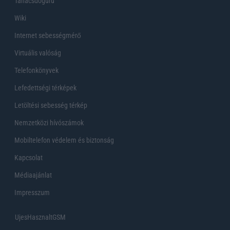
Tanácsdóguru
Wiki
Internet sebességmérő
Virtuális valóság
Telefonkönyvek
Lefedettségi térképek
Letöltési sebesség térkép
Nemzetközi hívószámok
Mobiltelefon védelem és biztonság
Kapcsolat
Médiaajánlat
Impresszum
UjesHasznaltGSM