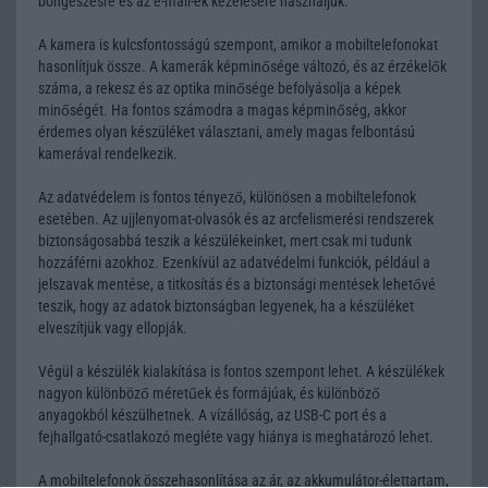
böngészésre és az e-mail-ek kezelésére használjuk.
A kamera is kulcsfontosságú szempont, amikor a mobiltelefonokat
hasonlítjuk össze. A kamerák képminősége változó, és az érzékelők
száma, a rekesz és az optika minősége befolyásolja a képek
minőségét. Ha fontos számodra a magas képminőség, akkor
érdemes olyan készüléket választani, amely magas felbontású
kamerával rendelkezik.
Az adatvédelem is fontos tényező, különösen a mobiltelefonok
esetében. Az ujjlenyomat-olvasók és az arcfelismerési rendszerek
biztonságosabbá teszik a készülékeinket, mert csak mi tudunk
hozzáférni azokhoz. Ezenkívül az adatvédelmi funkciók, például a
jelszavak mentése, a titkosítás és a biztonsági mentések lehetővé
teszik, hogy az adatok biztonságban legyenek, ha a készüléket
elveszítjük vagy ellopják.
Végül a készülék kialakítása is fontos szempont lehet. A készülékek
nagyon különböző méretűek és formájúak, és különböző
anyagokból készülhetnek. A vízállóság, az USB-C port és a
fejhallgató-csatlakozó megléte vagy hiánya is meghatározó lehet.
A mobiltelefonok összehasonlítása az ár, az akkumulátor-élettartam,