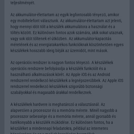
teljesítményét.
Az akkumulátor-élettartam az egyik legfontosabb tényező, amikor
egy mobiltelefont választunk. Az akkumulátor-élettartam azt jelenti,
hogy mennyi időt tölt a készülék akkumulátora a használat és a
töltés között. Ez különösen fontos azok számára, akik sokat utaznak,
vagy sok időt töltenek el útközben. Az akkumulátor-kapacitás
méretének és az energiatakarékos funkcióknak köszönhetően egyes
készülékek hosszabb ideig bírják az üzemidőt, mint mások.
Az operációs rendszer is nagyon fontos tényező. A készülékek
operációs rendszere befolyásolja a készülék funkcióit és a
használható alkalmazások körét. Az Apple iOS és az Android
rendszerrel rendelkező készülékek a legnépszerűbbek. Az Apple iOS
rendszerrel rendelkező készülékek szigorúbb biztonsági
szabályokkal és magasabb árakkal rendelkeznek.
A készülékek hardvere is meghatározó a választásnál. Az
alapvetően a processzor és a memória mérete. Minél nagyobb a
processzor sebessége és a memória mérete, annál gyorsabb és
hatékonyabb a készülék működése. Ez különösen fontos, ha a
készüléket a mindennapi feladatokra, például az internetes