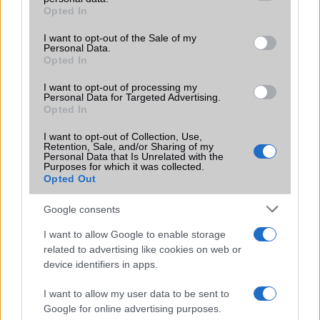
grant or deny consent to Google and its third-party tags to
Opted In
Motorola
use your data for below specified purposes in below Google
consent section.
I want to opt-out of the Sale of my
Nokia
Personal Data.
Opted In
Oppo
I want to opt-out of processing my
Personal Data for Targeted Advertising.
Samsung
Opted In
Vivo
I want to opt-out of Collection, Use,
Retention, Sale, and/or Sharing of my
Personal Data that Is Unrelated with the
Xiaomi
Purposes for which it was collected.
Opted Out
ZTE
Google consents
Összes márka
I want to allow Google to enable storage
related to advertising like cookies on web or
device identifiers in apps.
Mennyibe kerül
I want to allow my user data to be sent to
Keressen a telefonboltok ajánlatai között!
Google for online advertising purposes.