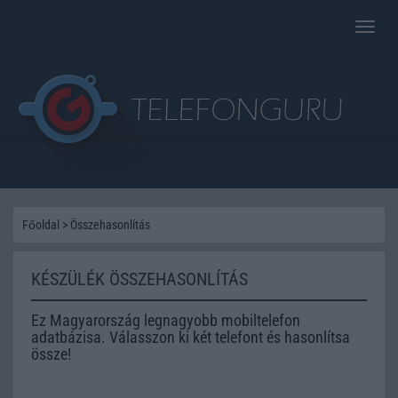
Toggle
naviga
Főoldal
>
Összehasonlítás
KÉSZÜLÉK ÖSSZEHASONLÍTÁS
Ez Magyarország legnagyobb mobiltelefon
adatbázisa. Válasszon ki két telefont és hasonlítsa
össze!