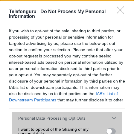
az operációs rendszer, a hardver, a kamera, az adatvédelem és a
kialakítás szempontjából döntő fontosságú lehet. Ezek a
Telefonguru -
Do Not Process My Personal
szempontok kritikusak ahhoz, hogy megtaláljuk azokat a
Information
mobiltelefonokat, amelyek megfelelnek az igényeinknek és
elvárásainknak.
If you wish to opt-out of the sale, sharing to third parties, or
processing of your personal or sensitive information for
Végül azt is fontos tudni, hogy a mobiltelefonok összehasonlítása
targeted advertising by us, please use the below opt-out
során minden felhasználó egyéni preferenciákkal rendelkezik, így a
section to confirm your selection. Please note that after your
választásuk eltérhet. Azonban azok, akik számára fontos a nagyobb
opt-out request is processed you may continue seeing
kijelző, hosszabb üzemidő, hatékony
interest-based ads based on personal information utilized by
us or personal information disclosed to third parties prior to
your opt-out. You may separately opt-out of the further
MOBILTELEFON MÁRKÁK
disclosure of your personal information by third parties on the
IAB’s list of downstream participants. This information may
Apple
also be disclosed by us to third parties on the
IAB’s List of
Downstream Participants
that may further disclose it to other
Honor
third parties.
Please note that this website/app uses one or more Google
Huawei
Personal Data Processing Opt Outs
services and may gather and store information including but
LG
not limited to your visit or usage behaviour. You may click to
I want to opt-out of the Sharing of my
personal data.