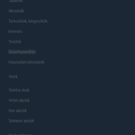
Tabletek
Okosórák
Tartozékok, kiegeszítők
Keresés
Tesztek
Összehasonlítás
Használati útmutatók
Hirek
Telefon Árak
Yettel akciók
One akciók
Telekom akciók