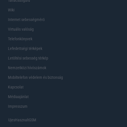
Tanácsdóguru
Wiki
Internet sebességmérő
Virtuális valóság
Telefonkönyvek
Lefedettségi térképek
Letöltési sebesség térkép
Nemzetközi hívószámok
Mobiltelefon védelem és biztonság
Kapcsolat
Médiaajánlat
Impresszum
UjesHasznaltGSM