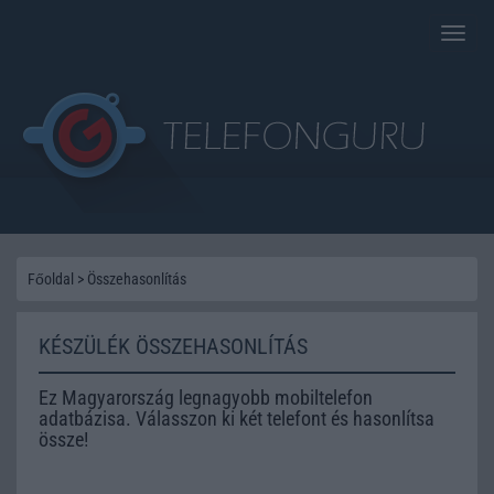
Toggle
naviga
Főoldal
>
Összehasonlítás
KÉSZÜLÉK ÖSSZEHASONLÍTÁS
Ez Magyarország legnagyobb mobiltelefon
adatbázisa. Válasszon ki két telefont és hasonlítsa
össze!