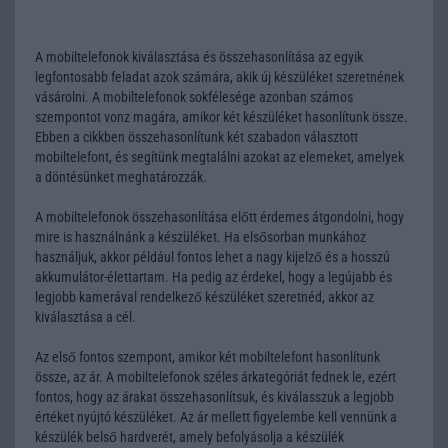
A mobiltelefonok kiválasztása és összehasonlítása az egyik
legfontosabb feladat azok számára, akik új készüléket szeretnének
vásárolni. A mobiltelefonok sokfélesége azonban számos
szempontot vonz magára, amikor két készüléket hasonlítunk össze.
Ebben a cikkben összehasonlítunk két szabadon választott
mobiltelefont, és segítünk megtalálni azokat az elemeket, amelyek
a döntésünket meghatározzák.
A mobiltelefonok összehasonlítása előtt érdemes átgondolni, hogy
mire is használnánk a készüléket. Ha elsősorban munkához
használjuk, akkor például fontos lehet a nagy kijelző és a hosszú
akkumulátor-élettartam. Ha pedig az érdekel, hogy a legújabb és
legjobb kamerával rendelkező készüléket szeretnéd, akkor az
kiválasztása a cél.
Az első fontos szempont, amikor két mobiltelefont hasonlítunk
össze, az ár. A mobiltelefonok széles árkategóriát fednek le, ezért
fontos, hogy az árakat összehasonlítsuk, és kiválasszuk a legjobb
értéket nyújtó készüléket. Az ár mellett figyelembe kell vennünk a
készülék belső hardverét, amely befolyásolja a készülék