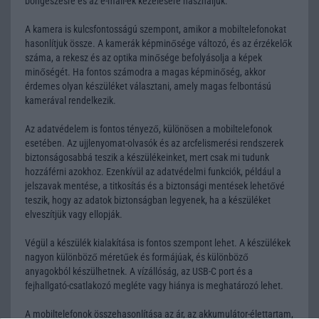
böngészésre és az e-mail-ek kezelésére használjuk.
A kamera is kulcsfontosságú szempont, amikor a mobiltelefonokat
hasonlítjuk össze. A kamerák képminősége változó, és az érzékelők
száma, a rekesz és az optika minősége befolyásolja a képek
minőségét. Ha fontos számodra a magas képminőség, akkor
érdemes olyan készüléket választani, amely magas felbontású
kamerával rendelkezik.
Az adatvédelem is fontos tényező, különösen a mobiltelefonok
esetében. Az ujjlenyomat-olvasók és az arcfelismerési rendszerek
biztonságosabbá teszik a készülékeinket, mert csak mi tudunk
hozzáférni azokhoz. Ezenkívül az adatvédelmi funkciók, például a
jelszavak mentése, a titkosítás és a biztonsági mentések lehetővé
teszik, hogy az adatok biztonságban legyenek, ha a készüléket
elveszítjük vagy ellopják.
Végül a készülék kialakítása is fontos szempont lehet. A készülékek
nagyon különböző méretűek és formájúak, és különböző
anyagokból készülhetnek. A vízállóság, az USB-C port és a
fejhallgató-csatlakozó megléte vagy hiánya is meghatározó lehet.
A mobiltelefonok összehasonlítása az ár, az akkumulátor-élettartam,