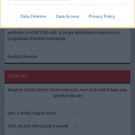
Feliratkozás a Telefonguru ingyenes hírlevelére
Data Deletion
Data Access
Privacy Policy
OK
Elfogadom az
Adatvédelmi és Adatkezelési Tájékoztatót
Ezt a
webhelyet a reCAPTCHA védi. A Google
adatvédelmi irányelve
és a
szolgáltatási feltételek
érvényesek.
Korábbi hírlevelek
SZAVAZÁS
Megérné Önnek telefont váltani csak azért, mert az új modell dupla alap
tárhellyel érkezik?
Igen, a tárhely nagyon fontos
Talán, ha más fejlesztések is vannak