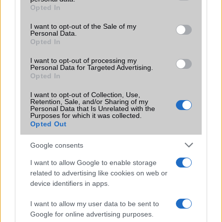
grant or deny consent to Google and its third-party tags to
Opted In
Motorola
use your data for below specified purposes in below Google
consent section.
I want to opt-out of the Sale of my
Nokia
Personal Data.
Opted In
Realme
I want to opt-out of processing my
Personal Data for Targeted Advertising.
Samsung
Opted In
vivo
I want to opt-out of Collection, Use,
Retention, Sale, and/or Sharing of my
Personal Data that Is Unrelated with the
Xiaomi
Purposes for which it was collected.
Opted Out
ZTE
Google consents
Összes márka
I want to allow Google to enable storage
related to advertising like cookies on web or
device identifiers in apps.
Mennyibe kerül
I want to allow my user data to be sent to
Keressen a telefonboltok ajánlatai között!
Google for online advertising purposes.