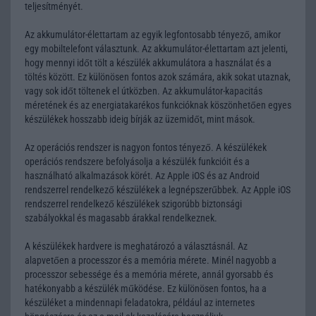
teljesítményét.
Az akkumulátor-élettartam az egyik legfontosabb tényező, amikor
egy mobiltelefont választunk. Az akkumulátor-élettartam azt jelenti,
hogy mennyi időt tölt a készülék akkumulátora a használat és a
töltés között. Ez különösen fontos azok számára, akik sokat utaznak,
vagy sok időt töltenek el útközben. Az akkumulátor-kapacitás
méretének és az energiatakarékos funkcióknak köszönhetően egyes
készülékek hosszabb ideig bírják az üzemidőt, mint mások.
Az operációs rendszer is nagyon fontos tényező. A készülékek
operációs rendszere befolyásolja a készülék funkcióit és a
használható alkalmazások körét. Az Apple iOS és az Android
rendszerrel rendelkező készülékek a legnépszerűbbek. Az Apple iOS
rendszerrel rendelkező készülékek szigorúbb biztonsági
szabályokkal és magasabb árakkal rendelkeznek.
A készülékek hardvere is meghatározó a választásnál. Az
alapvetően a processzor és a memória mérete. Minél nagyobb a
processzor sebessége és a memória mérete, annál gyorsabb és
hatékonyabb a készülék működése. Ez különösen fontos, ha a
készüléket a mindennapi feladatokra, például az internetes