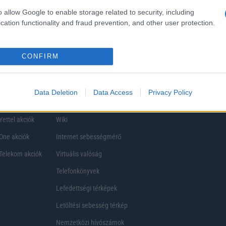
ezik, így a választásuk eltérhet. Azonban azok, akik számára fontos a nagyobb kij
o allow Google to enable storage related to security, including
ékony
cation functionality and fraud prevention, and other user protection.
CONFIRM
Data Deletion
Data Access
Privacy Policy
Telefon Árak
Tanácsdóguru
UjesHasznaltGSM
Yettel akciók
Wiki
One akciók
Internet sebességmérő
Telekom akciók
Virtuális valóság
Telefonkönyvek
Lefedettségi térképek
Letöltési sebesség térkép
Nemzetközi hívószámok