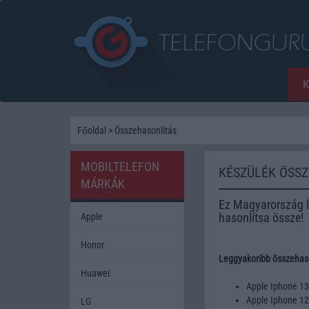
Főoldal
>
Összehasonlítás
MOBILTELEFON
KÉSZÜLÉK ÖSS
MÁRKÁK
Ez Magyarország l
hasonlítsa össze!
Apple
Honor
Leggyakoribb összehaso
Huawei
Apple Iphone 1
Apple Iphone 1
LG