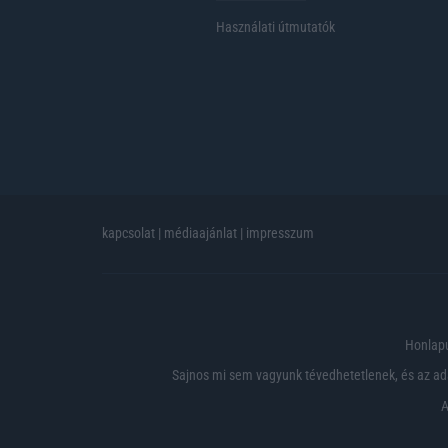
Használati útmutatók
kapcsolat
|
médiaajánlat
|
impresszum
Honlapu
Sajnos mi sem vagyunk tévedhetetlenek, és az ada
A