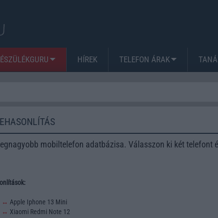
KÉSZÜLÉKGURU
HÍREK
TELEFON ÁRAK
TANÁ
ZEHASONLÍTÁS
egnagyobb mobiltelefon adatbázisa. Válasszon ki két telefont 
nlítások:
3
↔
Apple Iphone 13 Mini
2
↔
Xiaomi Redmi Note 12