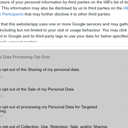
losure of your personal information by third parties on the IAB’s list of
hasonlítása előtt érdemes átgondolni, hogy mire is használnánk a készüléket. Ha
. This information may also be disclosed by us to third parties on the
IA
ználjuk, akkor például fontos lehet a nagy kijelző és a hosszú akkumulátor-
Participants
that may further disclose it to other third parties.
 érdekel, hogy a legújabb és legjobb kamerával rendelkező készüléket szeretnéd,
 that this website/app uses one or more Google services and may gath
including but not limited to your visit or usage behaviour. You may click 
, amikor két mobiltelefont hasonlítunk össze, az ár. A mobiltelefonok széles
 to Google and its third-party tags to use your data for below specifi
ezért fontos, hogy az árakat összehasonlítsuk, és kiválasszuk a legjobb értéket ny
ogle consent section.
tt figyelembe kell vennünk a készülék belső hardverét, amely befolyásolja a készü
l Data Processing Opt Outs
am az egyik legfontosabb tényező, amikor egy mobiltelefont választunk. Az
azt jelenti, hogy mennyi időt tölt a készülék akkumulátora a használat és a töltés
o opt-out of the Sharing of my personal data.
ntos azok számára, akik sokat utaznak, vagy sok időt töltenek el útközben. Az
In
méretének és az energiatakarékos funkcióknak köszönhetően egyes készülékek
az üzemidőt, mint mások.
o opt-out of the Sale of my Personal Data.
s nagyon fontos tényező. A készülékek operációs rendszere befolyásolja a készül
In
ató alkalmazások körét. Az Apple iOS és az Android rendszerrel rendelkező készü
Apple iOS rendszerrel rendelkező készülékek szigorúbb biztonsági szabályokkal é
to opt-out of processing my Personal Data for Targeted
ing.
elkeznek.
In
is meghatározó a választásnál. Az alapvetően a processzor és a memória mérete
o opt-out of Collection, Use, Retention, Sale, and/or Sharing