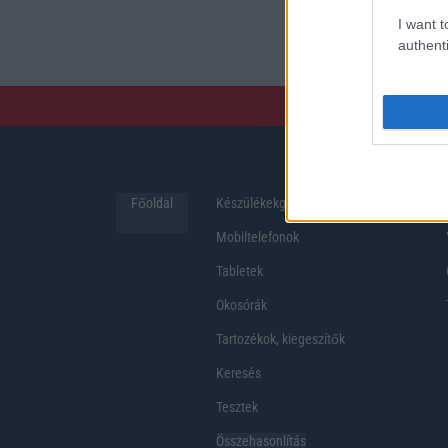
preferenciákkal rendelk
I want t
hosszabb üzemidő, hat
authenti
Főoldal
Készülékekguru
Hirek
Mobiltelefonok
Tabletek
Okosórák
Tartozékok, kiegeszítők
Keresés
Tesztek
Összehasonlítás