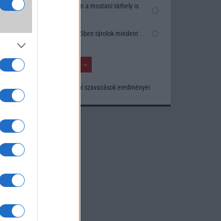
k
Nem, nekem a mostani tárhely is
szésre
elég
Inkább felhőben tárolok mindent
nősége
tos
Korábbi szavazások eredményei
khoz.
ó
kusak
knak.