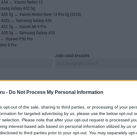
y A54
↔
Xiaomi Redmi 12
sung Galaxy A52 5g
y A53 5g
↔
Xiaomi Redmi Note 13 Pro 5g (2024)
y A52s
↔
Samsung Galaxy A56
y A52 5g
↔
Xiaomi Mi 9 Pro
y A33 5g
↔
Samsung Galaxy A35
o
↔
Huawei P30 Pro
lme 8 Pro
Jobb oldali készülék:
ru -
Do Not Process My Personal Information
to opt-out of the sale, sharing to third parties, or processing of your per
sztása és összehasonlítása az egyik legfontosabb feladat azok számára, akik új
formation for targeted advertising by us, please use the below opt-out s
 vásárolni. A mobiltelefonok sokfélesége azonban számos szempontot vonz mag
r selection. Please note that after your opt-out request is processed y
asonlítunk össze. Ebben a cikkben összehasonlítunk két szabadon választott
eing interest-based ads based on personal information utilized by us or
tünk megtalálni azokat az elemeket, amelyek a döntésünket meghatározzák.
disclosed to third parties prior to your opt-out. You may separately opt-