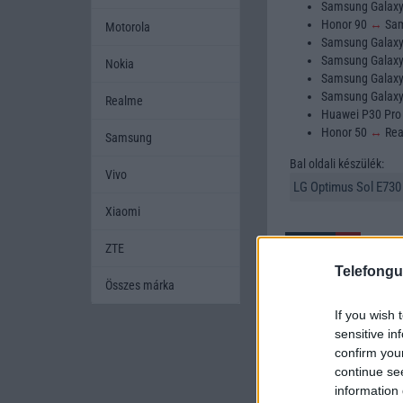
Samsung Galax
Honor 90
↔
Sam
Motorola
Samsung Galax
Samsung Galax
Nokia
Samsung Galax
Samsung Galax
Realme
Huawei P30 Pr
Honor 50
↔
Rea
Samsung
Bal oldali készülék:
Vivo
Xiaomi
ZTE
Telefongu
Összes márka
If you wish 
A mobiltelefonok kivála
sensitive in
készüléket szeretnének
confirm you
amikor két készüléket h
continue se
mobiltelefont, és segí
information 