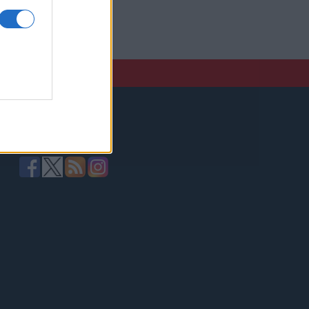
elző,
Kövessen minket!