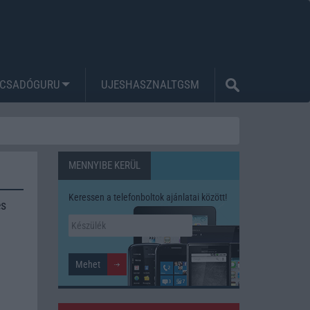
CSADÓGURU
UJESHASZNALTGSM
MENNYIBE KERÜL
Keressen a telefonboltok ajánlatai között!
és