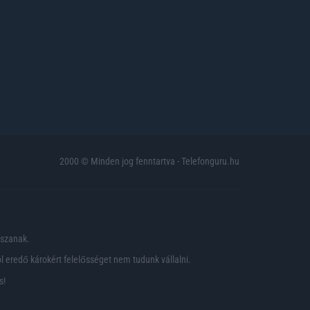
2000 © Minden jog fenntartva - Telefonguru.hu
pszanak.
 eredő károkért felelősséget nem tudunk vállalni.
s!