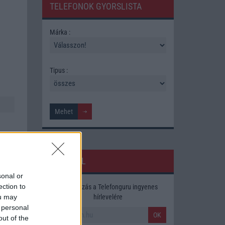
TELEFONOK GYORSLISTA
Márka :
Tipus :
HÍRLEVÉL
sonal or
ection to
Feliratkozás a Telefonguru ingyenes
ára,
hírlevelére
ou may
 personal
OK
out of the