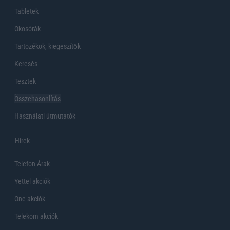
Tabletek
Okosórák
Tartozékok, kiegeszítők
Keresés
Tesztek
Összehasonlítás
Használati útmutatók
Hirek
Telefon Árak
Yettel akciók
One akciók
Telekom akciók