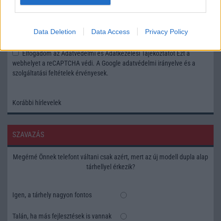
Feliratkozás a Telefonguru ingyenes hírlevelére
Data Deletion
Data Access
Privacy Policy
OK
Elfogadom az
Adatvédelmi és Adatkezelési Tájékoztatót
Ezt a
webhelyet a reCAPTCHA védi. A Google
adatvédelmi irányelve
és a
szolgáltatási feltételek
érvényesek.
Korábbi hírlevelek
SZAVAZÁS
Megérné Önnek telefont váltani csak azért, mert az új modell dupla alap
tárhellyel érkezik?
Igen, a tárhely nagyon fontos
Talán, ha más fejlesztések is vannak