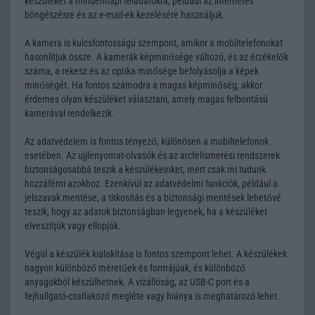
készüléket a mindennapi feladatokra, például az internetes
böngészésre és az e-mail-ek kezelésére használjuk.
A kamera is kulcsfontosságú szempont, amikor a mobiltelefonokat
hasonlítjuk össze. A kamerák képminősége változó, és az érzékelők
száma, a rekesz és az optika minősége befolyásolja a képek
minőségét. Ha fontos számodra a magas képminőség, akkor
érdemes olyan készüléket választani, amely magas felbontású
kamerával rendelkezik.
Az adatvédelem is fontos tényező, különösen a mobiltelefonok
esetében. Az ujjlenyomat-olvasók és az arcfelismerési rendszerek
biztonságosabbá teszik a készülékeinket, mert csak mi tudunk
hozzáférni azokhoz. Ezenkívül az adatvédelmi funkciók, például a
jelszavak mentése, a titkosítás és a biztonsági mentések lehetővé
teszik, hogy az adatok biztonságban legyenek, ha a készüléket
elveszítjük vagy ellopják.
Végül a készülék kialakítása is fontos szempont lehet. A készülékek
nagyon különböző méretűek és formájúak, és különböző
anyagokból készülhetnek. A vízállóság, az USB-C port és a
fejhallgató-csatlakozó megléte vagy hiánya is meghatározó lehet.