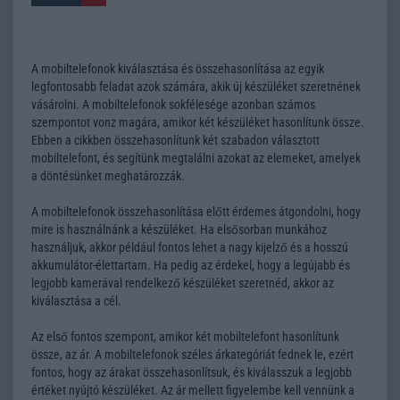
A mobiltelefonok kiválasztása és összehasonlítása az egyik
legfontosabb feladat azok számára, akik új készüléket szeretnének
vásárolni. A mobiltelefonok sokfélesége azonban számos
szempontot vonz magára, amikor két készüléket hasonlítunk össze.
Ebben a cikkben összehasonlítunk két szabadon választott
mobiltelefont, és segítünk megtalálni azokat az elemeket, amelyek
a döntésünket meghatározzák.
A mobiltelefonok összehasonlítása előtt érdemes átgondolni, hogy
mire is használnánk a készüléket. Ha elsősorban munkához
használjuk, akkor például fontos lehet a nagy kijelző és a hosszú
akkumulátor-élettartam. Ha pedig az érdekel, hogy a legújabb és
legjobb kamerával rendelkező készüléket szeretnéd, akkor az
kiválasztása a cél.
Az első fontos szempont, amikor két mobiltelefont hasonlítunk
össze, az ár. A mobiltelefonok széles árkategóriát fednek le, ezért
fontos, hogy az árakat összehasonlítsuk, és kiválasszuk a legjobb
értéket nyújtó készüléket. Az ár mellett figyelembe kell vennünk a