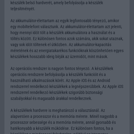
készülék belső hardverét, amely befolyásolja a készülék
teljesítményét.
Az akkumulátor-élettartam az egyik legfontosabb tényező, amikor
egy mobiltelefont választunk. Az akkumulátor-élettartam azt jelenti,
hogy mennyi időt tölt a készülék akkumulátora a használat és a
töltés között. Ez különösen fontos azok számára, akik sokat utaznak,
vagy sok időt töltenek el útközben. Az akkumulátor-kapacitás
méretének és az energiatakarékos funkcióknak köszönhetően egyes
készülékek hosszabb ideig bírják az üzemidőt, mint mások.
Az operációs rendszer is nagyon fontos tényező. A készülékek
operációs rendszere befolyásolja a készülék funkcióit és a
használható alkalmazások körét. Az Apple iOS és az Android
rendszerrel rendelkező készülékek a legnépszerűbbek. Az Apple iOS
rendszerrel rendelkező készülékek szigorúbb biztonsági
szabályokkal és magasabb árakkal rendelkeznek.
A készülékek hardvere is meghatározó a választásnál. Az
alapvetően a processzor és a memória mérete. Minél nagyobb a
processzor sebessége és a memória mérete, annál gyorsabb és
hatékonyabb a készülék működése. Ez különösen fontos, ha a