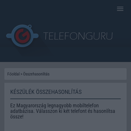
Toggle
naviga
Főoldal
>
Összehasonlítás
KÉSZÜLÉK ÖSSZEHASONLÍTÁS
Ez Magyarország legnagyobb mobiltelefon
adatbázisa. Válasszon ki két telefont és hasonlítsa
össze!