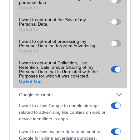
LG
personal data.
grant or deny consent to Google and its third-party tags to
Opted In
use your data for below specified purposes in below Google
Motorola
consent section.
I want to opt-out of the Sale of my
Personal Data.
Nokia
Opted In
Realme
I want to opt-out of processing my
Personal Data for Targeted Advertising.
Opted In
Samsung
I want to opt-out of Collection, Use,
Vivo
Retention, Sale, and/or Sharing of my
Personal Data that Is Unrelated with the
Purposes for which it was collected.
Xiaomi
Opted Out
ZTE
Google consents
Összes márka
I want to allow Google to enable storage
related to advertising like cookies on web or
device identifiers in apps.
Mennyibe kerül
I want to allow my user data to be sent to
Keressen a telefonboltok ajánlatai között!
Google for online advertising purposes.