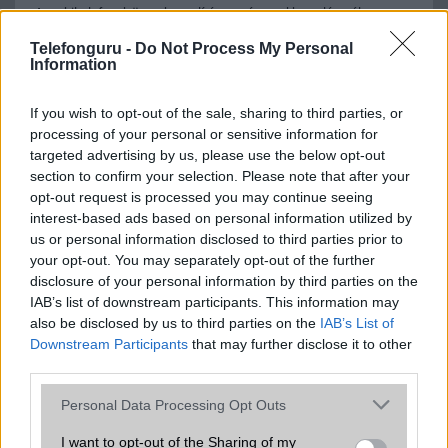
A mobiltelefonok összehasonlítása az ár, az akkumulátor-élettartam,
az operációs rendszer, a hardver, a kamera, az adatvédelem és a
Telefonguru -
Do Not Process My Personal
kialakítás szempontjából döntő fontosságú lehet. Ezek a
Information
szempontok kritikusak ahhoz, hogy megtaláljuk azokat a
mobiltelefonokat, amelyek megfelelnek az igényeinknek és
elvárásainknak.
If you wish to opt-out of the sale, sharing to third parties, or
processing of your personal or sensitive information for
Végül azt is fontos tudni, hogy a mobiltelefonok összehasonlítása
targeted advertising by us, please use the below opt-out
során minden felhasználó egyéni preferenciákkal rendelkezik, így a
section to confirm your selection. Please note that after your
választásuk eltérhet. Azonban azok, akik számára fontos a nagyobb
opt-out request is processed you may continue seeing
kijelző, hosszabb üzemidő, hatékony
interest-based ads based on personal information utilized by
us or personal information disclosed to third parties prior to
your opt-out. You may separately opt-out of the further
disclosure of your personal information by third parties on the
MOBILTELEFON MÁRKÁK
IAB’s list of downstream participants. This information may
also be disclosed by us to third parties on the
IAB’s List of
Apple
Downstream Participants
that may further disclose it to other
third parties.
Honor
Please note that this website/app uses one or more Google
Personal Data Processing Opt Outs
Huawei
services and may gather and store information including but
not limited to your visit or usage behaviour. You may click to
I want to opt-out of the Sharing of my