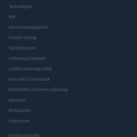
Tanácsdóguru
Wiki
Internet sebességmérő
Virtuális valóság
Telefonkönyvek
Lefedettségi térképek
Letöltési sebesség térkép
Nemzetközi hívószámok
Mobiltelefon védelem és biztonság
Kapcsolat
Médiaajánlat
Impresszum
UjesHasznaltGSM