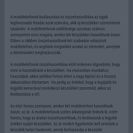
A mobiltelefonok kiválasztása és összehasonlítása az egyik
legfontosabb feladat azok számára, akik új készüléket szeretnének
vásárolni. A mobiltelefonok sokfélesége azonban számos
szempontot vonz magára, amikor két készüléket hasonlítunk össze.
Ebben a cikkben összehasonlítunk két szabadon választott
mobiltelefont, és segítünk megtalálni azokat az elemeket, amelyek
a döntésünket meghatározzák.
A mobiltelefonok összehasonlítása előtt érdemes átgondolni, hogy
mire is használnánk a készüléket. Ha elsősorban munkához
használjuk, akkor például fontos lehet a nagy kijelző és a hosszú
akkumulátor-élettartam. Ha pedig az érdekel, hogy a legújabb és
legjobb kamerával rendelkező készüléket szeretnéd, akkor az
kiválasztása a cél.
Az első fontos szempont, amikor két mobiltelefont hasonlítunk
össze, az ár. A mobiltelefonok széles árkategóriát fednek le, ezért
fontos, hogy az árakat összehasonlítsuk, és kiválasszuk a legjobb
értéket nyújtó készüléket. Az ár mellett figyelembe kell vennünk a
készülék belső hardverét, amely befolyásolja a készülék