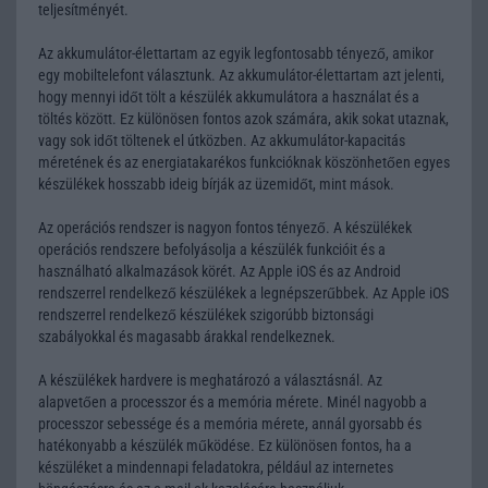
teljesítményét.
Az akkumulátor-élettartam az egyik legfontosabb tényező, amikor
egy mobiltelefont választunk. Az akkumulátor-élettartam azt jelenti,
hogy mennyi időt tölt a készülék akkumulátora a használat és a
töltés között. Ez különösen fontos azok számára, akik sokat utaznak,
vagy sok időt töltenek el útközben. Az akkumulátor-kapacitás
méretének és az energiatakarékos funkcióknak köszönhetően egyes
készülékek hosszabb ideig bírják az üzemidőt, mint mások.
Az operációs rendszer is nagyon fontos tényező. A készülékek
operációs rendszere befolyásolja a készülék funkcióit és a
használható alkalmazások körét. Az Apple iOS és az Android
rendszerrel rendelkező készülékek a legnépszerűbbek. Az Apple iOS
rendszerrel rendelkező készülékek szigorúbb biztonsági
szabályokkal és magasabb árakkal rendelkeznek.
A készülékek hardvere is meghatározó a választásnál. Az
alapvetően a processzor és a memória mérete. Minél nagyobb a
processzor sebessége és a memória mérete, annál gyorsabb és
hatékonyabb a készülék működése. Ez különösen fontos, ha a
készüléket a mindennapi feladatokra, például az internetes