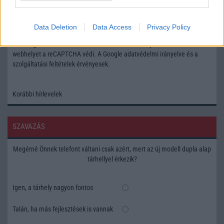
Feliratkozás a Telefonguru ingyenes hírlevelére
Data Deletion
Data Access
Privacy Policy
OK
Elfogadom az
Adatvédelmi és Adatkezelési Tájékoztatót
Ezt a
webhelyet a reCAPTCHA védi. A Google
adatvédelmi irányelve
és a
szolgáltatási feltételek
érvényesek.
Korábbi hírlevelek
SZAVAZÁS
Megérné Önnek telefont váltani csak azért, mert az új modell dupla alap
tárhellyel érkezik?
Igen, a tárhely nagyon fontos
Talán, ha más fejlesztések is vannak