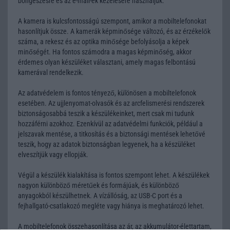
böngészésre és az e-mail-ek kezelésére használjuk.
A kamera is kulcsfontosságú szempont, amikor a mobiltelefonokat
hasonlítjuk össze. A kamerák képminősége változó, és az érzékelők
száma, a rekesz és az optika minősége befolyásolja a képek
minőségét. Ha fontos számodra a magas képminőség, akkor
érdemes olyan készüléket választani, amely magas felbontású
kamerával rendelkezik.
Az adatvédelem is fontos tényező, különösen a mobiltelefonok
esetében. Az ujjlenyomat-olvasók és az arcfelismerési rendszerek
biztonságosabbá teszik a készülékeinket, mert csak mi tudunk
hozzáférni azokhoz. Ezenkívül az adatvédelmi funkciók, például a
jelszavak mentése, a titkosítás és a biztonsági mentések lehetővé
teszik, hogy az adatok biztonságban legyenek, ha a készüléket
elveszítjük vagy ellopják.
Végül a készülék kialakítása is fontos szempont lehet. A készülékek
nagyon különböző méretűek és formájúak, és különböző
anyagokból készülhetnek. A vízállóság, az USB-C port és a
fejhallgató-csatlakozó megléte vagy hiánya is meghatározó lehet.
A mobiltelefonok összehasonlítása az ár, az akkumulátor-élettartam,