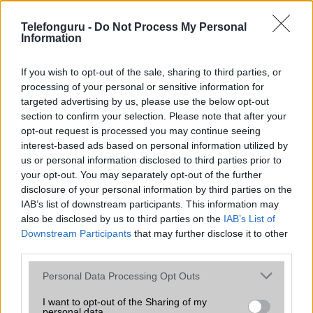
az operációs rendszer, a hardver, a kamera, az adatvédelem és a
kialakítás szempontjából döntő fontosságú lehet. Ezek a
Telefonguru -
Do Not Process My Personal
szempontok kritikusak ahhoz, hogy megtaláljuk azokat a
Information
mobiltelefonokat, amelyek megfelelnek az igényeinknek és
elvárásainknak.
If you wish to opt-out of the sale, sharing to third parties, or
processing of your personal or sensitive information for
Végül azt is fontos tudni, hogy a mobiltelefonok összehasonlítása
targeted advertising by us, please use the below opt-out
során minden felhasználó egyéni preferenciákkal rendelkezik, így a
section to confirm your selection. Please note that after your
választásuk eltérhet. Azonban azok, akik számára fontos a nagyobb
opt-out request is processed you may continue seeing
kijelző, hosszabb üzemidő, hatékony
interest-based ads based on personal information utilized by
us or personal information disclosed to third parties prior to
your opt-out. You may separately opt-out of the further
MOBILTELEFON MÁRKÁK
disclosure of your personal information by third parties on the
IAB’s list of downstream participants. This information may
Apple
also be disclosed by us to third parties on the
IAB’s List of
Downstream Participants
that may further disclose it to other
Honor
third parties.
Please note that this website/app uses one or more Google
Huawei
Personal Data Processing Opt Outs
services and may gather and store information including but
LG
not limited to your visit or usage behaviour. You may click to
I want to opt-out of the Sharing of my
personal data.