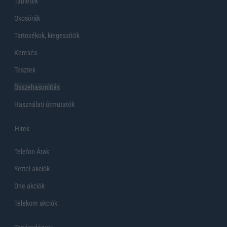
Tabletek
Okosórák
Tartozékok, kiegeszítők
Keresés
Tesztek
Összehasonlítás
Használati útmutatók
Hirek
Telefon Árak
Yettel akciók
One akciók
Telekom akciók