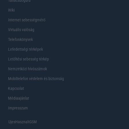
Tanácsdóguru
Wiki
Internet sebességmérő
Virtuális valóság
Telefonkönyvek
Lefedettségi térképek
Letöltési sebesség térkép
Nemzetközi hívószámok
Mobiltelefon védelem és biztonság
Kapcsolat
Médiaajánlat
Impresszum
UjesHasznaltGSM