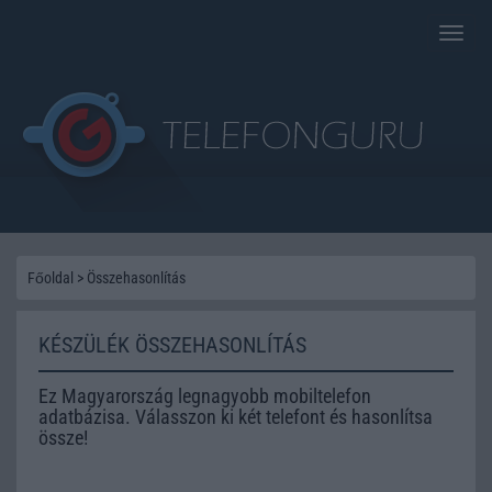
Toggle
naviga
Főoldal
>
Összehasonlítás
KÉSZÜLÉK ÖSSZEHASONLÍTÁS
Ez Magyarország legnagyobb mobiltelefon
adatbázisa. Válasszon ki két telefont és hasonlítsa
össze!