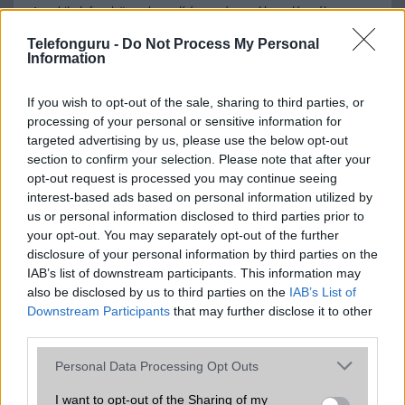
A mobiltelefonok összehasonlítása az ár, az akkumulátor-élettartam,
az operációs rendszer, a hardver, a kamera, az adatvédelem és a
Telefonguru -
Do Not Process My Personal
kialakítás szempontjából döntő fontosságú lehet. Ezek a
Information
szempontok kritikusak ahhoz, hogy megtaláljuk azokat a
mobiltelefonokat, amelyek megfelelnek az igényeinknek és
elvárásainknak.
If you wish to opt-out of the sale, sharing to third parties, or
processing of your personal or sensitive information for
Végül azt is fontos tudni, hogy a mobiltelefonok összehasonlítása
targeted advertising by us, please use the below opt-out
során minden felhasználó egyéni preferenciákkal rendelkezik, így a
section to confirm your selection. Please note that after your
választásuk eltérhet. Azonban azok, akik számára fontos a nagyobb
opt-out request is processed you may continue seeing
kijelző, hosszabb üzemidő, hatékony
interest-based ads based on personal information utilized by
us or personal information disclosed to third parties prior to
your opt-out. You may separately opt-out of the further
disclosure of your personal information by third parties on the
MOBILTELEFON MÁRKÁK
IAB’s list of downstream participants. This information may
also be disclosed by us to third parties on the
IAB’s List of
Apple
Downstream Participants
that may further disclose it to other
third parties.
Honor
Please note that this website/app uses one or more Google
Personal Data Processing Opt Outs
Huawei
services and may gather and store information including but
not limited to your visit or usage behaviour. You may click to
I want to opt-out of the Sharing of my