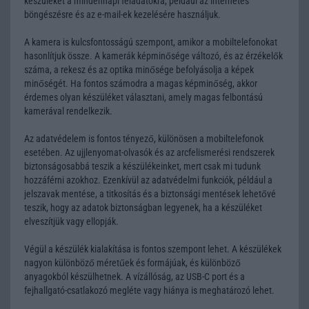
készüléket a mindennapi feladatokra, például az internetes
böngészésre és az e-mail-ek kezelésére használjuk.
A kamera is kulcsfontosságú szempont, amikor a mobiltelefonokat
hasonlítjuk össze. A kamerák képminősége változó, és az érzékelők
száma, a rekesz és az optika minősége befolyásolja a képek
minőségét. Ha fontos számodra a magas képminőség, akkor
érdemes olyan készüléket választani, amely magas felbontású
kamerával rendelkezik.
Az adatvédelem is fontos tényező, különösen a mobiltelefonok
esetében. Az ujjlenyomat-olvasók és az arcfelismerési rendszerek
biztonságosabbá teszik a készülékeinket, mert csak mi tudunk
hozzáférni azokhoz. Ezenkívül az adatvédelmi funkciók, például a
jelszavak mentése, a titkosítás és a biztonsági mentések lehetővé
teszik, hogy az adatok biztonságban legyenek, ha a készüléket
elveszítjük vagy ellopják.
Végül a készülék kialakítása is fontos szempont lehet. A készülékek
nagyon különböző méretűek és formájúak, és különböző
anyagokból készülhetnek. A vízállóság, az USB-C port és a
fejhallgató-csatlakozó megléte vagy hiánya is meghatározó lehet.