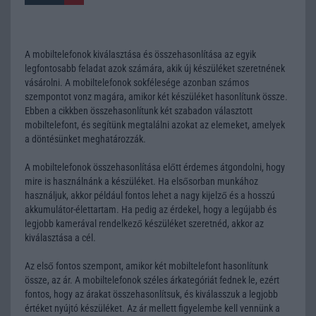
A mobiltelefonok kiválasztása és összehasonlítása az egyik
legfontosabb feladat azok számára, akik új készüléket szeretnének
vásárolni. A mobiltelefonok sokfélesége azonban számos
szempontot vonz magára, amikor két készüléket hasonlítunk össze.
Ebben a cikkben összehasonlítunk két szabadon választott
mobiltelefont, és segítünk megtalálni azokat az elemeket, amelyek
a döntésünket meghatározzák.
A mobiltelefonok összehasonlítása előtt érdemes átgondolni, hogy
mire is használnánk a készüléket. Ha elsősorban munkához
használjuk, akkor például fontos lehet a nagy kijelző és a hosszú
akkumulátor-élettartam. Ha pedig az érdekel, hogy a legújabb és
legjobb kamerával rendelkező készüléket szeretnéd, akkor az
kiválasztása a cél.
Az első fontos szempont, amikor két mobiltelefont hasonlítunk
össze, az ár. A mobiltelefonok széles árkategóriát fednek le, ezért
fontos, hogy az árakat összehasonlítsuk, és kiválasszuk a legjobb
értéket nyújtó készüléket. Az ár mellett figyelembe kell vennünk a