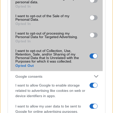
LG
personal data.
grant or deny consent to Google and its third-party tags to
Opted In
use your data for below specified purposes in below Google
Motorola
consent section.
I want to opt-out of the Sale of my
Personal Data.
Nokia
Opted In
Realme
I want to opt-out of processing my
Personal Data for Targeted Advertising.
Opted In
Samsung
I want to opt-out of Collection, Use,
vivo
Retention, Sale, and/or Sharing of my
Personal Data that Is Unrelated with the
Purposes for which it was collected.
Xiaomi
Opted Out
ZTE
Google consents
Összes márka
I want to allow Google to enable storage
related to advertising like cookies on web or
device identifiers in apps.
Mennyibe kerül
I want to allow my user data to be sent to
Keressen a telefonboltok ajánlatai között!
Google for online advertising purposes.