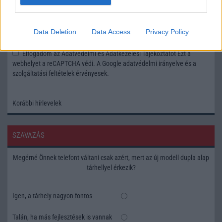
Feliratkozás a Telefonguru ingyenes hírlevelére
Data Deletion
Data Access
Privacy Policy
OK
Elfogadom az
Adatvédelmi és Adatkezelési Tájékoztatót
Ezt a
webhelyet a reCAPTCHA védi. A Google
adatvédelmi irányelve
és a
szolgáltatási feltételek
érvényesek.
Korábbi hírlevelek
SZAVAZÁS
Megérné Önnek telefont váltani csak azért, mert az új modell dupla alap
tárhellyel érkezik?
Igen, a tárhely nagyon fontos
Talán, ha más fejlesztések is vannak