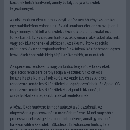
készülék belső hardverét, amely befolyásolja a készülék
teljesítményét.
Az akkumulátor-élettartam az egyik legfontosabb tényező, amikor
egy mobiltelefont választunk. Az akkumulátor-élettartam azt jelenti,
hogy mennyi időt tölt a készülék akkumulátora a használat és a
töltés között. Ez különösen fontos azok számára, akik sokat utaznak,
vagy sok időt töltenek el útközben. Az akkumulátor-kapacitás
méretének és az energiatakarékos funkcióknak köszönhetően egyes
készülékek hosszabb ideig bírják az üzemidőt, mint mások.
Az operációs rendszer is nagyon fontos tényező. A készülékek
operációs rendszere befolyásolja a készülék funkcióit és a
használható alkalmazások körét. Az Apple iOS és az Android
rendszerrel rendelkező készülékek a legnépszerűbbek. Az Apple iOS
rendszerrel rendelkező készülékek szigorúbb biztonsági
szabályokkal és magasabb árakkal rendelkeznek.
A készülékek hardvere is meghatározó a választásnál. Az
alapvetően a processzor és a memória mérete. Minél nagyobb a
processzor sebessége és a memória mérete, annál gyorsabb és
hatékonyabb a készülék működése. Ez különösen fontos, ha a