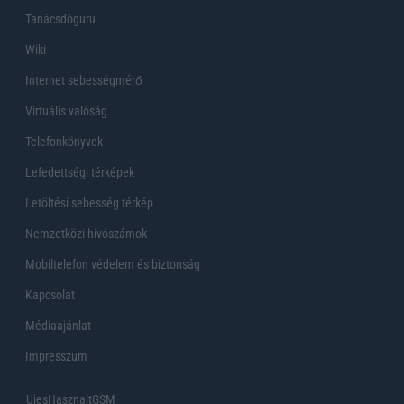
Tanácsdóguru
Wiki
Internet sebességmérő
Virtuális valóság
Telefonkönyvek
Lefedettségi térképek
Letöltési sebesség térkép
Nemzetközi hívószámok
Mobiltelefon védelem és biztonság
Kapcsolat
Médiaajánlat
Impresszum
UjesHasznaltGSM