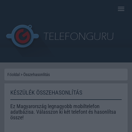
Toggle
naviga
Főoldal
>
Összehasonlítás
KÉSZÜLÉK ÖSSZEHASONLÍTÁS
Ez Magyarország legnagyobb mobiltelefon
adatbázisa. Válasszon ki két telefont és hasonlítsa
össze!