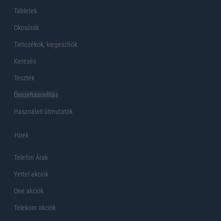
Tabletek
Okosórák
Tartozékok, kiegeszítők
Keresés
Tesztek
Összehasonlítás
Használati útmutatók
Hirek
Telefon Árak
Yettel akciók
One akciók
Telekom akciók