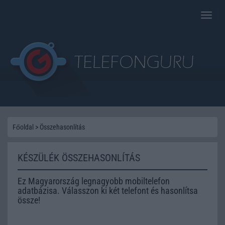
Toggle
naviga
Főoldal
>
Összehasonlítás
KÉSZÜLÉK ÖSSZEHASONLÍTÁS
Ez Magyarország legnagyobb mobiltelefon
adatbázisa. Válasszon ki két telefont és hasonlítsa
össze!