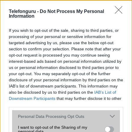
az operációs rendszer, a hardver, a kamera, az adatvédelem és a
kialakítás szempontjából döntő fontosságú lehet. Ezek a
Telefonguru -
Do Not Process My Personal
szempontok kritikusak ahhoz, hogy megtaláljuk azokat a
Information
mobiltelefonokat, amelyek megfelelnek az igényeinknek és
elvárásainknak.
If you wish to opt-out of the sale, sharing to third parties, or
processing of your personal or sensitive information for
Végül azt is fontos tudni, hogy a mobiltelefonok összehasonlítása
targeted advertising by us, please use the below opt-out
során minden felhasználó egyéni preferenciákkal rendelkezik, így a
section to confirm your selection. Please note that after your
választásuk eltérhet. Azonban azok, akik számára fontos a nagyobb
opt-out request is processed you may continue seeing
kijelző, hosszabb üzemidő, hatékony
interest-based ads based on personal information utilized by
us or personal information disclosed to third parties prior to
your opt-out. You may separately opt-out of the further
MOBILTELEFON MÁRKÁK
disclosure of your personal information by third parties on the
IAB’s list of downstream participants. This information may
Apple
also be disclosed by us to third parties on the
IAB’s List of
Downstream Participants
that may further disclose it to other
Honor
third parties.
Please note that this website/app uses one or more Google
Huawei
Personal Data Processing Opt Outs
services and may gather and store information including but
LG
not limited to your visit or usage behaviour. You may click to
I want to opt-out of the Sharing of my
personal data.