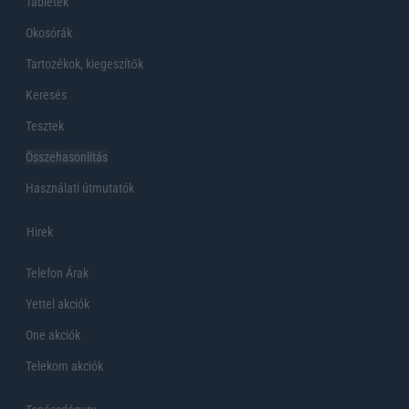
Tabletek
Okosórák
Tartozékok, kiegeszítők
Keresés
Tesztek
Összehasonlítás
Használati útmutatók
Hirek
Telefon Árak
Yettel akciók
One akciók
Telekom akciók