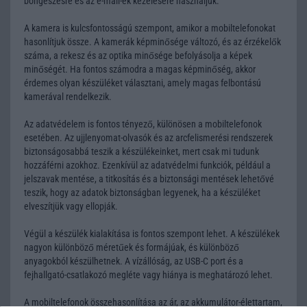
böngészésre és az e-mail-ek kezelésére használjuk.
A kamera is kulcsfontosságú szempont, amikor a mobiltelefonokat
hasonlítjuk össze. A kamerák képminősége változó, és az érzékelők
száma, a rekesz és az optika minősége befolyásolja a képek
minőségét. Ha fontos számodra a magas képminőség, akkor
érdemes olyan készüléket választani, amely magas felbontású
kamerával rendelkezik.
Az adatvédelem is fontos tényező, különösen a mobiltelefonok
esetében. Az ujjlenyomat-olvasók és az arcfelismerési rendszerek
biztonságosabbá teszik a készülékeinket, mert csak mi tudunk
hozzáférni azokhoz. Ezenkívül az adatvédelmi funkciók, például a
jelszavak mentése, a titkosítás és a biztonsági mentések lehetővé
teszik, hogy az adatok biztonságban legyenek, ha a készüléket
elveszítjük vagy ellopják.
Végül a készülék kialakítása is fontos szempont lehet. A készülékek
nagyon különböző méretűek és formájúak, és különböző
anyagokból készülhetnek. A vízállóság, az USB-C port és a
fejhallgató-csatlakozó megléte vagy hiánya is meghatározó lehet.
A mobiltelefonok összehasonlítása az ár, az akkumulátor-élettartam,