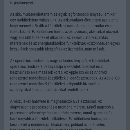
teljesítményét.
Az akkumulátor-élettartam az egyik legfontosabb tényező, amikor
egy mobiltelefont választunk. Az akkumulátor-élettartam azt jelenti,
hogy mennyi időt tölt a készülék akkumulátora a használat és a
töltés között. Ez különösen fontos azok számára, akik sokat utaznak,
vagy sok időt töltenek el útközben. Az akkumulátor-kapacitás
méretének és az energiatakarékos funkcióknak köszönhetően egyes
készülékek hosszabb ideig bírják az üzemidőt, mint mások.
Az operációs rendszer is nagyon fontos tényező. A készülékek
operációs rendszere befolyásolja a készülék funkcióit és a
használható alkalmazások körét. Az Apple iOS és az Android
rendszerrel rendelkező készülékek a legnépszerűbbek. Az Apple iOS
rendszerrel rendelkező készülékek szigorúbb biztonsági
szabályokkal és magasabb árakkal rendelkeznek.
A készülékek hardvere is meghatározó a választásnál. Az
alapvetően a processzor és a memória mérete. Minél nagyobb a
processzor sebessége és a memória mérete, annál gyorsabb és
hatékonyabb a készülék működése. Ez különösen fontos, ha a
készüléket a mindennapi feladatokra, például az internetes