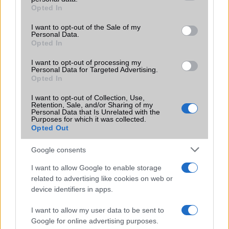
grant or deny consent to Google and its third-party tags to
Opted In
Motorola
use your data for below specified purposes in below Google
consent section.
I want to opt-out of the Sale of my
Nokia
Personal Data.
Opted In
Realme
I want to opt-out of processing my
Personal Data for Targeted Advertising.
Samsung
Opted In
Vivo
I want to opt-out of Collection, Use,
Retention, Sale, and/or Sharing of my
Personal Data that Is Unrelated with the
Xiaomi
Purposes for which it was collected.
Opted Out
ZTE
Google consents
Összes márka
I want to allow Google to enable storage
related to advertising like cookies on web or
device identifiers in apps.
Mennyibe kerül
I want to allow my user data to be sent to
Keressen a telefonboltok ajánlatai között!
Google for online advertising purposes.