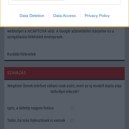
Feliratkozás a Telefonguru ingyenes hírlevelére
Data Deletion
Data Access
Privacy Policy
OK
Elfogadom az
Adatvédelmi és Adatkezelési Tájékoztatót
Ezt a
webhelyet a reCAPTCHA védi. A Google
adatvédelmi irányelve
és a
szolgáltatási feltételek
érvényesek.
Korábbi hírlevelek
SZAVAZÁS
Megérné Önnek telefont váltani csak azért, mert az új modell dupla alap
tárhellyel érkezik?
Igen, a tárhely nagyon fontos
Talán, ha más fejlesztések is vannak