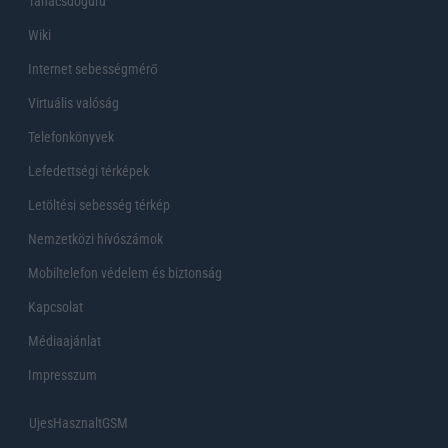
Tanácsdóguru
Wiki
Internet sebességmérő
Virtuális valóság
Telefonkönyvek
Lefedettségi térképek
Letöltési sebesség térkép
Nemzetközi hívószámok
Mobiltelefon védelem és biztonság
Kapcsolat
Médiaajánlat
Impresszum
UjesHasznaltGSM