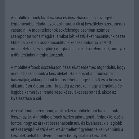
A mobiltelefonok kiválasztása és összehasonlítása az egyik
legfontosabb feladat azok számára, akik új készüléket szeretnének
vásárolni. A mobiltelefonok sokfélesége azonban számos
szempontot vonz magára, amikor két készüléket hasonlítunk össze.
Ebben a cikkben összehasonlítunk két szabadon választott
mobiltelefont, és segítünk megtalálni azokat az elemeket, amelyek
a döntésünket meghatározzák.
A mobiltelefonok összehasonlítása előtt érdemes átgondolni, hogy
mire is használnánk a készüléket. Ha elsősorban munkához
használjuk, akkor például fontos lehet a nagy kijelző és a hosszú
akkumulátor-élettartam. Ha pedig az érdekel, hogy a legújabb és
legjobb kamerával rendelkező készüléket szeretnéd, akkor az
kiválasztása a cél.
Az első fontos szempont, amikor két mobiltelefont hasonlítunk
össze, az ár. A mobiltelefonok széles árkategóriát fednek le, ezért
fontos, hogy az árakat összehasonlítsuk, és kiválasszuk a legjobb
értéket nyújtó készüléket. Az ár mellett figyelembe kell vennünk a
készülék belső hardverét, amely befolyásolja a készülék