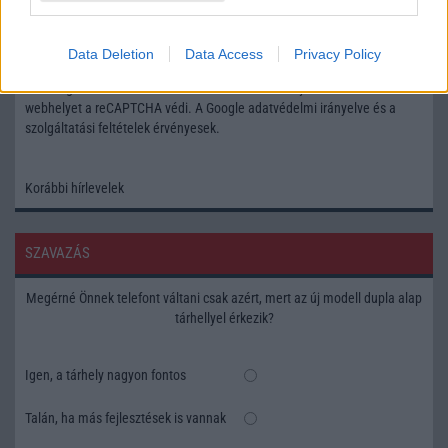
Feliratkozás a Telefonguru ingyenes hírlevelére
Data Deletion
Data Access
Privacy Policy
OK
Elfogadom az
Adatvédelmi és Adatkezelési Tájékoztatót
Ezt a
webhelyet a reCAPTCHA védi. A Google
adatvédelmi irányelve
és a
szolgáltatási feltételek
érvényesek.
Korábbi hírlevelek
SZAVAZÁS
Megérné Önnek telefont váltani csak azért, mert az új modell dupla alap
tárhellyel érkezik?
Igen, a tárhely nagyon fontos
Talán, ha más fejlesztések is vannak