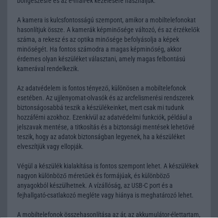
böngészésre és az e-mail-ek kezelésére használjuk.
A kamera is kulcsfontosságú szempont, amikor a mobiltelefonokat
hasonlítjuk össze. A kamerák képminősége változó, és az érzékelők
száma, a rekesz és az optika minősége befolyásolja a képek
minőségét. Ha fontos számodra a magas képminőség, akkor
érdemes olyan készüléket választani, amely magas felbontású
kamerával rendelkezik.
Az adatvédelem is fontos tényező, különösen a mobiltelefonok
esetében. Az ujjlenyomat-olvasók és az arcfelismerési rendszerek
biztonságosabbá teszik a készülékeinket, mert csak mi tudunk
hozzáférni azokhoz. Ezenkívül az adatvédelmi funkciók, például a
jelszavak mentése, a titkosítás és a biztonsági mentések lehetővé
teszik, hogy az adatok biztonságban legyenek, ha a készüléket
elveszítjük vagy ellopják.
Végül a készülék kialakítása is fontos szempont lehet. A készülékek
nagyon különböző méretűek és formájúak, és különböző
anyagokból készülhetnek. A vízállóság, az USB-C port és a
fejhallgató-csatlakozó megléte vagy hiánya is meghatározó lehet.
A mobiltelefonok összehasonlítása az ár, az akkumulátor-élettartam,