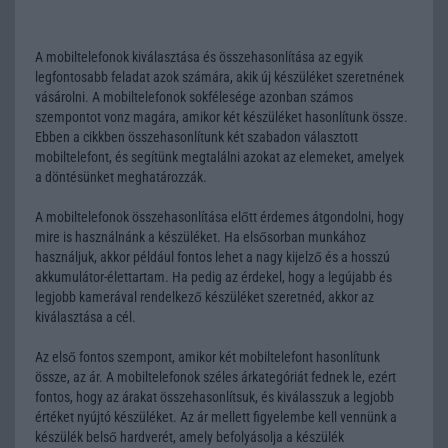
A mobiltelefonok kiválasztása és összehasonlítása az egyik
legfontosabb feladat azok számára, akik új készüléket szeretnének
vásárolni. A mobiltelefonok sokfélesége azonban számos
szempontot vonz magára, amikor két készüléket hasonlítunk össze.
Ebben a cikkben összehasonlítunk két szabadon választott
mobiltelefont, és segítünk megtalálni azokat az elemeket, amelyek
a döntésünket meghatározzák.
A mobiltelefonok összehasonlítása előtt érdemes átgondolni, hogy
mire is használnánk a készüléket. Ha elsősorban munkához
használjuk, akkor például fontos lehet a nagy kijelző és a hosszú
akkumulátor-élettartam. Ha pedig az érdekel, hogy a legújabb és
legjobb kamerával rendelkező készüléket szeretnéd, akkor az
kiválasztása a cél.
Az első fontos szempont, amikor két mobiltelefont hasonlítunk
össze, az ár. A mobiltelefonok széles árkategóriát fednek le, ezért
fontos, hogy az árakat összehasonlítsuk, és kiválasszuk a legjobb
értéket nyújtó készüléket. Az ár mellett figyelembe kell vennünk a
készülék belső hardverét, amely befolyásolja a készülék