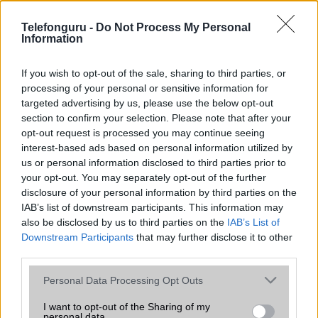
az operációs rendszer, a hardver, a kamera, az adatvédelem és a
kialakítás szempontjából döntő fontosságú lehet. Ezek a
Telefonguru -
Do Not Process My Personal
szempontok kritikusak ahhoz, hogy megtaláljuk azokat a
Information
mobiltelefonokat, amelyek megfelelnek az igényeinknek és
elvárásainknak.
If you wish to opt-out of the sale, sharing to third parties, or
processing of your personal or sensitive information for
Végül azt is fontos tudni, hogy a mobiltelefonok összehasonlítása
targeted advertising by us, please use the below opt-out
során minden felhasználó egyéni preferenciákkal rendelkezik, így a
section to confirm your selection. Please note that after your
választásuk eltérhet. Azonban azok, akik számára fontos a nagyobb
opt-out request is processed you may continue seeing
kijelző, hosszabb üzemidő, hatékony
interest-based ads based on personal information utilized by
us or personal information disclosed to third parties prior to
your opt-out. You may separately opt-out of the further
MOBILTELEFON MÁRKÁK
disclosure of your personal information by third parties on the
IAB’s list of downstream participants. This information may
Apple
also be disclosed by us to third parties on the
IAB’s List of
Downstream Participants
that may further disclose it to other
Honor
third parties.
Please note that this website/app uses one or more Google
Huawei
Personal Data Processing Opt Outs
services and may gather and store information including but
LG
not limited to your visit or usage behaviour. You may click to
I want to opt-out of the Sharing of my
personal data.