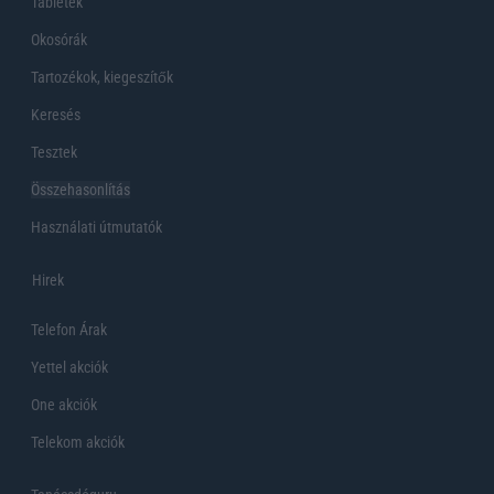
Tabletek
Okosórák
Tartozékok, kiegeszítők
Keresés
Tesztek
Összehasonlítás
Használati útmutatók
Hirek
Telefon Árak
Yettel akciók
One akciók
Telekom akciók