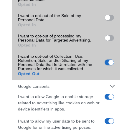
grant or deny consent to Google and its third-party tags to
Opted In
Motorola
use your data for below specified purposes in below Google
consent section.
I want to opt-out of the Sale of my
Nokia
Personal Data.
Opted In
Realme
I want to opt-out of processing my
Personal Data for Targeted Advertising.
Samsung
Opted In
vivo
I want to opt-out of Collection, Use,
Retention, Sale, and/or Sharing of my
Personal Data that Is Unrelated with the
Xiaomi
Purposes for which it was collected.
Opted Out
ZTE
Google consents
Összes márka
I want to allow Google to enable storage
related to advertising like cookies on web or
device identifiers in apps.
Mennyibe kerül
I want to allow my user data to be sent to
Keressen a telefonboltok ajánlatai között!
Google for online advertising purposes.