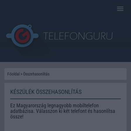
Toggle
naviga
Főoldal
>
Összehasonlítás
KÉSZÜLÉK ÖSSZEHASONLÍTÁS
Ez Magyarország legnagyobb mobiltelefon
adatbázisa. Válasszon ki két telefont és hasonlítsa
össze!