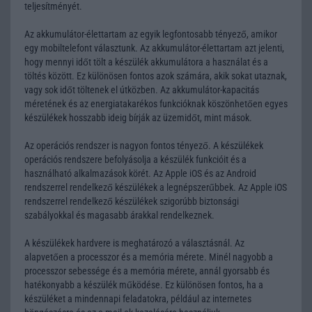
teljesítményét.
Az akkumulátor-élettartam az egyik legfontosabb tényező, amikor
egy mobiltelefont választunk. Az akkumulátor-élettartam azt jelenti,
hogy mennyi időt tölt a készülék akkumulátora a használat és a
töltés között. Ez különösen fontos azok számára, akik sokat utaznak,
vagy sok időt töltenek el útközben. Az akkumulátor-kapacitás
méretének és az energiatakarékos funkcióknak köszönhetően egyes
készülékek hosszabb ideig bírják az üzemidőt, mint mások.
Az operációs rendszer is nagyon fontos tényező. A készülékek
operációs rendszere befolyásolja a készülék funkcióit és a
használható alkalmazások körét. Az Apple iOS és az Android
rendszerrel rendelkező készülékek a legnépszerűbbek. Az Apple iOS
rendszerrel rendelkező készülékek szigorúbb biztonsági
szabályokkal és magasabb árakkal rendelkeznek.
A készülékek hardvere is meghatározó a választásnál. Az
alapvetően a processzor és a memória mérete. Minél nagyobb a
processzor sebessége és a memória mérete, annál gyorsabb és
hatékonyabb a készülék működése. Ez különösen fontos, ha a
készüléket a mindennapi feladatokra, például az internetes