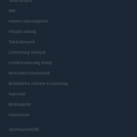
Tanácsdóguru
Wiki
Internet sebességmérő
Virtuális valóság
Telefonkönyvek
Lefedettségi térképek
Letöltési sebesség térkép
Nemzetközi hívószámok
Mobiltelefon védelem és biztonság
Kapcsolat
Médiaajánlat
Impresszum
UjesHasznaltGSM