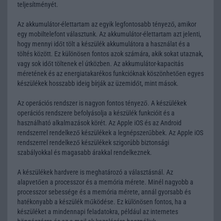
teljesítményét.
Az akkumulátor-élettartam az egyik legfontosabb tényező, amikor
egy mobiltelefont választunk. Az akkumulátor-élettartam azt jelenti,
hogy mennyi időt tölt a készülék akkumulátora a használat és a
töltés között. Ez különösen fontos azok számára, akik sokat utaznak,
vagy sok időt töltenek el útközben. Az akkumulátor-kapacitás
méretének és az energiatakarékos funkcióknak köszönhetően egyes
készülékek hosszabb ideig bírják az üzemidőt, mint mások.
Az operációs rendszer is nagyon fontos tényező. A készülékek
operációs rendszere befolyásolja a készülék funkcióit és a
használható alkalmazások körét. Az Apple iOS és az Android
rendszerrel rendelkező készülékek a legnépszerűbbek. Az Apple iOS
rendszerrel rendelkező készülékek szigorúbb biztonsági
szabályokkal és magasabb árakkal rendelkeznek.
A készülékek hardvere is meghatározó a választásnál. Az
alapvetően a processzor és a memória mérete. Minél nagyobb a
processzor sebessége és a memória mérete, annál gyorsabb és
hatékonyabb a készülék működése. Ez különösen fontos, ha a
készüléket a mindennapi feladatokra, például az internetes