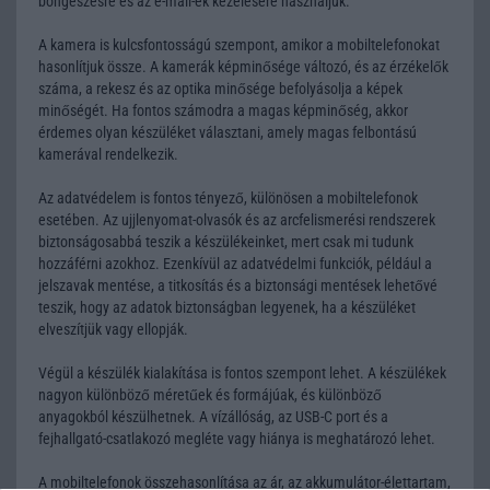
böngészésre és az e-mail-ek kezelésére használjuk.
A kamera is kulcsfontosságú szempont, amikor a mobiltelefonokat
hasonlítjuk össze. A kamerák képminősége változó, és az érzékelők
száma, a rekesz és az optika minősége befolyásolja a képek
minőségét. Ha fontos számodra a magas képminőség, akkor
érdemes olyan készüléket választani, amely magas felbontású
kamerával rendelkezik.
Az adatvédelem is fontos tényező, különösen a mobiltelefonok
esetében. Az ujjlenyomat-olvasók és az arcfelismerési rendszerek
biztonságosabbá teszik a készülékeinket, mert csak mi tudunk
hozzáférni azokhoz. Ezenkívül az adatvédelmi funkciók, például a
jelszavak mentése, a titkosítás és a biztonsági mentések lehetővé
teszik, hogy az adatok biztonságban legyenek, ha a készüléket
elveszítjük vagy ellopják.
Végül a készülék kialakítása is fontos szempont lehet. A készülékek
nagyon különböző méretűek és formájúak, és különböző
anyagokból készülhetnek. A vízállóság, az USB-C port és a
fejhallgató-csatlakozó megléte vagy hiánya is meghatározó lehet.
A mobiltelefonok összehasonlítása az ár, az akkumulátor-élettartam,