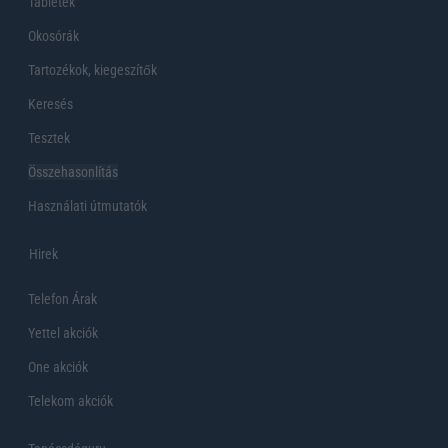
Tabletek
Okosórák
Tartozékok, kiegeszítők
Keresés
Tesztek
Összehasonlítás
Használati útmutatók
Hirek
Telefon Árak
Yettel akciók
One akciók
Telekom akciók