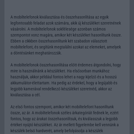
A mobiltelefonok kiválasztása és összehasonlítása az egyik
legfontosabb feladat azok számára, akik új készüléket szeretnének
vásárolni. A mobiltelefonok sokfélesége azonban számos
szempontot vonz magára, amikor két készüléket hasonlítunk össze.
Ebben a cikkben összehasonlítunk két szabadon választott
mobiltelefont, és segítünk megtalálni azokat az elemeket, amelyek
a döntésünket meghatározzák.
A mobiltelefonok összehasonlítása előtt érdemes átgondolni, hogy
mire is használnánk a készüléket. Ha elsősorban munkához
használjuk, akkor például fontos lehet a nagy kijelző és a hosszú
akkumulátor-élettartam. Ha pedig az érdekel, hogy a legújabb és
legjobb kamerával rendelkező készüléket szeretnéd, akkor az
kiválasztása a cél.
Az első fontos szempont, amikor két mobiltelefont hasonlítunk
össze, az ár. A mobiltelefonok széles árkategóriát fednek le, ezért
fontos, hogy az árakat összehasonlítsuk, és kiválasszuk a legjobb
értéket nyújtó készüléket. Az ár mellett figyelembe kell vennünk a
készülék belső hardverét, amely befolyásolja a készülék