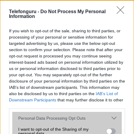
az operációs rendszer, a hardver, a kamera, az adatvédelem és a
kialakítás szempontjából döntő fontosságú lehet. Ezek a
Telefonguru -
Do Not Process My Personal
szempontok kritikusak ahhoz, hogy megtaláljuk azokat a
Information
mobiltelefonokat, amelyek megfelelnek az igényeinknek és
elvárásainknak.
If you wish to opt-out of the sale, sharing to third parties, or
processing of your personal or sensitive information for
Végül azt is fontos tudni, hogy a mobiltelefonok összehasonlítása
targeted advertising by us, please use the below opt-out
során minden felhasználó egyéni preferenciákkal rendelkezik, így a
section to confirm your selection. Please note that after your
választásuk eltérhet. Azonban azok, akik számára fontos a nagyobb
opt-out request is processed you may continue seeing
kijelző, hosszabb üzemidő, hatékony
interest-based ads based on personal information utilized by
us or personal information disclosed to third parties prior to
your opt-out. You may separately opt-out of the further
MOBILTELEFON MÁRKÁK
disclosure of your personal information by third parties on the
IAB’s list of downstream participants. This information may
Apple
also be disclosed by us to third parties on the
IAB’s List of
Downstream Participants
that may further disclose it to other
Honor
third parties.
Please note that this website/app uses one or more Google
Huawei
Personal Data Processing Opt Outs
services and may gather and store information including but
LG
not limited to your visit or usage behaviour. You may click to
I want to opt-out of the Sharing of my
personal data.