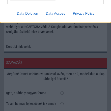
Feliratkozás a Telefonguru ingyenes hírlevelére
Data Deletion
Data Access
Privacy Policy
OK
Elfogadom az
Adatvédelmi és Adatkezelési Tájékoztatót
Ezt a
webhelyet a reCAPTCHA védi. A Google
adatvédelmi irányelve
és a
szolgáltatási feltételek
érvényesek.
Korábbi hírlevelek
SZAVAZÁS
Megérné Önnek telefont váltani csak azért, mert az új modell dupla alap
tárhellyel érkezik?
Igen, a tárhely nagyon fontos
Talán, ha más fejlesztések is vannak