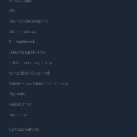
Tanácsdóguru
Wiki
Internet sebességmérő
Virtuális valóság
Telefonkönyvek
Lefedettségi térképek
Letöltési sebesség térkép
Nemzetközi hívószámok
Mobiltelefon védelem és biztonság
Kapcsolat
Médiaajánlat
Impresszum
UjesHasznaltGSM