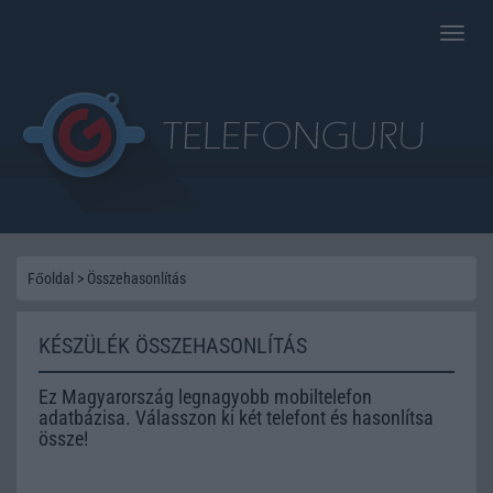
Toggle
naviga
Főoldal
>
Összehasonlítás
KÉSZÜLÉK ÖSSZEHASONLÍTÁS
Ez Magyarország legnagyobb mobiltelefon
adatbázisa. Válasszon ki két telefont és hasonlítsa
össze!