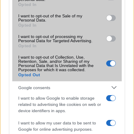
grant or deny consent to Google and its third-party tags to
Opted In
Motorola
use your data for below specified purposes in below Google
consent section.
I want to opt-out of the Sale of my
Nokia
Personal Data.
Opted In
Oppo
I want to opt-out of processing my
Personal Data for Targeted Advertising.
Samsung
Opted In
Vivo
I want to opt-out of Collection, Use,
Retention, Sale, and/or Sharing of my
Personal Data that Is Unrelated with the
Xiaomi
Purposes for which it was collected.
Opted Out
ZTE
Google consents
Összes márka
I want to allow Google to enable storage
related to advertising like cookies on web or
device identifiers in apps.
Mennyibe kerül
I want to allow my user data to be sent to
Keressen a telefonboltok ajánlatai között!
Google for online advertising purposes.