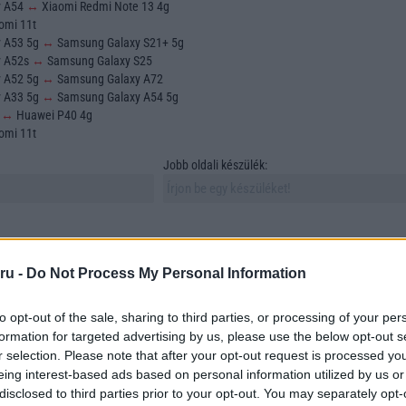
y A54
↔
Xiaomi Redmi Note 13 4g
omi 11t
y A53 5g
↔
Samsung Galaxy S21+ 5g
y A52s
↔
Samsung Galaxy S25
y A52 5g
↔
Samsung Galaxy A72
y A33 5g
↔
Samsung Galaxy A54 5g
o
↔
Huawei P40 4g
omi 11t
Jobb oldali készülék:
ru -
Do Not Process My Personal Information
to opt-out of the sale, sharing to third parties, or processing of your per
sztása és összehasonlítása az egyik legfontosabb feladat azok számára, akik új
formation for targeted advertising by us, please use the below opt-out s
 vásárolni. A mobiltelefonok sokfélesége azonban számos szempontot vonz mag
r selection. Please note that after your opt-out request is processed y
asonlítunk össze. Ebben a cikkben összehasonlítunk két szabadon választott
eing interest-based ads based on personal information utilized by us or
tünk megtalálni azokat az elemeket, amelyek a döntésünket meghatározzák.
disclosed to third parties prior to your opt-out. You may separately opt-