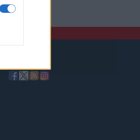
elző,
Kövessen minket!