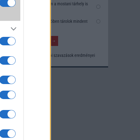
k
Nem, nekem a mostani tárhely is
szésre
elég
Inkább felhőben tárolok mindent
nősége
tos
Korábbi szavazások eredményei
khoz.
ó
kusak
knak.