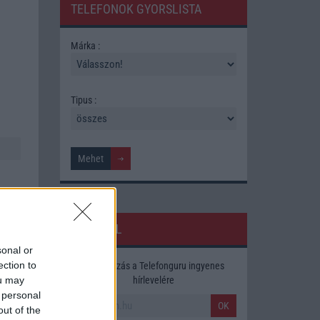
TELEFONOK GYORSLISTA
Márka :
Tipus :
HÍRLEVÉL
sonal or
ection to
Feliratkozás a Telefonguru ingyenes
ára,
hírlevelére
ou may
 personal
OK
out of the