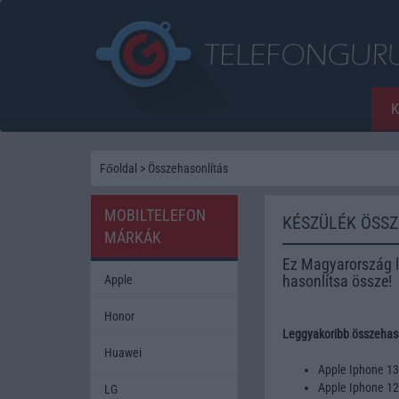
Főoldal
>
Összehasonlítás
MOBILTELEFON
KÉSZÜLÉK ÖSS
MÁRKÁK
Ez Magyarország l
hasonlítsa össze!
Apple
Honor
Leggyakoribb összehaso
Huawei
Apple Iphone 1
Apple Iphone 1
LG