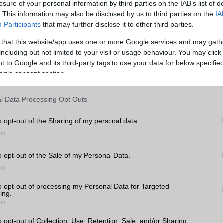
losure of your personal information by third parties on the IAB’s list of
hasonlítása előtt érdemes átgondolni, hogy mire is használnánk a készüléket. Ha
. This information may also be disclosed by us to third parties on the
IA
ználjuk, akkor például fontos lehet a nagy kijelző és a hosszú akkumulátor-
Participants
that may further disclose it to other third parties.
 érdekel, hogy a legújabb és legjobb kamerával rendelkező készüléket szeretnéd,
 that this website/app uses one or more Google services and may gath
including but not limited to your visit or usage behaviour. You may click 
, amikor két mobiltelefont hasonlítunk össze, az ár. A mobiltelefonok széles
 to Google and its third-party tags to use your data for below specifi
ezért fontos, hogy az árakat összehasonlítsuk, és kiválasszuk a legjobb értéket ny
ogle consent section.
tt figyelembe kell vennünk a készülék belső hardverét, amely befolyásolja a készü
l Data Processing Opt Outs
am az egyik legfontosabb tényező, amikor egy mobiltelefont választunk. Az
azt jelenti, hogy mennyi időt tölt a készülék akkumulátora a használat és a töltés
o opt-out of the Sharing of my personal data.
ntos azok számára, akik sokat utaznak, vagy sok időt töltenek el útközben. Az
In
méretének és az energiatakarékos funkcióknak köszönhetően egyes készülékek
az üzemidőt, mint mások.
o opt-out of the Sale of my Personal Data.
s nagyon fontos tényező. A készülékek operációs rendszere befolyásolja a készül
In
ató alkalmazások körét. Az Apple iOS és az Android rendszerrel rendelkező készü
Apple iOS rendszerrel rendelkező készülékek szigorúbb biztonsági szabályokkal é
to opt-out of processing my Personal Data for Targeted
ing.
elkeznek.
In
is meghatározó a választásnál. Az alapvetően a processzor és a memória mérete
o opt-out of Collection, Use, Retention, Sale, and/or Sharing