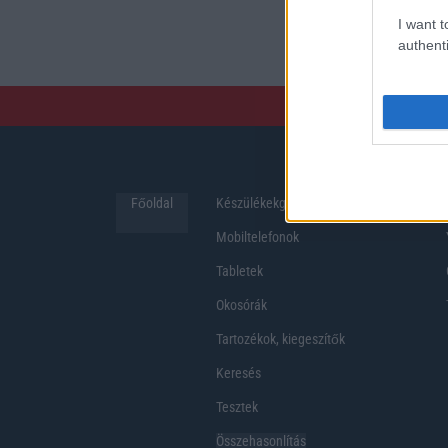
preferenciákkal rendelk
I want t
hosszabb üzemidő, hat
authenti
Főoldal
Készülékekguru
Hirek
Mobiltelefonok
Tabletek
Okosórák
Tartozékok, kiegeszítők
Keresés
Tesztek
Összehasonlítás