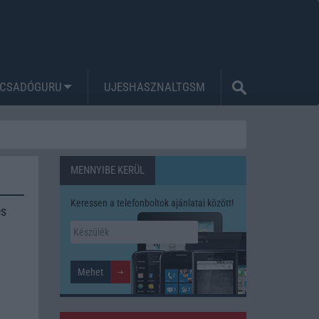
CSADÓGURU
UJESHASZNALTGSM
MENNYIBE KERÜL
Keressen a telefonboltok ajánlatai között!
és