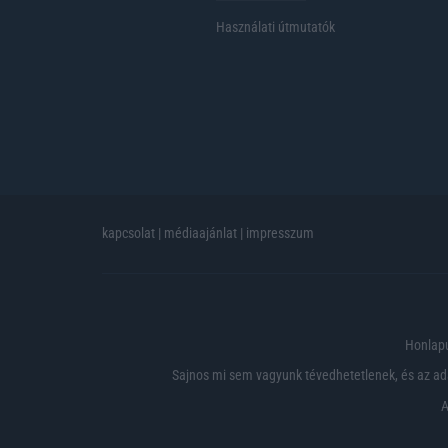
Használati útmutatók
kapcsolat
|
médiaajánlat
|
impresszum
Honlapu
Sajnos mi sem vagyunk tévedhetetlenek, és az ada
A