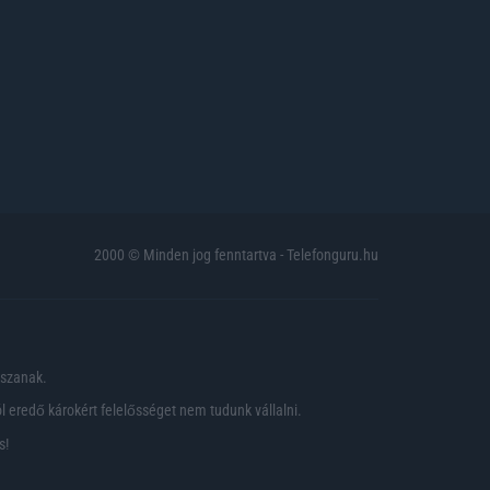
2000 © Minden jog fenntartva - Telefonguru.hu
pszanak.
 eredő károkért felelősséget nem tudunk vállalni.
s!