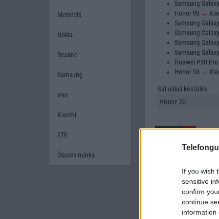
Samsung Galax
Honor 90
↔
Xia
Motorola
Samsung Galax
Samsung Galax
Nokia
Samsung Galax
Samsung Galax
Realme
Huawei P30 Pr
Honor 50
↔
Xia
Samsung
Bal oldali készülék:
vivo
Xiaomi
ZTE
Telefongu
Összes márka
If you wish 
A mobiltelefonok kivála
sensitive in
készüléket szeretnének
confirm you
amikor két készüléket h
continue se
mobiltelefont, és segí
information 