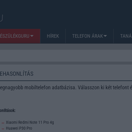
KÉSZÜLÉKGURU
HÍREK
TELEFON ÁRAK
TANÁ
ZEHASONLÍTÁS
egnagyobb mobiltelefon adatbázisa. Válasszon ki két telefont 
nlítások:
3
↔
Xiaomi Redmi Note 11 Pro 4g
2
↔
Huawei P30 Pro