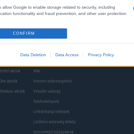
ezik, így a választásuk eltérhet. Azonban azok, akik számára fontos a nagyobb kij
o allow Google to enable storage related to security, including
ékony
cation functionality and fraud prevention, and other user protection.
CONFIRM
Data Deletion
Data Access
Privacy Policy
Telefon Árak
Tanácsdóguru
UjesHasznaltGSM
Yettel akciók
Wiki
One akciók
Internet sebességmérő
Telekom akciók
Virtuális valóság
Telefonkönyvek
Lefedettségi térképek
Letöltési sebesség térkép
Nemzetközi hívószámok