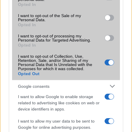
grant or deny consent to Google and its third-party tags to
Opted In
Motorola
use your data for below specified purposes in below Google
consent section.
I want to opt-out of the Sale of my
Nokia
Personal Data.
Opted In
Realme
I want to opt-out of processing my
Personal Data for Targeted Advertising.
Samsung
Opted In
vivo
I want to opt-out of Collection, Use,
Retention, Sale, and/or Sharing of my
Personal Data that Is Unrelated with the
Xiaomi
Purposes for which it was collected.
Opted Out
ZTE
Google consents
Összes márka
I want to allow Google to enable storage
related to advertising like cookies on web or
device identifiers in apps.
Mennyibe kerül
I want to allow my user data to be sent to
Keressen a telefonboltok ajánlatai között!
Google for online advertising purposes.