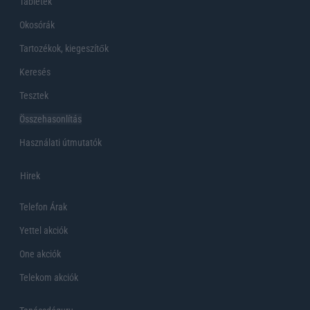
Tabletek
Okosórák
Tartozékok, kiegeszítők
Keresés
Tesztek
Összehasonlítás
Használati útmutatók
Hirek
Telefon Árak
Yettel akciók
One akciók
Telekom akciók