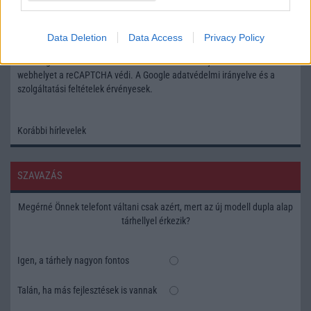
Feliratkozás a Telefonguru ingyenes hírlevelére
Data Deletion
Data Access
Privacy Policy
OK
Elfogadom az
Adatvédelmi és Adatkezelési Tájékoztatót
Ezt a
webhelyet a reCAPTCHA védi. A Google
adatvédelmi irányelve
és a
szolgáltatási feltételek
érvényesek.
Korábbi hírlevelek
SZAVAZÁS
Megérné Önnek telefont váltani csak azért, mert az új modell dupla alap
tárhellyel érkezik?
Igen, a tárhely nagyon fontos
Talán, ha más fejlesztések is vannak