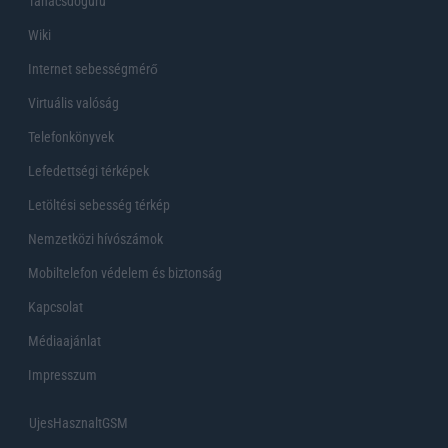
Tanácsdóguru
Wiki
Internet sebességmérő
Virtuális valóság
Telefonkönyvek
Lefedettségi térképek
Letöltési sebesség térkép
Nemzetközi hívószámok
Mobiltelefon védelem és biztonság
Kapcsolat
Médiaajánlat
Impresszum
UjesHasznaltGSM