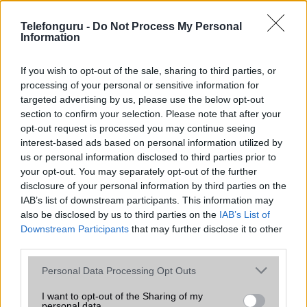
az operációs rendszer, a hardver, a kamera, az adatvédelem és a
kialakítás szempontjából döntő fontosságú lehet. Ezek a
Telefonguru -
Do Not Process My Personal
szempontok kritikusak ahhoz, hogy megtaláljuk azokat a
Information
mobiltelefonokat, amelyek megfelelnek az igényeinknek és
elvárásainknak.
If you wish to opt-out of the sale, sharing to third parties, or
processing of your personal or sensitive information for
Végül azt is fontos tudni, hogy a mobiltelefonok összehasonlítása
targeted advertising by us, please use the below opt-out
során minden felhasználó egyéni preferenciákkal rendelkezik, így a
section to confirm your selection. Please note that after your
választásuk eltérhet. Azonban azok, akik számára fontos a nagyobb
opt-out request is processed you may continue seeing
kijelző, hosszabb üzemidő, hatékony
interest-based ads based on personal information utilized by
us or personal information disclosed to third parties prior to
your opt-out. You may separately opt-out of the further
MOBILTELEFON MÁRKÁK
disclosure of your personal information by third parties on the
IAB’s list of downstream participants. This information may
Apple
also be disclosed by us to third parties on the
IAB’s List of
Downstream Participants
that may further disclose it to other
Honor
third parties.
Please note that this website/app uses one or more Google
Huawei
Personal Data Processing Opt Outs
services and may gather and store information including but
LG
not limited to your visit or usage behaviour. You may click to
I want to opt-out of the Sharing of my
personal data.