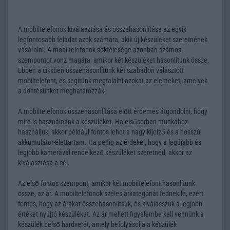
A mobiltelefonok kiválasztása és összehasonlítása az egyik
legfontosabb feladat azok számára, akik új készüléket szeretnének
vásárolni. A mobiltelefonok sokfélesége azonban számos
szempontot vonz magára, amikor két készüléket hasonlítunk össze.
Ebben a cikkben összehasonlítunk két szabadon választott
mobiltelefont, és segítünk megtalálni azokat az elemeket, amelyek
a döntésünket meghatározzák.
A mobiltelefonok összehasonlítása előtt érdemes átgondolni, hogy
mire is használnánk a készüléket. Ha elsősorban munkához
használjuk, akkor például fontos lehet a nagy kijelző és a hosszú
akkumulátor-élettartam. Ha pedig az érdekel, hogy a legújabb és
legjobb kamerával rendelkező készüléket szeretnéd, akkor az
kiválasztása a cél.
Az első fontos szempont, amikor két mobiltelefont hasonlítunk
össze, az ár. A mobiltelefonok széles árkategóriát fednek le, ezért
fontos, hogy az árakat összehasonlítsuk, és kiválasszuk a legjobb
értéket nyújtó készüléket. Az ár mellett figyelembe kell vennünk a
készülék belső hardverét, amely befolyásolja a készülék