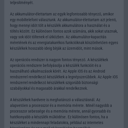
teljesítményét.
Az akkumulátor-élettartam az egyik legfontosabb tényező, amikor
egy mobiltelefont választunk. Az akkumulátor-élettartam azt jelenti,
hogy mennyi időt tölt a készülék akkumulátora a használat és a
töltés között. Ez különösen fontos azok számára, akik sokat utaznak,
vagy sok időt töltenek el útközben. Az akkumulátor-kapacitás
méretének és az energiatakarékos funkcióknak köszönhetően egyes
készülékek hosszabb ideig bírják az üzemidőt, mint mások.
Az operációs rendszer is nagyon fontos tényező. A készülékek
operációs rendszere befolyásolja a készülék funkcióit és a
használható alkalmazások körét. Az Apple iOS és az Android
rendszerrel rendelkező készülékek a legnépszerűbbek. Az Apple iOS
rendszerrel rendelkező készülékek szigorúbb biztonsági
szabályokkal és magasabb árakkal rendelkeznek.
A készülékek hardvere is meghatározó a választásnál. Az
alapvetően a processzor és a memória mérete. Minél nagyobb a
processzor sebessége és a memória mérete, annál gyorsabb és
hatékonyabb a készülék működése. Ez különösen fontos, ha a
készüléket a mindennapi feladatokra, például az internetes