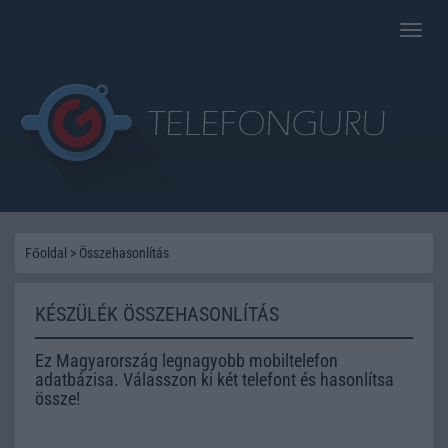
Toggle
naviga
Főoldal
>
Összehasonlítás
KÉSZÜLÉK ÖSSZEHASONLÍTÁS
Ez Magyarország legnagyobb mobiltelefon
adatbázisa. Válasszon ki két telefont és hasonlítsa
össze!