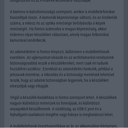
böngészésre és az e-mail-ek kezelésére használjuk.
A kamera is kulcsfontosságú szempont, amikor a mobiltelefonokat
hasonlítjuk össze. A kamerák képminősége változó, és az érzékelők
száma, a rekesz és az optika minősége befolyásolja a képek
minőségét. Ha fontos számodra a magas képminőség, akkor
érdemes olyan készüléket választani, amely magas felbontású
kamerával rendelkezik.
Az adatvédelem is fontos tényező, különösen a mobiltelefonok
esetében. Az ujjlenyomat-olvasók és az arcfelismerési rendszerek
biztonságosabbá teszik a készülékeinket, mert csak mi tudunk
hozzáférni azokhoz. Ezenkívül az adatvédelmi funkciók, például a
jelszavak mentése, a titkosítás és a biztonsági mentések lehetővé
teszik, hogy az adatok biztonságban legyenek, ha a készüléket
elveszítjük vagy ellopják.
Végül a készülék kialakítása is fontos szempont lehet. A készülékek
nagyon különböző méretűek és formájúak, és különböző
anyagokból készülhetnek. A vízállóság, az USB-C port és a
fejhallgató-csatlakozó megléte vagy hiánya is meghatározó lehet.
A mobiltelefonok összehasonlítása az ár, az akkumulátor-élettartam,