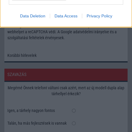
Feliratkozás a Telefonguru ingyenes hírlevelére
Data Deletion
Data Access
Privacy Policy
OK
Elfogadom az
Adatvédelmi és Adatkezelési Tájékoztatót
Ezt a
webhelyet a reCAPTCHA védi. A Google
adatvédelmi irányelve
és a
szolgáltatási feltételek
érvényesek.
Korábbi hírlevelek
SZAVAZÁS
Megérné Önnek telefont váltani csak azért, mert az új modell dupla alap
tárhellyel érkezik?
Igen, a tárhely nagyon fontos
Talán, ha más fejlesztések is vannak