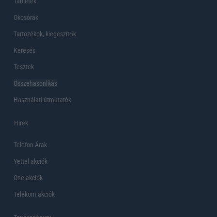
Tabletek
Okosórák
Tartozékok, kiegeszítők
Keresés
Tesztek
Összehasonlítás
Használati útmutatók
Hirek
Telefon Árak
Yettel akciók
One akciók
Telekom akciók