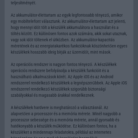
teljesítményét.
Az akkumulátor-élettartam az egyik legfontosabb tényező, amikor
egy mobiltelefont választunk. Az akkumulátor-élettartam azt jelenti,
hogy mennyi időt tölt a készülék akkumulátora a használat és a
töltés között. Ez különösen fontos azok számára, akik sokat utaznak,
vagy sok időt töltenek el útközben. Az akkumulátor-kapacitás
méretének és az energiatakarékos funkcióknak köszönhetően egyes
készülékek hosszabb ideig bírják az üzemidőt, mint mások.
Az operációs rendszer is nagyon fontos tényező. A készülékek
operációs rendszere befolyásolja a készülék funkcióit és a
használható alkalmazások körét. Az Apple iOS és az Android
rendszerrel rendelkező készülékek a legnépszerűbbek. Az Apple iOS
rendszerrel rendelkező készülékek szigorúbb biztonsági
szabályokkal és magasabb árakkal rendelkeznek.
A készülékek hardvere is meghatározó a választásnál. Az
alapvetően a processzor és a memória mérete. Minél nagyobb a
processzor sebessége és a memória mérete, annál gyorsabb és
hatékonyabb a készülék működése. Ez különösen fontos, ha a
készüléket a mindennapi feladatokra, például az internetes