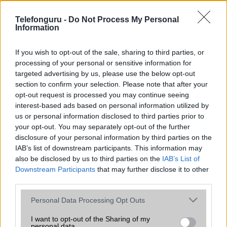
az operációs rendszer, a hardver, a kamera, az adatvédelem és a
kialakítás szempontjából döntő fontosságú lehet. Ezek a
Telefonguru -
Do Not Process My Personal
szempontok kritikusak ahhoz, hogy megtaláljuk azokat a
Information
mobiltelefonokat, amelyek megfelelnek az igényeinknek és
elvárásainknak.
If you wish to opt-out of the sale, sharing to third parties, or
processing of your personal or sensitive information for
Végül azt is fontos tudni, hogy a mobiltelefonok összehasonlítása
targeted advertising by us, please use the below opt-out
során minden felhasználó egyéni preferenciákkal rendelkezik, így a
section to confirm your selection. Please note that after your
választásuk eltérhet. Azonban azok, akik számára fontos a nagyobb
opt-out request is processed you may continue seeing
kijelző, hosszabb üzemidő, hatékony
interest-based ads based on personal information utilized by
us or personal information disclosed to third parties prior to
your opt-out. You may separately opt-out of the further
MOBILTELEFON MÁRKÁK
disclosure of your personal information by third parties on the
IAB’s list of downstream participants. This information may
Apple
also be disclosed by us to third parties on the
IAB’s List of
Downstream Participants
that may further disclose it to other
Honor
third parties.
Please note that this website/app uses one or more Google
Huawei
Personal Data Processing Opt Outs
services and may gather and store information including but
LG
not limited to your visit or usage behaviour. You may click to
I want to opt-out of the Sharing of my
personal data.