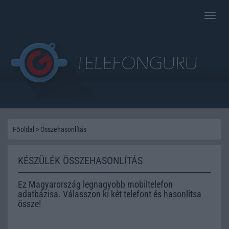
Toggle
naviga
Főoldal
>
Összehasonlítás
KÉSZÜLÉK ÖSSZEHASONLÍTÁS
Ez Magyarország legnagyobb mobiltelefon
adatbázisa. Válasszon ki két telefont és hasonlítsa
össze!