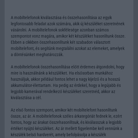
A mobiltelefonok kiválasztása és összehasonlítása az egyik
legfontosabb feladat azok számára, akik új készüléket szeretnének
vásárolni. A mobiltelefonok sokfélesége azonban számos
szempontot vonz magára, amikor két készüléket hasonlítunk össze.
Ebben a cikkben összehasonlítunk két szabadon választott
mobiltelefont, és segítünk megtalálni azokat az elemeket, amelyek
a döntésünket meghatározzák.
A mobiltelefonok összehasonlítása előtt érdemes átgondolni, hogy
mire is használnánk a készüléket. Ha elsősorban munkához
használjuk, akkor például fontos lehet a nagy kijelző és a hosszú
akkumulátor-élettartam. Ha pedig az érdekel, hogy a legújabb és
legjobb kamerával rendelkező készüléket szeretnéd, akkor az
kiválasztása a cél.
Az első fontos szempont, amikor két mobiltelefont hasonlítunk
össze, az ár. A mobiltelefonok széles árkategóriát fednek le, ezért
fontos, hogy az árakat összehasonlítsuk, és kiválasszuk a legjobb
értéket nyújtó készüléket. Az ár mellett figyelembe kell vennünk a
készülék belső hardverét, amely befolyásolja a készülék