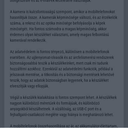
böngészésre és az e-mail-ek kezelésére használjuk.
A kamera is kulcsfontosságú szempont, amikor a mobiltelefonokat
hasonlítjuk össze. A kamerák képminősége változó, és az érzékelők
száma, a rekesz és az optika minősége befolyásolja a képek
minőségét. Ha fontos számodra a magas képminőség, akkor
érdemes olyan készüléket választani, amely magas felbontású
kamerával rendelkezik.
Az adatvédelem is fontos tényező, különösen a mobiltelefonok
esetében. Az ujjlenyomat-olvasók és az arcfelismerési rendszerek
biztonságosabbá teszik a készülékeinket, mert csak mi tudunk
hozzáférni azokhoz. Ezenkívül az adatvédelmi funkciók, például a
jelszavak mentése, a titkosítás és a biztonsági mentések lehetővé
teszik, hogy az adatok biztonságban legyenek, ha a készüléket
elveszítjük vagy ellopják.
Végül a készülék kialakítása is fontos szempont lehet. A készülékek
nagyon különböző méretűek és formájúak, és különböző
anyagokból készülhetnek. A vízállóság, az USB-C port és a
fejhallgató-csatlakozó megléte vagy hiánya is meghatározó lehet.
A mobiltelefonok összehasonlítása az ár, az akkumulátor-élettartam,