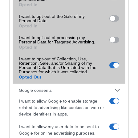
grant or deny consent to Google and its third-party tags to
Opted In
Motorola
use your data for below specified purposes in below Google
consent section.
I want to opt-out of the Sale of my
Nokia
Personal Data.
Opted In
Oppo
I want to opt-out of processing my
Personal Data for Targeted Advertising.
Samsung
Opted In
Vivo
I want to opt-out of Collection, Use,
Retention, Sale, and/or Sharing of my
Personal Data that Is Unrelated with the
Xiaomi
Purposes for which it was collected.
Opted Out
ZTE
Google consents
Összes márka
I want to allow Google to enable storage
related to advertising like cookies on web or
device identifiers in apps.
Mennyibe kerül
I want to allow my user data to be sent to
Keressen a telefonboltok ajánlatai között!
Google for online advertising purposes.