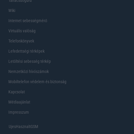
Tanácsdóguru
Wiki
Internet sebességmérő
Virtuális valóság
Telefonkönyvek
Lefedettségi térképek
Letöltési sebesség térkép
Nemzetközi hívószámok
Mobiltelefon védelem és biztonság
Kapcsolat
Médiaajánlat
Impresszum
UjesHasznaltGSM