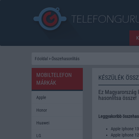
Főoldal
>
Összehasonlítás
MOBILTELEFON
KÉSZÜLÉK ÖSS
MÁRKÁK
Ez Magyarország l
hasonlítsa össze!
Apple
Honor
Leggyakoribb összehaso
Huawei
Apple Iphone 1
Apple Iphone 1
LG