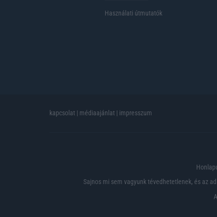
Használati útmutatók
kapcsolat
|
médiaajánlat
|
impresszum
Honlapu
Sajnos mi sem vagyunk tévedhetetlenek, és az ada
A