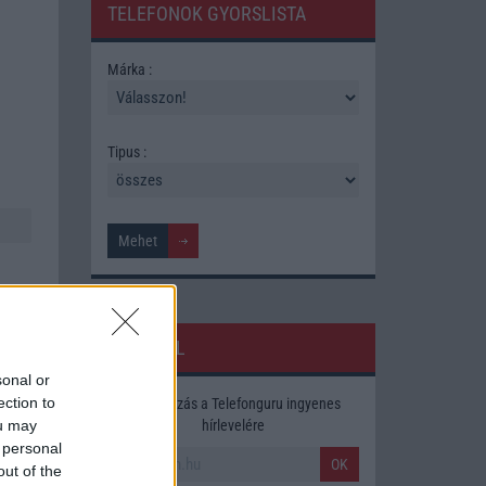
TELEFONOK GYORSLISTA
Márka :
Tipus :
HÍRLEVÉL
sonal or
ection to
Feliratkozás a Telefonguru ingyenes
ára,
hírlevelére
ou may
 personal
OK
out of the