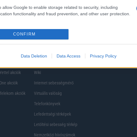
ezik, így a választásuk eltérhet. Azonban azok, akik számára fontos a nagyobb kij
o allow Google to enable storage related to security, including
ékony
cation functionality and fraud prevention, and other user protection.
CONFIRM
Data Deletion
Data Access
Privacy Policy
Telefon Árak
Tanácsdóguru
UjesHasznaltGSM
Yettel akciók
Wiki
One akciók
Internet sebességmérő
Telekom akciók
Virtuális valóság
Telefonkönyvek
Lefedettségi térképek
Letöltési sebesség térkép
Nemzetközi hívószámok