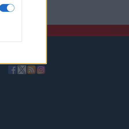
elző,
Kövessen minket!