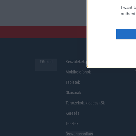
preferenciákkal rendelk
I want t
hosszabb üzemidő, hat
authenti
Főoldal
Készülékekguru
Hirek
Mobiltelefonok
Tabletek
Okosórák
Tartozékok, kiegeszítők
Keresés
Tesztek
Összehasonlítás