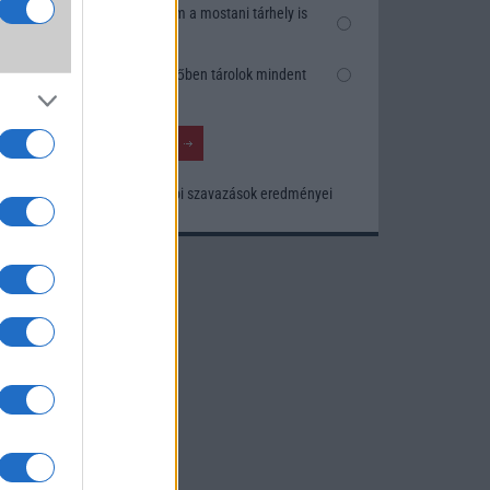
k
Nem, nekem a mostani tárhely is
szésre
elég
Inkább felhőben tárolok mindent
nősége
tos
Korábbi szavazások eredményei
khoz.
ó
kusak
knak.