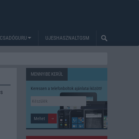
CSADÓGURU
UJESHASZNALTGSM
MENNYIBE KERÜL
Keressen a telefonboltok ajánlatai között!
és