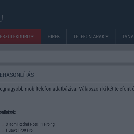
KÉSZÜLÉKGURU
HÍREK
TELEFON ÁRAK
TANÁ
ZEHASONLÍTÁS
egnagyobb mobiltelefon adatbázisa. Válasszon ki két telefont 
nlítások:
3
↔
Xiaomi Redmi Note 11 Pro 4g
2
↔
Huawei P30 Pro