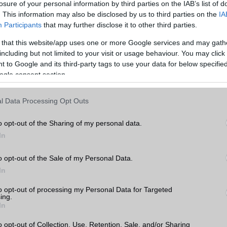
losure of your personal information by third parties on the IAB’s list of
hasonlítása előtt érdemes átgondolni, hogy mire is használnánk a készüléket. Ha
. This information may also be disclosed by us to third parties on the
IA
ználjuk, akkor például fontos lehet a nagy kijelző és a hosszú akkumulátor-
Participants
that may further disclose it to other third parties.
 érdekel, hogy a legújabb és legjobb kamerával rendelkező készüléket szeretnéd,
 that this website/app uses one or more Google services and may gath
including but not limited to your visit or usage behaviour. You may click 
, amikor két mobiltelefont hasonlítunk össze, az ár. A mobiltelefonok széles
 to Google and its third-party tags to use your data for below specifi
ezért fontos, hogy az árakat összehasonlítsuk, és kiválasszuk a legjobb értéket ny
ogle consent section.
tt figyelembe kell vennünk a készülék belső hardverét, amely befolyásolja a készü
l Data Processing Opt Outs
am az egyik legfontosabb tényező, amikor egy mobiltelefont választunk. Az
azt jelenti, hogy mennyi időt tölt a készülék akkumulátora a használat és a töltés
o opt-out of the Sharing of my personal data.
ntos azok számára, akik sokat utaznak, vagy sok időt töltenek el útközben. Az
In
méretének és az energiatakarékos funkcióknak köszönhetően egyes készülékek
az üzemidőt, mint mások.
o opt-out of the Sale of my Personal Data.
s nagyon fontos tényező. A készülékek operációs rendszere befolyásolja a készül
In
ató alkalmazások körét. Az Apple iOS és az Android rendszerrel rendelkező készü
Apple iOS rendszerrel rendelkező készülékek szigorúbb biztonsági szabályokkal é
to opt-out of processing my Personal Data for Targeted
ing.
elkeznek.
In
is meghatározó a választásnál. Az alapvetően a processzor és a memória mérete
o opt-out of Collection, Use, Retention, Sale, and/or Sharing