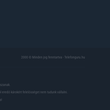
2000 © Minden jog fenntartva - Telefonguru.hu
pszanak.
 eredő károkért felelősséget nem tudunk vállalni.
s!