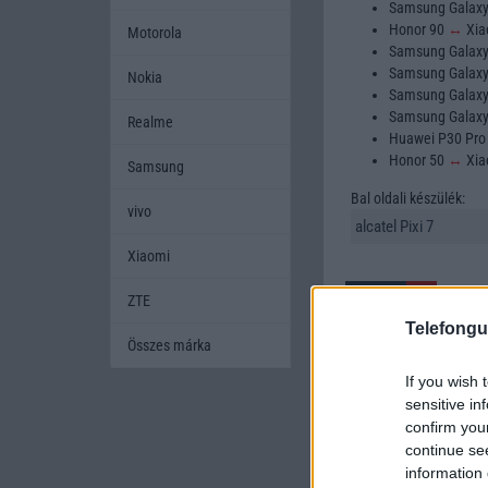
Samsung Galax
Honor 90
↔
Xia
Motorola
Samsung Galax
Samsung Galax
Nokia
Samsung Galax
Samsung Galax
Realme
Huawei P30 Pr
Honor 50
↔
Xia
Samsung
Bal oldali készülék:
vivo
Xiaomi
ZTE
Telefongu
Összes márka
If you wish 
A mobiltelefonok kivála
sensitive in
készüléket szeretnének
confirm you
amikor két készüléket h
continue se
mobiltelefont, és segí
information 