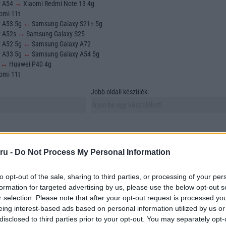
y A54
↔
Xiaomi Redmi Note 13 4g
omi 11t
y A53 5g
↔
Samsung Galaxy S21+ 5g
y A52s
↔
Samsung Galaxy S25
y A52 5g
↔
Samsung Galaxy A72
y A33 5g
↔
Samsung Galaxy A54 5g
o
↔
Huawei P40 4g
omi 11t
Jobb oldali készülék:
ru -
Do Not Process My Personal Information
to opt-out of the sale, sharing to third parties, or processing of your per
sztása és összehasonlítása az egyik legfontosabb feladat azok számára, akik új
formation for targeted advertising by us, please use the below opt-out s
 vásárolni. A mobiltelefonok sokfélesége azonban számos szempontot vonz mag
r selection. Please note that after your opt-out request is processed y
asonlítunk össze. Ebben a cikkben összehasonlítunk két szabadon választott
eing interest-based ads based on personal information utilized by us or
tünk megtalálni azokat az elemeket, amelyek a döntésünket meghatározzák.
disclosed to third parties prior to your opt-out. You may separately opt-