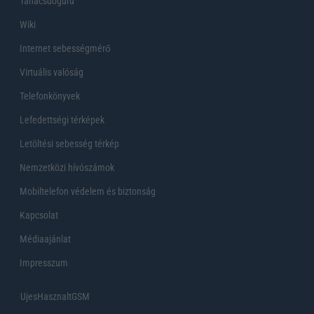
Tanácsdóguru
Wiki
Internet sebességmérő
Virtuális valóság
Telefonkönyvek
Lefedettségi térképek
Letöltési sebesség térkép
Nemzetközi hívószámok
Mobiltelefon védelem és biztonság
Kapcsolat
Médiaajánlat
Impresszum
UjesHasznaltGSM