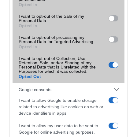
grant or deny consent to Google and its third-party tags to
Opted In
Motorola
use your data for below specified purposes in below Google
consent section.
I want to opt-out of the Sale of my
Nokia
Personal Data.
Opted In
Oppo
I want to opt-out of processing my
Personal Data for Targeted Advertising.
Samsung
Opted In
Vivo
I want to opt-out of Collection, Use,
Retention, Sale, and/or Sharing of my
Personal Data that Is Unrelated with the
Xiaomi
Purposes for which it was collected.
Opted Out
ZTE
Google consents
Összes márka
I want to allow Google to enable storage
related to advertising like cookies on web or
device identifiers in apps.
Mennyibe kerül
I want to allow my user data to be sent to
Keressen a telefonboltok ajánlatai között!
Google for online advertising purposes.