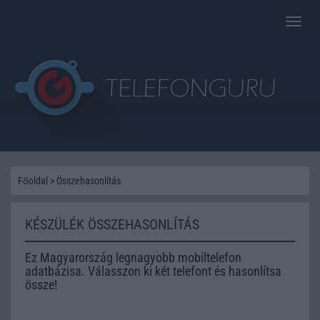
Toggle
naviga
Főoldal
>
Összehasonlítás
KÉSZÜLÉK ÖSSZEHASONLÍTÁS
Ez Magyarország legnagyobb mobiltelefon
adatbázisa. Válasszon ki két telefont és hasonlítsa
össze!