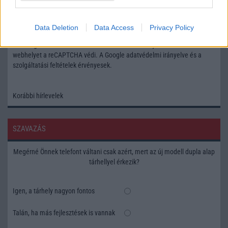
Feliratkozás a Telefonguru ingyenes hírlevelére
Data Deletion
Data Access
Privacy Policy
OK
Elfogadom az
Adatvédelmi és Adatkezelési Tájékoztatót
Ezt a
webhelyet a reCAPTCHA védi. A Google
adatvédelmi irányelve
és a
szolgáltatási feltételek
érvényesek.
Korábbi hírlevelek
SZAVAZÁS
Megérné Önnek telefont váltani csak azért, mert az új modell dupla alap
tárhellyel érkezik?
Igen, a tárhely nagyon fontos
Talán, ha más fejlesztések is vannak