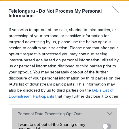
az operációs rendszer, a hardver, a kamera, az adatvédelem és a
kialakítás szempontjából döntő fontosságú lehet. Ezek a
Telefonguru -
Do Not Process My Personal
szempontok kritikusak ahhoz, hogy megtaláljuk azokat a
Information
mobiltelefonokat, amelyek megfelelnek az igényeinknek és
elvárásainknak.
If you wish to opt-out of the sale, sharing to third parties, or
processing of your personal or sensitive information for
Végül azt is fontos tudni, hogy a mobiltelefonok összehasonlítása
targeted advertising by us, please use the below opt-out
során minden felhasználó egyéni preferenciákkal rendelkezik, így a
section to confirm your selection. Please note that after your
választásuk eltérhet. Azonban azok, akik számára fontos a nagyobb
opt-out request is processed you may continue seeing
kijelző, hosszabb üzemidő, hatékony
interest-based ads based on personal information utilized by
us or personal information disclosed to third parties prior to
your opt-out. You may separately opt-out of the further
MOBILTELEFON MÁRKÁK
disclosure of your personal information by third parties on the
IAB’s list of downstream participants. This information may
Apple
also be disclosed by us to third parties on the
IAB’s List of
Downstream Participants
that may further disclose it to other
Honor
third parties.
Please note that this website/app uses one or more Google
Huawei
Personal Data Processing Opt Outs
services and may gather and store information including but
LG
not limited to your visit or usage behaviour. You may click to
I want to opt-out of the Sharing of my
personal data.