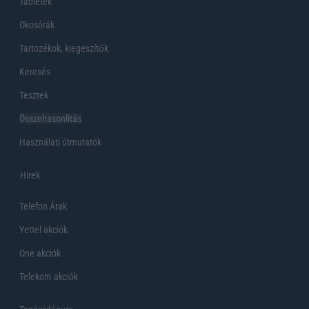
Tabletek
Okosórák
Tartozékok, kiegeszítők
Keresés
Tesztek
Összehasonlítás
Használati útmutatók
Hirek
Telefon Árak
Yettel akciók
One akciók
Telekom akciók