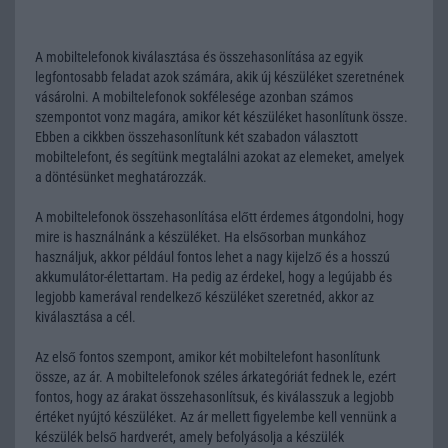
A mobiltelefonok kiválasztása és összehasonlítása az egyik
legfontosabb feladat azok számára, akik új készüléket szeretnének
vásárolni. A mobiltelefonok sokfélesége azonban számos
szempontot vonz magára, amikor két készüléket hasonlítunk össze.
Ebben a cikkben összehasonlítunk két szabadon választott
mobiltelefont, és segítünk megtalálni azokat az elemeket, amelyek
a döntésünket meghatározzák.
A mobiltelefonok összehasonlítása előtt érdemes átgondolni, hogy
mire is használnánk a készüléket. Ha elsősorban munkához
használjuk, akkor például fontos lehet a nagy kijelző és a hosszú
akkumulátor-élettartam. Ha pedig az érdekel, hogy a legújabb és
legjobb kamerával rendelkező készüléket szeretnéd, akkor az
kiválasztása a cél.
Az első fontos szempont, amikor két mobiltelefont hasonlítunk
össze, az ár. A mobiltelefonok széles árkategóriát fednek le, ezért
fontos, hogy az árakat összehasonlítsuk, és kiválasszuk a legjobb
értéket nyújtó készüléket. Az ár mellett figyelembe kell vennünk a
készülék belső hardverét, amely befolyásolja a készülék