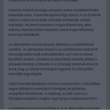
böngészésre és az e-mail-ek kezelésére használjuk.
A kamera is kulcsfontosságú szempont, amikor a mobiltelefonokat
hasonlítjuk össze. A kamerák képminősége változó, és az érzékelők
száma, a rekesz és az optika minősége befolyásolja a képek
minőségét. Ha fontos számodra a magas képminőség, akkor
érdemes olyan készüléket választani, amely magas felbontású
kamerával rendelkezik.
Az adatvédelem is fontos tényező, különösen a mobiltelefonok
esetében. Az ujjlenyomat-olvasók és az arcfelismerési rendszerek
biztonságosabbá teszik a készülékeinket, mert csak mi tudunk
hozzáférni azokhoz. Ezenkívül az adatvédelmi funkciók, például a
jelszavak mentése, a titkosítás és a biztonsági mentések lehetővé
teszik, hogy az adatok biztonságban legyenek, ha a készüléket
elveszítjük vagy ellopják.
Végül a készülék kialakítása is fontos szempont lehet. A készülékek
nagyon különböző méretűek és formájúak, és különböző
anyagokból készülhetnek. A vízállóság, az USB-C port és a
fejhallgató-csatlakozó megléte vagy hiánya is meghatározó lehet.
A mobiltelefonok összehasonlítása az ár, az akkumulátor-élettartam,