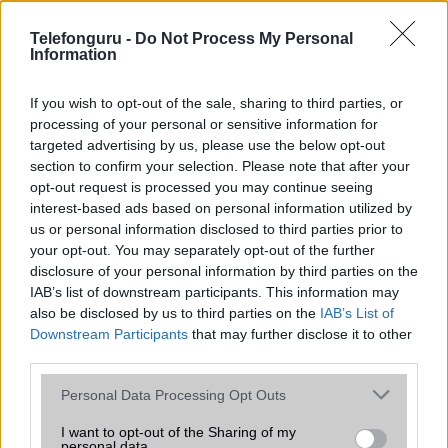
az operációs rendszer, a hardver, a kamera, az adatvédelem és a
kialakítás szempontjából döntő fontosságú lehet. Ezek a
Telefonguru -
Do Not Process My Personal
szempontok kritikusak ahhoz, hogy megtaláljuk azokat a
Information
mobiltelefonokat, amelyek megfelelnek az igényeinknek és
elvárásainknak.
If you wish to opt-out of the sale, sharing to third parties, or
processing of your personal or sensitive information for
Végül azt is fontos tudni, hogy a mobiltelefonok összehasonlítása
targeted advertising by us, please use the below opt-out
során minden felhasználó egyéni preferenciákkal rendelkezik, így a
section to confirm your selection. Please note that after your
választásuk eltérhet. Azonban azok, akik számára fontos a nagyobb
opt-out request is processed you may continue seeing
kijelző, hosszabb üzemidő, hatékony
interest-based ads based on personal information utilized by
us or personal information disclosed to third parties prior to
your opt-out. You may separately opt-out of the further
MOBILTELEFON MÁRKÁK
disclosure of your personal information by third parties on the
IAB’s list of downstream participants. This information may
Apple
also be disclosed by us to third parties on the
IAB’s List of
Downstream Participants
that may further disclose it to other
Honor
third parties.
Please note that this website/app uses one or more Google
Huawei
Personal Data Processing Opt Outs
services and may gather and store information including but
LG
not limited to your visit or usage behaviour. You may click to
I want to opt-out of the Sharing of my
personal data.