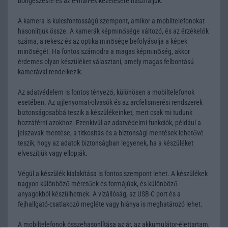
böngészésre és az e-mail-ek kezelésére használjuk.
A kamera is kulcsfontosságú szempont, amikor a mobiltelefonokat
hasonlítjuk össze. A kamerák képminősége változó, és az érzékelők
száma, a rekesz és az optika minősége befolyásolja a képek
minőségét. Ha fontos számodra a magas képminőség, akkor
érdemes olyan készüléket választani, amely magas felbontású
kamerával rendelkezik.
Az adatvédelem is fontos tényező, különösen a mobiltelefonok
esetében. Az ujjlenyomat-olvasók és az arcfelismerési rendszerek
biztonságosabbá teszik a készülékeinket, mert csak mi tudunk
hozzáférni azokhoz. Ezenkívül az adatvédelmi funkciók, például a
jelszavak mentése, a titkosítás és a biztonsági mentések lehetővé
teszik, hogy az adatok biztonságban legyenek, ha a készüléket
elveszítjük vagy ellopják.
Végül a készülék kialakítása is fontos szempont lehet. A készülékek
nagyon különböző méretűek és formájúak, és különböző
anyagokból készülhetnek. A vízállóság, az USB-C port és a
fejhallgató-csatlakozó megléte vagy hiánya is meghatározó lehet.
A mobiltelefonok összehasonlítása az ár, az akkumulátor-élettartam,