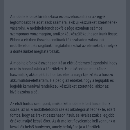
A mobiltelefonok kiválasztása és összehasonlítása az egyik
legfontosabb feladat azok számára, akik új készüléket szeretnének
vásárolni. A mobiltelefonok sokfélesége azonban számos
szempontot vonz magára, amikor két készüléket hasonlítunk össze.
Ebben a cikkben összehasonlítunk két szabadon választott
mobiltelefont, és segítünk megtalálni azokat az elemeket, amelyek
a döntésünket meghatározzák.
A mobiltelefonok összehasonlítása előtt érdemes átgondolni, hogy
mire is használnánk a készüléket. Ha elsősorban munkához
használjuk, akkor például fontos lehet a nagy kijelző és a hosszú
akkumulátor-élettartam. Ha pedig az érdekel, hogy a legújabb és
legjobb kamerával rendelkező készüléket szeretnéd, akkor az
kiválasztása a cél.
Az első fontos szempont, amikor két mobiltelefont hasonlítunk
össze, az ár. A mobiltelefonok széles árkategóriát fednek le, ezért
fontos, hogy az árakat összehasonlítsuk, és kiválasszuk a legjobb
értéket nyújtó készüléket. Az ár mellett figyelembe kell vennünk a
készülék belső hardverét, amely befolyásolja a készülék