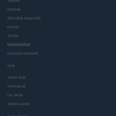
Tabletek
Okosórák
Tartozékok, kiegeszítők
Keresés
Tesztek
Összehasonlítás
Használati útmutatók
Hirek
Telefon Árak
Yettel akciók
One akciók
Telekom akciók