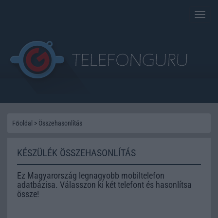
Toggle
naviga
Főoldal
>
Összehasonlítás
KÉSZÜLÉK ÖSSZEHASONLÍTÁS
Ez Magyarország legnagyobb mobiltelefon
adatbázisa. Válasszon ki két telefont és hasonlítsa
össze!