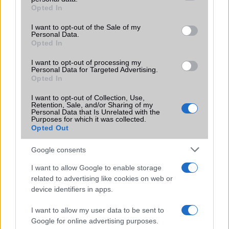
grant or deny consent to Google and its third-party tags to
Opted In
Motorola
use your data for below specified purposes in below Google
consent section.
I want to opt-out of the Sale of my
Nokia
Personal Data.
Opted In
Realme
I want to opt-out of processing my
Personal Data for Targeted Advertising.
Samsung
Opted In
vivo
I want to opt-out of Collection, Use,
Retention, Sale, and/or Sharing of my
Personal Data that Is Unrelated with the
Xiaomi
Purposes for which it was collected.
Opted Out
ZTE
Google consents
Összes márka
I want to allow Google to enable storage
related to advertising like cookies on web or
device identifiers in apps.
Mennyibe kerül
I want to allow my user data to be sent to
Keressen a telefonboltok ajánlatai között!
Google for online advertising purposes.