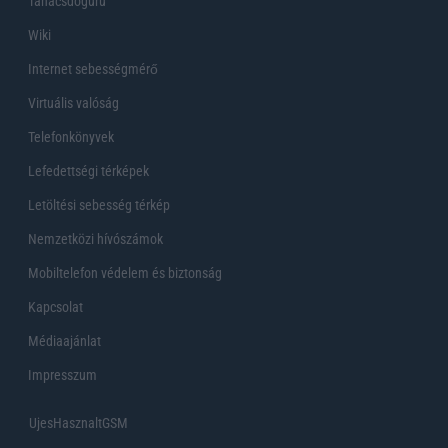
Tanácsdóguru
Wiki
Internet sebességmérő
Virtuális valóság
Telefonkönyvek
Lefedettségi térképek
Letöltési sebesség térkép
Nemzetközi hívószámok
Mobiltelefon védelem és biztonság
Kapcsolat
Médiaajánlat
Impresszum
UjesHasznaltGSM