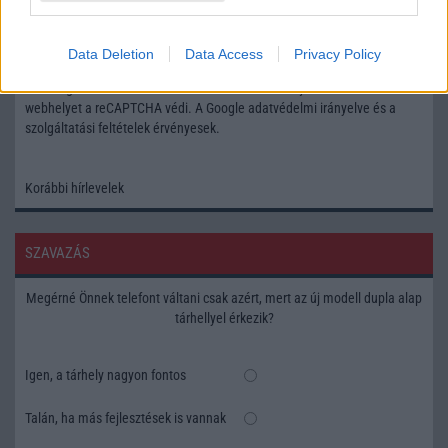
Feliratkozás a Telefonguru ingyenes hírlevelére
Data Deletion
Data Access
Privacy Policy
OK
Elfogadom az
Adatvédelmi és Adatkezelési Tájékoztatót
Ezt a
webhelyet a reCAPTCHA védi. A Google
adatvédelmi irányelve
és a
szolgáltatási feltételek
érvényesek.
Korábbi hírlevelek
SZAVAZÁS
Megérné Önnek telefont váltani csak azért, mert az új modell dupla alap
tárhellyel érkezik?
Igen, a tárhely nagyon fontos
Talán, ha más fejlesztések is vannak