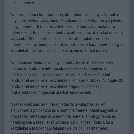
teljesítményét.
Az akkumulátor-élettartam az egyik legfontosabb tényező, amikor
egy mobiltelefont választunk. Az akkumulátor-élettartam azt jelenti,
hogy mennyi időt tölt a készülék akkumulátora a használat és a
töltés között. Ez különösen fontos azok számára, akik sokat utaznak,
vagy sok időt töltenek el útközben. Az akkumulátor-kapacitás
méretének és az energiatakarékos funkcióknak köszönhetően egyes
készülékek hosszabb ideig bírják az üzemidőt, mint mások.
Az operációs rendszer is nagyon fontos tényező. A készülékek
operációs rendszere befolyásolja a készülék funkcióit és a
használható alkalmazások körét. Az Apple iOS és az Android
rendszerrel rendelkező készülékek a legnépszerűbbek. Az Apple iOS
rendszerrel rendelkező készülékek szigorúbb biztonsági
szabályokkal és magasabb árakkal rendelkeznek.
A készülékek hardvere is meghatározó a választásnál. Az
alapvetően a processzor és a memória mérete. Minél nagyobb a
processzor sebessége és a memória mérete, annál gyorsabb és
hatékonyabb a készülék működése. Ez különösen fontos, ha a
készüléket a mindennapi feladatokra, például az internetes