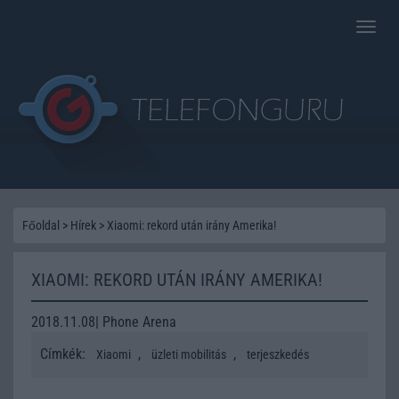
Toggle
naviga
Főoldal
>
Hírek
>
Xiaomi: rekord után irány Amerika!
XIAOMI: REKORD UTÁN IRÁNY AMERIKA!
2018.11.08| Phone Arena
Címkék:
,
,
Xiaomi
üzleti mobilitás
terjeszkedés