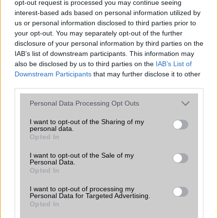
meg a mindennapokat
opt-out request is processed you may continue seeing
interest-based ads based on personal information utilized by
2026.06.14
| Android Police
us or personal information disclosed to third parties prior to
Sok felhasználó külön alkalmazásokra esküszik, pedig az
your opt-out. You may separately opt-out of the further
Android már évek óta olyan intelligens funkciókat kínál,
disclosure of your personal information by third parties on the
amelyek maguktól dolgoznak a háttérben.
IAB’s list of downstream participants. This information may
also be disclosed by us to third parties on the
IAB’s List of
Ez a rejtett Samsung funkció teljesen
Downstream Participants
that may further disclose it to other
megváltoztatja a mobilhasználatot –
third parties.
sokan mégsem tudnak róla
Please note that this website/app uses one or more Google
2026.07.12
| Android Central
Personal Data Processing Opt Outs
services and may gather and store information including but
Az Edge Panel az egyik leghasznosabb funkció, amely
not limited to your visit or usage behaviour. You may click to
I want to opt-out of the Sharing of my
jelentősen felgyorsítja a mindennapi használatot,
personal data.
grant or deny consent to Google and its third-party tags to
miközben a Pixel telefonokból továbbra is hiányzik.
Opted In
use your data for below specified purposes in below Google
consent section.
I want to opt-out of the Sale of my
Personal Data.
Opted In
I want to opt-out of processing my
KAPCSOLÓDÓ HÍREK
Personal Data for Targeted Advertising.
Opted In
A kínaiak tovább támadnak, itt a Redmi Note 4