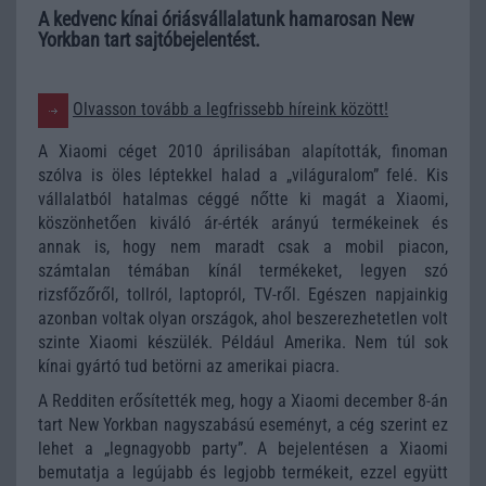
A kedvenc kínai óriásvállalatunk hamarosan New
Yorkban tart sajtóbejelentést.
Olvasson tovább a legfrissebb híreink között!
A Xiaomi céget 2010 áprilisában alapították, finoman
szólva is öles léptekkel halad a „világuralom” felé. Kis
vállalatból hatalmas céggé nőtte ki magát a Xiaomi,
köszönhetően kiváló ár-érték arányú termékeinek és
annak is, hogy nem maradt csak a mobil piacon,
számtalan témában kínál termékeket, legyen szó
rizsfőzőről, tollról, laptopról, TV-ről. Egészen napjainkig
azonban voltak olyan országok, ahol beszerezhetetlen volt
szinte Xiaomi készülék. Például Amerika. Nem túl sok
kínai gyártó tud betörni az amerikai piacra.
A Redditen erősítették meg, hogy a Xiaomi december 8-án
tart New Yorkban nagyszabású eseményt, a cég szerint ez
lehet a „legnagyobb party”. A bejelentésen a Xiaomi
bemutatja a legújabb és legjobb termékeit, ezzel együtt