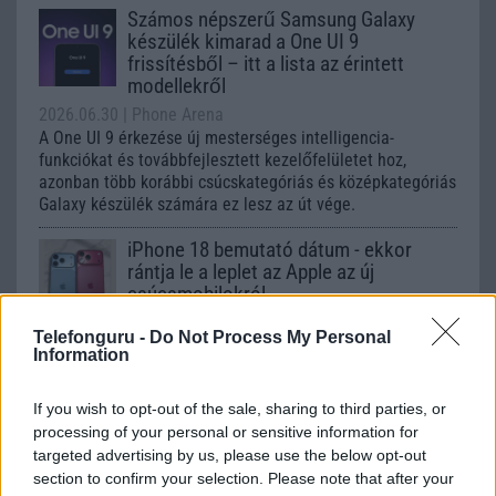
Számos népszerű Samsung Galaxy
készülék kimarad a One UI 9
frissítésből – itt a lista az érintett
modellekről
2026.06.30
| Phone Arena
A One UI 9 érkezése új mesterséges intelligencia-
funkciókat és továbbfejlesztett kezelőfelületet hoz,
azonban több korábbi csúcskategóriás és középkategóriás
Galaxy készülék számára ez lesz az út vége.
iPhone 18 bemutató dátum - ekkor
rántja le a leplet az Apple az új
csúcsmobilokról
2026.06.29
| Phone Arena
Telefonguru -
Do Not Process My Personal
A szeptemberi eseményen az iPhone 18 Pro modellek
Information
mellett a régóta pletykált hajlítható iPhone Ultra is
bemutatkozhat, miközben az áremelésekről szóló
If you wish to opt-out of the sale, sharing to third parties, or
találgatások továbbra is beárnyékolják a rajtot.
processing of your personal or sensitive information for
Az Android rejtett automatizmusai: hat
targeted advertising by us, please use the below opt-out
funkció, amely észrevétlenül könnyíti
section to confirm your selection. Please note that after your