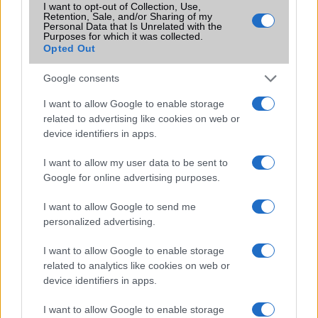
I want to opt-out of Collection, Use,
Retention, Sale, and/or Sharing of my
Három wireless kütyüt hozott a Xiaomi
Personal Data that Is Unrelated with the
Purposes for which it was collected.
Újabb rekordot döntött a Xiaomi
Opted Out
A Poco is követi a Redmit, önálló lett
Google consents
Debrecenben nyílik a harmadik Xiaomi Mi Store
I want to allow Google to enable storage
related to advertising like cookies on web or
Meglepetés: a Xiaomi átvette a piac vezetését!
device identifiers in apps.
Xiaomi Mi Fan Fesztivál: az akció eső
I want to allow my user data to be sent to
Xiaomi x Leica
Google for online advertising purposes.
További hírek
I want to allow Google to send me
personalized advertising.
I want to allow Google to enable storage
LEGOLVASOTTABBAK
related to analytics like cookies on web or
device identifiers in apps.
Számos népszerű Samsung Galaxy készülék kimarad a One
I want to allow Google to enable storage
UI 9 frissítésből – itt a lista az érintett modellekről