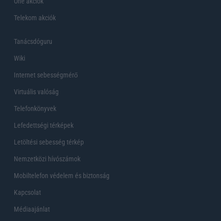
One akciók
Telekom akciók
Tanácsdóguru
Wiki
Internet sebességmérő
Virtuális valóság
Telefonkönyvek
Lefedettségi térképek
Letöltési sebesség térkép
Nemzetközi hívószámok
Mobiltelefon védelem és biztonság
Kapcsolat
Médiaajánlat