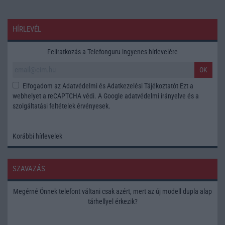
HÍRLEVÉL
Feliratkozás a Telefonguru ingyenes hírlevelére
OK
Elfogadom az
Adatvédelmi és Adatkezelési Tájékoztatót
Ezt a
webhelyet a reCAPTCHA védi. A Google
adatvédelmi irányelve
és a
szolgáltatási feltételek
érvényesek.
Korábbi hírlevelek
SZAVAZÁS
Megérné Önnek telefont váltani csak azért, mert az új modell dupla alap
tárhellyel érkezik?