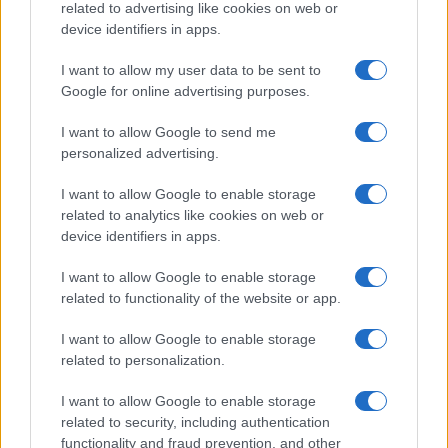
related to advertising like cookies on web or
bemutatkozhat, miközben az áremelésekről szóló
device identifiers in apps.
találgatások továbbra is beárnyékolják a rajtot.
I want to allow my user data to be sent to
Az Android rejtett automatizmusai: hat
Google for online advertising purposes.
funkció, amely észrevétlenül könnyíti
meg a mindennapokat
I want to allow Google to send me
2026.06.14
| Android Police
personalized advertising.
Sok felhasználó külön alkalmazásokra esküszik, pedig az
Android már évek óta olyan intelligens funkciókat kínál,
I want to allow Google to enable storage
amelyek maguktól dolgoznak a háttérben.
related to analytics like cookies on web or
device identifiers in apps.
Ez a rejtett Samsung funkció teljesen
megváltoztatja a mobilhasználatot –
I want to allow Google to enable storage
sokan mégsem tudnak róla
related to functionality of the website or app.
2026.07.12
| Android Central
I want to allow Google to enable storage
Az Edge Panel az egyik leghasznosabb funkció, amely
related to personalization.
jelentősen felgyorsítja a mindennapi használatot,
miközben a Pixel telefonokból továbbra is hiányzik.
I want to allow Google to enable storage
related to security, including authentication
functionality and fraud prevention, and other