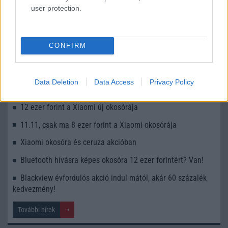
user protection.
KAPCSOLÓDÓ HÍREK
CONFIRM
Új Limit +Net csomag a Telenortól
8500 mAh-s telefon közel féláron
Data Deletion
Data Access
Privacy Policy
Előrendelésben 8 ezer forint az új Xiaomi okosóra
12 ezer forint a Xiaomi új okosórája
11.11, csak ma 8 ezer forint a Xiaomi okosórája
Xiaomi okosóra és ceruza akcióban
Bluetooth hívásra képes okosóra 12 ezer forintért? Van!
Blackview évfordulós akció indul mától, akár 60 százalék
kedvezmény!
További hírek