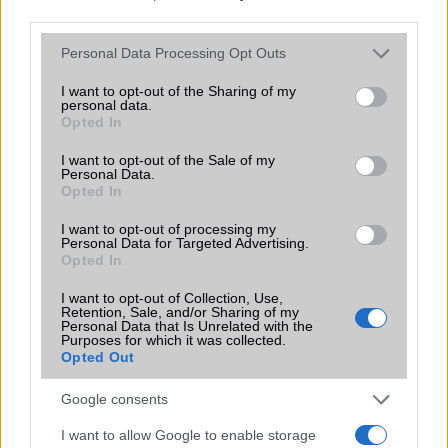
447.000 Ft (új)
third parties.
Please note that this website/app uses one or more Google
Personal Data Processing Opt Outs
services and may gather and store information including but
not limited to your visit or usage behaviour. You may click to
I want to opt-out of the Sharing of my
personal data.
grant or deny consent to Google and its third-party tags to
Opted In
Számos népszerű Samsung Galaxy
use your data for below specified purposes in below Google
készülék kimarad a One UI 9
consent section.
I want to opt-out of the Sale of my
frissítésből – itt a lista az érintett
Personal Data.
modellekről
Opted In
2026.06.30
| Phone Arena
I want to opt-out of processing my
A One UI 9 érkezése új mesterséges intelligencia-
Personal Data for Targeted Advertising.
funkciókat és továbbfejlesztett kezelőfelületet hoz,
Opted In
azonban több korábbi csúcskategóriás és középkategóriás
Galaxy készülék számára ez lesz az út vége.
I want to opt-out of Collection, Use,
Retention, Sale, and/or Sharing of my
Personal Data that Is Unrelated with the
iPhone 18 bemutató dátum - ekkor
Purposes for which it was collected.
rántja le a leplet az Apple az új
Opted Out
csúcsmobilokról
2026.06.29
| Phone Arena
Google consents
A szeptemberi eseményen az iPhone 18 Pro modellek
I want to allow Google to enable storage
mellett a régóta pletykált hajlítható iPhone Ultra is