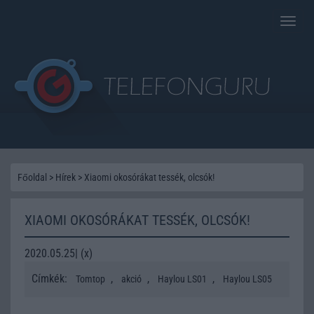
Toggle
naviga
Főoldal
>
Hírek
>
Xiaomi okosórákat tessék, olcsók!
XIAOMI OKOSÓRÁKAT TESSÉK, OLCSÓK!
2020.05.25| (x)
Címkék:
,
,
,
Tomtop
akció
Haylou LS01
Haylou LS05