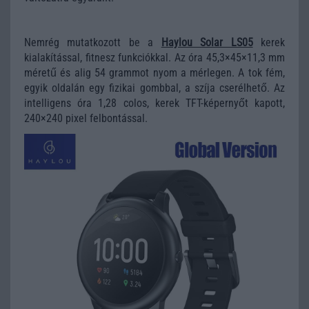
Nemrég mutatkozott be a
Haylou Solar LS05
kerek
kialakítással, fitnesz funkciókkal. Az óra 45,3×45×11,3 mm
méretű és alig 54 grammot nyom a mérlegen. A tok fém,
egyik oldalán egy fizikai gombbal, a szíja cserélhető. Az
intelligens óra 1,28 colos, kerek TFT-képernyőt kapott,
240×240 pixel felbontással.