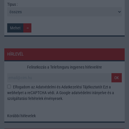
Tipus :
HÍRLEVÉL
Feliratkozás a Telefonguru ingyenes hírlevelére
OK
Elfogadom az
Adatvédelmi és Adatkezelési Tájékoztatót
Ezt a
webhelyet a reCAPTCHA védi. A Google
adatvédelmi irányelve
és a
szolgáltatási feltételek
érvényesek.
Korábbi hírlevelek