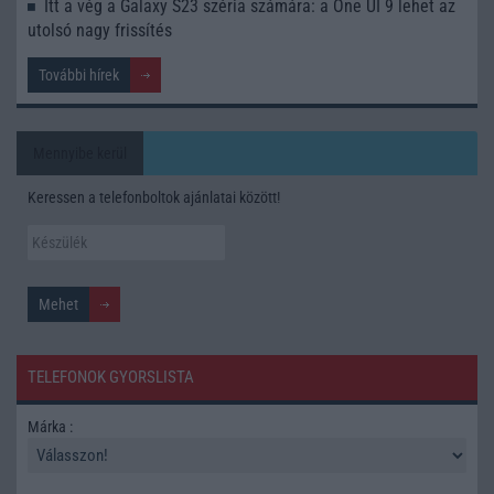
Itt a vég a Galaxy S23 széria számára: a One UI 9 lehet az
utolsó nagy frissítés
További hírek
Mennyibe kerül
Keressen a telefonboltok ajánlatai között!
TELEFONOK GYORSLISTA
Márka :