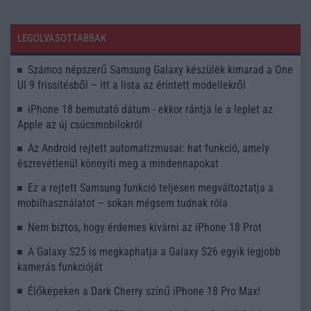
LEGOLVASOTTABBAK
Számos népszerű Samsung Galaxy készülék kimarad a One
UI 9 frissítésből – itt a lista az érintett modellekről
iPhone 18 bemutató dátum - ekkor rántja le a leplet az
Apple az új csúcsmobilokról
Az Android rejtett automatizmusai: hat funkció, amely
észrevétlenül könnyíti meg a mindennapokat
Ez a rejtett Samsung funkció teljesen megváltoztatja a
mobilhasználatot – sokan mégsem tudnak róla
Nem biztos, hogy érdemes kivárni az iPhone 18 Prot
A Galaxy S25 is megkaphatja a Galaxy S26 egyik legjobb
kamerás funkcióját
Élőképeken a Dark Cherry színű iPhone 18 Pro Max!