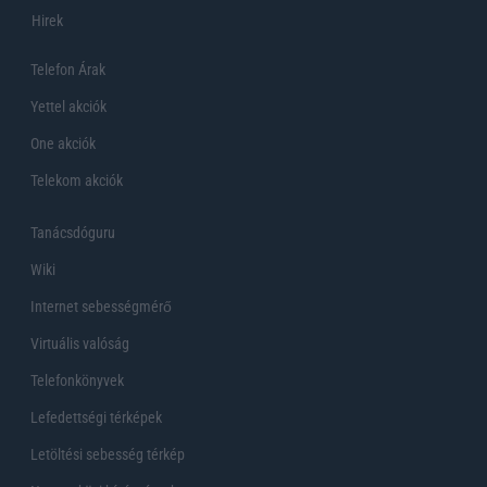
Hirek
Telefon Árak
Yettel akciók
One akciók
Telekom akciók
Tanácsdóguru
Wiki
Internet sebességmérő
Virtuális valóság
Telefonkönyvek
Lefedettségi térképek
Letöltési sebesség térkép