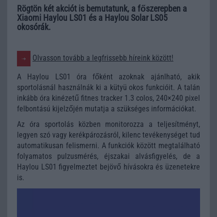
Rögtön két akciót is bemutatunk, a főszerepben a
Xiaomi Haylou LS01 és a Haylou Solar LS05
okosórák.
Olvasson tovább a legfrissebb híreink között!
A Haylou LS01 óra főként azoknak ajánlható, akik
sportolásnál használnák ki a kütyü okos funkcióit. A talán
inkább óra kinézetű fitnes tracker 1.3 colos, 240×240 pixel
felbontású kijelzőjén mutatja a szükséges információkat.
Az óra sportolás közben monitorozza a teljesítményt,
legyen szó vagy kerékpározásról, kilenc tevékenységet tud
automatikusan felismerni. A funkciók között megtalálható
folyamatos pulzusmérés, éjszakai alvásfigyelés, de a
Haylou LS01 figyelmeztet bejövő hívásokra és üzenetekre
is.