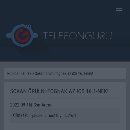
Toggle
naviga
Főoldal
>
Hírek
>
Sokan örülni fognak az iOS 16.1-nek!
SOKAN ÖRÜLNI FOGNAK AZ IOS 16.1-NEK!
2022.09.16| GsmArena
Címkék:
,
,
iphone
ios16
ios16.1