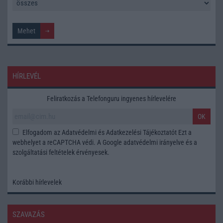
HÍRLEVÉL
Feliratkozás a Telefonguru ingyenes hírlevelére
OK
Elfogadom az
Adatvédelmi és Adatkezelési Tájékoztatót
Ezt a
webhelyet a reCAPTCHA védi. A Google
adatvédelmi irányelve
és a
szolgáltatási feltételek
érvényesek.
Korábbi hírlevelek
SZAVAZÁS