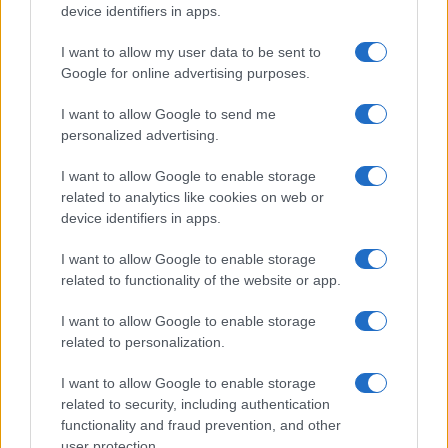
device identifiers in apps.
LEGOLVASOTTABBAK
I want to allow my user data to be sent to
Számos népszerű Samsung Galaxy készülék kimarad a One
Google for online advertising purposes.
UI 9 frissítésből – itt a lista az érintett modellekről
I want to allow Google to send me
iPhone 18 bemutató dátum - ekkor rántja le a leplet az
personalized advertising.
Apple az új csúcsmobilokról
I want to allow Google to enable storage
Az Android rejtett automatizmusai: hat funkció, amely
related to analytics like cookies on web or
észrevétlenül könnyíti meg a mindennapokat
device identifiers in apps.
Ez a rejtett Samsung funkció teljesen megváltoztatja a
mobilhasználatot – sokan mégsem tudnak róla
I want to allow Google to enable storage
related to functionality of the website or app.
Nem biztos, hogy érdemes kivárni az iPhone 18 Prot
I want to allow Google to enable storage
A Galaxy S25 is megkaphatja a Galaxy S26 egyik legjobb
related to personalization.
kamerás funkcióját
Élőképeken a Dark Cherry színű iPhone 18 Pro Max!
I want to allow Google to enable storage
related to security, including authentication
Itt a vég a Galaxy S23 széria számára: a One UI 9 lehet az
functionality and fraud prevention, and other
utolsó nagy frissítés
user protection.