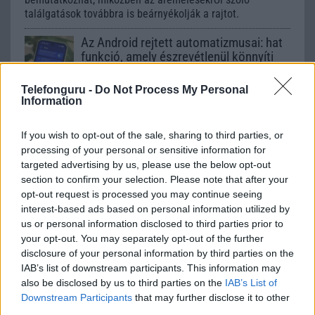
találgatások továbbra is beárnyékolják a rajtot.
Az Android rejtett automatizmusai: hat
funkció, amely észrevétlenül könnyíti
meg a mindennapokat
2026.06.14
| Android Police
Telefonguru -
Do Not Process My Personal
Information
Sok felhasználó külön alkalmazásokra esküszik, pedig az
Android már évek óta olyan intelligens funkciókat kínál,
amelyek maguktól dolgoznak a háttérben.
If you wish to opt-out of the sale, sharing to third parties, or
processing of your personal or sensitive information for
targeted advertising by us, please use the below opt-out
Ez a rejtett Samsung funkció teljesen
section to confirm your selection. Please note that after your
megváltoztatja a mobilhasználatot –
opt-out request is processed you may continue seeing
sokan mégsem tudnak róla
interest-based ads based on personal information utilized by
2026.07.12
| Android Central
us or personal information disclosed to third parties prior to
Az Edge Panel az egyik leghasznosabb funkció, amely
your opt-out. You may separately opt-out of the further
jelentősen felgyorsítja a mindennapi használatot,
disclosure of your personal information by third parties on the
miközben a Pixel telefonokból továbbra is hiányzik.
IAB’s list of downstream participants. This information may
also be disclosed by us to third parties on the
IAB’s List of
Downstream Participants
that may further disclose it to other
third parties.