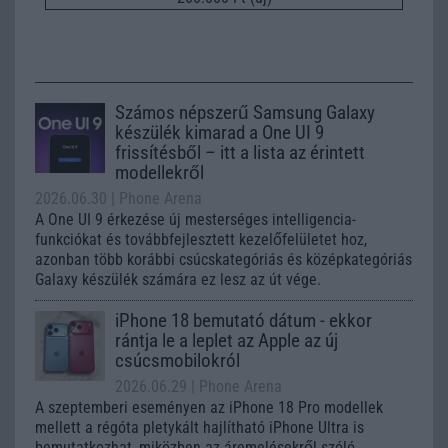
Számos népszerű Samsung Galaxy
készülék kimarad a One UI 9
frissítésből – itt a lista az érintett
modellekről
2026.06.30
| Phone Arena
A One UI 9 érkezése új mesterséges intelligencia-
funkciókat és továbbfejlesztett kezelőfelületet hoz,
azonban több korábbi csúcskategóriás és középkategóriás
Galaxy készülék számára ez lesz az út vége.
iPhone 18 bemutató dátum - ekkor
rántja le a leplet az Apple az új
csúcsmobilokról
2026.06.29
| Phone Arena
A szeptemberi eseményen az iPhone 18 Pro modellek
mellett a régóta pletykált hajlítható iPhone Ultra is
bemutatkozhat, miközben az áremelésekről szóló