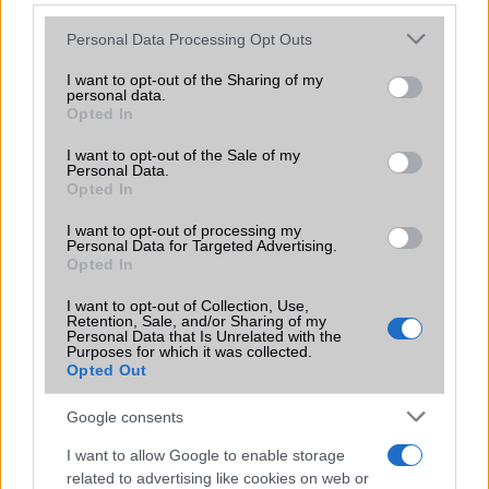
Please note that this website/app uses one or more Google
Personal Data Processing Opt Outs
KAPCSOLÓDÓ HÍREK
services and may gather and store information including but
not limited to your visit or usage behaviour. You may click to
I want to opt-out of the Sharing of my
personal data.
Szeptember 10-én jön az Apple iPhone 5S
grant or deny consent to Google and its third-party tags to
Opted In
use your data for below specified purposes in below Google
HD videón a sárga iPhone 5C
consent section.
I want to opt-out of the Sale of my
Personal Data.
Friss fotókon az aranyszínű iPhone 5S!
Opted In
Itt az iPhone 5S tudáslistája
I want to opt-out of processing my
Personal Data for Targeted Advertising.
Csinálj HUD-ot az iPhone-odból!
Opted In
Kijött az iOS 7.0.4
I want to opt-out of Collection, Use,
Retention, Sale, and/or Sharing of my
Rengeteg új hasznos funcióval jön az iOS 16!
Personal Data that Is Unrelated with the
Purposes for which it was collected.
Te várod már az új iOS 16-ot?
Opted Out
További hírek
Google consents
I want to allow Google to enable storage
related to advertising like cookies on web or