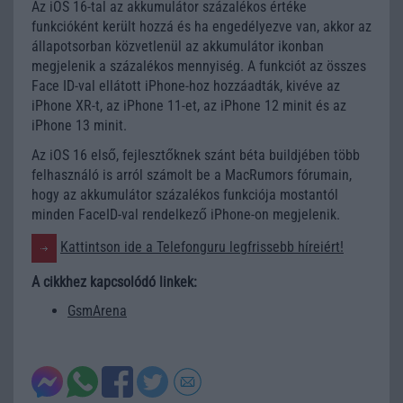
Az iOS 16-tal az akkumulátor százalékos értéke
funkcióként került hozzá és ha engedélyezve van, akkor az
állapotsorban közvetlenül az akkumulátor ikonban
megjelenik a százalékos mennyiség. A funkciót az összes
Face ID-val ellátott iPhone-hoz hozzáadták, kivéve az
iPhone XR-t, az iPhone 11-et, az iPhone 12 minit és az
iPhone 13 minit.
Az iOS 16 első, fejlesztőknek szánt béta buildjében több
felhasználó is arról számolt be a MacRumors fórumain,
hogy az akkumulátor százalékos funkciója mostantól
minden FaceID-val rendelkező iPhone-on megjelenik.
Kattintson ide a Telefonguru legfrissebb híreiért!
A cikkhez kapcsolódó linkek:
GsmArena