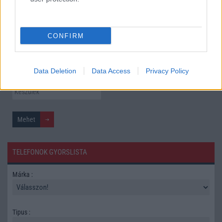
További hírek
CONFIRM
Mennyibe kerül
Data Deletion
Data Access
Privacy Policy
Keressen a telefonboltok ajánlatai között!
TELEFONOK GYORSLISTA
Márka :
Tipus :