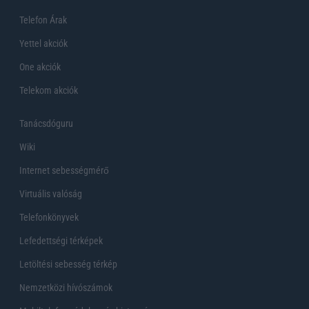
Telefon Árak
Yettel akciók
One akciók
Telekom akciók
Tanácsdóguru
Wiki
Internet sebességmérő
Virtuális valóság
Telefonkönyvek
Lefedettségi térképek
Letöltési sebesség térkép
Nemzetközi hívószámok