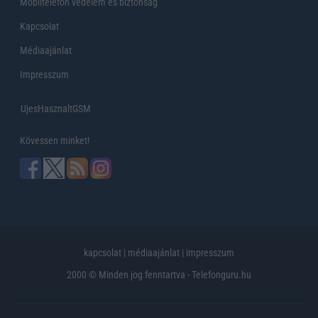
Mobiltelefon védelem és biztonság
Kapcsolat
Médiaajánlat
Impresszum
UjesHasznaltGSM
Kövessen minket!
kapcsolat
|
médiaajánlat
|
impresszum
2000 © Minden jog fenntartva - Telefonguru.hu