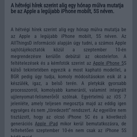
A hétvégi hírek szerint alig egy hónap múlva mutatja
be az Apple a legújabb iPhone mobilt, 5S néven.
A hétvégi hírek szerint alig egy hónap múlva mutatja be
az Apple a legújabb iPhone mobilt, 5S néven. Az
AllThingsD információi alapján úgy tudni, a számos Apple
sajtótájékoztatók közül a szeptember 10-én
megrendezésre kerülõn debütál az okostelefon. A
feltételezések és a kémfotók szerint az
Apple iPhone 5
S
külsõ tekintetében egyezik a most kapható modellel, a
BGR pedig úgy tudja, komoly módosításokon esik át a
készülék, igaz, a belsõ terén. A pletykák gyorsabb
processzorról, komolyabb kameráról, valamint integrált
ujjlenyomat-felismerõrõl szólnak. Egyértelmû az iOS 7
jelenléte, amely teljesen megosztja majd az eddig igen
egységes és nem „töredezett” rendszert. Az egyelõre nem
tisztázott, hogy az olcsó iPhone 5C és a következõ
generációs
Apple iPad
mikor kerül bemutatkozásra, de
feltehetõen szeptember 10-én nem csak az iPhone 5S