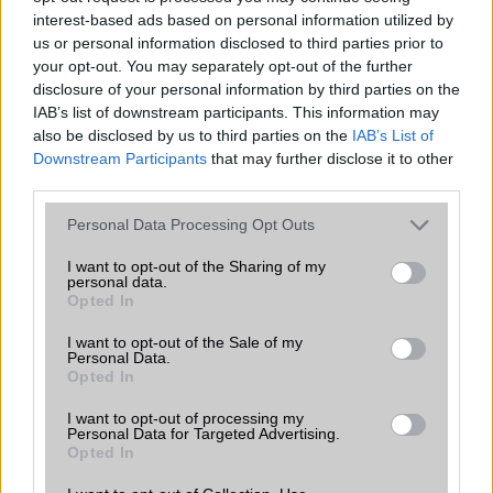
interest-based ads based on personal information utilized by
Egyre több iPhone tulajdonos panaszkodik arra, hogy
us or personal information disclosed to third parties prior to
random módon újraindul a készüléke, esetleg kékhalált is
your opt-out. You may separately opt-out of the further
hal.
disclosure of your personal information by third parties on the
IAB’s list of downstream participants. This information may
also be disclosed by us to third parties on the
IAB’s List of
Megérkezett iPhone-ra a Rome: Total
Downstream Participants
that may further disclose it to other
War kiegészítő
third parties.
2019.05.10
| PocketGamer
Please note that this website/app uses one or more Google
Personal Data Processing Opt Outs
Végre a Barbarian Invasion is elérhető iOS alá, az
services and may gather and store information including but
Androidos verzió azonban tovább csúszik.
not limited to your visit or usage behaviour. You may click to
I want to opt-out of the Sharing of my
personal data.
grant or deny consent to Google and its third-party tags to
Opted In
use your data for below specified purposes in below Google
consent section.
I want to opt-out of the Sale of my
Personal Data.
Opted In
I want to opt-out of processing my
KAPCSOLÓDÓ HÍREK
Personal Data for Targeted Advertising.
Opted In
Apple iPhone 5S vs 5C