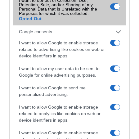
I want to opt-out of Collection, Use,
Retention, Sale, and/or Sharing of my
HD videón a sárga iPhone 5C
Personal Data that Is Unrelated with the
Purposes for which it was collected.
Itt az iPhone 5S tudáslistája
Opted Out
250 ezer forint felett kezdhet az iPhone 5S
Google consents
iPhone 5S és iPhone 5C: szavak nélkül
I want to allow Google to enable storage
Kijött az iOS 7.0.4
related to advertising like cookies on web or
device identifiers in apps.
Nem lesz több olcsó iPhone
I want to allow my user data to be sent to
iPhone 5s vs iPhone SE: mennyit számít 2 giga RAM?
Google for online advertising purposes.
További hírek
I want to allow Google to send me
personalized advertising.
I want to allow Google to enable storage
LEGOLVASOTTABBAK
related to analytics like cookies on web or
device identifiers in apps.
Számos népszerű Samsung Galaxy készülék kimarad a One
UI 9 frissítésből – itt a lista az érintett modellekről
I want to allow Google to enable storage