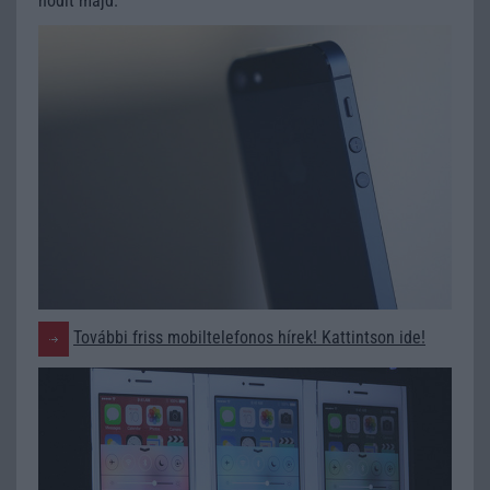
hódít majd.
További friss mobiltelefonos hírek! Kattintson ide!