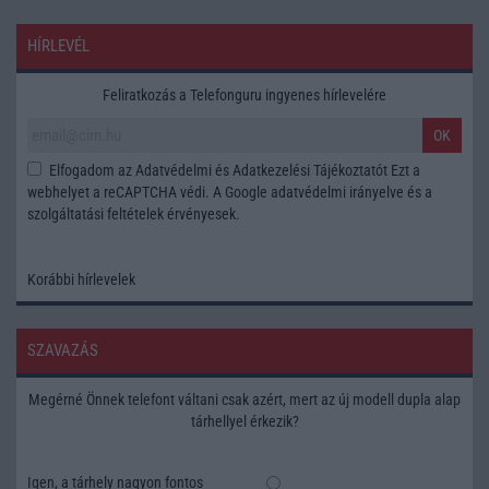
HÍRLEVÉL
Feliratkozás a Telefonguru ingyenes hírlevelére
OK
Elfogadom az
Adatvédelmi és Adatkezelési Tájékoztatót
Ezt a
webhelyet a reCAPTCHA védi. A Google
adatvédelmi irányelve
és a
szolgáltatási feltételek
érvényesek.
Korábbi hírlevelek
SZAVAZÁS
Megérné Önnek telefont váltani csak azért, mert az új modell dupla alap
tárhellyel érkezik?
Igen, a tárhely nagyon fontos