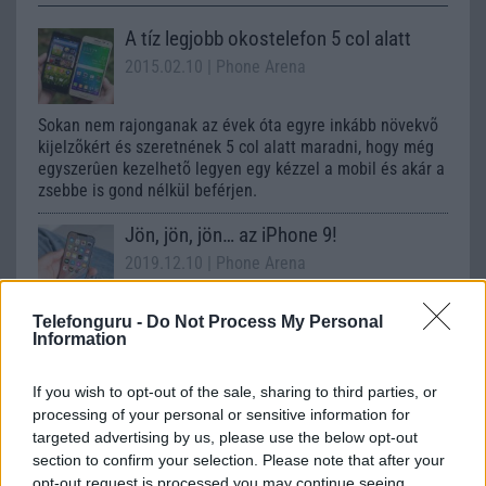
A tíz legjobb okostelefon 5 col alatt
2015.02.10
| Phone Arena
Sokan nem rajonganak az évek óta egyre inkább növekvõ
kijelzõkért és szeretnének 5 col alatt maradni, hogy még
egyszerûen kezelhetõ legyen egy kézzel a mobil és akár a
zsebbe is gond nélkül beférjen.
Jön, jön, jön… az iPhone 9!
2019.12.10
| Phone Arena
Az Apple következő okostelefonja az iPhone 9 lesz. Nem,
Telefonguru -
Do Not Process My Personal
Information
nem vicc és nem tévedés.
If you wish to opt-out of the sale, sharing to third parties, or
processing of your personal or sensitive information for
Kékhalált halnak az iPhone-ok
targeted advertising by us, please use the below opt-out
2015.06.26
| MacRumors
section to confirm your selection. Please note that after your
opt-out request is processed you may continue seeing