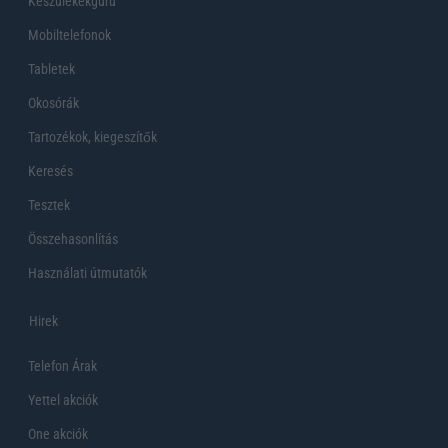
Készülékekguru
Mobiltelefonok
Tabletek
Okosórák
Tartozékok, kiegeszítők
Keresés
Tesztek
Összehasonlítás
Használati útmutatók
Hirek
Telefon Árak
Yettel akciók
One akciók