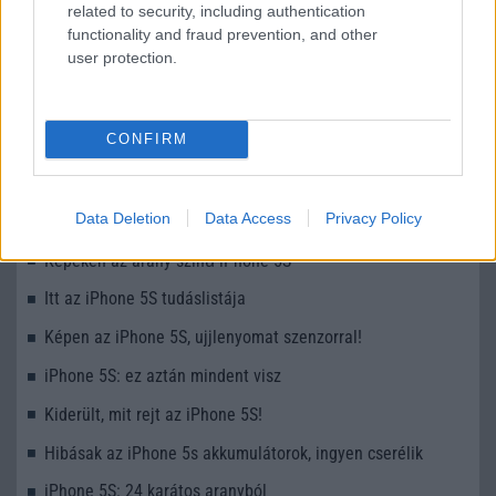
Android már évek óta olyan intelligens funkciókat kínál,
related to security, including authentication
amelyek maguktól dolgoznak a háttérben.
functionality and fraud prevention, and other
user protection.
CONFIRM
KAPCSOLÓDÓ HÍREK
Data Deletion
Data Access
Privacy Policy
Igen, jön az aranyszínű iPhone
Képeken az arany színű iPhone 5S
Itt az iPhone 5S tudáslistája
Képen az iPhone 5S, ujjlenyomat szenzorral!
iPhone 5S: ez aztán mindent visz
Kiderült, mit rejt az iPhone 5S!
Hibásak az iPhone 5s akkumulátorok, ingyen cserélik
iPhone 5S: 24 karátos aranyból