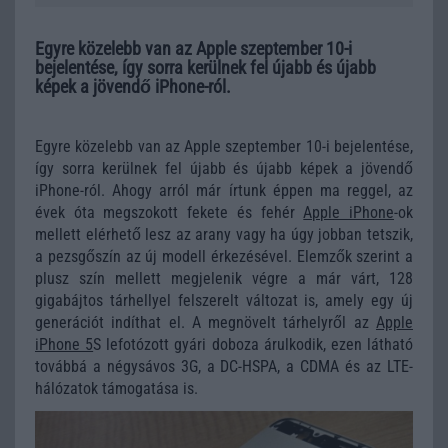
Egyre közelebb van az Apple szeptember 10-i
bejelentése, így sorra kerülnek fel újabb és újabb
képek a jövendő iPhone-ról.
Egyre közelebb van az Apple szeptember 10-i bejelentése,
így sorra kerülnek fel újabb és újabb képek a jövendő
iPhone-ról. Ahogy arról már írtunk éppen ma reggel, az
évek óta megszokott fekete és fehér
Apple iPhone
-ok
mellett elérhető lesz az arany vagy ha úgy jobban tetszik,
a pezsgőszín az új modell érkezésével. Elemzők szerint a
plusz szín mellett megjelenik végre a már várt, 128
gigabájtos tárhellyel felszerelt változat is, amely egy új
generációt indíthat el. A megnövelt tárhelyről az
Apple
iPhone 5
S lefotózott gyári doboza árulkodik, ezen látható
továbbá a négysávos 3G, a DC-HSPA, a CDMA és az LTE-
hálózatok támogatása is.