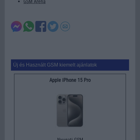
GSM Arena
Új és Használt GSM kiemelt ajánlatok
Apple iPhone 15 Pro
Nyugati GSM