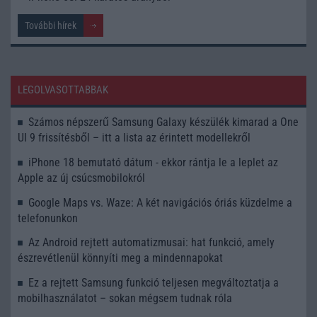
További hírek
LEGOLVASOTTABBAK
Számos népszerű Samsung Galaxy készülék kimarad a One
UI 9 frissítésből – itt a lista az érintett modellekről
iPhone 18 bemutató dátum - ekkor rántja le a leplet az
Apple az új csúcsmobilokról
Google Maps vs. Waze: A két navigációs óriás küzdelme a
telefonunkon
Az Android rejtett automatizmusai: hat funkció, amely
észrevétlenül könnyíti meg a mindennapokat
Ez a rejtett Samsung funkció teljesen megváltoztatja a
mobilhasználatot – sokan mégsem tudnak róla