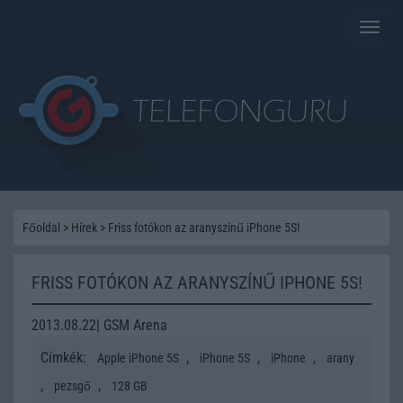
Toggle
naviga
Főoldal
>
Hírek
>
Friss fotókon az aranyszínű iPhone 5S!
FRISS FOTÓKON AZ ARANYSZÍNŰ IPHONE 5S!
2013.08.22| GSM Arena
Címkék:
,
,
,
Apple iPhone 5S
iPhone 5S
iPhone
arany
,
,
pezsgő
128 GB