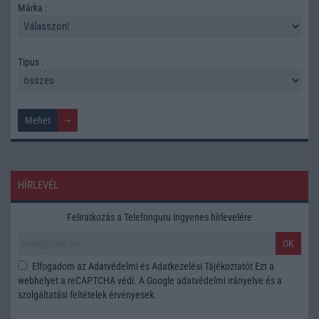
Márka :
Tipus :
HÍRLEVÉL
Feliratkozás a Telefonguru ingyenes hírlevelére
OK
Elfogadom az
Adatvédelmi és Adatkezelési Tájékoztatót
Ezt a
webhelyet a reCAPTCHA védi. A Google
adatvédelmi irányelve
és a
szolgáltatási feltételek
érvényesek.