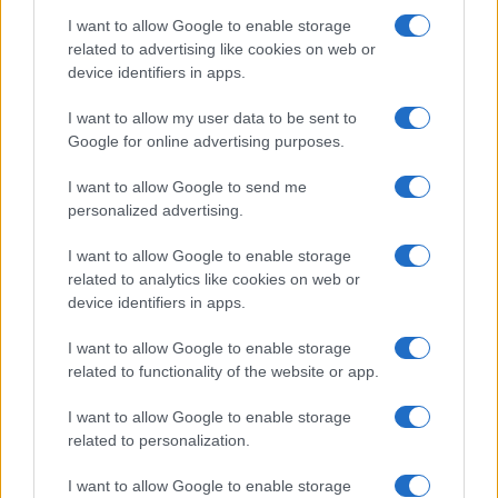
rántja le a leplet az Apple az új
csúcsmobilokról
I want to allow Google to enable storage
related to advertising like cookies on web or
2026.06.29
| Phone Arena
device identifiers in apps.
A szeptemberi eseményen az iPhone 18 Pro modellek
mellett a régóta pletykált hajlítható iPhone Ultra is
I want to allow my user data to be sent to
bemutatkozhat, miközben az áremelésekről szóló
találgatások továbbra is beárnyékolják a rajtot.
Google for online advertising purposes.
Google Maps vs. Waze: A két
I want to allow Google to send me
navigációs óriás küzdelme a
personalized advertising.
telefonunkon
I want to allow Google to enable storage
2026.08.09
| Android Police
related to analytics like cookies on web or
Bár a Google mindkét alkalmazást birtokolja, még mindig
device identifiers in apps.
nyomós okunk van mindkettőt feltelepíteni.
I want to allow Google to enable storage
related to functionality of the website or app.
Az Android rejtett automatizmusai: hat
funkció, amely észrevétlenül könnyíti
I want to allow Google to enable storage
meg a mindennapokat
related to personalization.
2026.06.14
| Android Police
Sok felhasználó külön alkalmazásokra esküszik, pedig az
I want to allow Google to enable storage