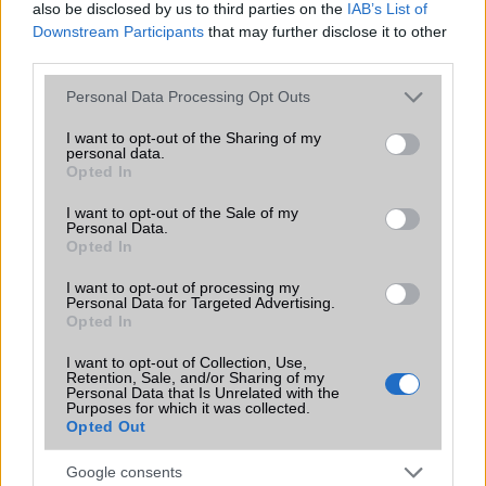
also be disclosed by us to third parties on the
IAB’s List of
Downstream Participants
that may further disclose it to other
third parties.
Nyugati GSM
Please note that this website/app uses one or more Google
Personal Data Processing Opt Outs
280.000 Ft (új)
services and may gather and store information including but
not limited to your visit or usage behaviour. You may click to
I want to opt-out of the Sharing of my
personal data.
grant or deny consent to Google and its third-party tags to
Opted In
use your data for below specified purposes in below Google
consent section.
I want to opt-out of the Sale of my
Personal Data.
Számos népszerű Samsung Galaxy
Opted In
készülék kimarad a One UI 9
frissítésből – itt a lista az érintett
I want to opt-out of processing my
modellekről
Personal Data for Targeted Advertising.
Opted In
2026.06.30
| Phone Arena
A One UI 9 érkezése új mesterséges intelligencia-
I want to opt-out of Collection, Use,
funkciókat és továbbfejlesztett kezelőfelületet hoz,
Retention, Sale, and/or Sharing of my
Personal Data that Is Unrelated with the
azonban több korábbi csúcskategóriás és középkategóriás
Purposes for which it was collected.
Galaxy készülék számára ez lesz az út vége.
Opted Out
iPhone 18 bemutató dátum - ekkor
Google consents