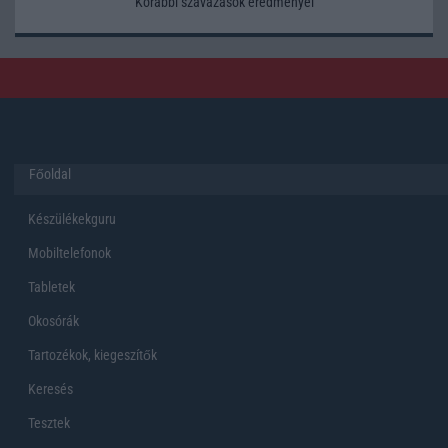
Korábbi szavazások eredményei
Főoldal
Készülékekguru
Mobiltelefonok
Tabletek
Okosórák
Tartozékok, kiegeszítők
Keresés
Tesztek