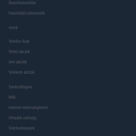
Összehasonlítás
Használati útmutatók
Hirek
Telefon Árak
Yettel akciók
One akciók
Telekom akciók
Tanácsdóguru
Wiki
Internet sebességmérő
Virtuális valóság
Telefonkönyvek