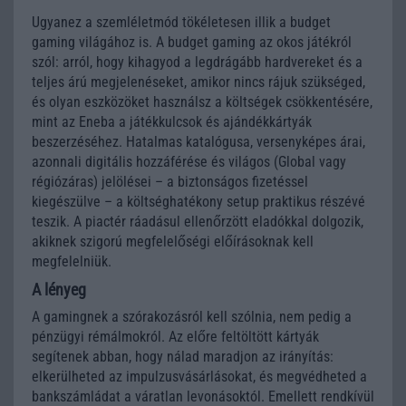
Ugyanez a szemléletmód tökéletesen illik a budget
gaming világához is. A budget gaming az okos játékról
szól: arról, hogy kihagyod a legdrágább hardvereket és a
teljes árú megjelenéseket, amikor nincs rájuk szükséged,
és olyan eszközöket használsz a költségek csökkentésére,
mint az Eneba a játékkulcsok és ajándékkártyák
beszerzéséhez. Hatalmas katalógusa, versenyképes árai,
azonnali digitális hozzáférése és világos (Global vagy
régiózáras) jelölései – a biztonságos fizetéssel
kiegészülve – a költséghatékony setup praktikus részévé
teszik. A piactér ráadásul ellenőrzött eladókkal dolgozik,
akiknek szigorú megfelelőségi előírásoknak kell
megfelelniük.
A lényeg
A gamingnek a szórakozásról kell szólnia, nem pedig a
pénzügyi rémálmokról. Az előre feltöltött kártyák
segítenek abban, hogy nálad maradjon az irányítás:
elkerülheted az impulzusvásárlásokat, és megvédheted a
bankszámládat a váratlan levonásoktól. Emellett rendkívül