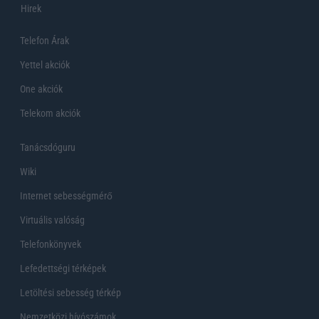
Hirek
Telefon Árak
Yettel akciók
One akciók
Telekom akciók
Tanácsdóguru
Wiki
Internet sebességmérő
Virtuális valóság
Telefonkönyvek
Lefedettségi térképek
Letöltési sebesség térkép
Nemzetközi hívószámok