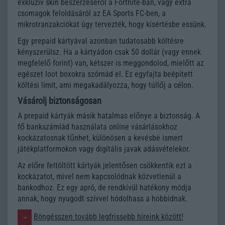
exkluzív skin beszerzéséről a Fortnite-ban, vagy extra
csomagok feloldásáról az EA Sports FC-ben, a
mikrotranzakciókat úgy tervezték, hogy kísértésbe essünk.
Egy prepaid kártyával azonban tudatosabb költésre
kényszerülsz. Ha a kártyádon csak 50 dollár (vagy ennek
megfelelő forint) van, kétszer is meggondolod, mielőtt az
egészet loot boxokra szórnád el. Ez egyfajta beépített
költési limit, ami megakadályozza, hogy túllőj a célon.
Vásárolj biztonságosan
A prepaid kártyák másik hatalmas előnye a biztonság. A
fő bankszámlád használata online vásárlásokhoz
kockázatosnak tűnhet, különösen a kevésbé ismert
játékplatformokon vagy digitális javak adásvételekor.
Az előre feltöltött kártyák jelentősen csökkentik ezt a
kockázatot, mivel nem kapcsolódnak közvetlenül a
bankodhoz. Ez egy apró, de rendkívül hatékony módja
annak, hogy nyugodt szívvel hódolhass a hobbidnak.
Böngésszen tovább legfrissebb híreink között!