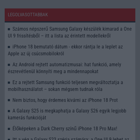
LEGOLVASOTTABBAK
Számos népszerű Samsung Galaxy készülék kimarad a One
UI 9 frissítésből – itt a lista az érintett modellekről
iPhone 18 bemutató dátum - ekkor rántja le a leplet az
Apple az új csúcsmobilokról
Az Android rejtett automatizmusai: hat funkció, amely
észrevétlenül könnyíti meg a mindennapokat
Ez a rejtett Samsung funkció teljesen megváltoztatja a
mobilhasználatot – sokan mégsem tudnak róla
Nem biztos, hogy érdemes kivárni az iPhone 18 Prot
A Galaxy S25 is megkaphatja a Galaxy S26 egyik legjobb
kamerás funkcióját
Élőképeken a Dark Cherry színű iPhone 18 Pro Max!
Itt a vég a Galaxy S23 széria számára: a One UI 9 lehet az