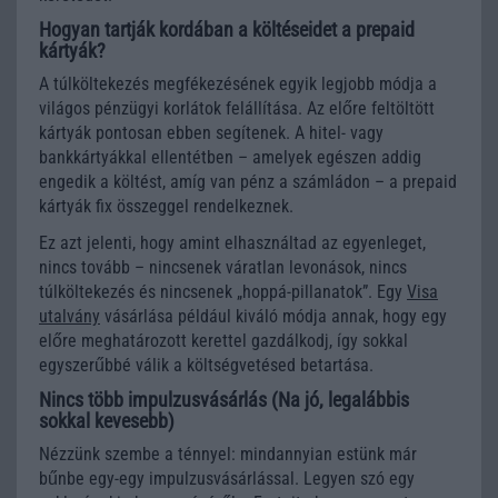
Hogyan tartják kordában a költéseidet a prepaid
kártyák?
A túlköltekezés megfékezésének egyik legjobb módja a
világos pénzügyi korlátok felállítása. Az előre feltöltött
kártyák pontosan ebben segítenek. A hitel- vagy
bankkártyákkal ellentétben – amelyek egészen addig
engedik a költést, amíg van pénz a számládon – a prepaid
kártyák fix összeggel rendelkeznek.
Ez azt jelenti, hogy amint elhasználtad az egyenleget,
nincs tovább – nincsenek váratlan levonások, nincs
túlköltekezés és nincsenek „hoppá-pillanatok”. Egy
Visa
utalvány
vásárlása például kiváló módja annak, hogy egy
előre meghatározott kerettel gazdálkodj, így sokkal
egyszerűbbé válik a költségvetésed betartása.
Nincs több impulzusvásárlás (Na jó, legalábbis
sokkal kevesebb)
Nézzünk szembe a ténnyel: mindannyian estünk már
bűnbe egy-egy impulzusvásárlással. Legyen szó egy