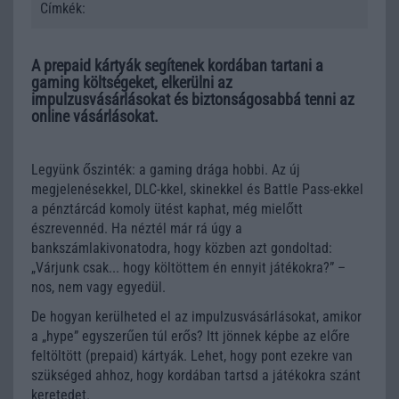
Címkék:
A prepaid kártyák segítenek kordában tartani a
gaming költségeket, elkerülni az
impulzusvásárlásokat és biztonságosabbá tenni az
online vásárlásokat.
Legyünk őszinték: a gaming drága hobbi. Az új
megjelenésekkel, DLC-kkel, skinekkel és Battle Pass-ekkel
a pénztárcád komoly ütést kaphat, még mielőtt
észrevennéd. Ha néztél már rá úgy a
bankszámlakivonatodra, hogy közben azt gondoltad:
„Várjunk csak... hogy költöttem én ennyit játékokra?” –
nos, nem vagy egyedül.
De hogyan kerülheted el az impulzusvásárlásokat, amikor
a „hype” egyszerűen túl erős? Itt jönnek képbe az előre
feltöltött (prepaid) kártyák. Lehet, hogy pont ezekre van
szükséged ahhoz, hogy kordában tartsd a játékokra szánt
keretedet.