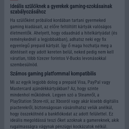
Ideális szülőknek a gyerekek gaming-szokásainak
szabályozásához
Ha szülőként próbálod kordában tartani gyermeked
gaming kiadásait, az előre feltöltött kártyák valóságos
életmentők. Ahelyett, hogy odaadnád a hitelkártyádat (és
reménykednél a legjobbakban), adhatsz neki egy fix
egyenlegű prepaid kártyát. Így ő maga hozhatja meg a
döntéseit egy adott kereten belül, neked pedig nem kell
váratlan, több tízezer forintos V-Bucks levonásokkal
szembesülnöd.
Számos gaming platformmal kompatibilis
Mi az egyik legjobb dolog a prepaid Visa, PayPal vagy
Mastercard ajándékkártyákban? Az, hogy szinte
mindenhol működnek. Legyen szó a Steamről, a
PlayStation Store-ról, az Xboxról vagy akár kisebb digitális
piacterekről, biztonságosan vásárolhatsz velük anélkül,
hogy összekötnéd a bankfiókodat az adott felülettel. Ez
ideális megoldássá teszi őket azoknak a gamereknek, akik
rugalmasságra vágynak pénzügyi kockázatok nélkül.