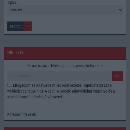
Tipus :
HÍRLEVÉL
Feliratkozás a Telefonguru ingyenes hírlevelére
OK
Elfogadom az
Adatvédelmi és Adatkezelési Tájékoztatót
Ezt a
webhelyet a reCAPTCHA védi. A Google
adatvédelmi irányelve
és a
szolgáltatási feltételek
érvényesek.
Korábbi hírlevelek