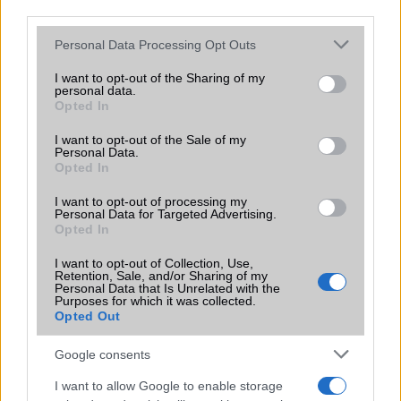
third parties.
Számos népszerű Samsung Galaxy
Please note that this website/app uses one or more Google
készülék kimarad a One UI 9
Personal Data Processing Opt Outs
services and may gather and store information including but
frissítésből – itt a lista az érintett
not limited to your visit or usage behaviour. You may click to
I want to opt-out of the Sharing of my
modellekről
personal data.
grant or deny consent to Google and its third-party tags to
2026.06.30
| Phone Arena
Opted In
use your data for below specified purposes in below Google
A One UI 9 érkezése új mesterséges intelligencia-
consent section.
funkciókat és továbbfejlesztett kezelőfelületet hoz,
I want to opt-out of the Sale of my
Personal Data.
azonban több korábbi csúcskategóriás és középkategóriás
Opted In
Galaxy készülék számára ez lesz az út vége.
I want to opt-out of processing my
iPhone 18 bemutató dátum - ekkor
Personal Data for Targeted Advertising.
rántja le a leplet az Apple az új
Opted In
csúcsmobilokról
I want to opt-out of Collection, Use,
2026.06.29
| Phone Arena
Retention, Sale, and/or Sharing of my
Personal Data that Is Unrelated with the
A szeptemberi eseményen az iPhone 18 Pro modellek
Purposes for which it was collected.
mellett a régóta pletykált hajlítható iPhone Ultra is
Opted Out
bemutatkozhat, miközben az áremelésekről szóló
találgatások továbbra is beárnyékolják a rajtot.
Google consents
Az Android rejtett automatizmusai: hat
I want to allow Google to enable storage
funkció, amely észrevétlenül könnyíti