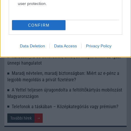
Középkategóriában 144 Hz-es kijelző: megjelent a
user protection.
Motorola Edge (2022)
Akciós az Ortur Laser Master 3 lézergravírozó
CONFIRM
GTA 5 mobilon 2026-ban: Miért vonzza még mindig a
játékosokat?
Data Deletion
Data Access
Privacy Policy
A telefonodban van kalkulátor, de vajon mire elég?
Karácsonyfa és dekorációk, amelyek megteremtik az igazi
ünnepi hangulatot
Maradj névtelen, maradj biztonságban: Miért az e-pénz a
legjobb megoldás a privát fizetésre?
A Yettel teljesen újragondolta a feltöltőkártyás mobilozást
Magyarországon
Telefonok a táskában – Középkategóriás vagy prémium?
További hírek