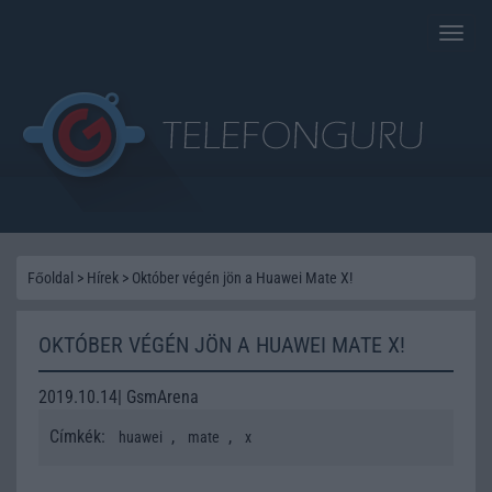
Toggle
naviga
Főoldal
>
Hírek
>
Október végén jön a Huawei Mate X!
OKTÓBER VÉGÉN JÖN A HUAWEI MATE X!
2019.10.14| GsmArena
Címkék:
,
,
huawei
mate
x