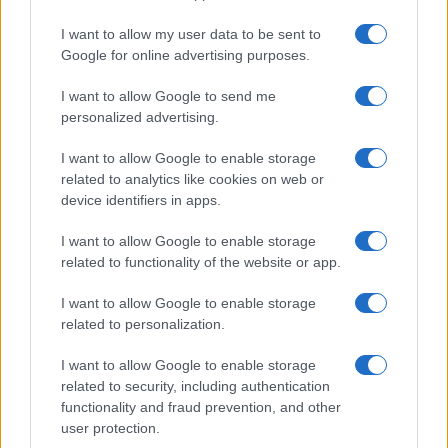
Számos népszerű Samsung Galaxy készülék kimarad a One
I want to allow my user data to be sent to
UI 9 frissítésből – itt a lista az érintett modellekről
Google for online advertising purposes.
iPhone 18 bemutató dátum - ekkor rántja le a leplet az
I want to allow Google to send me
Apple az új csúcsmobilokról
personalized advertising.
Az Android rejtett automatizmusai: hat funkció, amely
I want to allow Google to enable storage
észrevétlenül könnyíti meg a mindennapokat
related to analytics like cookies on web or
Ez a rejtett Samsung funkció teljesen megváltoztatja a
device identifiers in apps.
mobilhasználatot – sokan mégsem tudnak róla
I want to allow Google to enable storage
Nem biztos, hogy érdemes kivárni az iPhone 18 Prot
related to functionality of the website or app.
A Galaxy S25 is megkaphatja a Galaxy S26 egyik legjobb
I want to allow Google to enable storage
kamerás funkcióját
related to personalization.
Élőképeken a Dark Cherry színű iPhone 18 Pro Max!
I want to allow Google to enable storage
Itt a vég a Galaxy S23 széria számára: a One UI 9 lehet az
related to security, including authentication
utolsó nagy frissítés
functionality and fraud prevention, and other
user protection.
További hírek