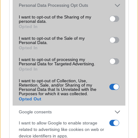
KAPCSOLÓDÓ HÍREK
Please note that this website/app uses one or more Google
Personal Data Processing Opt Outs
services and may gather and store information including but
not limited to your visit or usage behaviour. You may click to
I want to opt-out of the Sharing of my
Pár nap és itt a Huawei Mate X!?
personal data.
grant or deny consent to Google and its third-party tags to
Opted In
Itt a Huawei Mate X!?
use your data for below specified purposes in below Google
consent section.
I want to opt-out of the Sale of my
Itt van a Huawei Mate X!
Personal Data.
Opted In
Kicsomagoló videó a Huawei Mate X-ről!
I want to opt-out of processing my
Huawei Mate 30 5G mellett érkezik az X!
Personal Data for Targeted Advertising.
Opted In
Boltokban a Huawei Mate X!
I want to opt-out of Collection, Use,
Szerinted mennyi pénzt hozott a Galaxy Fold és a Mate X?
Retention, Sale, and/or Sharing of my
Personal Data that Is Unrelated with the
Ilyen lehet a Mate X2
Purposes for which it was collected.
Opted Out
További hírek
Google consents
I want to allow Google to enable storage
related to advertising like cookies on web or
LEGOLVASOTTABBAK
device identifiers in apps.