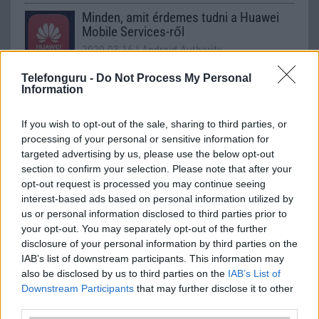
Minden, amit érdemes tudni a Huawei
Mobile Services-ről
2020.03.16
| Android Authority
Mi is ez a HMS, mi a GMS és miért akar a Huawei saját
Telefonguru -
Do Not Process My Personal
ökoszisztémát a Google helyett?
Information
If you wish to opt-out of the sale, sharing to third parties, or
processing of your personal or sensitive information for
P30 Pro: HarmonyOS-re frissül az
targeted advertising by us, please use the below opt-out
Android
section to confirm your selection. Please note that after your
2020.10.12
| Express
opt-out request is processed you may continue seeing
interest-based ads based on personal information utilized by
Egy friss hír szerint a Huawei P30 Pro tulajdonosai
us or personal information disclosed to third parties prior to
Harmony OS-re kell, hogy váltsanak, ha meg akarják kapni
your opt-out. You may separately opt-out of the further
a friss funkciókat.
disclosure of your personal information by third parties on the
IAB’s list of downstream participants. This information may
also be disclosed by us to third parties on the
IAB’s List of
Downstream Participants
that may further disclose it to other
third parties.