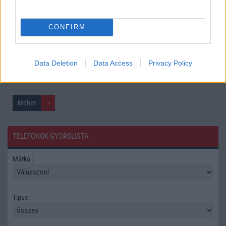
CONFIRM
Mennyibe kerül
Keressen a telefonboltok ajánlatai között!
Data Deletion
Data Access
Privacy Policy
TELEFONOK GYORSLISTA
Márka :
Tipus :