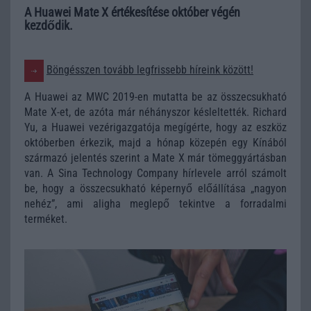
A Huawei Mate X értékesítése október végén
kezdődik.
Böngésszen tovább legfrissebb híreink között!
A Huawei az MWC 2019-en mutatta be az összecsukható
Mate X-et, de azóta már néhányszor késleltették. Richard
Yu, a Huawei vezérigazgatója megígérte, hogy az eszköz
októberben érkezik, majd a hónap közepén egy Kínából
származó jelentés szerint a Mate X már tömeggyártásban
van. A Sina Technology Company hírlevele arról számolt
be, hogy a összecsukható képernyő előállítása „nagyon
nehéz”, ami aligha meglepő tekintve a forradalmi
terméket.