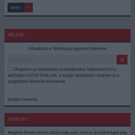
HÍRLEVÉL
Feliratkozás a Telefonguru ingyenes hírlevelére
OK
Elfogadom az
Adatvédelmi és Adatkezelési Tájékoztatót
Ezt a
webhelyet a reCAPTCHA védi. A Google
adatvédelmi irányelve
és a
szolgáltatási feltételek
érvényesek.
Korábbi hírlevelek
SZAVAZÁS
Megérné Önnek telefont váltani csak azért, mert az új modell dupla alap