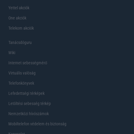
Yettel akciók
One akciók
Telekom akciók
Tanácsdóguru
Wiki
Internet sebességmérő
Virtuális valóság
Telefonkönyvek
Lefedettségi térképek
Letöltési sebesség térkép
Nemzetközi hívószámok
Mobiltelefon védelem és biztonság