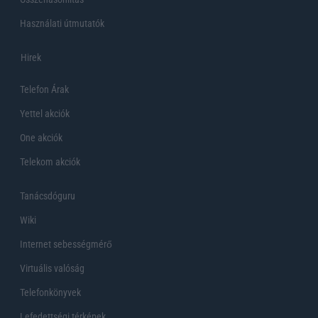
Használati útmutatók
Hirek
Telefon Árak
Yettel akciók
One akciók
Telekom akciók
Tanácsdóguru
Wiki
Internet sebességmérő
Virtuális valóság
Telefonkönyvek
Lefedettségi térképek