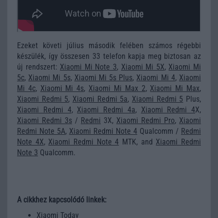
Ezeket követi július második felében számos régebbi
készülék, így összesen 33 telefon kapja meg biztosan az
új rendszert:
Xiaomi Mi Note 3
,
Xiaomi Mi 5X
,
Xiaomi Mi
5c
,
Xiaomi Mi 5s
,
Xiaomi Mi 5s Plus
,
Xiaomi Mi 4
,
Xiaomi
Mi 4c
,
Xiaomi Mi 4s
,
Xiaomi Mi Max 2
,
Xiaomi Mi Max
,
Xiaomi Redmi 5
,
Xiaomi Redmi 5a
,
Xiaomi Redmi 5
Plus,
Xiaomi Redmi 4
,
Xiaomi Redmi 4a
,
Xiaomi Redmi 4
X,
Xiaomi Redmi 3s
/
Redmi
3X,
Xiaomi Redmi Pro
,
Xiaomi
Redmi Note 5A
,
Xiaomi Redmi Note 4
Qualcomm /
Redmi
Note 4X
,
Xiaomi Redmi Note 4
MTK, and
Xiaomi Redmi
Note 3
Qualcomm.
A cikkhez kapcsolódó linkek:
Xiaomi Today