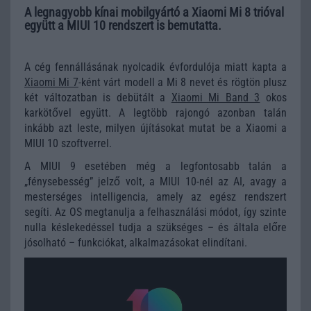
A legnagyobb kínai mobilgyártó a Xiaomi Mi 8 trióval
együtt a MIUI 10 rendszert is bemutatta.
A cég fennállásának nyolcadik évfordulója miatt kapta a
Xiaomi Mi 7
-ként várt modell a Mi 8 nevet és rögtön plusz
két változatban is debütált a
Xiaomi Mi Band 3
okos
karkötővel együtt. A legtöbb rajongó azonban talán
inkább azt leste, milyen újításokat mutat be a Xiaomi a
MIUI 10 szoftverrel.
A MIUI 9 esetében még a legfontosabb talán a
„fénysebesség” jelző volt, a MIUI 10-nél az AI, avagy a
mesterséges intelligencia, amely az egész rendszert
segíti. Az OS megtanulja a felhasználási módot, így szinte
nulla késlekedéssel tudja a szükséges – és általa előre
jósolható – funkciókat, alkalmazásokat elindítani.