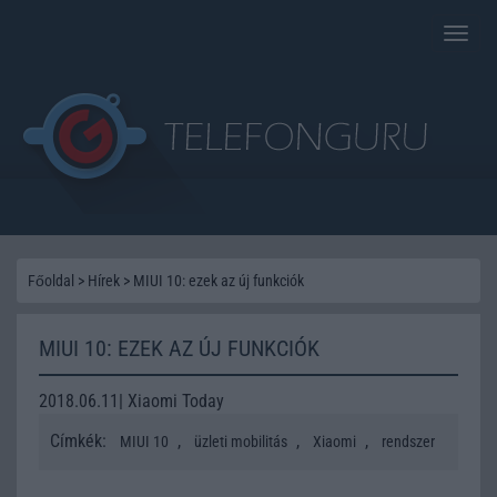
Toggle
naviga
Főoldal
>
Hírek
>
MIUI 10: ezek az új funkciók
MIUI 10: EZEK AZ ÚJ FUNKCIÓK
2018.06.11| Xiaomi Today
Címkék:
,
,
,
MIUI 10
üzleti mobilitás
Xiaomi
rendszer