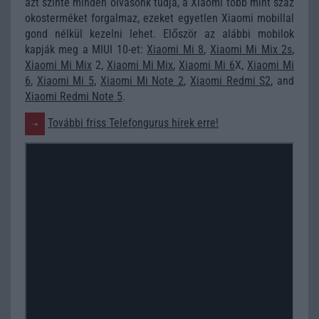
azt szinte minden olvasónk tudja, a Xiaomi több mint száz
okosterméket forgalmaz, ezeket egyetlen Xiaomi mobillal
gond nélkül kezelni lehet. Először az alábbi mobilok
kapják meg a MIUI 10-et:
Xiaomi Mi 8
,
Xiaomi Mi Mix 2s
,
Xiaomi Mi Mix
2,
Xiaomi Mi Mix
,
Xiaomi Mi 6
X,
Xiaomi Mi
6
,
Xiaomi Mi 5
,
Xiaomi Mi Note 2
,
Xiaomi Redmi S2
, and
Xiaomi Redmi Note 5
.
További friss Telefongurus hírek erre!