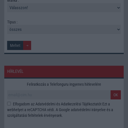
Márka :
Tipus :
HÍRLEVÉL
Feliratkozás a Telefonguru ingyenes hírlevelére
OK
Elfogadom az
Adatvédelmi és Adatkezelési Tájékoztatót
Ezt a
webhelyet a reCAPTCHA védi. A Google
adatvédelmi irányelve
és a
szolgáltatási feltételek
érvényesek.