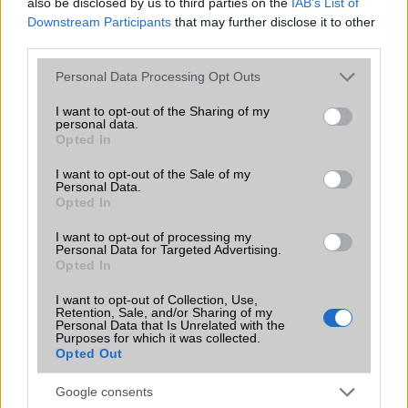
also be disclosed by us to third parties on the
IAB’s List of
csúcsmobilokról
Downstream Participants
that may further disclose it to other
2026.06.29
| Phone Arena
third parties.
A szeptemberi eseményen az iPhone 18 Pro modellek
mellett a régóta pletykált hajlítható iPhone Ultra is
Please note that this website/app uses one or more Google
Personal Data Processing Opt Outs
bemutatkozhat, miközben az áremelésekről szóló
services and may gather and store information including but
találgatások továbbra is beárnyékolják a rajtot.
not limited to your visit or usage behaviour. You may click to
I want to opt-out of the Sharing of my
personal data.
grant or deny consent to Google and its third-party tags to
Opted In
Az Android rejtett automatizmusai: hat
use your data for below specified purposes in below Google
funkció, amely észrevétlenül könnyíti
consent section.
I want to opt-out of the Sale of my
meg a mindennapokat
Personal Data.
Opted In
2026.06.14
| Android Police
Sok felhasználó külön alkalmazásokra esküszik, pedig az
I want to opt-out of processing my
Android már évek óta olyan intelligens funkciókat kínál,
Personal Data for Targeted Advertising.
amelyek maguktól dolgoznak a háttérben.
Opted In
I want to opt-out of Collection, Use,
Ez a rejtett Samsung funkció teljesen
Retention, Sale, and/or Sharing of my
megváltoztatja a mobilhasználatot –
Personal Data that Is Unrelated with the
Purposes for which it was collected.
sokan mégsem tudnak róla
Opted Out
2026.07.12
| Android Central
Az Edge Panel az egyik leghasznosabb funkció, amely
Google consents
jelentősen felgyorsítja a mindennapi használatot,