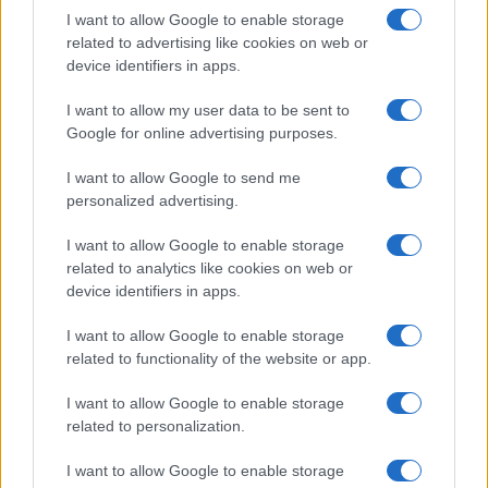
miközben a Pixel telefonokból továbbra is hiányzik.
I want to allow Google to enable storage
related to advertising like cookies on web or
device identifiers in apps.
I want to allow my user data to be sent to
Google for online advertising purposes.
KAPCSOLÓDÓ HÍREK
I want to allow Google to send me
personalized advertising.
A kínaiak tovább támadnak, itt a Redmi Note 4
Három wireless kütyüt hozott a Xiaomi
I want to allow Google to enable storage
related to analytics like cookies on web or
Újabb rekordot döntött a Xiaomi
device identifiers in apps.
A Poco is követi a Redmit, önálló lett
I want to allow Google to enable storage
Debrecenben nyílik a harmadik Xiaomi Mi Store
related to functionality of the website or app.
Meglepetés: a Xiaomi átvette a piac vezetését!
I want to allow Google to enable storage
related to personalization.
Xiaomi Mi Fan Fesztivál: az akció eső
I want to allow Google to enable storage
Xiaomi x Leica