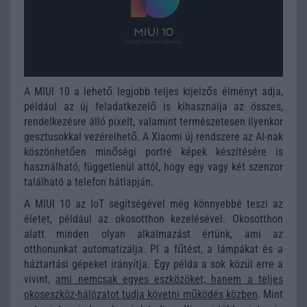
A MIUI 10 a lehető legjobb teljes kijelzős élményt adja,
például az új feladatkezelő is kihasználja az összes,
rendelkezésre álló pixelt, valamint természetesen ilyenkor
gesztusokkal vezérelhető. A Xiaomi új rendszere az AI-nak
köszönhetően minőségi portré képek készítésére is
használható, függetlenül attól, hogy egy vagy két szenzor
található a telefon hátlapján.
A MIUI 10 az IoT segítségével még könnyebbé teszi az
életet, például az okosotthon kezelésével. Okosotthon
alatt minden olyan alkalmazást értünk, ami az
otthonunkat automatizálja. Pl a fűtést, a lámpákat és a
háztartási gépeket irányítja. Egy példa a sok közül erre a
vivint,
ami nemcsak egyes eszközöket, hanem a teljes
okoseszköz-hálózatot tudja követni működés közben
. Mint