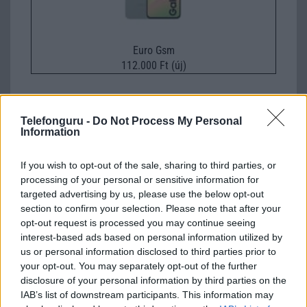
Euro Gsm
112.000 Ft (új)
Telefonguru -
Do Not Process My Personal
Information
Számos népszerű Samsung Galaxy
készülék kimarad a One UI 9
If you wish to opt-out of the sale, sharing to third parties, or
frissítésből – itt a lista az érintett
processing of your personal or sensitive information for
modellekről
targeted advertising by us, please use the below opt-out
2026.06.30
| Phone Arena
section to confirm your selection. Please note that after your
A One UI 9 érkezése új mesterséges intelligencia-
opt-out request is processed you may continue seeing
funkciókat és továbbfejlesztett kezelőfelületet hoz,
interest-based ads based on personal information utilized by
azonban több korábbi csúcskategóriás és középkategóriás
us or personal information disclosed to third parties prior to
Galaxy készülék számára ez lesz az út vége.
your opt-out. You may separately opt-out of the further
disclosure of your personal information by third parties on the
iPhone 18 bemutató dátum - ekkor
IAB’s list of downstream participants. This information may
rántja le a leplet az Apple az új